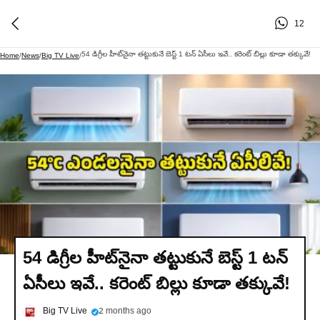
12
54 డిగ్రీల హీట్‌నైనా తట్టుకునే బెస్ట్ 1 టన్ ఏసీలు ఇవే.. కరెంట్ బిల్లు కూడా తక్కువే!
Home
/
News
/
Big TV Live
/
54 డిగ్రీల హీట్‌నైనా తట్టుకునే బెస్ట్ 1 టన్
ఏసీలు ఇవే.. కరెంట్ బిల్లు కూడా తక్కువే!
Big TV Live
2 months ago