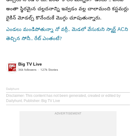
అస్సలు సౌండ్ రాదు. ఎంతో కాలం మన్నికగా ఉంటూ.. వేసవి
అంతా స్థిరమైన చల్లదనాన్ని ఇవ్వడం వల్ల చాలామంది కస్టమర్లు
దైకిన్ మోడల్స్ కొనేందుకే మొగ్గు చూపుతున్నారు.
ఎండలు మండిపోతున్నా నో వర్రీ.. మెడలో వేసుకుని స్మార్ట్ ACని
తెచ్చిన సోనీ.. రేట్ ఎంతంటే?
Big TV Live
36k
followers
127k
Stories
Dailyhunt
Disclaimer
: This content has not been generated, created or edited by
Dailyhunt. Publisher: Big TV Live
ADVERTISEMENT