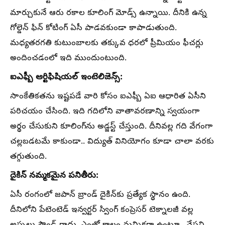
మార్చుకునే ఆరు రకాల కూలింగ్ మోడ్స్ ఉన్నాయి. దీనికి ఉన్న
గోల్డెన్ ఫిన్ కోటింగ్ ఏసీ పాడవకుండా కాపాడుతుంది.
మధ్యతరగతి కుటుంబాలకు తక్కువ ధరలో ప్రీమియం ఫీచర్లు
అందించడంలో ఇది ముందుంటుంది.
ఐఎఫ్బీ ఆర్టిఫిషియల్ ఇంటెలిజెన్స్:
సాంకేతికతను ఇష్టపడే వారి కోసం ఐఎఫ్బీ ఏఐ ఆధారిత ఏసీని
పరిచయం చేసింది. ఇది గదిలోని వాతావరణాన్ని స్వయంగా
అర్థం చేసుకుని కూలింగ్‌ను అడ్జస్ట్ చేస్తుంది. దీనివల్ల గది వేగంగా
చల్లబడటమే కాకుండా.. విద్యుత్ వినియోగం కూడా చాలా వరకు
తగ్గుతుంది.
దైకిన్ నమ్మకమైన పనితీరు:
ఏసీ రంగంలో జపాన్ బ్రాండ్ దైకిన్‌కు ప్రత్యేక స్థానం ఉంది.
దీనిలోని పేటెంటెడ్ ఇన్వర్టర్ స్వింగ్ కంప్రెసర్ టెక్నాలజీ వల్ల