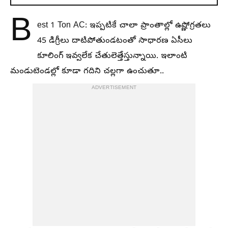
B
est 1 Ton AC: ఇప్పటికే చాలా ప్రాంతాల్లో ఉష్ణోగ్రతలు
45 డిగ్రీలు దాటిపోతుండటంతో సాధారణ ఏసీలు
కూలింగ్ ఇవ్వలేక చేతులెత్తేస్తున్నాయి. ఇలాంటి
మండుటెండల్లో కూడా గదిని చల్లగా ఉంచుతూ..
ADVERTISEMENT