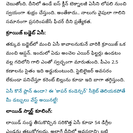
చెబుతోంది. దీనిలో ఉండే ఐస్ క్లీన్ టెక్నాలజీ ఏసీని లోపలి నుంచి
స్వయంగా శుభ్రం చేస్తుంది. అంతేకాదు.. నాలుగు వైపులా గాలిని
సమానంగా ప్రసరింపజేసే ఫీచర్ దీని ప్రత్యేకత.
క్రూయిజ్ బడ్జెట్ ఏసీ:
తక్కువ బడ్జెట్‌లో మంచి ఏసీ కావాలనుకునే వారికి క్రూయిజ్ ఒక
మంచి ఆప్షన్. ఇందులో ఏడు అంచెల ఎయిర్ ఫిల్టర్లు ఉండటం
వల్ల గదిలోని గాలి ఎంతో స్వచ్ఛంగా మారుతుంది. పీఎం 2.5
కణాలను సైతం ఇది అడ్డుకుంటుంది. స్టెబిలైజర్ అవసరం
లేకుండా పనిచేస్తూ కరెంట్ బిల్లును కూడా ఇది బాగా తగ్గిస్తుంది.
ఏసీ కొనే ప్లాన్ ఉందా? ఈ 'కాపర్ కండెన్సర్' సీక్రెట్ తెలియకపోతే
మీ డబ్బులు వేస్ట్ అయినట్టే!
లాయిడ్ స్మార్ట్ కూలింగ్:
లాయిడ్ సంస్థ తీసుకొచ్చిన సరికొత్త ఏసీ కూడా 54 డిగ్రీల
ఎండను తట్టుకోగలదు. అలాగే దీనిలో అవసరాన్ని బట్టి