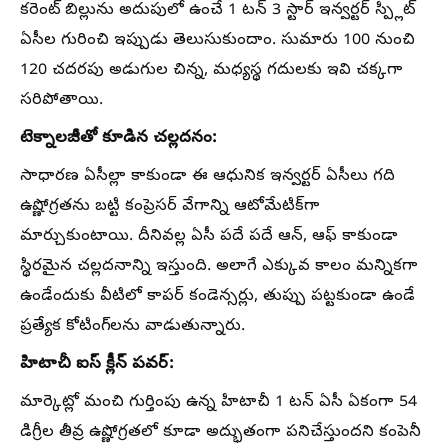
కరెంట్ బిల్లును అదుపులో ఉంచే 1 టన్ 3 స్టార్ ఇన్వర్టర్ స్ప్లిట్
ఏసీల గురించి ఇప్పుడు తెలుసుకుందాం. సుమారు 100 నుంచి
120 చదరపు అడుగుల చిన్న, మధ్యస్థ గదులకు ఇవి చక్కగా
సరిపోతాయి.
టెక్నాలజీతో కూడిన చల్లదనం:
సాధారణ ఏసీల్లా కాకుండా ఈ ఆధునిక ఇన్వర్టర్ ఏసీలు గది
ఉష్ణోగ్రతను బట్టి కంప్రెసర్ వేగాన్ని ఆటోమేటిక్‌గా
మార్చుకుంటాయి. దీనివల్ల ఏసీ పదే పదే ఆన్, ఆఫ్ కాకుండా
స్థిరమైన చల్లదనాన్ని ఇస్తుంది. అలాగే ఎక్కువ కాలం మన్నికగా
ఉండేందుకు వీటిలో కాపర్ కండెన్సర్లు, తుప్పు పట్టకుండా ఉండే
ప్రత్యేక కోటింగ్‌లను వాడుతున్నారు.
హిటాచీ ఐస్ క్లీన్ పవర్:
మార్కెట్లో మంచి గుర్తింపు ఉన్న హిటాచీ 1 టన్ ఏసీ ఏకంగా 54
డిగ్రీల తీవ్ర ఉష్ణోగ్రతలో కూడా అద్భుతంగా పనిచేస్తుందని కంపెనీ