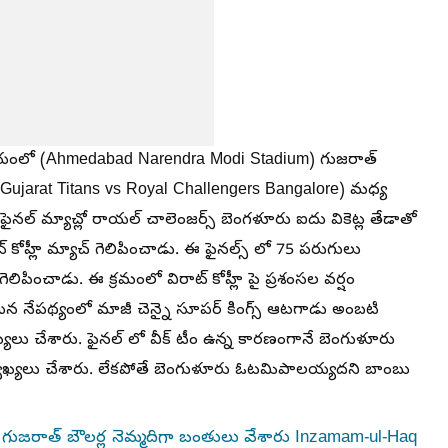
ేడియంలో (Ahmedabad Narendra Modi Stadium) గుజరాత్
 (Gujarat Titans vs Royal Challengers Bangalore) మధ్య
ఫైనల్ మ్యాచ్లో రాయల్ చాలెంజర్స్ బెంగళూరు ఐదు వికెట్ల తేడాతో
 కోహ్లీ మ్యాచ్ గెలిపించాడు. ఈ ఫైనల్స్ లో 75 పరుగులు
్ గెలిపించాడు. ఈ క్రమంలో విరాట్ కోహ్లీ పై ప్రశంసల వర్షం
న నేపథ్యంలో మాజీ చెన్నై సూపర్ కింగ్స్ ఆటగాడు అంబటి
లు చేశారు. ఫైనల్ లో వీక్ టీం ఉన్న కారణంగానే బెంగుళూరు
ాఖ్యలు చేశారు. లేకపోతే బెంగుళూరు ఓటమిపాలయ్యదని బాంబు
లీకి గుజరాత్ బౌలర్ల నెమ్మదిగా బంతులు వేశారు Inzamam-ul-Haq