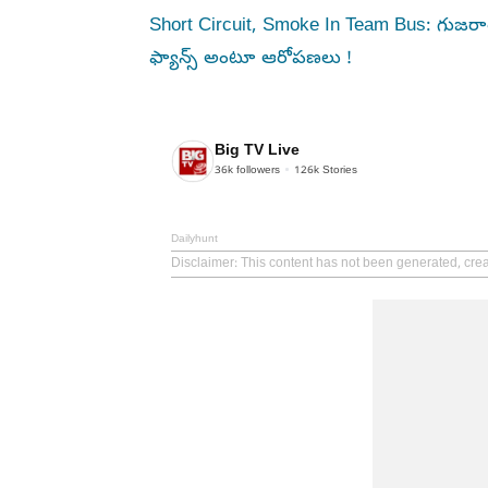
Short Circuit, Smoke In Team Bus: గుజరాత్ బ
ఫ్యాన్స్ అంటూ ఆరోపణలు !
Big TV Live
36k
followers
126k
Stories
Dailyhunt
Disclaimer
: This content has not been generated, crea