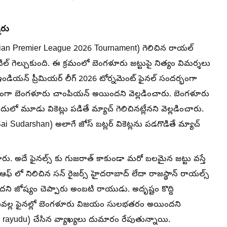
ారు
ndian Premier League 2026 Tournament) గెలిచిన రాయల్
ల్ గెల్చుకుంది. ఈ క్రమంలో బెంగళూరు జట్టుపై నిత్యం విమర్శలు
డియన్ ప్రీమియర్ లీగ్ 2026 టోర్నమెంట్ ఫైనల్ సందర్భంగా
ులభంగా బెంగళూరు చాంపియన్ అయిందని వెల్లడించారు. బెంగళూరు
ులో మూడు వికెట్లు పడితే మ్యాచ్ గెలిచినట్లేనని వెల్లడించారు.
 Sai Sudarshan) అలాగే జోస్ బట్లర్ వికెట్లను పడగొడితే మ్యాచ్
రు. అదే ఫైనల్స్ కు గుజరాత్ కాకుండా మరో బలమైన జట్టు వస్తే
 ఆఫ్ లో నిలిచిన సన్ రైజర్స్ హైదరాబాద్ లేదా రాజస్థాన్ రాయల్స్
ని జోష్యం చెప్పారు అంబటి రాయుడు. అదృష్టం కొద్ది
ానివల్ల ఫైనల్లో బెంగళూరు విజయం సులభతరం అయిందని
 rayudu) చేసిన వ్యాఖ్యలు దుమారం రేపుతున్నాయి.