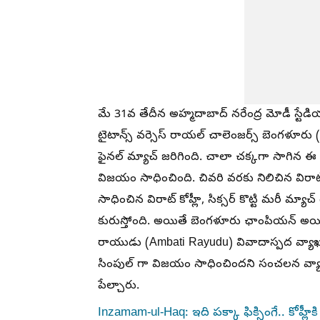
మే 31వ తేదీన అహ్మదాబాద్ నరేంద్ర మోడీ స్ట
టైటాన్స్ వర్సెస్ రాయల్ చాలెంజర్స్ బెంగళూరు
ఫైనల్ మ్యాచ్ జరిగింది. చాలా చక్కగా సాగిన ఈ 
విజయం సాధించింది. చివరి వరకు నిలిచిన విరాట్
సాధించిన విరాట్ కోహ్లీ, సిక్సర్ కొట్టి మరీ మ్యాచ
కురుస్తోంది. అయితే బెంగళూరు ఛాంపియన్ అయి
రాయుడు (Ambati Rayudu) వివాదాస్పద వ్యాఖ్య
సింపుల్ గా విజయం సాధించిందని సంచలన వ్య
పేల్చారు.
Inzamam-ul-Haq: ఇది పక్కా ఫిక్సింగే.. కోహ్