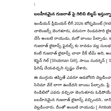
!
బలహీనమైన గుజరాత్ పై గెలిచి బిల్డప్ ఇస్తున్న
ఇండియన్ ప్రీమియర్ లీగ్ 2026 టోర్నమెంట్ (I
చాలెంజర్స్ బెంగళూరు, వరుసగా రెండవసారి టైటి
చేసే అంబటి రాయుడు, మరో బాంబు పేల్చాడు. ఇం
గుజరాత్ టైటాన్స్ ఫైనల్స్ కు రావడం వల్ల స
కంటే గుజరాత్ టైటాన్స్ చాలా వీక్ టీమ్ అని, అంద
కెప్టెన్ గిల్ (Shubman Gill), సాయి సుదర్శన్ (
ఫినిష్ చేయవచ్చని స్పష్టం చేశారు.
ఈ ముగ్గురు తప్పితే ఎవరూ ఆడబోరని వెల్లడించా
సినిమా వేరే లాగా ఉండేదని బాంబు పేల్చారు. ప్లే
రెండిటిలో ఎవరు వచ్చినా బెంగుళూరు ఓడిపోయేద
బలహీనమైన గుజరాత్ టైటాన్స్ వచ్చిందని.. ద
వెల్లడించారు. దీంతో అంబటి రాయుడు ( Ambati