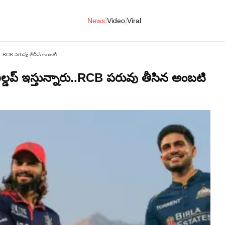
|
|
News
Video
Viral
రు..RCB పరువు తీసిన అంబటి !
ల్డప్ ఇస్తున్నారు..RCB పరువు తీసిన అంబటి