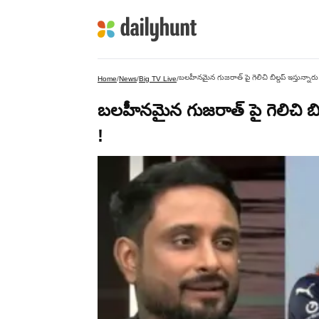
బలహీనమైన గుజరాత్ పై గెలిచి బిల్డప్ ఇస్తున్నా
Home
/
News
/
Big TV Live
/
బలహీనమైన గుజరాత్ పై గెలిచి బి
!