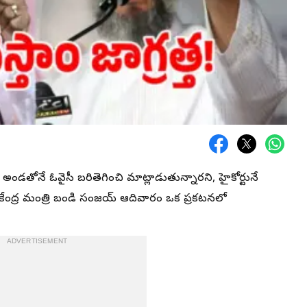
స్ అండతోనే ఓవైసీ బరితెగించి మాట్లాడుతున్నారని, హైకోర్టునే
ి కేంద్ర మంత్రి బండి సంజయ్ ఆదివారం ఒక ప్రకటనలో
ADVERTISEMENT