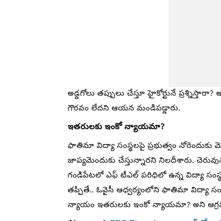
అడ్డగోలు తప్పులు చేస్తూ హైకోర్టునే ప్రశ్నిస్తా
గౌరవం లేదని ఆయన మండిపడ్డారు.
ఇతరులకు ఇంకో న్యాయమా?
ఫాతిమా విద్యా సంస్థలపై ప్రభుత్వం నోరెందుకు మ
జాప్యమెందుకు చేస్తున్నారని నిలదీశారు. చెరువు
గండిపేటలో ఎఫ్ టీఎల్ పరిధిలో ఉన్న విద్యా సం
తప్పితే.. ఓవైసీ ఆధ్వర్యంలోని ఫాతిమా విద్యా సంస
న్యాయం ఇతరులకు ఇంకో న్యాయమా? అని ఆగ్రహం