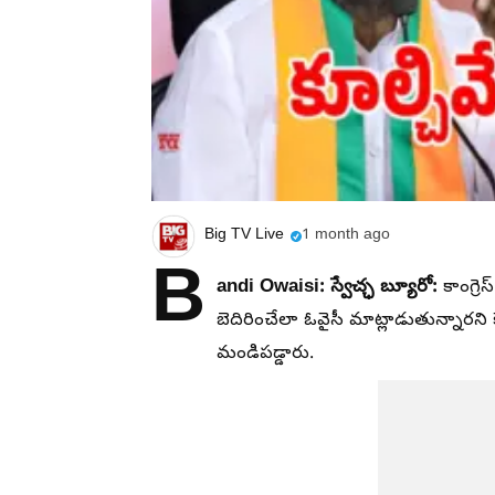
Big TV Live
1 month ago
B
andi Owaisi: స్వేచ్ఛ బ్యూరో:
కాంగ్రె
బెదిరించేలా ఓవైసీ మాట్లాడుతున్నారన
మండిపడ్డారు.