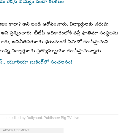
రమ రేషన్ బియ్యం దందా కలకలం
ంది నిజం కాదా? అని బండి ఆరోపించారు. విద్యార్థులకు చదువు
ని ప్రశ్నించారు. బీజేపీ అధికారంలోకి వస్తే ఫాతిమా సంస్థలను
ార్కులకు, అవినీతిపరులకు భయమంటే ఏమిటో చూపిస్తామని
ంటున్న విద్యార్థులకు ప్రత్యామ్నాయం చూపిస్తామన్నారు.
యూస్.. యూరియా బుకింగ్‌లో సంచలనం!
ted or edited by Dailyhunt. Publisher: Big TV Live
ADVERTISEMENT