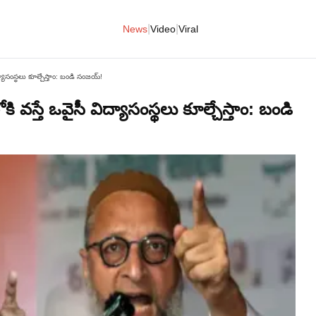
|
|
News
Video
Viral
యాసంస్థలు కూల్చేస్తాం: బండి సంజయ్!
స్తే ఒవైసీ విద్యాసంస్థలు కూల్చేస్తాం: బండి