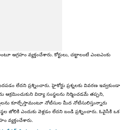
రా? అంటూ ఆగ్రహం వ్యక్తంచేశారు. కోర్టులు, చట్టాలంటే ఎంఐఎంకు
ెదపడం లేదని ప్రశ్నించారు. హైకోర్టు ప్రశ్నలకు వివరణ ఇవ్వకుండా
ను ఆక్రమించుకుని విద్యా సంస్థలను నిర్మించడమే తప్పని,
స్థలను కూల్చేస్తామంటూ నోటీసుల మీద నోటీసులిస్తున్నారు
్థల జోలికి ఎందుకు వెళ్లడం లేదని బండి ప్రశ్నించారు. ఓవైసీకి ఒక
 వ్యక్తంచేశారు.