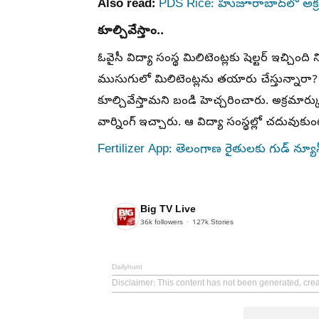
Also read:
PDS Rice: హుజూరాబాద్‌లో అక్
కూల్చివేస్తాం..
ఓవైసీ విద్యా సంస్థ మిలిటెంట్లకు షెల్టర్ ఇచ్చి
ముసుగులో మిలిటెంట్లను తయారు చేస్తున్నారా? అ
కూల్చివేస్తామని బండి హెచ్చరించారు. అక్రమ
వార్నింగ్ ఇచ్చారు. ఆ విద్యా సంస్థల్లో చదువుకు
Fertilizer App: తెలంగాణ రైతులకు గుడ్ న్
Big TV Live
36k
followers
127k
Stories
Dailyhunt
Disclaimer
: This content has not been generated, crea