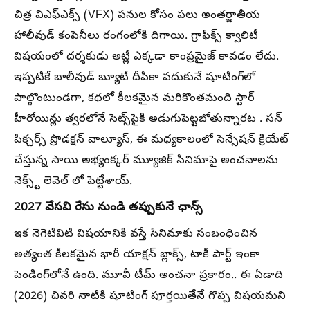
చిత్ర విఎఫ్ఎక్స్ (VFX) పనుల కోసం పలు అంతర్జాతీయ
హాలీవుడ్ కంపెనీలు రంగంలోకి దిగాయి. గ్రాఫిక్స్ క్వాలిటీ
విషయంలో దర్శకుడు అట్లీ ఎక్కడా కాంప్రమైజ్ కావడం లేదు.
ఇప్పటికే బాలీవుడ్ బ్యూటీ దీపికా పదుకునే షూటింగ్‌లో
పాల్గొంటుండగా, కథలో కీలకమైన మరికొంతమంది స్టార్
హీరోయిన్లు త్వరలోనే సెట్స్‌పైకి అడుగుపెట్టబోతున్నారట . సన్
పిక్చర్స్ ప్రొడక్షన్ వాల్యూస్, ఈ మధ్యకాలంలో సెన్సేషన్ క్రియేట్
చేస్తున్న సాయి అభ్యంక్కర్ మ్యూజిక్ సినిమాపై అంచనాలను
నెక్స్ట్ లెవెల్ లో పెట్టేశాయ్.
2027 వేసవి రేసు నుండి తప్పుకునే ఛాన్స్
ఇక నెగెటివిటి విషయానికి వస్తే సినిమాకు సంబంధించిన
అత్యంత కీలకమైన భారీ యాక్షన్ బ్లాక్స్, టాకీ పార్ట్ ఇంకా
పెండింగ్‌లోనే ఉంది. మూవీ టీమ్ అంచనా ప్రకారం.. ఈ ఏడాది
(2026) చివరి నాటికి షూటింగ్ పూర్తయితేనే గొప్ప విషయమని