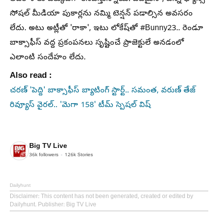
సోషల్ మీడియా పుకార్లను నమ్మి టెన్షన్ పడాల్సిన అవసరం
లేదు. అటు అట్లీతో 'రాకా', ఇటు లోకేష్‌తో #Bunny23.. రెండూ
బాక్సాఫీస్ వద్ద ప్రకంపనలు సృష్టించే ప్రాజెక్టులే అనడంలో
ఎలాంటి సందేహం లేదు.
Also read :
చరణ్ 'పెద్ది' బాక్సాఫీస్ బ్యాటింగ్ స్టార్ట్.. సమంత, వరుణ్ తేజ్
రివ్యూస్ వైరల్.. 'మెగా 158' టీమ్ స్పెషల్ విష్
Big TV Live
36k
followers
126k
Stories
Dailyhunt
Disclaimer
: This content has not been generated, created or edited by
Dailyhunt. Publisher: Big TV Live