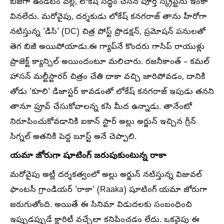
బిజీగా ఉండటం వల్ల, లోకేష్ సిద్ధం చేసిన పూర్తి స్క్రిప్ట్‌ను ఇంకా
వినలేదు. మరోవైపు, దర్శకుడు లోకేష్ కనగరాజ్ తాను హీరోగా
నటిస్తున్న 'డిసి' (DC) చిత్ర పోస్ట్ ప్రొడక్షన్, ప్రమోషన్ పనులతో
తెగ బిజీ అయిపోయాడు.ఈ గ్యాప్‌నే కొందరు గాసిప్ రాయుళ్లు
ప్రాజెక్ట్ క్యాన్సిల్ అయిందంటూ మలిచారు. రజనీకాంత్ – కమల్
హాసన్ మల్టీస్టారర్ చిత్రం చేతి దాకా వచ్చి జారిపోవడం, దానికి
తోడు 'కూలి' డిజాస్టర్ కావడంతో లోకేష్ కనగరాజ్ ఇపుడు తనని
తానూ ప్రూవ్ చేసుకోవాలన్న కసి మీద ఉన్నాడు. తానేంటో
నిరూపించుకోవడానికి ఐకాన్ స్టార్ అల్లు అర్జున్ ఇచ్చిన గ్రీన్
సిగ్నల్ అతనికి పెద్ద బూస్ట్ అనే చెప్పాలి.
యమా జోరుగా షూటింగ్ జరుపుకుంటున్న రాకా
మరోవైపు అట్లీ దర్శకత్వంలో అల్లు అర్జున్ నటిస్తున్న విజువల్
ఫాంటసీ గ్రాండియర్ 'రాకా' (Raaka) షూటింగ్ యమా జోరుగా
జరుగుతోంది. అయితే ఈ సినిమా విడుదలకు సంబంధించి
ఇప్పుడప్పుడే క్లారిటీ వచ్చేలా కనిపించడం లేదు. ఒకవైపు ఈ