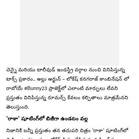
చెన్నై మరియు టాలీవుడ్ ఇండస్ట్రీ వర్గాల నుంచి వినిపిస్తున్న
టాక్స్ ప్రకారం.. అల్లు అర్జున్ – లోకేష్ కనగరాజ్ కాంబినేషన్ లో
రాబోయే #Bunny23 ప్రాజెక్ట్‌లో ఎలాంటి మార్పులు లేవని
ప్రస్తుతం వినిపిస్తున్న రూమర్స్ కేవలం కల్పితాలు మాత్రమేనని
తెలుస్తుంది.
'రాకా' షూటింగ్‌లో బిజీగా ఉండటం వల్ల
నిజానికి బన్నీ ప్రస్తుతం తన తదుపరి చిత్రం 'రాకా' షూటింగ్‌లో