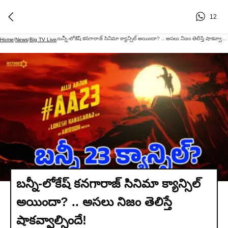
12
బన్నీ-లోకేష్ కనగారాజ్ సినిమా క్యాన్సిల్ అయిందా? .. అసలు నిజం తెలిస్తే షాకవ్వాల్సిందే!
Home
/
News
/
Big TV Live
/
బన్నీ-లోకేష్ కనగారాజ్ సినిమా క్యాన్సిల్
అయిందా? .. అసలు నిజం తెలిస్తే
షాకవ్వాల్సిందే!