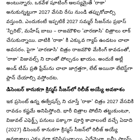
అంటున్నారు. ఒకవేళ షూటింగ్ ఆలస్యమైతే 'రాకా'
అనుకున్నట్టుగా 2027 వేసవి రేసు నుండి తప్పుకోవాల్సి
వస్తుంది. ఎందుకంటే ఇప్పటికే 2027 సమ్మర్ సీజన్‌ను ప్రభాస్
'స్పిరిట్', మహేష్ బాబు – రాజమౌళిల 'వారణాసి' చిత్రాలు లాక్
చేసుకున్నాయి. వాటికి 'రాకా' కి ఎక్కువ గ్యాప్ ఉండటం చాలా
అవసరం. పైగా 'వారణాసి' చిత్రం రాజమౌళి మేకింగ్ కావడంతో,
'రాకా' విజువల్స్ ని దాంతో పోల్చడం ఖాయం. అందుకే అట్లీ
అండ్ టీమ్ ప్రతి ఫ్రేమ్‌ను చాలా జాగ్రత్తగా, లేట్ అయినా లేటెస్ట్‌గా
ప్లాన్ చేయాల్సి వస్తోందట.
డిసెంబర్ కానుకగా క్రిస్మస్ సీజన్‌లో రిలీజ్ అయ్యే అవకాశం
ఇక ప్రసెంట్ ఉన్న ఈక్వేషన్స్ ని చూస్తే 'రాకా' చిత్రం 2027 వేసవికి
రావడం కష్టమే అనిపిస్తోంది. భారీ చిత్రాల పోటీని తట్టుకుంటూ,
విజువల్ ఎఫెక్ట్స్ పనులు పక్కాగా పూర్తి కావాలంటే వచ్చే ఏడాది
(2027) డిసెంబర్ కానుకగా క్రిస్మస్ సీజన్‌లో రిలీజ్ అయ్యే
అవకాశాలు ఎక్కువగా కనిపిస్తున్నాయి. ఏదేమైనా, బన్నీ ఫ్యాన్స్