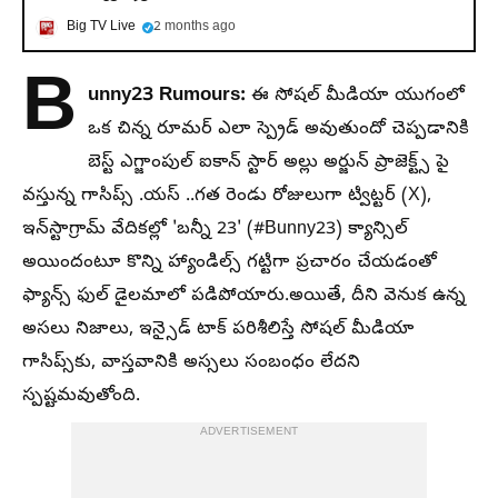
Big TV Live
2 months ago
B
unny23 Rumours:
ఈ సోషల్ మీడియా యుగంలో
ఒక చిన్న రూమర్ ఎలా స్ప్రెడ్ అవుతుందో చెప్పడానికి
బెస్ట్ ఎగ్జాంపుల్ ఐకాన్ స్టార్ అల్లు అర్జున్ ప్రాజెక్ట్స్ పై
వస్తున్న గాసిప్స్ .యస్ ..గత రెండు రోజులుగా ట్విట్టర్ (X),
ఇన్‌స్టాగ్రామ్‌ వేదికల్లో 'బన్నీ 23' (#Bunny23) క్యాన్సిల్
అయిందంటూ కొన్ని హ్యాండిల్స్ గట్టిగా ప్రచారం చేయడంతో
ఫ్యాన్స్ ఫుల్ డైలమాలో పడిపోయారు.అయితే, దీని వెనుక ఉన్న
అసలు నిజాలు, ఇన్సైడ్ టాక్ పరిశీలిస్తే సోషల్ మీడియా
గాసిప్స్‌కు, వాస్తవానికి అస్సలు సంబంధం లేదని
స్పష్టమవుతోంది.
ADVERTISEMENT