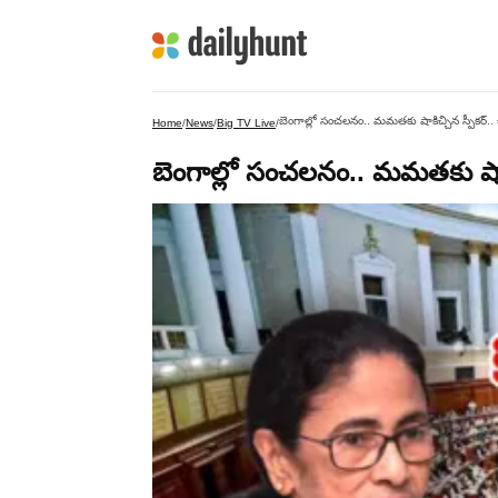
బెంగాల్లో సంచలనం.. మమతకు షాకిచ్చిన స్పీకర్.. చీల
Home
/
News
/
Big TV Live
/
బెంగాల్లో సంచలనం.. మమతకు షాకిచ్చ