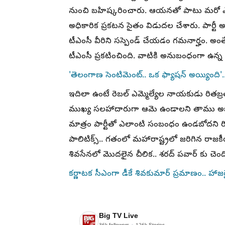
నుంచి బహిష్కరించారు. ఆయనతో పాటు మరో ఎమ్మెల
అధికారిక ప్రకటన సైతం విడుదల చేశారు. పార్
టీఎంసీ వీరిని సస్పెండ్ చేయడం గమనార్హం. అంతేకా
టీఎంసీ ప్రకటించింది. వాటికి అనుబంధంగా ఉన్న సంస
'తెలంగాణ సెంటిమెంట్.. ఒక ఫ్యాషన్ అయ్యింది'.
ఇదిలా ఉంటే రెబల్ ఎమ్మెల్యేల నాయకుడు రితబ్రతా
ముఖ్య సలహాదారుగా ఆమె ఉండాలని తాము అభ్యర్థిస్
మాత్రం పార్టీతో ఎలాంటి సంబంధం ఉండబోదని రితబ్ర
పాలిటిక్స్.. గతంలో మహారాష్ట్రలో జరిగిన రాజకీయా
శివసేనలో మెుదలైన చీలిక.. శరద్ పవార్ కు చెందిన
కర్ణాటక సీఎంగా డీకే శివకుమార్‌ ప్రమాణం.. హాజరైన
Big TV Live