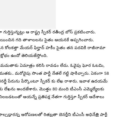
గుర్తిస్తున్నట్లు ఆ రాష్ట్ర స్పీకర్ రతీంద్ర బోస్ ప్రకటించారు.
కి కేటాయించిన గది తాళాలలను సైతం ఆయనకే అప్పగించారు.
న కోలకత్తా మేయర్ ఫిర్హాద్ హకీం సైతం తన పదవికి రాజీనామా
ంక్షోభం ఉందో తెలియజేస్తోంది.
సీఎం మమతాకు ఏమాత్రం కలిసి రావడం లేదు. ఓవైపు ఘోర ఓటమి,
తకు.. మరోవైపు సొంత పార్టీ నేతలే గట్టి షాకిచ్చారు. ఏకంగా 58
నర్జీ పేరును పేర్కొంటూ స్పీకర్ కు లేఖ రాశారు. ఇవాళ ఉదయమే
పీకర్ కు లేఖను అందజేశారు. మెుత్తం 80 మంది టీఎంసీ ఎమ్మెల్యేలకు
నిలబడటంతో ఆయన్నే ప్రతిపక్ష నేతగా గుర్తిస్తూ స్పీకర్ ఆదేశాలు
్పడ్డారన్న ఆరోపణలతో రితబ్రతా బెనర్జీని టీఎంసీ అధినేత్రి పార్టీ