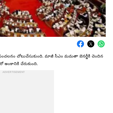
 సంచలనం చోటుచేసుకుంది. మాజీ సీఎం మమతా బెనర్జీకి చెందిన
రో అంకానికి చేరుకుంది.
ADVERTISEMENT