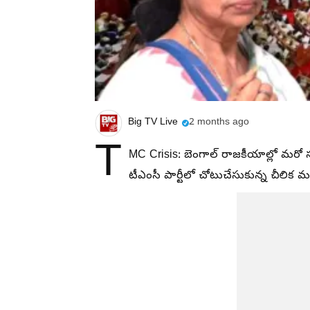
Big TV Live
2 months ago
T
MC Crisis: బెంగాల్ రాజకీయాల్లో మరో
టీఎంసీ పార్టీలో చోటుచేసుకున్న చీలిక మ