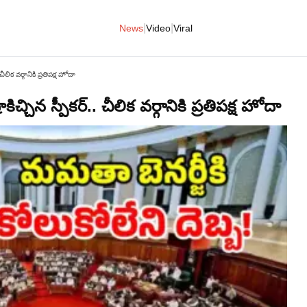
|
|
News
Video
Viral
ిక వర్గానికి ప్రతిపక్ష హోదా
ిన స్పీకర్.. చీలిక వర్గానికి ప్రతిపక్ష హోదా