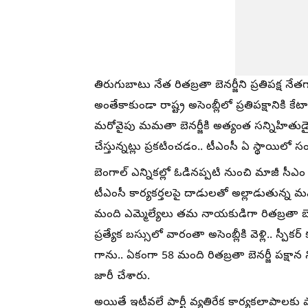
తిరుగుబాటు నేత రితబ్రతా బెనర్జీని ప్రతిపక్ష నేతగా 
అంతేకాకుండా రాష్ట్ర అసెంబ్లీలో ప్రతిపక్షాని
మరోవైపు మమతా బెనర్జీకి అత్యంత సన్నిహితుడై
చేస్తున్నట్లు ప్రకటించడం.. టీఎంసీ ఏ స్థాయిలో స
బెంగాల్ ఎన్నికల్లో ఓడినప్పటి నుంచి మాజీ 
టీఎంసీ కార్యకర్తలపై దాడులతో అల్లాడుతున్న మమ
మంది ఎమ్మెల్యేలు తమ నాయకుడిగా రితబ్రతా బె
ప్రత్యేక బస్సులో వారంతా అసెంబ్లీకి వెళ్లి.. స్
గాను.. ఏకంగా 58 మంది రితబ్రతా బెనర్జీ పక్షాన 
జారీ చేశారు.
అయితే ఇటీవలే పార్టీ వ్యతిరేక కార్యకలాపాలకు పాల