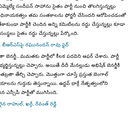
్యే సందీపన్ సాహాను సైతం పార్టీ నుంచి తొలగిస్తున్నట్లు
టీ అధినాయకత్వం తమ సంతకాలను ఫోర్జరీ చేసిందని ఆరోపించడంతో
కుండా పార్టీకి చెందిన అన్ని కమిటీలను రద్దు చేస్తున్నట్లు కూడా
్థలు సైతం రద్దు చేస్తున్నట్లు పేర్కొంది.
. బీఆర్ఎస్‌పై రఘునందన్ రావు ఫైర్
 బెనర్జీ.. మమతకు పార్టీలో కీలక పదవిని ఆఫర్ చేశారు. పార్టీ
తున్నట్లు చెప్పారు. అయితే దీదీ మేనల్లుడు అభిషేక్ బెనర్జీకి
తా తేల్చి చెప్పారు. మెుత్తంగా చూస్తే ప్రస్తుత బెంగాల్
లను గుర్తుకు తెస్తున్నాయి. ఉద్దవ్ థాక్రే నేతృత్వంలోని
 ఎన్సీపీ పార్టీతో ముగిసింది.
 రాహుల్, ఖర్గే, రేవంత్ రెడ్డి