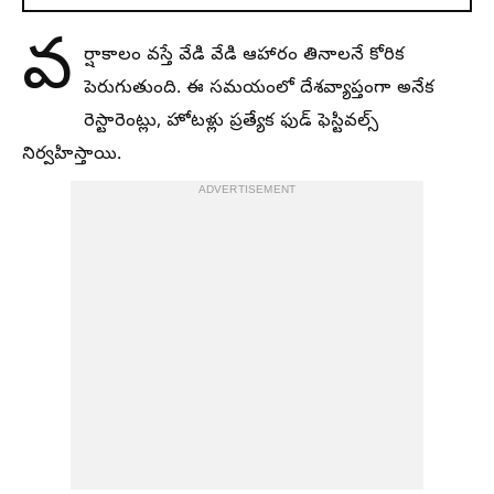
వ
ర్షాకాలం వస్తే వేడి వేడి ఆహారం తినాలనే కోరిక
పెరుగుతుంది. ఈ సమయంలో దేశవ్యాప్తంగా అనేక
రెస్టారెంట్లు, హోటళ్లు ప్రత్యేక ఫుడ్ ఫెస్టివల్స్
నిర్వహిస్తాయి.
ADVERTISEMENT