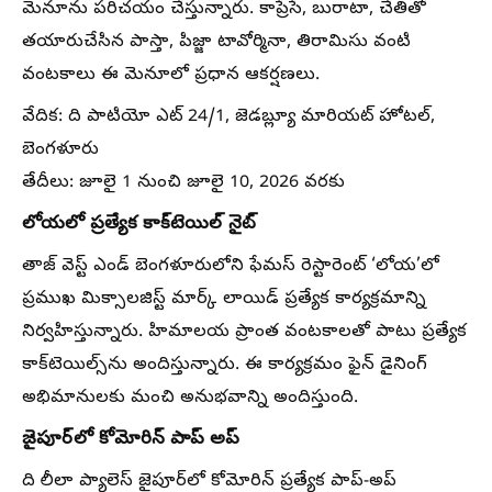
మెనూను పరిచయం చేస్తున్నారు. కాప్రేసే, బురాటా, చేతితో
తయారుచేసిన పాస్తా, పిజ్జా టావోర్మినా, తిరామిసు వంటి
వంటకాలు ఈ మెనూలో ప్రధాన ఆకర్షణలు.
వేదిక: ది పాటియో ఎట్ 24/1, జెడబ్ల్యూ మారియట్ హోటల్,
బెంగళూరు
తేదీలు: జూలై 1 నుంచి జూలై 10, 2026 వరకు
లోయలో ప్రత్యేక కాక్‌టెయిల్ నైట్
తాజ్ వెస్ట్ ఎండ్ బెంగళూరులోని ఫేమస్ రెస్టారెంట్ ‘లోయ’లో
ప్రముఖ మిక్సాలజిస్ట్ మార్క్ లాయిడ్ ప్రత్యేక కార్యక్రమాన్ని
నిర్వహిస్తున్నారు. హిమాలయ ప్రాంత వంటకాలతో పాటు ప్రత్యేక
కాక్‌టెయిల్స్‌ను అందిస్తున్నారు. ఈ కార్యక్రమం ఫైన్ డైనింగ్
అభిమానులకు మంచి అనుభవాన్ని అందిస్తుంది.
జైపూర్‌లో కోమోరిన్ పాప్ అప్
ది లీలా ప్యాలెస్ జైపూర్‌లో కోమోరిన్ ప్రత్యేక పాప్-అప్