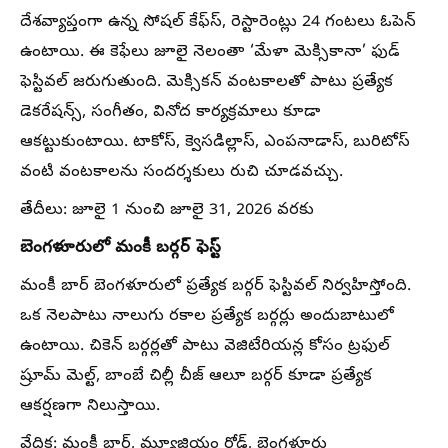
దేశవ్యాప్తంగా ఉన్న సోషల్ కేఫ్‌స్, రెస్టారెంట్లు 24 గంటలు ఓపెన్
ఉంటాయి. ఈ కెఫేలు జూలై నెలంతా ‘మేళా మెక్సికానా’ ఫుడ్
ఫెస్టివల్ జరుగుతుంది. మెక్సికన్ వంటకాలతో పాటు ప్రత్యేక
డెకరేషన్స్, సంగీతం, వినోద కార్యక్రమాలు కూడా
ఆకట్టుకుంటాయి. టాకోస్, క్వెసడిల్లాస్, ఎంపనాడాస్, బురిటోస్
వంటి వంటకాలను సందర్శకులు రుచి చూడవచ్చు.
తేదీలు: జూలై 1 నుంచి జూలై 31, 2026 వరకు
బెంగళూరులో మంకీ బర్గర్ ఫెస్ట్
మంకీ బార్ బెంగళూరులో ప్రత్యేక బర్గర్ ఫెస్టివల్ నిర్వహిస్తోంది.
ఒక నెలపాటు నాలుగు రకాల ప్రత్యేక బర్గర్లు అందుబాటులో
ఉంటాయి. చికెన్ బర్గర్లతో పాటు వెజిటేరియన్ల కోసం ట్రఫుల్
ష్రూమ్ మెల్ట్, బాంబే చిల్లీ చీజ్ ఆలూ బర్గర్ కూడా ప్రత్యేక
ఆకర్షణగా నిలుస్తాయి.
వేదిక: మంకీ బార్, మ్యూజియం రోడ్, బెంగళూరు