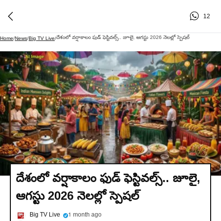
12
దేశంలో వర్షాకాలం ఫుడ్ ఫెస్టివల్స్.. జూలై, ఆగస్టు 2026 నెలల్లో స్పెషల్
Home
/
News
/
Big TV Live
/
దేశంలో వర్షాకాలం ఫుడ్ ఫెస్టివల్స్.. జూలై,
ఆగస్టు 2026 నెలల్లో స్పెషల్
Big TV Live
1 month ago