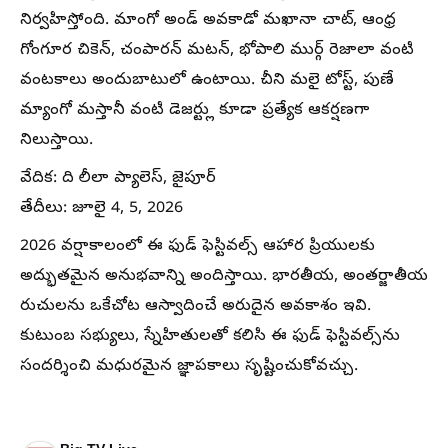
నిర్వహిస్తోంది. మాంగో అండ్ అవకాడో మఖానా చాట్, ఆంధ్ర
గోంగూర చికెన్, చంపారన్ మటన్, భోపాలి ముర్గ్ రెజాలా వంటి
వంటకాలు అందుబాటులో ఉంటాయి. చీని మలై టోస్ట్, పుణే
మ్యాంగో మస్తానీ వంటి డెజర్ట్లు కూడా ప్రత్యేక ఆకర్షణగా
నిలుస్తాయి.
వేదిక: ది లీలా ప్యాలెస్, జైపూర్
తేదీలు: జూలై 4, 5, 2026
2026 వర్షాకాలంలో ఈ ఫుడ్ ఫెస్టివల్స్ ఆహార ప్రియులకు
అద్భుతమైన అనుభవాన్ని అందిస్తాయి. భారతీయ, అంతర్జాతీయ
రుచులను ఒకేచోట ఆస్వాదించే అరుదైన అవకాశం ఇవి.
కుటుంబ సభ్యులు, స్నేహితులతో కలిసి ఈ ఫుడ్ ఫెస్టివల్స్‌ను
సందర్శించి మధురమైన జ్ఞాపకాలు సృష్టించుకోవచ్చు.