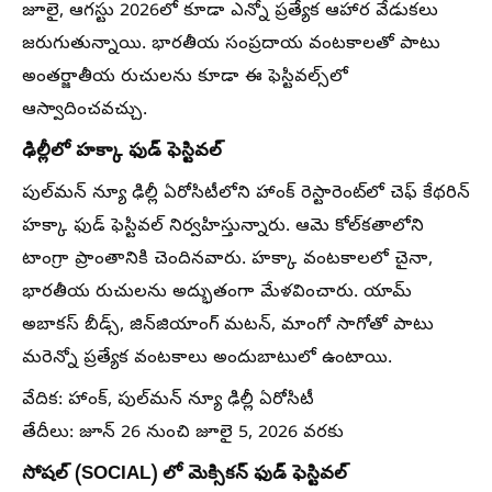
జూలై, ఆగస్టు 2026లో కూడా ఎన్నో ప్రత్యేక ఆహార వేడుకలు
జరుగుతున్నాయి. భారతీయ సంప్రదాయ వంటకాలతో పాటు
అంతర్జాతీయ రుచులను కూడా ఈ ఫెస్టివల్స్‌లో
ఆస్వాదించవచ్చు.
ఢిల్లీలో హక్కా ఫుడ్ ఫెస్టివల్
పుల్‌మన్ న్యూ ఢిల్లీ ఏరోసిటీలోని హాంక్ రెస్టారెంట్‌లో చెఫ్ కేథరిన్
హక్కా ఫుడ్ ఫెస్టివల్ నిర్వహిస్తున్నారు. ఆమె కోల్‌కతాలోని
టాంగ్రా ప్రాంతానికి చెందినవారు. హక్కా వంటకాలలో చైనా,
భారతీయ రుచులను అద్భుతంగా మేళవించారు. యామ్
అబాకస్ బీడ్స్, జిన్‌జియాంగ్ మటన్, మాంగో సాగోతో పాటు
మరెన్నో ప్రత్యేక వంటకాలు అందుబాటులో ఉంటాయి.
వేదిక: హాంక్, పుల్‌మన్ న్యూ ఢిల్లీ ఏరోసిటీ
తేదీలు: జూన్ 26 నుంచి జూలై 5, 2026 వరకు
సోషల్ (SOCIAL) లో మెక్సికన్ ఫుడ్ ఫెస్టివల్