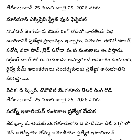
తేదీలు: జూన్ 25 నుంచి జూలై 25, 2026 వరకు
మాన్‌సూన్ ఎక్స్‌ప్రెస్ స్ట్రీట్ ఫుడ్ ఫెస్టివల్
నోవోటెల్ బెంగళూరు ఔటర్ రింగ్ రోడ్‌లో భారతీయ వీధి
ఆహారానికి ప్రత్యేక ప్రాధాన్యం ఇచ్చారు. సమోసా, గలౌటి కబాబ్,
కచోరి, వడా పావ్, బ్రెడ్ పకోడా వంటి వంటకాలు అందిస్తారు.
కట్టింగ్ చాయ్‌తో ఈ రుచులను ఆస్వాదించే అవకాశం ఉంటుంది.
రైల్వే థీమ్ అలంకరణలు సందర్శకులకు ప్రత్యేక అనుభూతిని
కలిగిస్తాయి.
వేదిక: ది స్క్వేర్, నోవోటెల్ బెంగళూరు ఔటర్ రింగ్ రోడ్
తేదీలు: జూన్ 25 నుంచి జూలై 25, 2026 వరకు
సదర్న్ ఇటాలియన్ వంటకాల ప్రత్యేక వేడుక
జేడబ్ల్యూ మారియట్ బెంగళూరులోని ది పాటియో ఎట్ 24/1లో
చెఫ్ అలెస్సియో కోస్మా అమోడియో ప్రత్యేక ఇటాలియన్