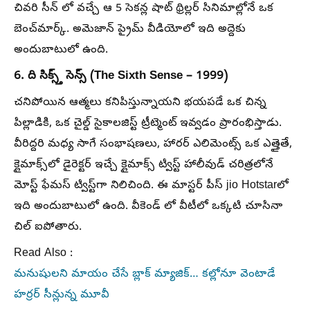
చివరి సీన్ లో వచ్చే ఆ 5 సెకన్ల షాట్ థ్రిల్లర్ సినిమాల్లోనే ఒక
బెంచ్‌మార్క్. అమెజాన్ ప్రైమ్ వీడియోలో ఇది అద్దెకు
అందుబాటులో ఉంది.
6. ది సిక్స్త్ సెన్స్ (The Sixth Sense – 1999)
చనిపోయిన ఆత్మలు కనిపిస్తున్నాయని భయపడే ఒక చిన్న
పిల్లాడికి, ఒక చైల్డ్ సైకాలజిస్ట్ ట్రీట్మెంట్ ఇవ్వడం ప్రారంభిస్తాడు.
వీరిద్దరి మధ్య సాగే సంభాషణలు, హారర్ ఎలిమెంట్స్ ఒక ఎత్తైతే,
క్లైమాక్స్‌లో డైరెక్టర్ ఇచ్చే క్లైమాక్స్ ట్విస్ట్ హాలీవుడ్ చరిత్రలోనే
మోస్ట్ ఫేమస్ ట్విస్ట్‌గా నిలిచింది. ఈ మాస్టర్ పీస్ jio Hotstarలో
ఇది అందుబాటులో ఉంది. వీకెండ్ లో వీటీలో ఒక్కటి చూసినా
చిల్ ఐపోతారు.
Read Also :
మనుషులని మాయం చేసే బ్లాక్ మ్యాజిక్… కల్లోనూ వెంటాడే
హర్రర్ సీన్లున్న మూవీ