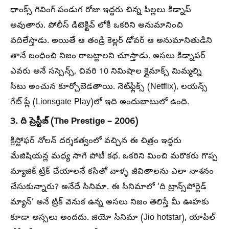
థాంక్స్ గివింగ్ పండుగ రోజు ఇద్దరు చిన్న పిల్లలు కిడ్నాప్
అవుతారు. పోలీస్ డిటెక్టివ్ లోకీ ఒకరిని అనుమానించి
వదిలేస్తాడు. అయితే ఆ తండ్రి కెల్లర్ డోవర్ ఆ అనుమానితుడిని
తానే బంధించి నిజం రాబట్టాలని చూస్తాడు. అసలు కిడ్నాపర్
ఎవరు అనే సస్పెన్స్, చివరి 10 నిమిషాల క్లైమాక్స్ మిమ్మల్ని
సీటు అంచున కూర్చోబెడతాయి. నెట్‌ఫ్లిక్స్ (Netflix), లయన్స్
గేట్ ప్లే (Lionsgate Play)లో ఇది అందుబాటులో ఉంది.
3. ది ప్రెస్టీజ్ (The Prestige – 2006)
క్రిస్టోఫర్ నోలన్ దర్శకత్వంలో వచ్చిన ఈ చిత్రం ఇద్దరు
మేజిషియన్ల మధ్య సాగే పోటీ కథ. ఒకరిని మించి మరొకరు గొప్ప
మ్యాజిక్ ట్రిక్ చేయాలనే కసితో వాళ్ళ జీవితాలను ఎలా నాశనం
చేసుకున్నారు? అనేదే సినిమా. ఈ సినిమాలో ‘ది ట్రాన్స్‌పోర్టెడ్
మ్యాన్’ అనే ట్రిక్ వెనుక ఉన్న అసలు నిజం తెలిస్తే మీ ఊహకు
కూడా అస్సలు అందదు. జియో సినిమా (Jio hotstar), యాపిల్