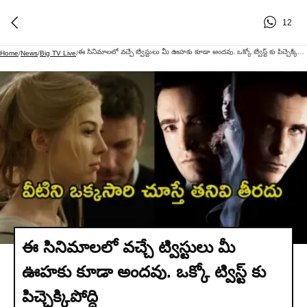
12
ఈ సినిమాలలో వచ్చే ట్విస్టులు మీ ఊహకు కూడా అందవు. ఒక్కో ట్విస్ట్ కు పిచ్చెక్కిపోద్ది
Home
/
News
/
Big TV Live
/
ఈ సినిమాలలో వచ్చే ట్విస్టులు మీ
ఊహకు కూడా అందవు. ఒక్కో ట్విస్ట్ కు
పిచ్చెక్కిపోద్ది