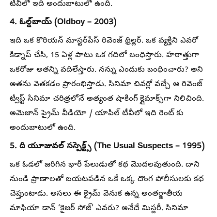
టీవీలో ఇది అందుబాటులో ఉంది.
4. ఓల్డ్‌బాయ్ (Oldboy – 2003)
ఇది ఒక కొరియన్ మాస్టర్‌పీస్ రివెంజ్ థ్రిల్లర్. ఒక వ్యక్తిని ఎవరో
కిడ్నాప్ చేసి, 15 ఏళ్ల పాటు ఒక గదిలో బంధిస్తారు. హఠాత్తుగా
ఒకరోజు అతన్ని వదిలేస్తారు. నన్ను ఎందుకు బంధించారు? అని
అతను వెతకడం ప్రారంభిస్తాడు. సినిమా చివర్లో వచ్చే ఆ రివెంజ్
ట్విస్ట్ సినిమా చరిత్రలోనే అత్యంత షాకింగ్ క్లైమాక్స్‌గా నిలిచింది.
అమెజాన్ ప్రైమ్ వీడియో / యాపిల్ టీవీలో ఇది రెంట్ కు
అందుబాటులో ఉంది.
5. ది యూజువల్ సస్పెక్ట్స్ (The Usual Suspects – 1995)
ఒక ఓడలో జరిగిన భారీ పేలుడుతో కథ మొదలవుతుంది. దాని
నుండి ప్రాణాలతో బయటపడిన ఒకే ఒక్క దొంగ పోలీసులకు కథ
చెప్తుంటాడు. అసలు ఈ క్రైమ్ వెనుక ఉన్న అంతర్జాతీయ
మాఫియా డాన్ ‘కైజర్ సోజ్’ ఎవరు? అనేదే మిస్టరీ. సినిమా