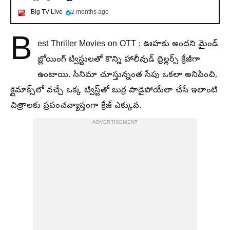
Big TV Live
2 months ago
B
est Thriller Movies on OTT : ఊహకు అందని మైండ్
బ్లోయింగ్ ట్విస్టులతో కొన్ని హాలీవుడ్ థ్రిల్లర్స్ క్రేజీగా
ఉంటాయి. సినిమా చూస్తున్నంత సేపు ఒకలా అనిపించి,
క్లైమాక్స్‌లో వచ్చే ఒక్క ట్విస్ట్‌తో బుర్ర పాడైపోయేలా చేసే ఇలాంటి
చిత్రాలకు ప్రపంచవ్యాప్తంగా క్రేజ్ ఎక్కువ.
ADVERTISEMENT