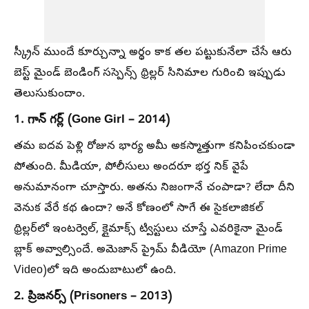
స్క్రీన్ ముందే కూర్చున్నా అర్థం కాక తల పట్టుకునేలా చేసే ఆరు
బెస్ట్ మైండ్ బెండింగ్ సస్పెన్స్ థ్రిల్లర్ సినిమాల గురించి ఇప్పుడు
తెలుసుకుందాం.
1. గాన్ గర్ల్ (Gone Girl – 2014)
తమ ఐదవ పెళ్లి రోజున భార్య అమీ అకస్మాత్తుగా కనిపించకుండా
పోతుంది. మీడియా, పోలీసులు అందరూ భర్త నిక్‌ వైపే
అనుమానంగా చూస్తారు. అతను నిజంగానే చంపాడా? లేదా దీని
వెనుక వేరే కథ ఉందా? అనే కోణంలో సాగే ఈ సైకలాజికల్
థ్రిల్లర్‌లో ఇంటర్వెల్, క్లైమాక్స్ ట్విస్టులు చూస్తే ఎవరికైనా మైండ్
బ్లాక్ అవ్వాల్సిందే. అమెజాన్ ప్రైమ్ వీడియో (Amazon Prime
Video)లో ఇది అందుబాటులో ఉంది.
2. ప్రిజనర్స్ (Prisoners – 2013)