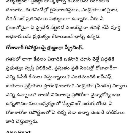
నేతృత్వంలో ప్రత్యేక టాస్క్‌ఫోర్స్ కమిటీలను రంగంలోకి
దించారు. ఈ కమిటీల్లో గైనకాలజిస్టులు, ఎంబ్రియాలజిస్టులు,
లీగల్ సెల్ ప్రతినిధులు సభ్యులుగా ఉన్నారు. వీరు ఏ
క్షణంలోనైనా ఏ ప్రైవేట్ ఫర్టిలిటీ సెంటర్‌నైనా తనిఖీ చేసే పూర్తి
అధికారులను ప్రభుత్వం కేటాయించే ఛాన్స్ ఉన్నది.
రోజువారీ రిపోర్టులపై క్షుణ్ణంగా స్క్రీనింగ్..
​గతంలో లాగా కేవలం ఏడాదికి ఒకసారి చూసి వెళ్లే పద్ధతికి
ప్రభుత్వం స్వస్తి పలికింది. ప్రస్తుతం ప్రతీ సెంటర్లో రోజువారీగా
ఎన్ని ఓపీడీ కేసులు వస్తున్నాయి.? ఎంతమందికి ఐవీఎఫ్,
ఐయూఐ ప్రక్రియలు ప్రారంభించారు? ఎంబ్రియో (పిండం) నిల్వలు
ఎన్ని ఉన్నాయి? లాంటి వివరాలపై ప్రతిరోజూ వైద్యారోగ్య శాఖ
ఉన్నతాధికారుల ఆధ్వర్యంలో ‘స్క్రీనింగ్’ జరుగుతోంది. ఏ
రోజుకారోజు రిపోర్టులలో ఏ చిన్న తేడా ఉన్నా వెంటనే నోటీసులు
జారీ చేస్తున్నారు.