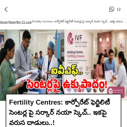
12
Fertility Centres: కార్పోరేట్ ఫెర్టిలిటీ సెంటర్ల పై సర్కార్ నయా స్కెచ్.. ఇకపై వరుస దాడులు..!
Home
/
News
/
Big TV Live
/
Fertility Centres: కార్పోరేట్ ఫెర్టిలిటీ
సెంటర్ల పై సర్కార్ నయా స్కెచ్.. ఇకపై
వరుస దాడులు..!