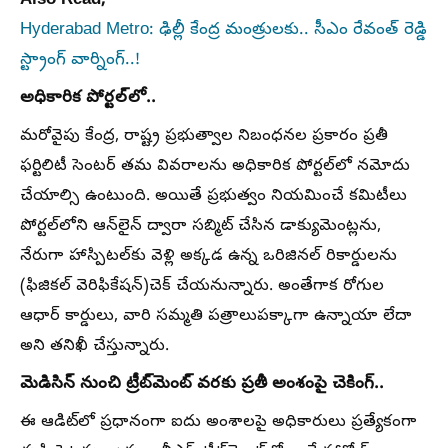
Also Read;
Hyderabad Metro: ఢిల్లీ కేంద్ర మంత్రులకు.. సీఎం రేవంత్ రెడ్డి
స్ట్రాంగ్ వార్నింగ్..!
అధికారిక పోర్టల్‌లో..
మరోవైపు కేంద్ర, రాష్ట్ర ప్రభుత్వాల నిబంధనల ప్రకారం ప్రతీ
ఫర్టిలిటీ సెంటర్ తమ వివరాలను అధికారిక పోర్టల్‌లో నమోదు
చేయాల్సి ఉంటుంది. అయితే ప్రభుత్వం నియమించే కమిటీలు
పోర్టల్‌లోని ఆన్‌లైన్ ద్వారా సబ్మిట్ చేసిన డాక్యుమెంట్లను,
నేరుగా హాస్పిటల్‌కు వెళ్లి అక్కడ ఉన్న ఒరిజినల్ రికార్డులను
(ఫిజికల్ వెరిఫికేషన్)చెక్ చేయనున్నారు. అంతేగాక రోగుల
ఆధార్ కార్డులు, వారి సమ్మతి పత్రాలుపక్కాగా ఉన్నాయా లేదా
అని తనిఖీ చేస్తున్నారు.
మెడిసిన్ నుంచి ట్రీట్‌మెంట్ వరకు ప్రతీ అంశంపై చెకింగ్..
​ఈ ఆడిట్‌లో ప్రధానంగా ఐదు అంశాలపై అధికారులు ప్రత్యేకంగా