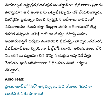
చేయాల్సిన ఉష్ణోగ్రత,పరిశుభ్రత అంతర్జాతీయ ప్రమాణాల ప్రకారం
ఉన్నాయా? అనే అంశాలను ఎప్పటికప్పుడు చెక్ చేయనున్నారు.
మరోవైపు ప్రభుత్వం నుంచి స్పష్టమైన ఆదేశాలు రావడంతో
సచివాలయం నుంచి జిల్లా కేంద్రాల వరకు అధికారులలో తీవ్ర
కదలిక వచ్చింది. తనిఖీలలో అలసత్వం వహిస్తే సదరు
అధికారులపైనే చర్యలు ఉంటాయని ప్రభుత్వం హెచ్చరించడంతో,
డీఎమ్‌హెచ్‌ఓలు స్వయంగా ఫీల్డ్‌లోకి దిగారు. అనుమతులు లేని,
నిబంధనలు ఉల్లంఘించిన కొన్ని సెంటర్లకు ఇప్పటికే సీళ్లు
వేయడం, భారీ జరిమానాలు విధించడం వంటి చర్యలు
చేపట్టారు.
Also read:
హైదరాబాద్‌లో 'సర్' అస్తవ్యస్తం.. పది రోజులు గడిచినా
అందని ఓటరు ఫారాలు!