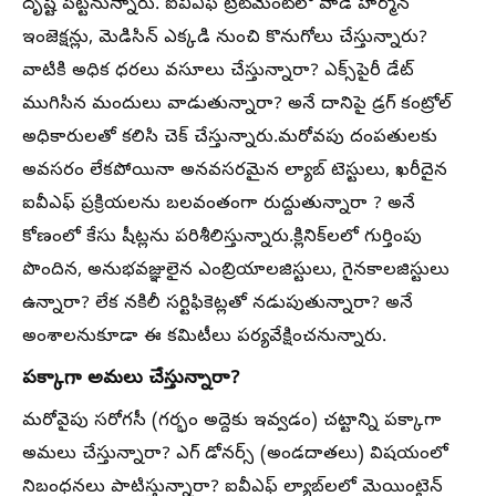
దృష్టి పెట్టనున్నారు. ఐవీఎఫ్ ట్రీట్‌మెంట్‌లో వాడే హార్మోన్
ఇంజెక్షన్లు, మెడిసిన్ ఎక్కడి నుంచి కొనుగోలు చేస్తున్నారు?
వాటికి అధిక ధరలు వసూలు చేస్తున్నారా? ఎక్స్‌పైరీ డేట్
ముగిసిన మందులు వాడుతున్నారా? అనే దానిపై డ్రగ్ కంట్రోల్
అధికారులతో కలిసి చెక్ చేస్తున్నారు.మరోవపు దంపతులకు
అవసరం లేకపోయినా అనవసరమైన ల్యాబ్ టెస్టులు, ఖరీదైన
ఐవీఎఫ్ ప్రక్రియలను బలవంతంగా రుద్దుతున్నారా ? అనే
కోణంలో కేసు షీట్లను పరిశీలిస్తున్నారు.క్లినిక్‌లలో గుర్తింపు
పొందిన, అనుభవజ్ఞులైన ఎంబ్రియాలజిస్టులు, గైనకాలజిస్టులు
ఉన్నారా? లేక నకిలీ సర్టిఫికెట్లతో నడుపుతున్నారా? అనే
అంశాలనుకూడా ఈ కమిటీలు పర్యవేక్షించనున్నారు.
పక్కాగా అమలు చేస్తున్నారా?
మరోవైపు సరోగసీ (గర్భం అద్దెకు ఇవ్వడం) చట్టాన్ని పక్కాగా
అమలు చేస్తున్నారా? ఎగ్‌ డోనర్స్ (అండదాతలు) విషయంలో
నిబంధనలు పాటిస్తున్నారా? ఐవీఎఫ్ ల్యాబ్‌లలో మెయింటైన్