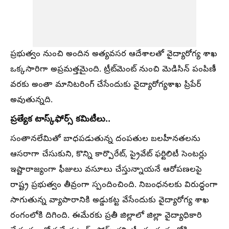
ప్రభుత్వం నుంచి అందిన అత్యవసర ఆదేశాలతో వైద్యారోగ్య శాఖ
ఒక్కసారిగా అప్రమత్తమైంది. ట్రీట్‌మెంట్ నుంచి మెడిసిన్ పంపిణీ
వరకు అంతా మానిటరింగ్ చేసేందుకు వైద్యారోగ్యశాఖ ప్రిపేర్
అవుతున్నది.
ప్రత్యేక టాస్క్‌ఫోర్స్ కమిటీలు..
సంతానలేమితో బాధపడుతున్న దంపతుల బలహీనతలను
ఆసరాగా చేసుకుని, కొన్ని కార్పొరేట్, ప్రైవేట్ ఫర్టిలిటీ సెంటర్లు
ఇష్టారాజ్యంగా ఫీజులు వసూలు చేస్తున్నాయనే ఆరోపణలపై
రాష్ట్ర ప్రభుత్వం తీవ్రంగా స్పందించింది. నిబంధనలకు విరుద్ధంగా
సాగుతున్న వ్యాపారానికి అడ్డుకట్ట వేసేందుకు వైద్యారోగ్య శాఖ
రంగంలోకి దిగింది. ఈమేరకు ప్రతీ జిల్లాలో జిల్లా వైద్యాధికారి