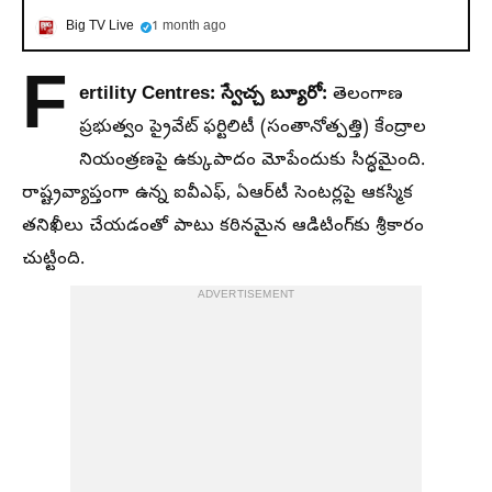
Big TV Live
1 month ago
F
ertility Centres: స్వేచ్చ బ్యూరో:
తెలంగాణ
ప్రభుత్వం ప్రైవేట్ ఫర్టిలిటీ (సంతానోత్పత్తి) కేంద్రాల
నియంత్రణపై ఉక్కుపాదం మోపేందుకు సిద్ధమైంది.
రాష్ట్రవ్యాప్తంగా ఉన్న ఐవీఎఫ్, ఏఆర్‌టీ సెంటర్లపై ఆకస్మిక
తనిఖీలు చేయడంతో పాటు కఠినమైన ఆడిటింగ్‌కు శ్రీకారం
చుట్టింది.
ADVERTISEMENT