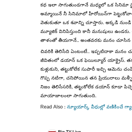
కథ ఇలా సాగుతుండగానే మధ్యలో ఒక సినిమా డైరె
అమ్మాయినే నీ సినిమాలో హీరోయిన్‌గా పెట్టుకోవాలని
వెతుకుతూ ఒక శవాన్ని చూస్తారు. అక్కడి నుండి కథ 
మ్యూజిక్ వినిపిస్తుంది కానీ మనుషులు ఉండరు. 
తాళంతో తీయగానే.. అంతవరకు మనం చూసిన ప్
చివరికి తెలిసేది ఏంటంటే.. ఇప్పటిదాకా మనం 
జీవితంలో డయాన్ ఒక ఫెయిల్యూర్ యాక్ట్రెస్. తను ప
కుళ్లుకుని, తట్టుకోలేక సుపారీ ఇచ్చి ఆమెను చ
గొప్ప నటిగా, చనిపోయిన తన ప్రియురాలు మళ్ళీ
నిజం తెలిసేసరికి, తట్టుకోలేక డయాన్ కూడా పిచ
మాయాజాలంలా సాగుతుంది.
Read Also :
న్యూయార్క్ వీధుల్లో వణికించే గ