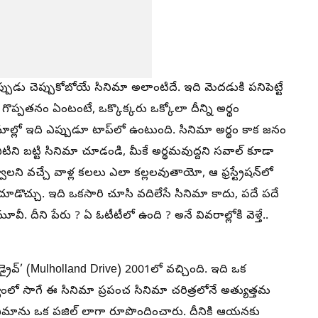
పుడు చెప్పుకోబోయే సినిమా అలాంటిదే. ఇది మెదడుకి పనిపెట్టే
గొప్పతనం ఏంటంటే, ఒక్కొక్కరు ఒక్కోలా దీన్ని అర్థం
మాల్లో ఇది ఎప్పుడూ టాప్‌లో ఉంటుంది. సినిమా అర్థం కాక జనం
, వీటిని బట్టి సినిమా చూడండి, మీకే అర్థమవుద్దని సవాల్ కూడా
లని వచ్చే వాళ్ల కలలు ఎలా కల్లలవుతాయో, ఆ ఫ్రస్ట్రేషన్‌లో
ొచ్చు. ఇది ఒకసారి చూసి వదిలేసే సినిమా కాదు, పదే పదే
ీ. దీని పేరు ? ఏ ఓటీటీలో ఉంది ? అనే వివరాల్లోకి వెళ్తే..
డ్రైవ్’ (Mulholland Drive) 2001లో వచ్చింది. ఇది ఒక
థ్యంలో సాగే ఈ సినిమా ప్రపంచ సినిమా చరిత్రలోనే అత్యుత్తమ
 సినిమాను ఒక పజిల్ లాగా రూపొందించారు. దీనికి ఆయనకు