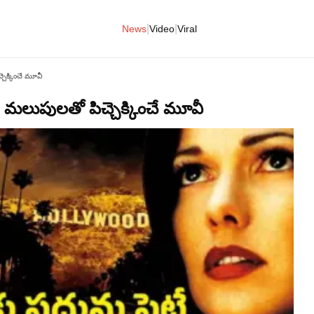
|
|
News
Video
Viral
ెక్కించే మూవీ
లుపులతో పిచ్చెక్కించే మూవీ