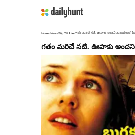
గతం మరిచే నటి. ఊహకు అందని మలుపులతో పిచ్చ
Home
/
News
/
Big TV Live
/
గతం మరిచే నటి. ఊహకు అందని మ