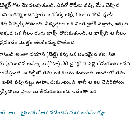
క్టర్ గోల మొదలవుతుంది. ఎవరో రౌడీలు వచ్చి మేం చెప్పిన
 అతన్ని బెదిరిస్తారు. ఒకపక్క బెట్టీ, రీటాలు కలిసి క్లూస్
పిచ్చెక్కిపోతుంది. వీళ్ళిద్దరూ ఒక వింత క్లబ్‌కి వెళ్తారు, అక్కడ
అక్కడ ఒక నీలం రంగు బాక్స్ దొరుకుతుంది. ఆ బాక్స్‌ని ఆ నీలం
రపంచం మొత్తం తలకిందులైపోతుంది.
చూసింది అంతా డయాన్ (బెట్టీ) కన్న ఒక అందమైన కల. నిజ
్రేమించిన అమ్మాయి (రీటా) వేరే డైరెక్టర్‌ని పెళ్లి చేసుకుంటుందని
ంపించేస్తుంది. ఆ గిల్టీతో తను ఒక కలను కంటుంది. అందులో తను
 బతికి వచ్చినట్టు ఊహించుకుంటుంది. కానీ ఆ కల చెదిరిపోయి
్చెక్కిపోయి ప్రాణాలు తీసుకుంటుంది. ఇదంతా ఒక
్యాంగ్ వార్… టైటానిక్ హీరో నటించిన మరో ఆణిముత్యం