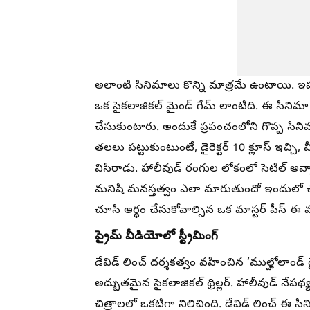
అలాంటి సినిమాలు కొన్ని మాత్రమే ఉంటాయి. ఇప్
ఒక సైకలాజికల్ మైండ్ గేమ్ లాంటిది. ఈ సినిమా 
చేసుకుంటారు. అందుకే ప్రపంచంలోని గొప్ప సిని
తలలు పట్టుకుంటుంటే, డైరెక్టర్ 10 క్లూస్ ఇచ్చి
విసిరాడు. హాలీవుడ్ రంగుల లోకంలో సెటిల్ అవ్వా
మనిషి మనస్తత్వం ఎలా మారుతుందో ఇందులో చూడ
చూసి అర్థం చేసుకోవాల్సిన ఒక మాస్టర్ పీస్ ఈ మూవ
ప్రైమ్ వీడియోలో స్ట్రీమింగ్
డేవిడ్ లించ్ దర్శకత్వం వహించిన ‘ముల్హోలాండ్ 
అద్భుతమైన సైకలాజికల్ థ్రిల్లర్. హాలీవుడ్ నేప
చిత్రాలలో ఒకటిగా నిలిచింది. డేవిడ్ లించ్ ఈ