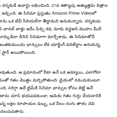
త్తమ దర్శకుడి అవార్డు లభించింది. 21వ శతాబ్దపు అత్యుత్తమ చిత్రాల
ని ఇచ్చింది. ఈ సినిమా ప్రస్తుతం Amazon Prime Videoలో
 ఒక టీవీ సీరియల్‌గా తీద్దామని అనుకున్నారు. దర్శకుడు
 టీవీ ఛానల్ వాళ్లు ఇదేం పిచ్చి కథ, మాకు వద్దఅని మొహం మీదే
రమార్కుడిలా దీనిని సినిమాగా మార్చేశాడు. ఈ సినిమాతోనే
ంతకుముందు ఛాన్సులు లేక యాక్టింగ్ వదిలేద్దాం అనుకున్న
్ స్టార్ అయిపోయింది.
ంట్ అవుతుంది. ఆ ప్రమాదంలో రీటా అనే ఒక అమ్మాయి, ఎలాగోలా
డంతో గతం మొత్తం మర్చిపోతుంది. మైకంలో నడుచుకుంటూ
ి. సరిగ్గా అదే టైమ్‌కి సినిమా ఛాన్సుల కోసం బెట్టీ అనే
ట్లో రీటాను చూసి భయపడకుండా, ఆమెకు గతం గుర్తు చేయడానికి
ో ఉన్న లక్షల రూపాయల డబ్బు, ఒక నీలం రంగు తాళం చెవి
ొదలుపెడతారు.