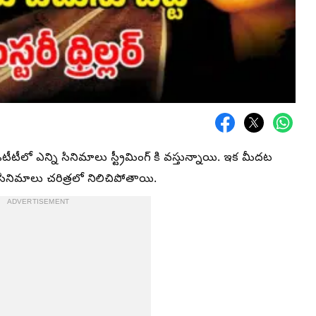
టీటీలో ఎన్ని సినిమాలు స్ట్రీమింగ్ కి వస్తున్నాయి. ఇక మీదట
సినిమాలు చరిత్రలో నిలిచిపోతాయి.
ADVERTISEMENT