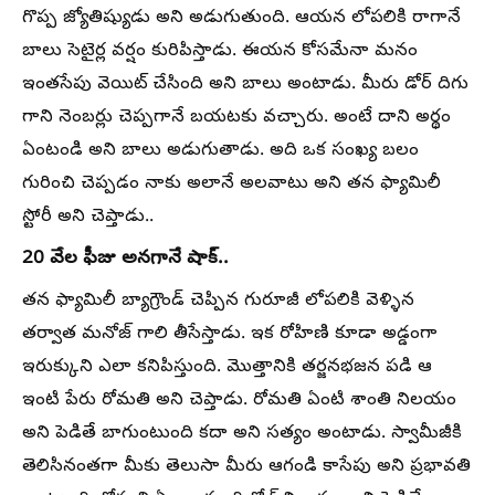
గొప్ప జ్యోతిష్యుడు అని అడుగుతుంది. ఆయన లోపలికి రాగానే
బాలు సెటైర్ల వర్షం కురిపిస్తాడు. ఈయన కోసమేనా మనం
ఇంతసేపు వెయిట్ చేసింది అని బాలు అంటాడు. మీరు డోర్ దిగు
గాని నెంబర్లు చెప్పగానే బయటకు వచ్చారు. అంటే దాని అర్థం
ఏంటండి అని బాలు అడుగుతాడు. అది ఒక సంఖ్య బలం
గురించి చెప్పడం నాకు అలానే అలవాటు అని తన ఫ్యామిలీ
స్టోరీ అని చెప్తాడు..
20 వేల ఫీజు అనగానే షాక్..
తన ఫ్యామిలీ బ్యాగ్రౌండ్ చెప్పిన గురూజీ లోపలికి వెళ్ళిన
తర్వాత మనోజ్ గాలి తీసేస్తాడు. ఇక రోహిణి కూడా అడ్డంగా
ఇరుక్కుని ఎలా కనిపిస్తుంది. మొత్తానికి తర్జనభజన పడి ఆ
ఇంటి పేరు రోమతి అని చెప్తాడు. రోమతి ఏంటి శాంతి నిలయం
అని పెడితే బాగుంటుంది కదా అని సత్యం అంటాడు. స్వామీజీకి
తెలిసినంతగా మీకు తెలుసా మీరు ఆగండి కాసేపు అని ప్రభావతి