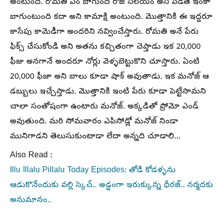
అంటుంది. రోమతి ఏం బాగుంది రోజ్ నిలయం అని పెడితే ఇంకా
బాగుంటుంది కదా అని కామాక్షి అంటుంది. మొత్తానికి ఈ ఇద్దరూ
కాసేపు కామెడీగా అందరిని నవ్వించేస్తారు. రోమతి అనే పేరు
ఫిక్స్ చేసుకోండి అని అతను కచ్చితంగా చెప్తాడు ఇక 20,000
ఫీజు అనగానే అందరూ నోర్లు వెళ్ళబెట్టుకొని చూస్తారు. ఏంటి
20,000 ఫీజా అని బాలు కూడా షాక్ అవుతాడు. ఇక మనోజ్ ఆ
డబ్బులు ఇచ్చేస్తాడు. మొత్తానికి ఇంటి పేరు కూడా పెట్టేసామని
చాలా సంతోషంగా ఉంటారు మనోజ్. అక్కడితో ప్రోమో ఎండ్
అవుతుంది. మరి సోమవారం ఎపిసోడ్లో మనోజ్ నిండా
మునిగాడని తెలుసుకుంటాడా లేదా అన్నది చూడాలి…
Also Read :
Illu Illalu Pillalu Today Episodes: తోడి కోడళ్ళను
ఆడుకొనేందుకు వల్లి స్కెచ్.. అడ్డంగా ఇరుక్కున్న ధీరజ్.. నర్మదకు
అనుమానం..