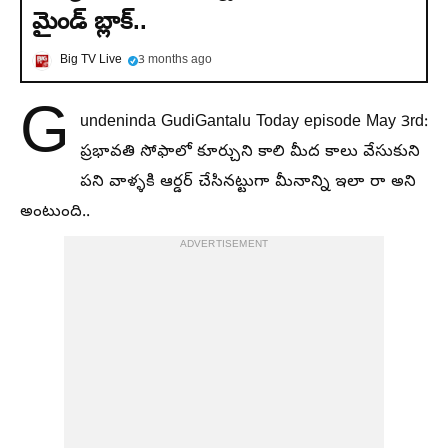
మైండ్ బ్లాక్..
Big TV Live
3 months ago
G
undeninda GudiGantalu Today episode May 3rd:
ప్రభావతి సోఫాలో కూర్చుని కాలి మీద కాలు వేసుకుని
పని వాళ్ళకి ఆర్డర్ చేసినట్టుగా మీనాన్ని ఇలా రా అని
అంటుంది..
ADVERTISEMENT