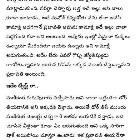
మాట్లాడుతుంది. సరిగ్గా చెప్పావు అత్త ఇదే ఇల్లు అని బాలు
కూడా అంటాడు.. అదే మనోజ్ కన్నబోతు నేను లేనా అనేసి
కామాక్షి అడగగానే ప్రభావతి అవును కామాక్షి ఇదే ఇల్లు చాలా
పెద్దగుంది కదా అని అంటుంది. అవును ఇంట్లో ఏమైనా కుక్కలు
ఉన్నాయా మీరందరూ బయట ఉన్నారు అని కామాక్షి
అడుగుతుంది. అదేం లేదు ఎవరో గొప్ప జ్యోతిష్యుడు
రాబోతున్నాడంట ఆయన కోసమే ఇక్కడ వెయిట్ చేస్తున్నామని
ప్రభావతి అంటుంది.
ఇదేం ట్విస్ట్ రా..
మణికంఠ గురువుగారు వచ్చేసారు అని చాలా ఆత్రుతగా డోర్
తీయడానికి అని అక్కడికి వెళ్తాడు. అయితే డోర్ తీసే ముందు
మణికంఠ నెంబర్లు చెప్పగానే అతను బయటికి వస్తాడు. అది
చూసిన వీళ్లంతా కూడా ఏం జరుగుతుంది అని ఒక్క సారిగా
షాక్ అయిపోయి చూస్తూ ఉంటారు. ఇక ప్రభావతి ఈయనేనా