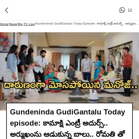
12
Gundeninda GudiGantalu Today Episode: కామాక్షి ఎంట్రీ అదుర్స్.. అర్ముఖంను ఆడుకున్న బాలు.. రోమతి తో మైండ్ బ్లాక్..
Home
/
News
/
Big TV Live
/
Gundeninda GudiGantalu Today
episode: కామాక్షి ఎంట్రీ అదుర్స్..
అర్ముఖంను ఆడుకున్న బాలు.. రోమతి తో