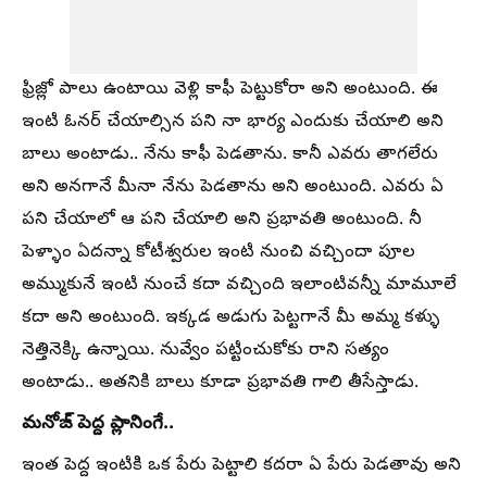
ఫ్రిజ్లో పాలు ఉంటాయి వెళ్లి కాఫీ పెట్టుకోరా అని అంటుంది. ఈ
ఇంటి ఓనర్ చేయాల్సిన పని నా భార్య ఎందుకు చేయాలి అని
బాలు అంటాడు.. నేను కాఫీ పెడతాను. కానీ ఎవరు తాగలేరు
అని అనగానే మీనా నేను పెడతాను అని అంటుంది. ఎవరు ఏ
పని చేయాలో ఆ పని చేయాలి అని ప్రభావతి అంటుంది. నీ
పెళ్ళాం ఏదన్నా కోటీశ్వరుల ఇంటి నుంచి వచ్చిందా పూల
అమ్ముకునే ఇంటి నుంచే కదా వచ్చింది ఇలాంటివన్నీ మామూలే
కదా అని అంటుంది. ఇక్కడ అడుగు పెట్టగానే మీ అమ్మ కళ్ళు
నెత్తినెక్కి ఉన్నాయి. నువ్వేం పట్టించుకోకు రాని సత్యం
అంటాడు.. అతనికి బాలు కూడా ప్రభావతి గాలి తీసేస్తాడు.
మనోజ్ పెద్ద ప్లానింగే..
ఇంత పెద్ద ఇంటికి ఒక పేరు పెట్టాలి కదరా ఏ పేరు పెడతావు అని