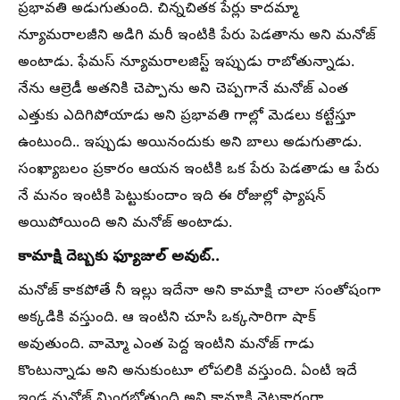
ప్రభావతి అడుగుతుంది. చిన్నచితక పేర్లు కాదమ్మా
న్యూమరాలజీని అడిగి మరీ ఇంటికి పేరు పెడతాను అని మనోజ్
అంటాడు. ఫేమస్ న్యూమరాలజిస్ట్ ఇప్పుడు రాబోతున్నాడు.
నేను ఆల్రెడీ అతనికి చెప్పాను అని చెప్పగానే మనోజ్ ఎంత
ఎత్తుకు ఎదిగిపోయాడు అని ప్రభావతి గాల్లో మెడలు కట్టేస్తూ
ఉంటుంది.. ఇప్పుడు అయినందుకు అని బాలు అడుగుతాడు.
సంఖ్యాబలం ప్రకారం ఆయన ఇంటికి ఒక పేరు పెడతాడు ఆ పేరు
నే మనం ఇంటికి పెట్టుకుందాం ఇది ఈ రోజుల్లో ఫ్యాషన్
అయిపోయింది అని మనోజ్ అంటాడు.
కామాక్షి దెబ్బకు ఫ్యూజుల్ అవుట్..
మనోజ్ కాకపోతే నీ ఇల్లు ఇదేనా అని కామాక్షి చాలా సంతోషంగా
అక్కడికి వస్తుంది. ఆ ఇంటిని చూసి ఒక్కసారిగా షాక్
అవుతుంది. వామ్మో ఎంత పెద్ద ఇంటిని మనోజ్ గాడు
కొంటున్నాడు అని అనుకుంటూ లోపలికి వస్తుంది. ఏంటి ఇదే
ఇండ్ల మనోజ్ మింగబోతుంది అని కామాక్షి వెటకారంగా