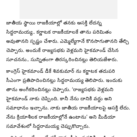
జాతీయ స్థాయి రాజకీయాల్లో తనకు ఆసక్తి లేదన్న
సిద్దరామయ్య.. కర్ణాటక రాజకీయాలకే తాను పరిమితం
అవుతానని స్పష్టం చేశారు. ఎమ్మెల్యేగానే కొనసాగుతానని తేల్చి
చెప్పారు. అందుకే రాజ్యసభకు వెళ్లమని హైకమాండ్ చేసిన
సూచనను.. సున్నితంగా తిరస్కరించినట్లు తెలియజేశారు.
కాంగ్రెస్ హైకమాండ్ డీకే శివకుమార్ ను కర్ణాటక తదుపరి
సీఎంగా ప్రతిపాదించినట్లు సిద్దరామయ్య తెలిపారు. ఇందుకు
తాను అంగీకరించినట్లు చెప్పారు. ‘రాజ్యసభకు వెళ్లమని
హైకమాండ్ నాకు చెప్పింది. కానీ నేను దానికి వద్దు అని
సమాధానం ఇచ్చాను. నాకు జాతీయ రాజకీయాలపై ఆసక్తి లేదు.
నేను క్రియాశీలక రాజకీయాల్లోనే ఉంటాను’ అని మీడియా
సమావేశంలో సిద్దరామయ్య చెప్పుకొచ్చారు.