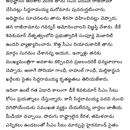
అధిష్టానం ఆదేశాల మేరకే తాను సీఎం పదవికి రాజీనామా
చేసినట్లు సిద్దరామయ్య మరోమారు పునరుద్ఘటించారు.
అధిష్టానం సూచనలను తాను శిరసా వహించినట్లు చెప్పారు.
తన రాజీనామాను గవర్నర్ ఆమోదించాలని విజ్ఞప్తి చేశారు. డీకే
శివకుమార్ నేతృత్వంలోని ప్రభుత్వానికి సంపూర్ణ మెజారిటీ
ఉందని వ్యాఖ్యానించారు. కొత్త సీఎం నియామకానికి తాను
మార్గం సుగమం చేశానన్న ఆయన.. ఇన్నాళ్లు తనకు
ముఖ్యమంత్రిగా అవకాశం కల్పించిన ప్రజలందరికీ ధన్యవాదాలు
చెప్పారు. అలాగే సోనియా గాంధీ, రాహుల్ గాంధీ, మల్లికార్జున
ఖర్గేలకు సైతం సిద్దరామయ్య కృతజ్ఞతలు తెలియజేశారు.
ఇదిలా ఉంటే గత ఏడాది కాలంగా డీకే శివకుమార్ సీఎం సీటు
కోసం ప్రయత్నాలు చేస్తున్నారు. కానీ సిద్దరామయ్య పదవి నుంచి
దిగిపోయేందుకు సముఖత వ్యక్తం చేయలేదన్న వార్తలు జాతీయ
మీడియా వచ్చాయి. పొరుగు రాష్ట్రాలైన కేరళ, తమిళనాడు
ఎన్నికలు ఉండటంతో సీఎం సీటు మార్పుపై హైకమాండ్ సైతం