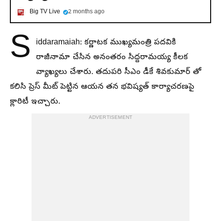
Big TV Live
2 months ago
S
iddaramaiah: కర్ణాటక ముఖ్యమంత్రి పదవికి
రాజీనామా చేసిన అనంతరం సిద్దరామయ్య కీలక
వ్యాఖ్యలు చేశారు. తదుపరి సీఎం డీకే శివకుమార్ తో
కలిసి ప్రెస్ మీట్ పెట్టిన ఆయన తన భవిష్యత్ కార్యాచరణపై
క్లారిటీ ఇచ్చారు.
ADVERTISEMENT