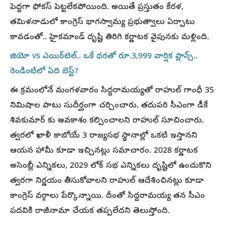
పెద్దగా ఫోకస్ పెట్టలేకపోయింది. అయితే ప్రస్తుతం కేరళ,
తమిళనాడులో కాంగ్రెస్ భాగస్వామ్య ప్రభుత్వాలు ఏర్పాటు
కావడంతో.. హైకమాండ్ దృష్టి తిరిగి కర్ణాటక వైపునకు మళ్లింది.
జియో vs ఎయిర్‌టెల్.. ఒకే ధరతో రూ.3,999 వార్షిక ప్లాన్స్..
రెండింటిలో ఏది బెస్ట్?
ఈ క్రమంలోనే మంగళవారం సిద్దరామయ్యతో రాహుల్ గాంధీ 35
నిమిషాల పాటు సుదీర్ఘంగా చర్చించారు. తదుపరి సీఎంగా డీకే
శివకుమార్ కు అవకాశం కల్పించాలని రాహుల్ సూచించారు.
త్వరలో ఖాళీ కాబోయే 3 రాజ్యసభ స్థానాల్లో ఒకటి ఇస్తానని
ఆయన హామీ కూడా ఇచ్చినట్లు సమాచారం. 2028 కర్ణాటక
అసెంబ్లీ ఎన్నికలు, 2029 లోక్ సభ ఎన్నికలు దృష్టిలో ఉంచుకొని
త్వరగా నిర్ణయం తీసుకోవాలని రాహుల్ ఆదేశించినట్లు కూడా
కాంగ్రెస్ వర్గాలు పేర్కొన్నాయి. దీంతో సిద్దరామయ్య తన సీఎం
పదవికి రాజీనామా చేయక తప్పలేదని తెలుస్తోంది.