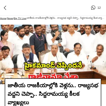
12
జాతీయ రాజకీయాల్లోకి వెళ్లను.. రాజ్యసభ వద్దని చెప్పా.. సిద్దరామయ్య కీలక వ్యాఖ్యలు
Home
/
News
/
Big TV Live
/
జాతీయ రాజకీయాల్లోకి వెళ్లను.. రాజ్యసభ
వద్దని చెప్పా.. సిద్దరామయ్య కీలక
వ్యాఖ్యలు