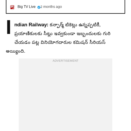
Big TV Live
2 months ago
I
ndian Railway:
కన్ఫార్మ్ టికెట్లు ఉన్నప్పటికీ,
ప్రయాణికులకు సీట్లు ఇవ్వకుండా ఇబ్బందులకు గురి
చేయడం పట్ల వినియోగదారుల కమిషన్ సీరియస్
అయ్యింది.
ADVERTISEMENT