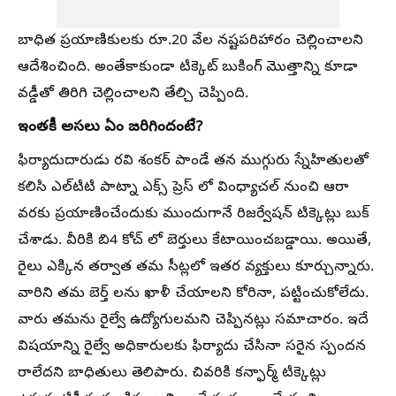
బాధిత ప్రయాణికులకు రూ.20 వేల నష్టపరిహారం చెల్లించాలని
ఆదేశించింది. అంతేకాకుండా టిక్కెట్ బుకింగ్ మొత్తాన్ని కూడా
వడ్డీతో తిరిగి చెల్లించాలని తేల్చి చెప్పింది.
ఇంతకీ అసలు ఏం జరిగిందంటే?
ఫిర్యాదుదారుడు రవి శంకర్ పాండే తన ముగ్గురు స్నేహితులతో
కలిసి ఎల్‌టిటి పాట్నా ఎక్స్‌ ప్రెస్‌ లో వింధ్యాచల్ నుంచి ఆరా
వరకు ప్రయాణించేందుకు ముందుగానే రిజర్వేషన్ టిక్కెట్లు బుక్
చేశాడు. వీరికి బి4 కోచ్‌ లో బెర్తులు కేటాయించబడ్డాయి. అయితే,
రైలు ఎక్కిన తర్వాత తమ సీట్లలో ఇతర వ్యక్తులు కూర్చున్నారు.
వారిని తమ బెర్త్‌ లను ఖాళీ చేయాలని కోరినా, పట్టించుకోలేదు.
వారు తమను రైల్వే ఉద్యోగులమని చెప్పినట్లు సమాచారం. ఇదే
విషయాన్ని రైల్వే అధికారులకు ఫిర్యాదు చేసినా సరైన స్పందన
రాలేదని బాధితులు తెలిపారు. చివరికి కన్ఫార్మ్ టిక్కెట్లు