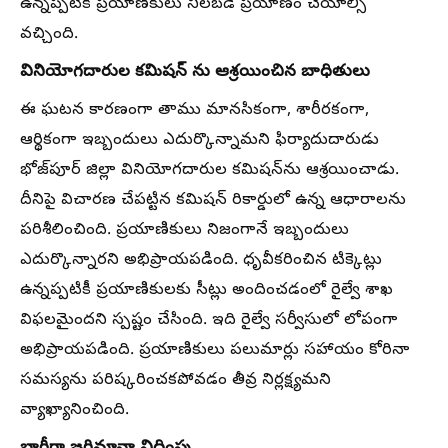
ఉన్నప్పటికీ ప్రయాణికులు నిలబడే ప్రయాణం చేయాల్సి
వచ్చింది.
వినియోగదారుల కమిషన్ ను ఆశ్రయించిన బాధితులు
ఈ ఘటన కారణంగా తాము మానసికంగా, శారీరకంగా,
ఆర్థికంగా ఇబ్బందులు ఎదుర్కొన్నామని ఫిర్యాదుదారుడు
భోజ్‌పూర్ జిల్లా వినియోగదారుల కమిషన్‌ను ఆశ్రయించాడు.
దీనిపై విచారణ చేపట్టిన కమిషన్ రికార్డులో ఉన్న ఆధారాలను
పరిశీలించింది. ప్రయాణికులు నిజంగానే ఇబ్బందులు
ఎదుర్కొన్నారని అభిప్రాయపడింది. ధృవీకరించిన టిక్కెట్లు
ఉన్నప్పటికీ ప్రయాణికులకు సీట్లు అందించడంలో రైల్వే శాఖ
విఫలమైందని స్పష్టం చేసింది. ఇది రైల్వే సర్వీసులో లోపంగా
అభిప్రాయపడింది. ప్రయాణికులు పలుమార్లు సహాయం కోరినా
సమస్యను పరిష్కరించకపోవడం తీవ్ర నిర్లక్ష్యమని
వ్యాఖ్యానించింది.