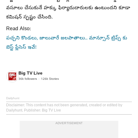
వసూలు చేసుకునే హక్కు ఫిర్యాదుదారులకు ఉంటుందని కూడా
కమిషన్ స్పష్టం చేసింది.
Read Also:
పచ్చని కొండలు, జాలువారే జలపాతాలు.. మాన్సూన్ ట్రిప్స్‌ కు
బెస్ట్ ప్లేసెస్ ఇవే!
Big TV Live
36k
followers
126k
Stories
Dailyhunt
Disclaimer
: This content has not been generated, created or edited by
Dailyhunt. Publisher: Big TV Live
ADVERTISEMENT