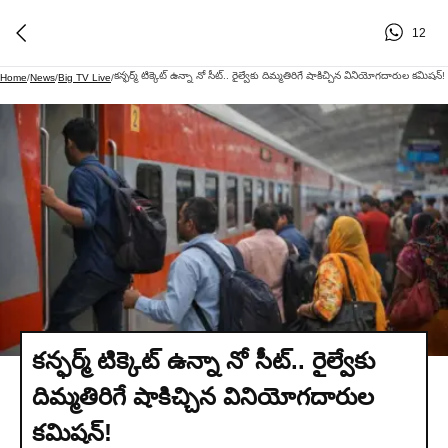
12
కన్ఫర్మ్ టిక్కెట్ ఉన్నా నో సీట్.. రైల్వేకు దిమ్మతిరిగే షాకిచ్చిన వినియోగదారుల కమిషన్!
Home
/
News
/
Big TV Live
/
కన్ఫర్మ్ టిక్కెట్ ఉన్నా నో సీట్.. రైల్వేకు
దిమ్మతిరిగే షాకిచ్చిన వినియోగదారుల
కమిషన్!