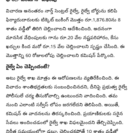
భారీగా జరిమానా విధింపు
విచారణ అనంతరం నార్త్ సెంట్రల్ రైల్వే, రైల్వే బోర్డును కలిపి
ఫిర్యాదుదారులకు టిక్కెట్ బుకింగ్ మొత్తం రూ.1,876.80ను 8
శాతం వడ్డీతో తిరిగి చెల్లించాలని ఆదేశించింది. అదనంగా
మానసిక వేధింపులకు గాను రూ.20 వేల నష్టపరిహారం, కేసు
ఖర్చుల కింద మరో రూ.15 వేల చెల్లించాలని స్పష్టం చేసింది. ఈ
మొత్తాన్ని 60 రోజులలోపు చెల్లించాలని కమిషన్ పేర్కొంది.
రైల్వే ఏం చెప్పిందంటే?
అటు రైల్వే శాఖ మాత్రం ఈ ఆరోపణలను వ్యతిరేకించింది. ఈ
వివాదం శాంతిభద్రతలకు సంబంధించినదని, దీనిపై ప్రభుత్వ రైల్వే
పోలీసులే చర్య తీసుకోవాల్సి ఉంటుందని వాదించింది. తమ
నుంచి ఎలాంటి సర్వీస్ లోపం జరగలేదని తెలిపింది. అయితే,
కమిషన్ ఈ వాదనలను తిరస్కరించింది. ప్రయాణికులకు సరైన
సేవలు అందించడంలో రైల్వే శాఖ విఫలమైందని తేల్చిచెప్పింది.
నిర్ణీత సమయంలోగా డబ్బు చెల్లించకపోతే 10 శాతం వడ్డీతో