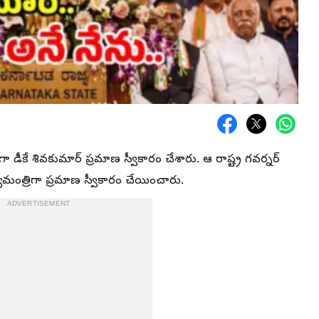
డీకే శివకుమార్ ప్రమాణ స్వీకారం చేశారు. ఆ రాష్ట్ర గవర్నర్
ంత్రిగా ప్రమాణ స్వీకారం చేయించారు.
ADVERTISEMENT