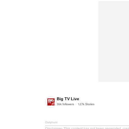
Big TV Live
36k
followers
127k
Stories
Dailyhunt