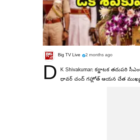
Big TV Live
2 months ago
D
K Shivakumar: కర్ణాటక తదుపరి సీఎంగా 
థావర్ చంద్ గహ్లోత్ ఆయన చేత ముఖ్యమ