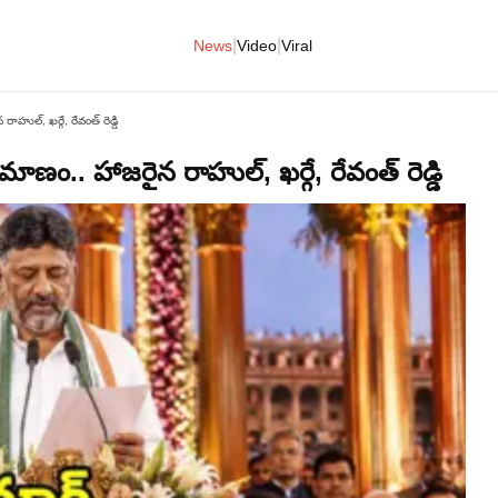
|
|
News
Video
Viral
ాహుల్, ఖర్గే, రేవంత్ రెడ్డి
రమాణం.. హాజరైన రాహుల్, ఖర్గే, రేవంత్ రెడ్డి