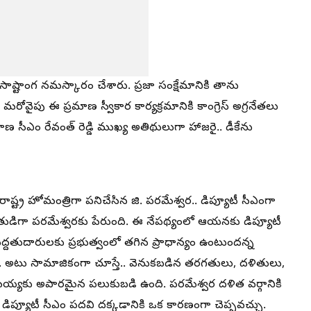
సాష్టాంగ నమస్కారం చేశారు. ప్రజా సంక్షేమానికి తాను
ోవైపు ఈ ప్రమాణ స్వీకార కార్యక్రమానికి కాంగ్రెస్ అగ్రనేతలు
గాణ సీఎం రేవంత్ రెడ్డి ముఖ్య అతిథులుగా హాజరై.. డీకేను
ట్ర హోమంత్రిగా పనిచేసిన జి. పరమేశ్వర.. డిప్యూటీ సీఎంగా
హితుడిగా పరమేశ్వరకు పేరుంది. ఈ నేపథ్యంలో ఆయనకు డిప్యూటీ
ద్దతుదారులకు ప్రభుత్వంలో తగిన ప్రాధాన్యం ఉంటుందన్న
ైంది. అటు సామాజికంగా చూస్తే.. వెనుకబడిన తరగతులు, దళితులు,
మయ్యకు అపారమైన పలుకుబడి ఉంది. పరమేశ్వర దళిత వర్గానికి
ప్యూటీ సీఎం పదవి దక్కడానికి ఒక కారణంగా చెప్పవచ్చు.