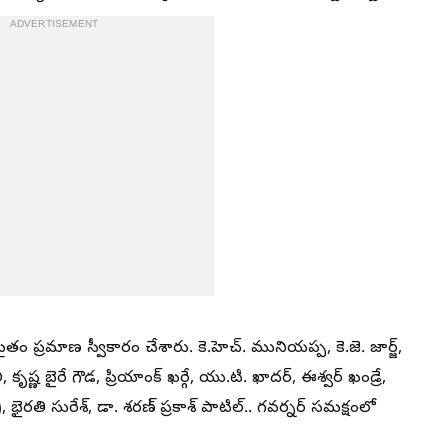
ADVERTISEMENT
ైతం ప్రమాణ స్వీకారం చేశారు. కె.హెచ్. మునియప్ప, కె.జె. జార్జ్,
 కృష్ణ బైరే గౌడ, ప్రియాంక్ ఖర్గే, యు.టి. ఖాదర్, ఈశ్వర్ ఖండ్రే,
రతి సురేశ్, డా. శరణ్ ప్రకాశ్ పాటిల్.. గవర్నర్ సమక్షంలో