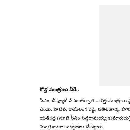
కొత్త మంత్రులు వీరే..
సీఎం, డిప్యూటీ సీఎం తర్వాత .. కొత్త మంత్రులు స
ఎం.బి. పాటిల్, రామలింగ రెడ్డి, సతీశ్ జార్కి హోలి,
యతీంద్ర (మాజీ సీఎం సిద్దరామయ్య కుమారుడు), భై
మంత్రులుగా బాధ్యతలు చేపట్టారు.