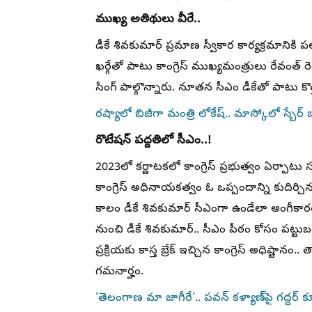
ముఖ్య అతిథులు వీరే..
డీకే శివకుమార్ ప్రమాణ స్వీకార కార్యక్రమానిక
ఖర్గేతో పాటు కాంగ్రెస్ ముఖ్యమంత్రులు రేవంత్ రె
సింగ్ పాల్గొన్నారు. నూతన సీఎం డీకేతో పాటు క
రష్యాలో బిజీగా మంత్రి లోకేష్.. మాస్కోలో స్బేర్‌ బ్
రొటేషన్ పద్దతిలో సీఎం..!
2023లో కర్ణాటకలో కాంగ్రెస్ ప్రభుత్వం ఏర్పాట
కాంగ్రెస్ అధినాయకత్వం ఓ ఒప్పందాన్ని కుదిర్చినట
కాలం డీకే శివకుమార్ సీఎంగా ఉండేలా అంగీకారం
నుంచి డీకే శివకుమార్.. సీఎం పీఠం కోసం పట్ట
ప్రక్రియకు కాస్త బ్రేక్ ఇచ్చిన కాంగ్రెస్ అధిష్ట
గమనార్హం.
'తెలంగాణ మా జాగీరే'.. పవన్ కళ్యాణ్‌పై గద్దర్ క