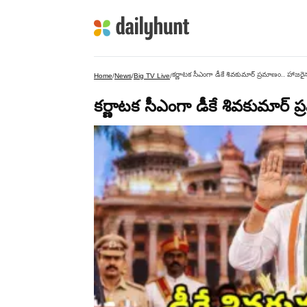
కర్ణాటక సీఎంగా డీకే శివకుమార్‌ ప్రమాణం.. హాజరైన ర
Home
/
News
/
Big TV Live
/
కర్ణాటక సీఎంగా డీకే శివకుమార్‌ ప్