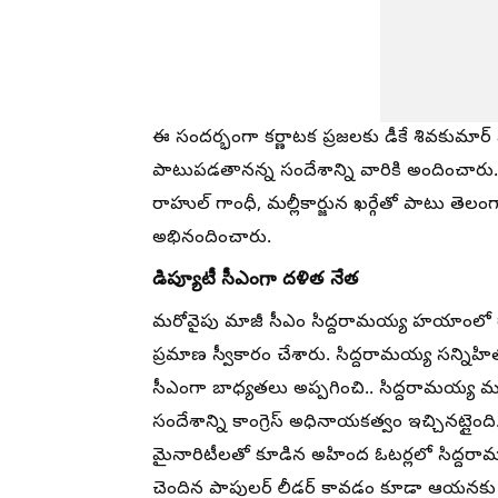
ఈ సందర్భంగా కర్ణాటక ప్రజలకు డీకే శివకుమార్ 
పాటుపడతానన్న సందేశాన్ని వారికి అందించారు. మర
రాహుల్ గాంధీ, మల్లీకార్జున ఖర్గేతో పాటు తెలం
అభినందించారు.
డిప్యూటీ సీఎంగా దళిత నేత
మరోవైపు మాజీ సీఎం సిద్దరామయ్య హయాంలో రాష్
ప్రమాణ స్వీకారం చేశారు. సిద్దరామయ్య సన్ని
సీఎంగా బాధ్యతలు అప్పగించి.. సిద్దరామయ్య మ
సందేశాన్ని కాంగ్రెస్ అధినాయకత్వం ఇచ్చినట్ల
మైనారిటీలతో కూడిన అహింద ఓటర్లలో సిద్దరా
చెందిన పాపులర్ లీడర్ కావడం కూడా ఆయనకు డి