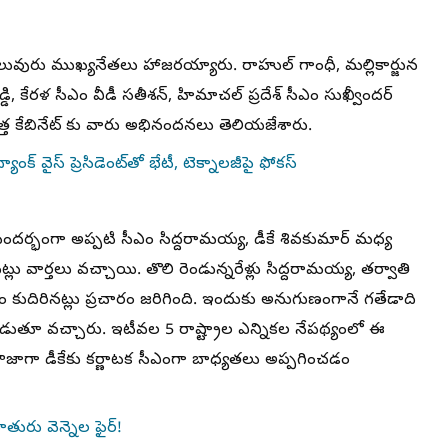
ి పలువురు ముఖ్యనేతలు హాజరయ్యారు. రాహుల్ గాంధీ, మల్లికార్జున
డ్డి, కేరళ సీఎం వీడీ సతీశన్, హిమాచల్ ప్రదేశ్ సీఎం సుఖ్వీందర్
ొత్త కేబినేట్ కు వారు అభినందనలు తెలియజేశారు.
యాంక్ వైస్ ప్రెసిడెంట్‌తో భేటీ, టెక్నాలజీపై ఫోకస్
ు సందర్భంగా అప్పటి సీఎం సిద్దరామయ్య, డీకే శివకుమార్ మధ్య
్లు వార్తలు వచ్చాయి. తొలి రెండున్నరేళ్లు సిద్దరామయ్య, తర్వాతి
 కుదిరినట్లు ప్రచారం జరిగింది. ఇందుకు అనుగుణంగానే గతేడాది
ుబడుతూ వచ్చారు. ఇటీవల 5 రాష్ట్రాల ఎన్నికల నేపథ్యంలో ఈ
ానం.. తాజాగా డీకేకు కర్ణాటక సీఎంగా బాధ్యతలు అప్పగించడం
ూతురు వెన్నెల ఫైర్!