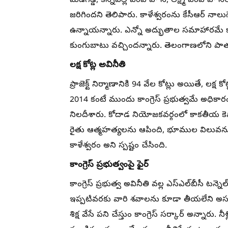
మేడిగడ్డ, కన్నెపల్లి పంప్ హౌస్, లక్ష్మి పంప్ హౌ
జరిగిందని తెలిపారు. కాళేశ్వరంను కేసీఆర్ నాలుగే
ఉన్నాయన్నారు. ఎన్నో అద్భుతాల సమాహారమే కాళేశ్వర
కుంగుబాటు వచ్చిందన్నారు. తెలంగాణలోని పాత ఏడు జ
లక్ష కోట్ల అవినీతి
ప్రాజెక్ట్ నిర్మాణానికి 94 వేల కోట్లు అయితే, 
2014 కంటే ముందు కాంగ్రెస్ ప్రభుత్వమే అధికా
నిలదీశారు. కోదాడ నియోజకవర్గంలో కాకతీయ కెనాల
రైతు ఆత్మహత్యలను ఆపింది, భూముల విలువను పె
కాళేశ్వరం అని స్పష్టం చేసింది.
కాంగ్రెస్ ప్రభుత్వంపై ఫైర్
కాంగ్రెస్ ప్రభుత్వ అవినీతి వల్ల ఎస్‌ఎల్‌బీసీ
ఇప్పటివరకు వారి శవాలను కూడా తీయలేని అసమర్
శిక్ష వేసే పని చేస్తుం కాంగ్రెస్ సర్కార్ అన్నార