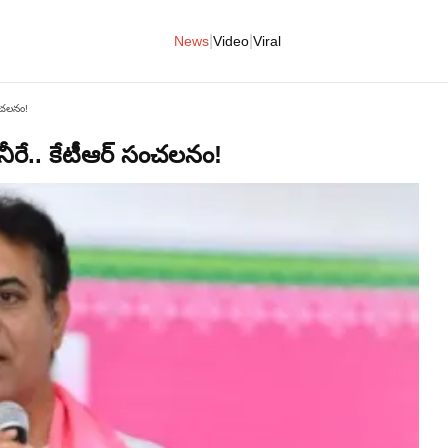
|
|
News
Video
Viral
సంచలనం!
ా నీరే.. కేటీఆర్ సంచలనం!