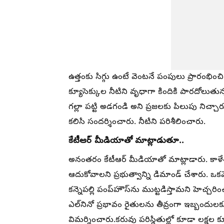
ఉత్తంకు సిగ్గు ఉంటే వెంటనే పంపులు ప్రారంభించ
క్యూసెక్కుల నీటిని వృధాగా కిందికి పారదోలు
గల్లా పట్టి అడగండి అని ప్రజలకు పిలుపు నిచ్చ
కలిసి సందర్శించారు. నీటిని పరిశీలించారు.
కేటీఆర్ మీడియాతో మాట్లాడుతూ..
అనంతరం కేటీఆర్ మీడియాతో మాట్లాడారు. కాళేశ్
ఆదుకోవాలని ప్రభుత్వాన్ని డిమాండ్ చేశారు. ఒ
కన్నెపల్లి పంప్‌హౌస్‌ను ముట్టడిస్తామని హెచ్చరి
ఎల్‌నినో ప్రభావం రైతులను తీవ్రంగా ఇబ్బందులకు గ
విమర్శించారు.కరువు పరిస్థితుల్లో కూడా లక్షల 