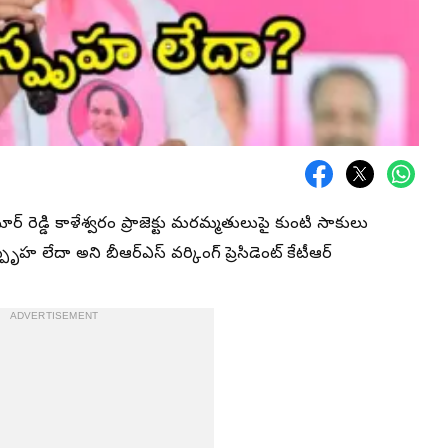
ర్ రెడ్డి కాళేశ్వరం ప్రాజెక్టు మరమ్మతులుపై కుంటి సాకులు
పృహ లేదా అని బీఆర్ఎస్ వర్కింగ్ ప్రెసిడెంట్ కేటీఆర్
ADVERTISEMENT