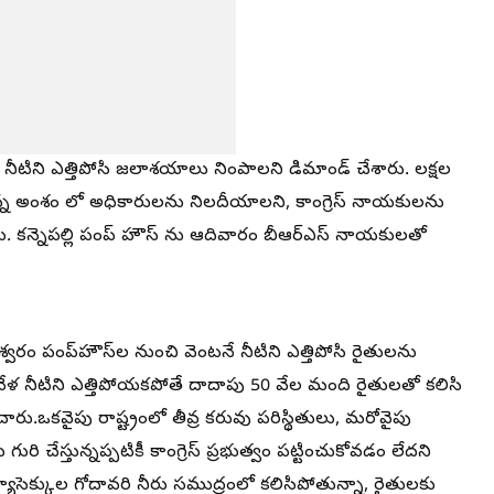
ి నీటిని ఎత్తిపోసి జలాశయాలు నింపాలని డిమాండ్ చేశారు. లక్షల
తున్న అంశం లో అధికారులను నిలదీయాలని, కాంగ్రెస్ నాయకులను
ారు. కన్నెపల్లి పంప్ హౌస్ ను ఆదివారం బీఆర్ఎస్ నాయకులతో
వరం పంప్‌హౌస్‌ల నుంచి వెంటనే నీటిని ఎత్తిపోసి రైతులను
కవేళ నీటిని ఎత్తిపోయకపోతే దాదాపు 50 వేల మంది రైతులతో కలిసి
ంచారు.ఒకవైపు రాష్ట్రంలో తీవ్ర కరువు పరిస్థితులు, మరోవైపు
ురి చేస్తున్నప్పటికీ కాంగ్రెస్ ప్రభుత్వం పట్టించుకోవడం లేదని
క్యూసెక్కుల గోదావరి నీరు సముద్రంలో కలిసిపోతున్నా, రైతులకు