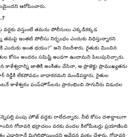
ఫలమైందని ఆరోపించారు.
.?
జెక్టు వద్దకు వస్తుంటే తమను పోలీసులు ఎక్కడికక్కడ
న్న తమపై ఇంతటి పోలీసు నిర్బంధం ఎందుకు విధిస్తున్నారని
్వానికి ఎందుకు అంత భయం?” అని నిలదీశారు. రైతుకు మించిన
రైతుల కోసం అందరం సమిష్టి అండగా ఉందామని పిలుపునిచ్చారు.
అయిన కాళేశ్వరాన్ని జాతికి అంకితం చేసినా, ఆ ప్రాజెక్టు ప్రాముఖ్యతను
ుమార్ రెడ్డికి లేకపోవడం బాధాకరమని మండిపడ్డారు. రైతుల
ంటనే కాళేశ్వరం పంప్‌హౌస్‌లను ప్రారంభించి సాగునీరు విడుదల
్నెపల్లి పంపు హౌజ్ వద్దకు రాలేదన్నారు. నీటి కోసం దశాబ్దాలుగా
ించిన గోదావరి భద్రాచలం వరకు వందల కిలోమీటర్లు ప్రయాణించి
రం ఎడారిగానే మిగిలిపోయిందని ఆవేదన వ్యక్తం చేశారు. గోదావరి