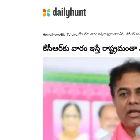
కేసీఆర్‌కు వారం ఇస్తే రాష్ట్రమంతా నీరే.. కేటీఆర్ 
Home
/
News
/
Big TV Live
/
కేసీఆర్‌కు వారం ఇస్తే రాష్ట్రమంత