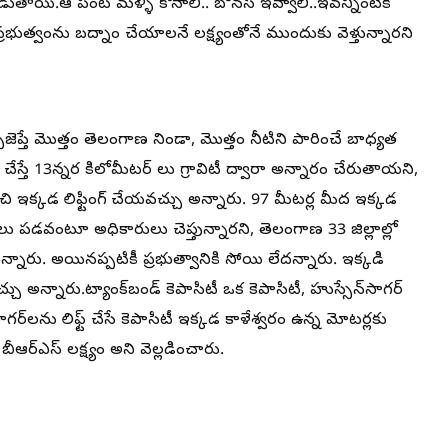
ండుతాయి.ఆ పంట మళ్ళీ కొనాలి.. బోనస్ ఇవ్వాలి..ఇవన్నింటికీ
్రభుత్వంను బద్నాం చేయాలనే లక్ష్యంతోనే ముందుకు వెళ్తున్నారని
ప్పజెప్తే మొత్తం తెలంగాణ నిండా, మొత్తం నీటిని పారించే బాధ్యత
 చేస్తే 13న్నర కిలోమీటర్ లు గ్రావిటీ ద్వారా అన్నారం చేరుతాయని,
ంచి ఇక్కడ లిఫ్టింగ్ చేయవచ్చు అన్నారు. 97 మీటర్ల మీద ఇక్కడ
ాలు పడవంటూ అధికారులు చెప్తున్నారని, తెలంగాణ 33 జిల్లాల్లో
న్నారు. అయినప్పటికీ ప్రభుత్వానికి సోయి లేదన్నారు. ఇక్కడి
 అన్నారు.ట్యాంక్‌బండ్ కెపాసిటీ ఒక కెపాసిటీ, హుస్సేన్‌సాగర్
ాగర్‌లను లిఫ్ట్ చేసే కెపాసిటీ ఇక్కడ కాళేశ్వరం ఉన్న మోటర్లకు
ర్ఎస్ లక్ష్యం అని వెల్లడించారు.