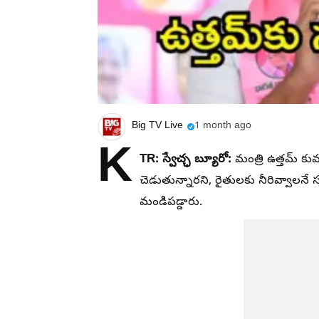
Big TV Live
1 month ago
K
TR: స్వేచ్ఛ బ్యూరో:
మంత్రి ఉత్తమ్ కుమా
చెడుతున్నారని, రైతులకు నీరివ్వాలనే స్
మండిపడ్డారు.