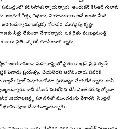
ు సముద్రంలో కలిసిపోతున్నాయన్నారు. అందుకనే కేసీఆర్ గులాబీ
నారు. అందుకే నీళ్లు, నిధులు, నియామకాలు అనే అంశం మీద
ిగిందన్నారు. ఒకవైపు గోదావరి, మరోవైపు కృష్ణా
ాణకు నీళ్లు లేకుండా చేశారన్నారు. ఒక రైతు ముఖ్యమంత్రి
ం అయి ప్రతి ఒక్కరికి చూపించారన్నారు.
్లీలో అంతేకాకుండా మహారాష్ట్రలో సైతం కాంగ్రెస్ ప్రభుత్వమే
్టికి ఏనాడు ప్రయత్నం చేయలేదని ఆరోపించారు.చివరికి
ైతం డ్యామ్ హైట్ విషయంలోనూ ప్రయత్నం చేయలేదన్నారు. కానీ
ట్టారన్నారు. కానీ కేసీఆర్ పరిశోధన చేసి ఎంత కరువులోనైనా
నీర్ల ,జియాలజిస్ట్ల సూచనతో ముందడుగు వేశారని, సెంట్రల్
ో భూమి పూజ చేసుకున్నామన్నారు.