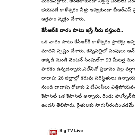
మండిపడ్డారు. అంతేకాకుండా నీళ్లిస్తే పంటలు ప
భయపడే కాళేశ్వరం నీళ్లు ఇవ్వకుండా బీఆర్ఎస్ ప
ఆగ్రహం వ్యక్తం చేశారు.
కేసీఆర్‌కి వారం పాటు ఇస్తే నీరు వస్తుంది..
ఒక వారం పాటు కేసీఆర్‌కి కాళేశ్వరం ప్రాజెక్టు అ
మాదని స్పష్టం చేశారు. కన్నెపల్లిలో పంపులు ఆన్
అక్కడి నుండి వెంటనే సింపుల్‌గా 93 మీటర్ల ను
పారకం ఉన్నదన్నారు.ఎల్‌నినో ప్రభావం వల్ల వర్ష
దాదాపు 26 జిల్లాల్లో కరువు పరిస్థితులు ఉన్నాయ
నుండి దాదాపు రోజుకు 2 టీఎంసీలు ఎత్తిపోయవచ్చు
కెపాసిటీ ఒక కెపాసిటీ అన్నారు. రెండు హుస్సేన్‌స
ఉందని తెలిపారు. రైతులకు సాగునీరందించడమే బీఆ
Big TV Live