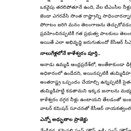
ఒకవైపు తరలిపోతూనే ఉంది, వేల టీఎంసీల నీళ్ల
జెండా ఎగరవేసి సొంత రాష్ట్రాన్ని సాధించారన్
పోరాటం జరిగి మనం తెలంగాణను తెచ్చుకోవడం జర
ప్రవహించినప్పటికీ గత ప్రభుత్వ పాలకులు తెలంగ
అయితే ఎలా అభివృద్ధి జరుగుతుందో కేసీఆర్ సీఎ
నాలుగేళ్లలోనే కాళేశ్వరం పూర్తి..
ఆనాడు ఉమ్మడి ఆంధ్రప్రదేశ్‌లో, అంతేకాకుండా ఢిల
అధికారంలో ఉండేదని, అయినప్పటికీ తుమ్మిడిహట
అంతరాష్ట్ర ఒప్పందం చేయాల్సి ఉన్నప్పటికీ స
తుమ్మిడిహట్టి కడతామని ఇక్కడ జనాలను మభ్యపె
కాళేశ్వరం దగ్గర నీళ్లు ఉంటాయని తేలడంతో ఇంజ
వాటర్ కమిషన్ సూచనతో కేసీఆర్ నాయకత్వంల
ఎన్నో అధ్భుతాల ప్రాజెక్టు