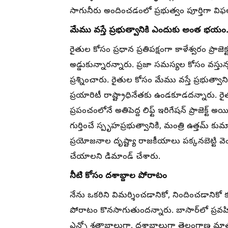
సాగునీరు అందించడంలో ప్రభుత్వం పూర్తిగా వి
మేము వస్తే ప్రభుత్వానికి ఎందుకు అంత భయం.
రైతుల కోసం ప్రధాన ప్రతిపక్షంగా కాళేశ్వరం ప్రా
అడ్డుకున్నారన్నారు. ప్రజా సమస్యల కోసం వస్తు
ప్రశ్నించారు. రైతుల కోసం మేము వస్తే ప్రభుత
ప్రయారిటీ రాష్ట్రాధినేతకు ఉండకూడదన్నారు. 
ప్రపంచంలోనే అతిపెద్ద లిఫ్ట్ ఇరిగేషన్ ప్రాజెక్ట్ 
గుర్తించే స్పృహప్రభుత్వానికి, మంత్రి ఉత్తమ్ క
ప్రయోజనాల దృష్ట్యా రాజకీయాలు పక్కనబెట్టి వె
చేయాలని డిమాండ్ చేశారు.
నీటి కోసం దశాబ్దాల పోరాటం
నేను ఒకరిని విమర్శించడానికో, నిందించడానికో కన
పోరాటం కొనసాగుతుందన్నారు. బాసార్‌లో ప్రవహ
ఎన్నో శతాబ్దాలుగా, దశాబ్దాలుగా తెలంగాణ మాత్