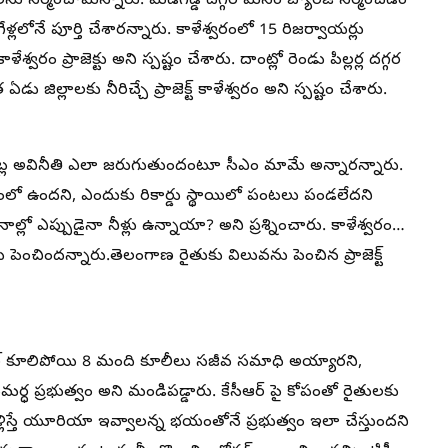
స్‌లను నిర్మించామన్నారు. మేడిగడ్డ దగ్గర మనం బ్యారేజ్ నిర్మించడం
ళ్లలోనే పూర్తి చేశారన్నారు. కాళేశ్వరంలో 15 రిజర్వాయర్లు
ం ప్రాజెక్టు అని స్పష్టం చేశారు. దాంట్లో రెండు పిల్లర్ల దగ్గర
ిల్లాలకు నీరిచ్చే ప్రాజెక్ట్ కాళేశ్వరం అని స్పష్టం చేశారు.
లక్ష కోట్ల అవినీతి ఎలా జరుగుతుందంటూ సీఎం మామే అన్నారన్నారు.
రంలో ఉందని, ఎందుకు రికార్డు స్థాయిలో పంటలు పండలేదని
్లో ఎప్పుడైనా నీళ్లు ఉన్నాయా? అని ప్రశ్నించారు. కాళేశ్వరం…
ంచిందన్నారు.తెలంగాణ రైతుకు విలువను పెంచిన ప్రాజెక్ట్
 టన్నెల్ కూలిపోయి 8 మంది కూలీలు సజీవ సమాధి అయ్యారని,
ధ ప్రభుత్వం అని మండిపడ్డారు. కేసీఆర్ పై కోపంతో రైతులకు
ు. నీళ్లిస్తే యూరియా ఇవ్వాలన్న భయంతోనే ప్రభుత్వం ఇలా చేస్తుందని