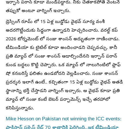
ఇర్ఫాన్ పఠాన్ కూడా మండిపడ్డారు. నీకు చేతకాకపోతే వెంటనే
తప్పుకో అంటూ వార్నింగ్ ఇచ్చారు.
డ్రెస్సింగ్ రూమ్ లో 15 ఏళ్ల బుడ్డోడు వైభవ్ సూర్య వంశీ
అదరగొట్టేందుకు సిద్ధంగా ఉన్నాడని హెచ్చరించారు. వరల్డ్ కప్
2026 టోర్నమెంట్ లో సంజు శాంసన్ అద్భుతంగా రాణించాడు.
టీమిండియా కు టైటిల్ కూడా అందించాడని చెప్పవచ్చు. కానీ
ప్రతి మ్యాచ్ లో సంజు శాంసన్ ఆడాల్సిందేనని ఇర్ఫాన్ పఠాన్
కుండ బద్దలు కొట్టి చెప్పారు. ఒక మ్యాచ్ లో నాలుగింటిలో ప్లాఫ్
షో కనబరిస్తే ఫలితం ఉండబోదని వెల్లడించారు. సంజు శాంసన్
ప్రదర్శన ఇలాగే ఉంటే.. కచ్చితంగా 15 ఏళ్ల బుడ్డోడు వైభవ్ అతడి
స్థానాన్ని భర్తీ చేస్తాడని వార్నింగ్ ఇచ్చారు. ఆ వైభవ్ కూడా ప్రతి
మ్యాచ్ లో సంజు కంటే బెటర్ పర్ఫామెన్స్ ఇచ్చే తరహాలో
కనిపిస్తున్నాడు.
Mike Hesson on Pakistan not winning the ICC events:
పాకిస్తాన్ సక్సెస్ రేట్ 70 శాతానికి పెరిగింది..ఇక టీమిండియా