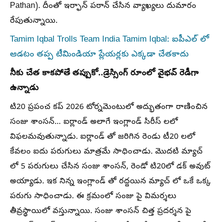
Pathan). దీంతో ఇర్ఫాన్ పఠాన్ చేసిన వ్యాఖ్యలు దుమారం
రేపుతున్నాయి.
Tamim Iqbal Trolls Team India Tamim Iqbal: ఐపీఎల్ లో
ఆడటం తప్ప టీమిండియా ప్లేయర్లకు ఎక్కడా చేతకాదు
నీకు చేత కాకపోతే తప్పుకో..డ్రెస్సింగ్ రూంలో వైభవ్ రెడీగా
ఉన్నాడు
టి20 ప్రపంచ కప్ 2026 టోర్నమెంటులో అద్భుతంగా రాణించిన
సంజు శాంసన్… ఐర్లాండ్ అలాగే ఇంగ్లాండ్ సిరీస్ లలో
విఫలమవుతున్నాడు. ఐర్లాండ్ తో జరిగిన రెండు టీ20 లలో
కేవలం ఐదు పరుగులు మాత్రమే సాధించాడు. మొదటి మ్యాచ్
లో 5 పరుగులు చేసిన సంజు శాంసన్, రెండో టి20లో డక్ అవుట్
అయ్యాడు. ఇక నిన్న ఇంగ్లాండ్ తో రద్దయిన మ్యాచ్ లో ఒకే ఒక్క
పరుగు సాధించాడు. ఈ క్రమంలో సంజు పై విమర్శలు
తీవ్రస్థాయిలో వస్తున్నాయి. సంజు శాంసన్ చిత్త ప్రదర్శన పై