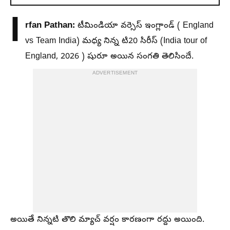
I
rfan Pathan:
టీమిండియా వర్సెస్ ఇంగ్లాండ్ ( England
vs Team India) మధ్య నిన్న టి20 సిరీస్ (India tour of
England, 2026 ) షురూ అయిన సంగతి తెలిసిందే.
ADVERTISEMENT
అయితే నిన్నటి తొలి మ్యాచ్ వర్షం కారణంగా రద్దు అయింది.