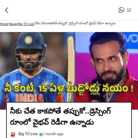
12
నీకు చేత కాకపోతే తప్పుకో..డ్రెస్సింగ్ రూంలో వైభవ్ రెడీగా ఉన్నాడు
Home
/
News
/
Big TV Live
/
నీకు చేత కాకపోతే తప్పుకో..డ్రెస్సింగ్
రూంలో వైభవ్ రెడీగా ఉన్నాడు
Big TV Live
1 month ago