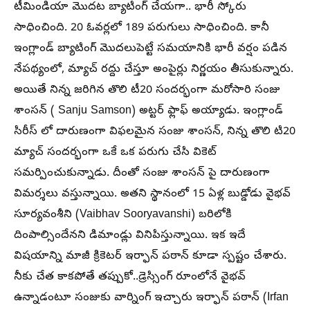
టీమిండియా మొదట బ్యాటింగ్ చేయగా.. భారీ స్కోరు
సాధించింది. 20 ఓవర్లలో 189 పరుగులు సాధించింది. కానీ
ఇంగ్లాండ్ బ్యాటింగ్ మొదలుపెట్టే సమయానికి భారీ వర్షం పడిన
నేపథ్యంలో, మ్యాచ్ రద్దు చేస్తూ అంపైర్లు నిర్ణయం తీసుకున్నారు.
అయితే నిన్న జరిగిన తొలి టీ20 సందర్భంగా మరోసారి సంజు
శాంసన్ ( Sanju Samson) అట్టర్ ఫ్లాఫ్ అయ్యాడు. ఇంగ్లాండ్
సిరీస్ లో దారుణంగా విఫలమైన సంజు శాంసన్, నిన్న తొలి టి20
మ్యాచ్ సందర్భంగా ఒకే ఒక పరుగు చేసి వికెట్
సమర్పించుకున్నాడు. దీంతో సంజు శాంసన్ పై దారుణంగా
విమర్శలు వస్తున్నాయి. అతని స్థానంలో 15 ఏళ్ల బుడ్డోడు వైభవ్
సూర్యవంశీని (Vaibhav Sooryavanshi) బరిలోకి
దింపాల్సిందేనని డిమాండ్లు వినిపిస్తున్నాయి. ఇక ఇదే
విషయాన్ని మాజీ క్రికెటర్ ఇర్ఫాన్ పఠాన్ కూడా స్పష్టం చేశారు.
నీకు చేత కాకపోతే తప్పుకో..డ్రెస్సింగ్ రూంలోనే వైభవ్
ఉన్నాడంటూ సంజుకు వార్నింగ్ ఇచ్చారు ఇర్ఫాన్ పఠాన్ (Irfan