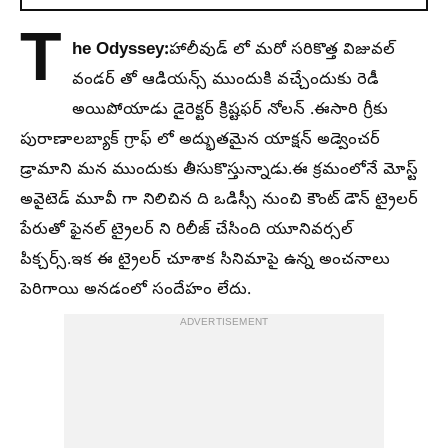
T
he Odyssey:
హాలీవుడ్ లో మరో సరికొత్త విజువల్
వండర్ తో ఆడియన్స్ ముందుకి వచ్చేందుకు రెడీ
అయిపోయాడు డైరెక్టర్ క్రిష్టఫర్ నోలన్ .ఈసారి గ్రీకు
పురాణాలబ్యాక్ గ్రాఫ్ లో అద్భుతమైన యాక్షన్ అడ్వెంచర్
డ్రామాని మన ముందుకు తీసుకొస్తున్నాడు.ఈ క్రమంలోనే మోస్ట్
అవైటెడ్ మూవీ గా నిలిచిన ది ఒడిస్సీ నుంచి కౌంట్ డౌన్ ట్రైలర్
పేరుతో ఫైనల్ ట్రైలర్ ని రిలీజ్ చేసింది యూనివర్సల్
పిక్చర్స్.ఇక ఈ ట్రైలర్ చూశాక సినిమాపై ఉన్న అంచనాలు
పెరిగాయి అనడంలో సందేహం లేదు.
ADVERTISEMENT