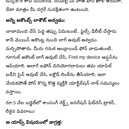
డిస్క్‌లోకి కాపీ చేసుకోండి. దీనివల్ల మీ పాత ఫోన్ ఖాళీ అయినా,
డేటా మాత్రం మీ దగ్గరే సురక్షితంగా ఉంటుంది.
అన్ని అకౌంట్స్ లాకౌట్ అవ్వడం:
చాలామంది చేసే పెద్ద తప్పు ఏమిటంటే.. ఫైల్స్ డిలీట్ చేస్తారు
కానీ మెయిన్ అకౌంట్ల నుంచి లాగ్ అవుట్ అవ్వడం
మర్చిపోతారు. మీరు గనుక ఆండ్రాయిడ్ ఫోన్ వాడుతుంటే..
గూగుల్ అకౌంట్ లాగ్ అవుట్ చేసి, Find my device ఆప్షన్‌ను
ఆపేయాలి. అలాగే ఐఫోన్ వినియోగదారులు తమ యాపిల్
ఐడీని సైన్ అవుట్ చేసి, ఐక్లౌడ్ లింక్‌ను తీసేయాలి. ఇలా
చేయకపోతే ఫోన్ కొన్న కొత్త వ్యక్తికి యాక్టివేషన్ లాక్ సమస్యలు
వస్తాయి.
రూ.5 వేల బడ్జెట్‌లో శాంసంగ్ నెక్ట్స్ జనరేషన్ ఫిట్‌నెస్ ట్రాకర్..
లీకైన వివరాలు!
ఆ యాప్స్ విషయంలో జాగ్రత్త: