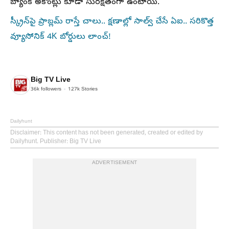
బ్యాంక్ అకౌంట్లు కూడా సురక్షితంగా ఉంటాయి.
స్క్రీన్‌పై ప్రాబ్లమ్ రాస్తే చాలు.. క్షణాల్లో సాల్వ్ చేసే ఏఐ.. సరికొత్త
వ్యూసోనిక్ 4K బోర్డులు లాంచ్!
Big TV Live
36k
followers
127k
Stories
Dailyhunt
Disclaimer
: This content has not been generated, created or edited by
Dailyhunt. Publisher: Big TV Live
ADVERTISEMENT