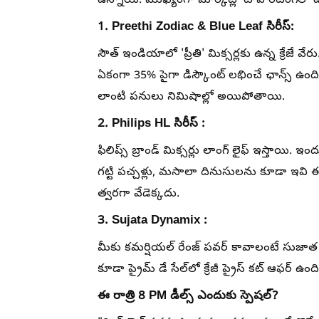
ఉన్నాయి. ముఖ్యంగా మార్కెట్లో టాప్ రేటింగ్‌లో ఉన్
1. Preethi Zodiac & Blue Leaf సిరీస్:
సౌత్ ఇండియాలో 'ప్రీతి' మిక్సర్లకు ఉన్న క్రేజే
ఏకంగా 35% పైగా డిస్కౌంట్ లభించే ఛాన్స్ ఉం
లాంటి పనులు నిమిషాల్లో అయిపోతాయి.
2. Philips HL సిరీస్ :
ఫిలిప్స్ బ్రాండ్ మిక్సర్లు లాంగ్ లైఫ్ ఇస్తాయి.
గట్టి పచ్చళ్లు, మసాలా దినుసులను కూడా ఇవి ఈజీగ
త్వరగా వేడెక్కదు.
3. Sujata Dynamix :
మీకు కమర్షియల్ రేంజ్ పవర్ కావాలంటే సుజాత మి
కూడా ప్రైమ్ డే సేల్‌లో క్రేజీ ప్రైస్ కట్ ఆఫర్ ఉంది
ఈ రాత్రి 8 PM డీల్స్ ఎందుకు స్పెషల్?