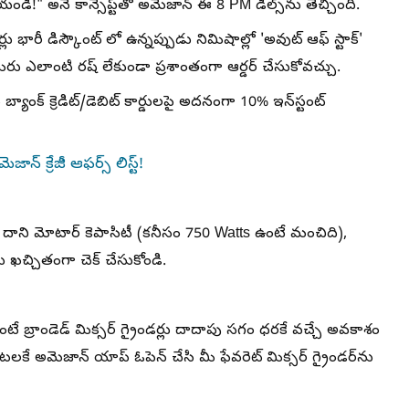
!" అనే కాన్సెప్ట్‌తో అమెజాన్ ఈ 8 PM డీల్స్‌ను తెచ్చింది.
లు భారీ డిస్కౌంట్ లో ఉన్నప్పుడు నిమిషాల్లో 'అవుట్ ఆఫ్ స్టాక్'
రు ఎలాంటి రష్ లేకుండా ప్రశాంతంగా ఆర్డర్ చేసుకోవచ్చు.
్యాంక్ క్రెడిట్/డెబిట్ కార్డులపై అదనంగా 10% ఇన్‌స్టంట్
ాన్ క్రేజీ ఆఫర్స్ లిస్ట్!
. దాని మోటార్ కెపాసిటీ (కనీసం 750 Watts ఉంటే మంచిది),
ు ఖచ్చితంగా చెక్ చేసుకోండి.
ుకుంటే బ్రాండెడ్ మిక్సర్ గ్రైండర్లు దాదాపు సగం ధరకే వచ్చే అవకాశం
గంటలకే అమెజాన్ యాప్ ఓపెన్ చేసి మీ ఫేవరెట్ మిక్సర్ గ్రైండర్‌ను