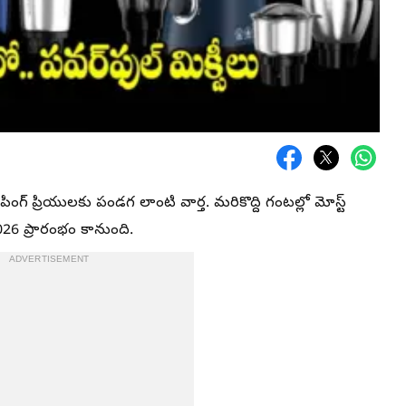
పింగ్ ప్రియులకు పండగ లాంటి వార్త. మరికొద్ది గంటల్లో మోస్ట్
26 ప్రారంభం కానుంది.
ADVERTISEMENT