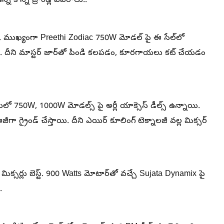
న కొన్ని బ్రాండ్ల వివరాలు..
 వేరు. ముఖ్యంగా Preethi Zodiac 750W మోడల్ పై ఈ సేల్‌లో
ది. దీని మాస్టర్ జార్‌తో పిండి కలపడం, కూరగాయలు కట్ చేయడం
 ఇందులో 750W, 1000W మోడల్స్ పై అర్లీ యాక్సెస్ డీల్స్ ఉన్నాయి.
ా గ్రైండ్ చేస్తాయి. దీని ఎయిర్ కూలింగ్ టెక్నాలజీ వల్ల మిక్సర్
క్సర్లు బెస్ట్. 900 Watts మోటార్‌తో వచ్చే Sujata Dynamix పై
.