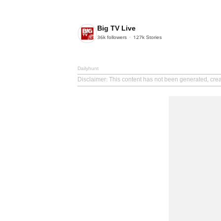
Big TV Live
36k
followers
127k
Stories
Dailyhunt
Disclaimer
: This content has not been generated, crea