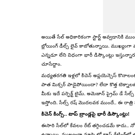
అయితే సేల్ అధికారికంగా స్టార్ట్ అవ్వడానికి ముం
బ్లోయింగ్ డీల్స్ లైవ్ కాబోతున్నాయి. ముఖ్యంగా వం
ఎన్నడూ లేని విధంగా భారీ డిస్కౌంట్లు ఇస్తున్నా
చూసేద్దాం.
మధ్యతరగతి ఇళ్లలో కిచెన్ అప్లయెన్సెస్ కొనాల
పాత మిక్సర్ పాడైపోయిందా? లేదా కొత్త టెక్నా
మీకు ఇదే పర్ఫెక్ట్ టైమ్. అమెజాన్ ప్రైమ్ డే సేల్స్
ఇస్తోంది. సేల్స్ రష్ మొదలవక ముందే.. ఈ రాత్రి 8 
కిచెన్ కింగ్స్.. టాప్ బ్రాండ్లపై భారీ డిస్కౌంట్లు!
ఈసారి సేల్‌లో కేవలం రేట్ తగ్గించడమే కాదు.. నో-కాస