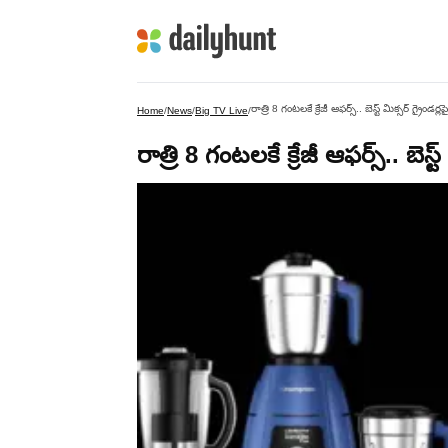
రాత్రి 8 గంటలకే క్రేజీ ఆఫర్స్.. బెస్ట్ మిక్సర్ గ్రైండర్ల
Home
/
News
/
Big TV Live
/
రాత్రి 8 గంటలకే క్రేజీ ఆఫర్స్.. బెస్ట్