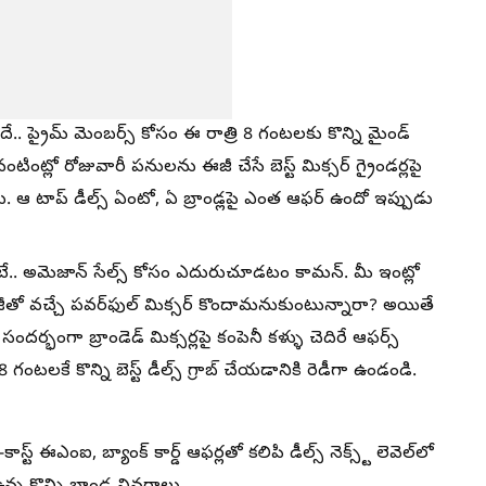
దే.. ప్రైమ్ మెంబర్స్ కోసం ఈ రాత్రి 8 గంటలకు కొన్ని మైండ్
టింట్లో రోజువారీ పనులను ఈజీ చేసే బెస్ట్ మిక్సర్ గ్రైండర్లపై
రు. ఆ టాప్ డీల్స్ ఏంటో, ఏ బ్రాండ్లపై ఎంత ఆఫర్ ఉందో ఇప్పుడు
ంటే.. అమెజాన్ సేల్స్ కోసం ఎదురుచూడటం కామన్. మీ ఇంట్లో
లజీతో వచ్చే పవర్‌ఫుల్ మిక్సర్ కొందామనుకుంటున్నారా? అయితే
 సందర్భంగా బ్రాండెడ్ మిక్సర్లపై కంపెనీ కళ్ళు చెదిరే ఆఫర్స్
గంటలకే కొన్ని బెస్ట్ డీల్స్ గ్రాబ్ చేయడానికి రెడీగా ఉండండి.
్ట్ ఈఎంఐ, బ్యాంక్ కార్డ్ ఆఫర్లతో కలిపి డీల్స్ నెక్స్ట్ లెవెల్‌లో