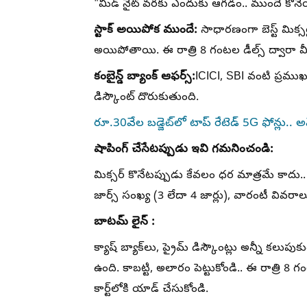
"మిడ్ నైట్ వరకు ఎందుకు ఆగడం.. ముందే కొనేయండి
స్టాక్ అయిపోక ముందే:
సాధారణంగా బెస్ట్ మిక్సర్
అయిపోతాయి. ఈ రాత్రి 8 గంటల డీల్స్ ద్వారా మీ
కంబైన్డ్ బ్యాంక్ ఆఫర్స్:
ICICI, SBI వంటి ప్రముఖ బ
డిస్కౌంట్ దొరుకుతుంది.
రూ.30వేల బడ్జెట్‌లో టాప్ రేటెడ్ 5G ఫోన్లు.. అమెజ
షాపింగ్ చేసేటప్పుడు ఇవి గమనించండి:
మిక్సర్ కొనేటప్పుడు కేవలం ధర మాత్రమే కాదు.
జార్స్ సంఖ్య (3 లేదా 4 జార్లు), వారంటీ వివరాల
బాటమ్ లైన్ :
క్యాష్ బ్యాక్‌లు, ప్రైమ్ డిస్కౌంట్లు అన్నీ కలుప
ఉంది. కాబట్టి, అలారం పెట్టుకోండి.. ఈ రాత్రి 8 
కార్ట్‌లోకి యాడ్ చేసుకోండి.