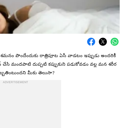
మనం పొందేందుకు రాత్రిపూట ఏసీ వాడటం ఇప్పుడు అందరికీ
 చేసి మందపాటి దుప్పటి కప్పుకుని పడుకోవడం వల్ల మన శరీర
దెబ్బతింటుందని మీకు తెలుసా?
ADVERTISEMENT