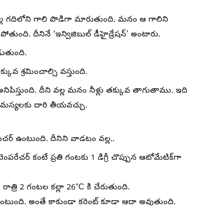
 వల్ల గదిలోని గాలి పొడిగా మారుతుంది. మనం ఆ గాలిని
ుంది. దీనినే ‘ఇన్విజిబుల్ డీహైడ్రేషన్’ అంటారు.
డుతుంది.
ఎక్కువ శ్రమించాల్సి వస్తుంది.
పిస్తుంది. దీని వల్ల మనం నీళ్లు తక్కువ తాగుతాము. ఇది
 సమస్యలకు దారి తీయవచ్చు.
ఫీచర్ ఉంటుంది. దీనిని వాడటం వల్ల..
రేచర్ కంటే ప్రతి గంటకు 1 డిగ్రీ చొప్పున ఆటోమేటిక్‌గా
రాత్రి 2 గంటల కల్లా 26°C కి చేరుతుంది.
ఉంటుంది. అంతే కాకుండా కరెంట్ కూడా ఆదా అవుతుంది.