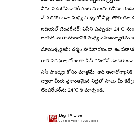
ఏసీ వాడేవారు పాటించాల్సిన జాగ్రత్తలు:
నీరు: పడుకోవడానికి గంట ముందు కనీసం రెండు గ
వేయకపోయినా మధ్య మధ్యలో నీళ్లు తాగుతూ ఉ
ఐడియల్ టెంపరేచర్: ఏసీని ఎప్పుడూ 24°C నుంచ
బయటి వాతావరణానికి మధ్య సమతుల్యతను కా
మాయిశ్చరైజర్: చర్మం పొడిబారకుండా ఉండటాని
గాలి సరఫరా: రోజంతా ఏసీ గదిలోనే ఉండకుండా.. 
ఏసీ సౌకర్యం కోసం మాత్రమే, అది అనారోగ్యానిక
ద్వారా మీరు ప్రశాంతమైన నిద్రతో పాటు మీ కిడ్న
టెంపరేచర్‌ను 24°C కి మార్చండి.
Big TV Live
36k
followers
126k
Stories