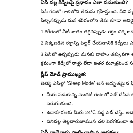
ఏసీ వల్ల కిడ్నీలపై ప్రభావం ఎలా పడుతుంది?
ఏసీ గదిలో గాలిలోని తేమను గ్రహిస్తుంది. దీని
పీల్చినప్పుడు మన శరీరంలోని తేమ కూడా ఆవిరైపోత
1.శరీరంలో నీటి శాతం తగ్గినప్పుడు రక్తం చిక్కబ
2.చిక్కబడిన రక్తాన్ని ఫిల్టర్ చేయడానికి కిడ్నీలు 
3.ఏసీలో ఉన్నప్పుడు మనకు దాహం తక్కువగా అని
క్రమంగా కిడ్నీలో రాళ్లు లేదా ఇతర మూత్రపిండ
స్లీప్ మోడ్ ప్రాముఖ్యత:
లేటెస్ట్ ఏసీల్లో ‘Sleep Mode’ అనే అద్భుతమైన 
మీరు పడుకున్న మొదటి గంటలో సెట్ చేసిన టెంప
పెరుగుతుంది.
ఉదాహరణకు మీరు 24°C వద్ద సెట్ చేస్తే.. అది 
దీనివల్ల తెల్లవారుజామున చలి పెరగకుండా 