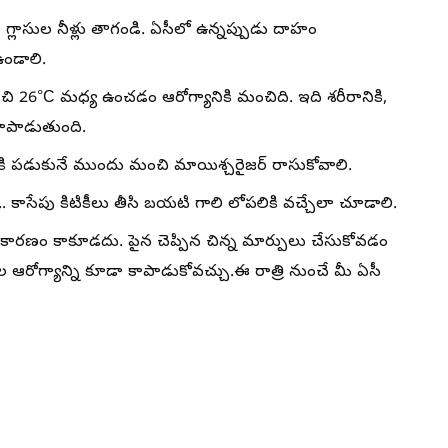
్లాసుల నీళ్లు తాగండి. ఏసీలో ఉన్నప్పుడు దాహం
ండాలి.
ి 26°C మధ్య ఉంచడం ఆరోగ్యానికి మంచిది. ఇది శరీరానికి,
పాడుతుంది.
కి పడుకునే ముందు మంచి మాయిశ్చరైజర్ రాసుకోవాలి.
కాసేపు కిటికీలు తీసి బయటి గాలి లోపలికి వచ్చేలా చూడాలి.
ి కారణం కాకూడదు. పైన చెప్పిన చిన్న మార్పులు చేసుకోవడం
ీల ఆరోగ్యాన్ని కూడా కాపాడుకోవచ్చు.ఈ రాత్రి నుంచే మీ ఏసీ