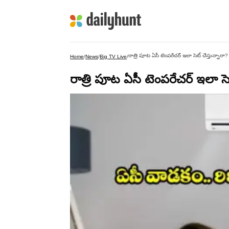
రాత్రి పూట ఏసీ టెంపరేచర్ ఇలా సెట్ చేస్తున్నారా? జ
Home
/
News
/
Big TV Live
/
రాత్రి పూట ఏసీ టెంపరేచర్ ఇలా సెట్