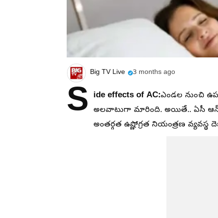
Big TV Live
3 months ago
S
ide effects of AC:
ఎండల నుంచి ఉపశ
అలవాటుగా మారింది. అయితే.. ఏసీ ఆన్
అంతర్గత ఉష్ణోగ్రత నియంత్రణ వ్యవస్థ 