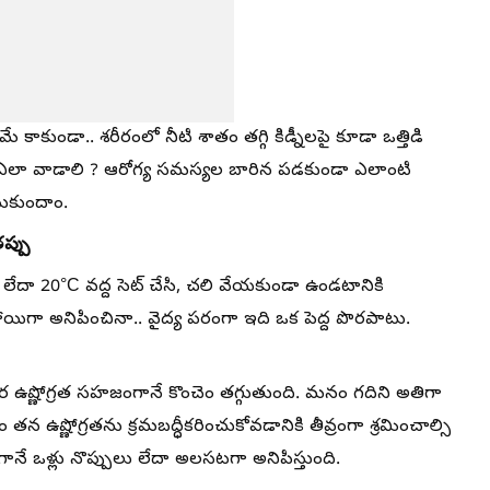
కాకుండా.. శరీరంలో నీటి శాతం తగ్గి కిడ్నీలపై కూడా ఒత్తిడి
లో ఎలా వాడాలి ? ఆరోగ్య సమస్యల బారిన పడకుండా ఎలాంటి
సుకుందాం.
ప్పు
లేదా 20°C వద్ద సెట్ చేసి, చలి వేయకుండా ఉండటానికి
ిగా అనిపించినా.. వైద్య పరంగా ఇది ఒక పెద్ద పొరపాటు.
ఉష్ణోగ్రత సహజంగానే కొంచెం తగ్గుతుంది. మనం గదిని అతిగా
 తన ఉష్ణోగ్రతను క్రమబద్ధీకరించుకోవడానికి తీవ్రంగా శ్రమించాల్సి
వగానే ఒళ్లు నొప్పులు లేదా అలసటగా అనిపిస్తుంది.