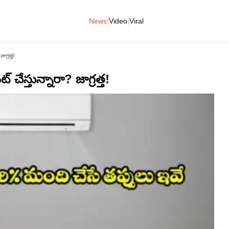
|
|
News
Video
Viral
ాగ్రత్త!
 చేస్తున్నారా? జాగ్రత్త!