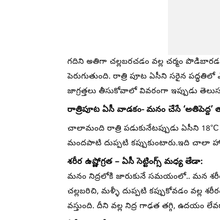
గదిని అతిగా చల్లబరచడం వల్ల చర్మం పొడిబారడమే 
పెరుగుతుంది. రాత్రి పూట ఏసీని సరైన పద్ధతి
జాగ్రత్తలు తీసుకోవాలో వివరంగా ఇప్పుడు తెలు
రాత్రిపూట ఏసీ వాడకం- మనం చేసే ‘అతిపెద్ద’ త
చాలామంది రాత్రి పడుకునేటప్పుడు ఏసీని 18°C 
మందపాటి దుప్పటి కప్పుకుంటారు.ఇది చాలా హాయ
శరీర ఉష్ణోగ్రత – ఏసీ సెట్టింగ్స్ మధ్య తేడా:
మనం నిద్రలోకి జారుకునే సమయంలో.. మన శరీర 
చల్లబరిచి, మళ్ళీ దుప్పటి కప్పుకోవడం వల్ల శరీరం
వస్తుంది. దీని వల్ల నిద్ర గాఢత తగ్గి, ఉదయం లే