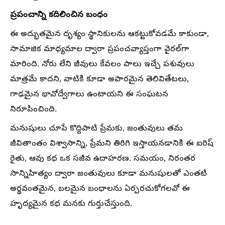
ప్రపంచాన్ని కదిలించిన బంధం
ఈ అద్భుతమైన దృశ్యం స్థానికులను ఆకట్టుకోవడమే కాకుండా,
సామాజిక మాధ్యమాల ద్వారా ప్రపంచవ్యాప్తంగా వైరల్‌గా
మారింది. నోరు లేని జీవులు కేవలం పాలు ఇచ్చే పశువులు
మాత్రమే కాదని, వాటికి కూడా అపారమైన తెలివితేటలు,
గాఢమైన భావోద్వేగాలు ఉంటాయని ఈ సంఘటన
నిరూపించింది.
మనుషులు చూపే కొద్దిపాటి ప్రేమకు, జంతువులు తమ
జీవితాంతం విశ్వాసాన్ని, ప్రేమని తిరిగి ఇస్తాయనడానికి ఈ ఐరిష్
రైతు, ఆవు కథ ఒక సజీవ ఉదాహరణ. సమయం, నిరంతర
సాన్నిహిత్యం ద్వారా జంతువులు కూడా మనుషులతో ఎంతటి
అర్థవంతమైన, బలమైన బంధాలను ఏర్పరచుకోగలవో ఈ
హృద్యమైన కథ మనకు గుర్తుచేస్తుంది.