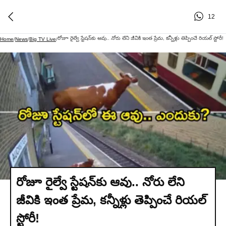
12
రోజూ రైల్వే స్టేషన్‌కు ఆవు.. నోరు లేని జీవికి ఇంత ప్రేమ, కన్నీళ్లు తెప్పించే రియల్ స్టోరీ!
Home
/
News
/
Big TV Live
/
రోజూ రైల్వే స్టేషన్‌కు ఆవు.. నోరు లేని
జీవికి ఇంత ప్రేమ, కన్నీళ్లు తెప్పించే రియల్
స్టోరీ!