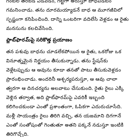
గంటల తరబడి ఏడవడం, గట్టిగా అరుస్తూ బాధపడటం
గమనించాడు. తను దూరమయ్యాడనే బాధ ఆ మూగజీవిలో
స్పష్టంగా కనిపించింది. దాన్ని ఒంటరిగా వదిలేసి వెళ్లడం ఆ రైతు
మనసును కలచివేసింది.
ప్లాట్‌ఫారమ్‌పై సరికొత్త ప్రయాణం
తన పశువు బాధను చూడలేకపోయిన ఆ రైతు, ఒకరోజు ఒక
వినూత్నమైన నిర్ణయం తీసుకున్నాడు. తను స్టేషన్‌కు
వెళ్లేటప్పుడు ఆ ఆవును కూడా తనతో పాటు తీసుకువెళ్లడం
ప్రారంభించాడు. అందరినీ ఆశ్చర్యపరుస్తూ, ఆ ఆవు చాలా
త్వరగా ఆ దినచర్యను అలవాటు చేసుకుంది. రైతు రైలు ఎక్కి
వెళ్లిన తర్వాత, అది ప్లాట్‌ఫారమ్‌పై ఎవరికీ ఇబ్బంది
కలిగించకుండా ఎంతో ప్రశాంతంగా, ఓపికగా ఎదురుచూసేది.
మళ్లీ సాయంత్రం రైలు తిరిగి వచ్చి, తన యజమాని దిగగానే
ఎంతో సంతోషంతో గెంతుతూ అతని పక్కనే నడుస్తూ ఇంటికి
తిరిగొచ్చేది.