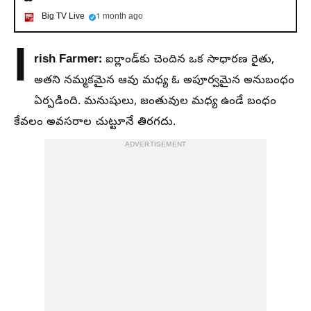
Big TV Live
1 month ago
I
rish Farmer:
ఐర్లాండ్‌కు చెందిన ఒక సాధారణ రైతు,
అతని నమ్మకమైన ఆవు మధ్య ఓ అపూర్వమైన అనుబంధం
ఏర్పడింది. మనుషులు, జంతువుల మధ్య ఉండే బంధం
కేవలం అవసరాల చుట్టూనే తిరగదు.
ADVERTISEMENT