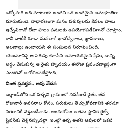
ఒక్కోసారి అది మాటలకు అందని ఒక అందమైన అనుభూతిగా
మారుతుంది. సాధారణంగా మనం పశువులను కేవలం పాలు
ఇచ్చేవిగానో లేదా పొలం పనులకు ఉపయోగపడేవిగానో చూస్తాం.
కానీ వాటికి కూడా మనలాగే భావోద్వేగాలు, జ్ఞాపకాలు,
అలవాట్లు ఉంటాయని ఈ సంఘటన నిరూపించింది.
యజమానిపై ఆ పశువు చూపిన అమాయకమైన ప్రేమ, దాన్ని
అర్థం చేసుకున్న ఆ రైతు హృదయం ఈరోజు ప్రపంచవ్యాప్తంగా
ఎందరినో ఆలోచింపజేస్తోంది.
వింత ప్రవర్తన.. ఆవు వేదన
ఐర్లాండ్‌లోని ఒక పచ్చని గ్రామంలో నివసించే రైతు, తన
రోజువారీ అవసరాల కోసం, సరుకులు తెచ్చుకోవడానికి తరచూ
నగరానికి వెళ్తుండేవాడు. అందుకోసం అతను స్థానిక రైల్వే
స్టేషన్‌కు వెళ్లినప్పుడల్లా, ఇంట్లో ఉన్న అతని ఆవులలో ఒకటి