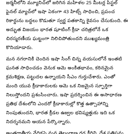
జర్మనీలోని మ్యూనిచ్‌లో జరిగిన మహిళల 25 మీటర్ల పిస్టల్
ఫైనల్‌ మ్యాచ్‌లో ఇషా ఏకంగా 43 హిట్స్ సాధించి, ప్రపంచ
రికార్డును బద్దలు కొడుతూ స్వర్ణ పతకాన్ని కైవసం చేసుకుంది. ఈ
అద్భుత విజయం భారత షూటింగ్ క్రీడా చరిత్రలోనే ఒక
చిరస్మరణీయ ఘట్టంగా నిలిచిపోతుందని ముఖ్యమంత్రి
కొనియాడారు.
మన నగరానికి చెందిన ఇషా సింగ్ చిన్న వయసులోనే ఇంతటి
ఘనత సాధించడం వెనుక ఆమె అంకితభావం, కఠినమైన
క్రమశిక్షణ, పట్టుదల ఉన్నాయని సీఎం గుర్తుచేశారు. ఎంతో
మంది యువ క్రీడాకారులకు ఆమె ఒక నిజమైన స్ఫూర్తిగా
నిలుస్తోందని ప్రశంసించారు. ఇషా ప్రదర్శించిన ఈ అసాధారణ
ప్రతిభ దేశంలోని ఎందరో క్రీడాకారుల్లో కొత్త ఉత్సాహాన్ని
నింపుతుందని, భారత క్రీడల ఉజ్వల భవిష్యత్తుకు ఇది ఒక
నిదర్శనమని ఆయన పేర్కొన్నారు.
అంతర్జాతీయ వేదికపై మన తెలంగాణ గడ్డ కీర్తిని, దేశ ప్రతిష్టను