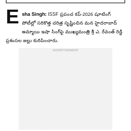
E
sha Singh:
ISSF ప్రపంచ కప్-2026 షూటింగ్
పోటీల్లో సరికొత్త చరిత్ర సృష్టించిన మన హైదరాబాద్
అమ్మాయి ఇషా సింగ్‌పై ముఖ్యమంత్రి శ్రీ ఎ. రేవంత్ రెడ్డి
ప్రశంసల జల్లు కురిపించారు.
ADVERTISEMENT