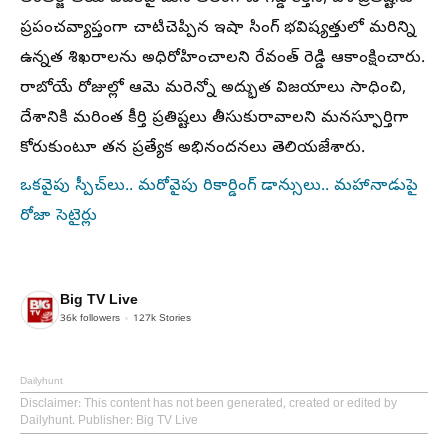
ప్రపంచవ్యాప్తంగా చాటిచెప్పిన ఇషా సింగ్ భవిష్యత్తులో మరిన్ని
ఉన్నత శిఖరాలను అధిరోహించాలని రేవంత్ రెడ్డి ఆకాంక్షించారు.
రాబోయే రోజుల్లో ఆమె మరెన్నో అద్భుత విజయాలు సాధించి,
దేశానికి మరింత కీర్తి ప్రతిష్టలు తీసుకురావాలని మనస్ఫూర్తిగా
కోరుకుంటూ తన ప్రత్యేక అభినందనలు తెలియజేశారు.
ఒకవైపు స్పీచ్‌లు.. మరోవైపు రికార్డింగ్ డాన్సులు.. మహానాడుపై
రోజా సెటైర్లు
Big TV Live
36k
followers
127k
Stories
Dailyhunt
Disclaimer
: This content has not been generated, created or edited by
Dailyhunt. Publisher: Big TV Live