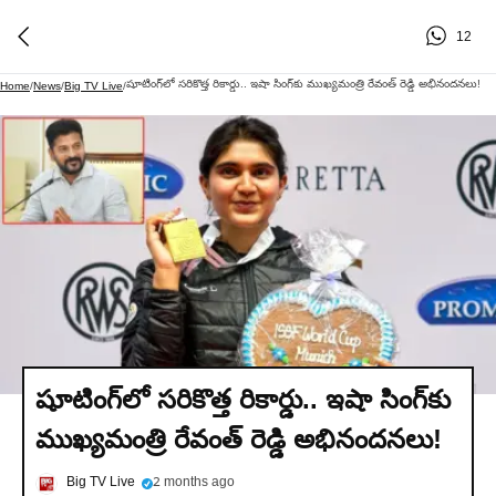
12
షూటింగ్‌లో సరికొత్త రికార్డు.. ఇషా సింగ్‌కు ముఖ్యమంత్రి రేవంత్ రెడ్డి అభినందనలు!
Home
/
News
/
Big TV Live
/
షూటింగ్‌లో సరికొత్త రికార్డు.. ఇషా సింగ్‌కు
ముఖ్యమంత్రి రేవంత్ రెడ్డి అభినందనలు!
Big TV Live
2 months ago