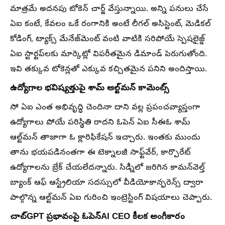
మాత్రమే అదనపు టోకెన్ చార్జ్ వేస్తున్నాయి. అన్ని పనులు చేసే
ఏఐ కంటే, కేవలం ఒకే రంగానికి అంటే లీగల్ అసిస్టెంట్, మెడికల్
కోడింగ్, ట్యాక్స్ మేనేజ్‌మెంట్ వంటి వాటికి సరిపోయే స్పెషలైజ్డ్
ఏఐ స్టార్టప్‌లకు మార్కెట్లో విపరీతమైన డిమాండ్ పెరుగుతోంది.
ఇవి తక్కువ టోకెన్లతో ఎక్కువ కచ్చితమైన పనిని అందిస్తాయి.
ఉద్యోగాల భవిష్యత్తుపై శామ్ ఆల్ట్‌మన్ కామెంట్స్
సో ఏఐ ఎంత అభివృద్ధి చెందినా దాని వల్ల ప్రపంచవ్యాప్తంగా
ఉద్యోగాలు పోయే పరిస్థితి రాదని ఓపెన్‌ ఏఐ సీఈఓ శామ్‌
ఆల్ట్‌మన్‌ తాజాగా ఓ క్లారిఫికేషన్ ఇచ్చారు. ఇంతకు ముందు
తాను భయపడినంతగా ఈ టెక్నాలజీ సాఫ్ట్‌వేర్‌, కార్పొరేట్‌
ఉద్యోగాలను బ్రేక్ చేయలేదన్నారు. సిడ్నీలో జరిగిన కామన్‌వెల్త్‌
బ్యాంక్‌ ఆఫ్‌ ఆస్ట్రేలియా సదస్సులో వీడియోకాన్ఫరెన్స్ ద్వారా
పాల్గొన్న ఆల్ట్‌మన్ ఏఐ గురించి ఇంట్రెస్టింగ్ విషయాలు చెప్పారు.
చాట్GPT ప్రభావంపై ఓపెన్AI CEO కీలక అంగీకారం