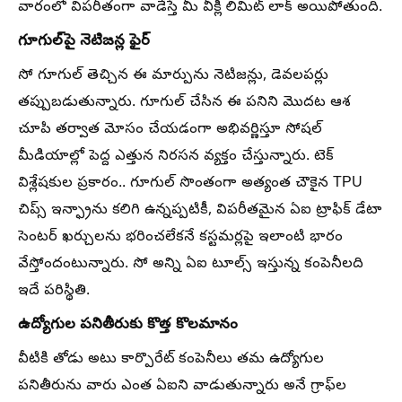
వారంలో విపరీతంగా వాడేస్తే మీ వీక్లీ లిమిట్ లాక్ అయిపోతుంది.
గూగుల్‌పై నెటిజన్ల ఫైర్
సో గూగుల్ తెచ్చిన ఈ మార్పును నెటిజన్లు, డెవలపర్లు
తప్పుబడుతున్నారు. గూగుల్ చేసిన ఈ పనిని మొదట ఆశ
చూపి తర్వాత మోసం చేయడంగా అభివర్ణిస్తూ సోషల్
మీడియాల్లో పెద్ద ఎత్తున నిరసన వ్యక్తం చేస్తున్నారు. టెక్
విశ్లేషకుల ప్రకారం.. గూగుల్ సొంతంగా అత్యంత చౌకైన TPU
చిప్స్ ఇన్ఫ్రాను కలిగి ఉన్నప్పటికీ, విపరీతమైన ఏఐ ట్రాఫిక్ డేటా
సెంటర్ ఖర్చులను భరించలేకనే కస్టమర్లపై ఇలాంటి భారం
వేస్తోందంటున్నారు. సో అన్ని ఏఐ టూల్స్ ఇస్తున్న కంపెనీలది
ఇదే పరిస్థితి.
ఉద్యోగుల పనితీరుకు కొత్త కొలమానం
వీటికి తోడు అటు కార్పొరేట్ కంపెనీలు తమ ఉద్యోగుల
పనితీరును వారు ఎంత ఏఐని వాడుతున్నారు అనే గ్రాఫ్‌ల