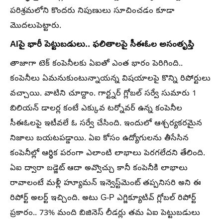
పరిశ్రమలోని కొందరు నిపుణులు సూచించడం కూడా
మొదలుపెట్టారు.
AIపై భారీ పెట్టుబడులు.. ఫలితాలపై సీఈఓల అసంతృప్తి
తాజాగా టెక్ కంపెనీలకు ఏఐతో ఎంత భారం పెరిగింది..
కంపెనీలు ఏమనుకుంటున్నాయన్న విషయాలపై కొన్ని రిపోర్టులు
వచ్చాయి. వాటిని చూద్దాం. గార్ట్నర్ గ్లోబల్ సర్వే సుమారు 1
బిలియన్ డాలర్ల కంటే ఎక్కువ టర్నోవర్ ఉన్న కంపెనీల
సీఈఓలపై ఇటీవలే ఓ సర్వే చేసింది. ఇందులో ఆశ్చర్యకరమైన
నిజాలు బయటపడ్డాయి. ఏఐ కోసం ఉద్యోగులను తీసేసిన
కంపెనీల్లో ఆర్థిక పరంగా ఎలాంటి లాభాలు పెరగలేదని తేలింది.
ఏఐ ద్వారా బడ్జెట్ ఆదా అవ్వొచ్చు కానీ కంపెనీకి లాభాలు
రావాలంటే మళ్లీ హ్యూమన్ ఇన్వెస్ట్‌మెంట్ తప్పనిసరి అని ఈ
రిపోర్ట్ అలర్ట్ ఇచ్చింది. అటు G-P ఎగ్జిక్యూటివ్ గ్లోబల్ రిపోర్ట్
ప్రకారం.. 73% మంది బిజినెస్ లీడర్లు తమ ఏఐ పెట్టుబడులు