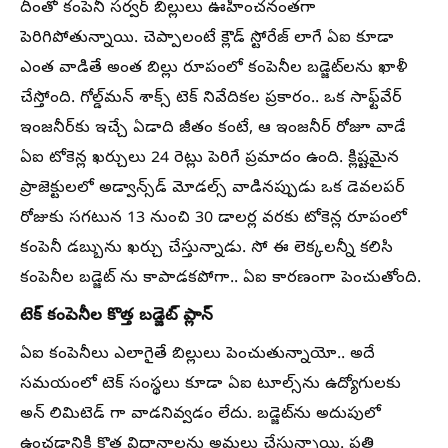
దీంతో కంపెనీ సర్వర్ బిల్లులు ఊహించనంతగా
పెరిగిపోతున్నాయి. చెప్పాలంటే క్లౌడ్ స్టోరేజ్ లాగే ఏఐ కూడా
ఎంత వాడితే అంత బిల్లు రూపంలో కంపెనీల బడ్జెట్‌లను ఖాళీ
చేస్తోంది. గోల్డ్‌మన్ శాక్స్ టెక్ నివేదికల ప్రకారం.. ఒక సాఫ్ట్‌వేర్
ఇంజనీర్‌కు ఇచ్చే ఏడాది జీతం కంటే, ఆ ఇంజనీర్ రోజూ వాడే
ఏఐ టోకెన్ల ఖర్చులు 24 రెట్లు పెరిగే ప్రమాదం ఉంది. క్లిష్టమైన
ప్రాజెక్టులలో అడ్వాన్స్‌డ్ మోడల్స్ వాడినప్పుడు ఒక డెవలపర్
రోజుకు సగటున 13 నుంచి 30 డాలర్ల వరకు టోకెన్ల రూపంలో
కంపెనీ డబ్బును ఖర్చు చేస్తున్నాడు. సో ఈ లెక్కలన్నీ కలిసి
కంపెనీల బడ్జెట్ ను కాపాడకపోగా.. ఏఐ కారణంగా పెంచుతోంది.
టెక్ కంపెనీల కొత్త బడ్జెట్ ప్లాన్
ఏఐ కంపెనీలు ఎలాగైతే బిల్లులు పెంచుతున్నాయో.. అదే
సమయంలో టెక్ సంస్థలు కూడా ఏఐ టూల్స్‌ను ఉద్యోగులకు
అన్ లిమిటెడ్ గా వాడనివ్వడం లేదు. బడ్జెట్‌ను అదుపులో
ఉంచడానికి కొత్త విధానాలను అమలు చేస్తున్నాయి. ప్రతి