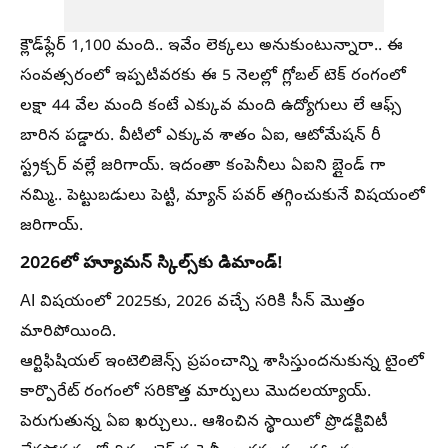
క్లౌడ్‌ఫ్లేర్ 1,100 మంది.. ఇవేం లెక్కలు అనుకుంటున్నారా.. ఈ
సంవత్సరంలో ఇప్పటివరకు ఈ 5 నెలల్లో గ్లోబల్ టెక్ రంగంలో
లక్షా 44 వేల మంది కంటే ఎక్కువ మంది ఉద్యోగులు లే ఆఫ్స్
బారిన పడ్డారు. వీటిలో ఎక్కువ శాతం ఏఐ, ఆటోమేషన్ రీ
స్ట్రక్చర్ వల్లే జరిగాయ్. ఇదంతా కంపెనీలు ఏఐని బ్లైండ్ గా
నమ్మి.. పెట్టుబడులు పెట్టి, మ్యాన్ పవర్ తగ్గించుకునే విషయంలో
జరిగాయ్.
2026లో హ్యూమన్ స్కిల్స్‌కు డిమాండ్!
AI విషయంలో 2025కు, 2026 వచ్చే సరికి సీన్ మొత్తం
మారిపోయింది.
ఆర్టిఫిషియల్ ఇంటెలిజెన్స్ ప్రపంచాన్ని శాసిస్తుందనుకున్న టైంలో
కార్పొరేట్ రంగంలో సరికొత్త మార్పులు మొదలయ్యాయ్.
పెరుగుతున్న ఏఐ ఖర్చులు.. ఆశించిన స్థాయిలో ప్రొడక్టివిటీ