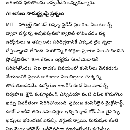
ఆశించిన ఫలితాలను ఇవ్వలేదని ఒప్పుకున్నారు.
AI అసలు సామర్థ్యంపై ప్రశ్నలు
MIT – హార్వర్డ్ బిజినెస్ రివ్యూ స్టడీస్ ప్రకారం.. ఏఐ టూల్స్
ద్వారా వస్తున్న అవుట్‌పుట్‌లో క్వాలిటీ లోపించడం వల్ల
ఉద్యోగులు ఆ తప్పులను సరిదిద్దడానికే ఎక్కువ టైం వృధా
చేస్తున్నారని తేలింది. మరికొన్ని రిపోర్టుల ప్రకారం ఏఐ సాధించిన
ప్రొడక్టివిటీలో 40% కేవలం ఎర్రర్లను సరిచేయడానికే
సరిపోతోందట. ఏఐ వాడకం విషయంలో కంపెనీలు వెనకడుగు
వేయడానికి ప్రధాన కారణాలు ఏఐ బిల్లులు చుక్కల్ని
తాకుతుండడమే. ఉద్యోగుల శాలరీస్ కంటే ఏఐ మోడల్స్
నిర్వహణ, క్లౌడ్ కంప్యూటింగ్, ఎన్విడియా వంటి చిప్‌ల కొనుగోలు
ఖర్చు విపరీతంగా పెరిగిపోయింది. ప్రముఖ కంపెనీలైన మైక్రోసాఫ్ట్,
ఉబెర్ వంటివి తమ డెవలపర్లకు ఇచ్చిన క్లాడ్ కోడ్ ఏఐ లైసెన్సు
ఖర్చులు భరించలేక వెనక్కు తగ్గుతున్నాయి. మనుషుల కంటే
ఏఐ మెయింటెనెన్స్ ఖరీదైనదిగా మారుతోందని కంపెనీలు