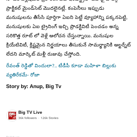
ప్రాక్టికల్ మైండ్‌సెట్ మొదలైనట్లే. కంపెనీలు ఇప్పుడు
మనుషులను తీసేసి పూర్తిగా ఏఐని పెట్టే వ్యూహాన్ని పక్కనపెట్టి,
మనుషులకు ఏఐ ట్రైనింగ్ ఇచ్చి ప్రొడక్టివిటీ పెంచడం అన్న
సరికొత్త రూట్ లో వెళ్లే ఆలోచన చేస్తున్నాయి. మనుషుల
క్రియేటివిటీ, క్లిష్టమైన నిర్ణయాలు తీసుకునే సామర్థ్యానికి ఆల్టర్నేట్
లేదని మార్కెట్ మళ్లీ రుజువు చేస్తోంది.
రేవంత్ రెడ్డితో విందులా?.. టీడీపీ కూడా మహిళా బిల్లుకు
వ్యతిరేకమే- రోజా
Story by: Anup, Big Tv
Big TV Live
36k
followers
126k
Stories