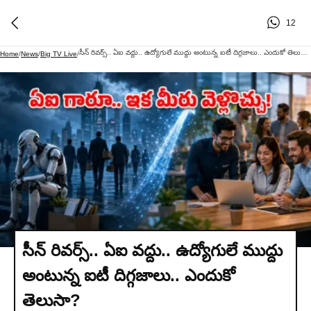
12
సీన్ రివర్స్.. ఏఐ వద్దు.. ఉద్యోగులే ముద్దు అంటున్న ఐటీ దిగ్గజాలు.. ఎందుకో తెలుసా?
Home
/
News
/
Big TV Live
/
సీన్ రివర్స్.. ఏఐ వద్దు.. ఉద్యోగులే ముద్దు
అంటున్న ఐటీ దిగ్గజాలు.. ఎందుకో
తెలుసా?