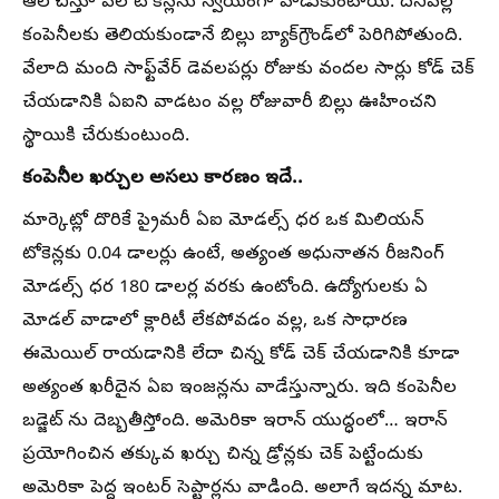
ఆలోచిస్తూ వేల టోకెన్లను స్వయంగా వాడుకుంటాయి. దీనివల్ల
కంపెనీలకు తెలియకుండానే బిల్లు బ్యాక్‌గ్రౌండ్‌లో పెరిగిపోతుంది.
వేలాది మంది సాఫ్ట్‌వేర్ డెవలపర్లు రోజుకు వందల సార్లు కోడ్ చెక్
చేయడానికి ఏఐని వాడటం వల్ల రోజువారీ బిల్లు ఊహించని
స్థాయికి చేరుకుంటుంది.
కంపెనీల ఖర్చుల అసలు కారణం ఇదే..
మార్కెట్లో దొరికే ప్రైమరీ ఏఐ మోడల్స్ ధర ఒక మిలియన్
టోకెన్లకు 0.04 డాలర్లు ఉంటే, అత్యంత అధునాతన రీజనింగ్
మోడల్స్ ధర 180 డాలర్ల వరకు ఉంటోంది. ఉద్యోగులకు ఏ
మోడల్ వాడాలో క్లారిటీ లేకపోవడం వల్ల, ఒక సాధారణ
ఈమెయిల్ రాయడానికి లేదా చిన్న కోడ్ చెక్ చేయడానికి కూడా
అత్యంత ఖరీదైన ఏఐ ఇంజన్లను వాడేస్తున్నారు. ఇది కంపెనీల
బడ్జెట్ ను దెబ్బతీస్తోంది. అమెరికా ఇరాన్ యుద్ధంలో… ఇరాన్
ప్రయోగించిన తక్కువ ఖర్చు చిన్న డ్రోన్లకు చెక్ పెట్టేందుకు
అమెరికా పెద్ద ఇంటర్ సెప్టార్లను వాడింది. అలాగే ఇదన్న మాట.