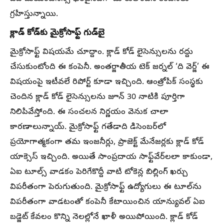
గ్రహిస్తున్నాయి.
క్లాడ్ కోడ్‌కు మైక్రోసాఫ్ట్ గుడ్‌బై
మైక్రోసాఫ్ట్ విషయమే చూద్దాం. క్లాడ్ కోడ్ లైసెన్సులను రద్దు
చేసుకుంటోంది ఈ కంపెనీ. అంతర్జాతీయ టెక్ జర్నల్ ‘ది వెర్జ్’ ఈ
విషయంపై ఇటీవలే రిపోర్ట్ కూడా ఇచ్చింది. ఆంత్రోపిక్ సంస్థకు
చెందిన క్లాడ్ కోడ్ లైసెన్సులను జూన్ 30 నాటికి పూర్తిగా
నిలిపివేస్తోంది. ఈ సంచలన నిర్ణయం వెనుక చాలా
కారణాలున్నాయ్. మైక్రోసాఫ్ట్ గతేడాది డిసెంబర్‌లో
ప్రయోగాత్మకంగా తమ ఇంజనీర్లు, ప్రాజెక్ట్ మేనేజర్లకు క్లాడ్ కోడ్
యాక్సెస్ ఇచ్చింది. అయితే సాంప్రదాయ సాఫ్ట్‌వేర్‌లలా కాకుండా,
ఏఐ టూల్స్ వాడకం పెరిగేకొద్దీ వాటి టోకెన్ల బిల్లింగ్ ఖర్చు
విపరీతంగా పెరుగుతుంది. మైక్రోసాఫ్ట్ ఉద్యోగులు ఈ టూల్‌ను
విపరీతంగా వాడటంతో కంపెనీ కేటాయించిన యాన్యువల్ ఏఐ
బడ్జెట్ కేవలం కొన్ని నెలల్లోనే ఖాళీ అయిపోయింది. క్లాడ్ కోడ్