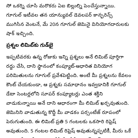
సో ఒకర్ని చూసి మరొకరు ఏఐ బిల్లుల్ని పెంచేస్తున్నాయి.
గూగుల్ ఇటీవల తన యాన్యువల్ డెవలపర్ కాన్ఫరెన్స్
ముగిసిన వెంటనే, మే 20న గూగుల్ జెమినై వినియోగదారులకు
షాక్ ఇచ్చింది.
ప్రశ్నల లిమిట్‌కు గుడ్‌బై
ఇప్పటివరకు ఉన్న రోజుకు ఇన్ని ప్రశ్నలు అనే లిమిట్ పూర్తిగా
రద్దు చేసి, దాని స్థానంలో కంప్యూట్-ఆధారిత వినియోగ
పరిమితులను గూగుల్ ప్రవేశపెట్టింది. అంటే మీ ప్రశ్నలను కేవలం
కౌంట్ చేయకుండా, ఆ ప్రశ్నకు సమాధానం ఇవ్వడానికి గూగుల్
డేటా సెంటర్లలోని సూపర్‌ కంప్యూటర్లు ఎంత శక్తిని
వాడుకున్నాయి అనే దాని ఆధారంగా మీ లిమిట్ ఖర్చవుతుంది.
జెమినిని వాడుతున్న కొద్దీ మీ వాడకం పర్సంటేజ్ రూపంలో
పెరుగుతుంది. ఈ లిమిట్ ప్రతి 5 గంటలకు ఒకసారి రిఫ్రెష్
అవుతుంది. 5 గంటల లిమిట్ రిఫ్రెష్ అవుతున్నప్పటికీ, మీరు ఒకే