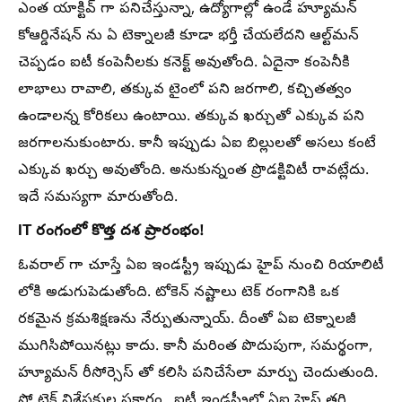
ఎంత యాక్టివ్ గా పనిచేస్తున్నా, ఉద్యోగాల్లో ఉండే హ్యూమన్
కోఆర్డినేషన్ ను ఏ టెక్నాలజీ కూడా భర్తీ చేయలేదని ఆల్ట్‌మన్‌
చెప్పడం ఐటీ కంపెనీలకు కనెక్ట్ అవుతోంది. ఏదైనా కంపెనీకి
లాభాలు రావాలి, తక్కువ టైంలో పని జరగాలి, కచ్చితత్వం
ఉండాలన్న కోరికలు ఉంటాయి. తక్కువ ఖర్చుతో ఎక్కువ పని
జరగాలనుకుంటారు. కానీ ఇప్పుడు ఏఐ బిల్లులతో అసలు కంటే
ఎక్కువ ఖర్చు అవుతోంది. అనుకున్నంత ప్రొడక్టివిటీ రావట్లేదు.
ఇదే సమస్యగా మారుతోంది.
IT రంగంలో కొత్త దశ ప్రారంభం!
ఓవరాల్ గా చూస్తే ఏఐ ఇండస్ట్రీ ఇప్పుడు హైప్ నుంచి రియాలిటీ
లోకి అడుగుపెడుతోంది. టోకెన్ నష్టాలు టెక్ రంగానికి ఒక
రకమైన క్రమశిక్షణను నేర్పుతున్నాయ్. దీంతో ఏఐ టెక్నాలజీ
ముగిసిపోయినట్లు కాదు. కానీ మరింత పొదుపుగా, సమర్థంగా,
హ్యూమన్ రీసోర్సెస్ తో కలిసి పనిచేసేలా మార్పు చెందుతుంది.
సో టెక్ విశ్లేషకుల ప్రకారం.. ఐటీ ఇండస్ట్రీలో ఏఐ హైప్ తగ్గి