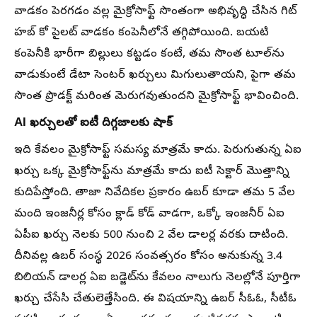
వాడకం పెరగడం వల్ల మైక్రోసాఫ్ట్ సొంతంగా అభివృద్ధి చేసిన గిట్
హబ్ కో పైలట్ వాడకం కంపెనీలోనే తగ్గిపోయింది. బయటి
కంపెనీకి భారీగా బిల్లులు కట్టడం కంటే, తమ సొంత టూల్‌ను
వాడుకుంటే డేటా సెంటర్ ఖర్చులు మిగులుతాయని, పైగా తమ
సొంత ప్రొడక్ట్ మరింత మెరుగవుతుందని మైక్రోసాఫ్ట్ భావించింది.
AI ఖర్చులతో ఐటీ దిగ్గజాలకు షాక్
ఇది కేవలం మైక్రోసాఫ్ట్ సమస్య మాత్రమే కాదు. పెరుగుతున్న ఏఐ
ఖర్చు ఒక్క మైక్రోసాఫ్ట్‌ను మాత్రమే కాదు ఐటీ సెక్టార్ మొత్తాన్ని
కుదిపేస్తోంది. తాజా నివేదికల ప్రకారం ఉబర్ కూడా తమ 5 వేల
మంది ఇంజనీర్ల కోసం క్లాడ్ కోడ్ వాడగా, ఒక్కో ఇంజనీర్ ఏఐ
ఏపీఐ ఖర్చు నెలకు 500 నుంచి 2 వేల డాలర్ల వరకు దాటింది.
దీనివల్ల ఉబర్ సంస్థ 2026 సంవత్సరం కోసం అనుకున్న 3.4
బిలియన్ డాలర్ల ఏఐ బడ్జెట్‌ను కేవలం నాలుగు నెలల్లోనే పూర్తిగా
ఖర్చు చేసేసి చేతులెత్తేసింది. ఈ విషయాన్ని ఉబర్ సీఓఓ, సీటీఓ