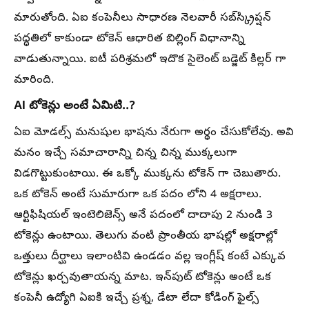
మారుతోంది. ఏఐ కంపెనీలు సాధారణ నెలవారీ సబ్‌స్క్రిప్షన్
పద్ధతిలో కాకుండా టోకెన్ ఆధారిత బిల్లింగ్ విధానాన్ని
వాడుతున్నాయి. ఐటీ పరిశ్రమలో ఇదొక సైలెంట్ బడ్జెట్ కిల్లర్ గా
మారింది.
AI టోకెన్లు అంటే ఏమిటి..?
ఏఐ మోడల్స్ మనుషుల భాషను నేరుగా అర్థం చేసుకోలేవు. అవి
మనం ఇచ్చే సమాచారాన్ని చిన్న చిన్న ముక్కలుగా
విడగొట్టుకుంటాయి. ఈ ఒక్కో ముక్కను టోకెన్ గా చెబుతారు.
ఒక టోకెన్ అంటే సుమారుగా ఒక పదం లోని 4 అక్షరాలు.
ఆర్టిఫిషియల్ ఇంటెలిజెన్స్ అనే పదంలో దాదాపు 2 నుండి 3
టోకెన్లు ఉంటాయి. తెలుగు వంటి ప్రాంతీయ భాషల్లో అక్షరాల్లో
ఒత్తులు దీర్ఘాలు ఇలాంటివి ఉండడం వల్ల ఇంగ్లీష్ కంటే ఎక్కువ
టోకెన్లు ఖర్చవుతాయన్న మాట. ఇన్‌పుట్ టోకెన్లు అంటే ఒక
కంపెనీ ఉద్యోగి ఏఐకి ఇచ్చే ప్రశ్న, డేటా లేదా కోడింగ్ ఫైల్స్