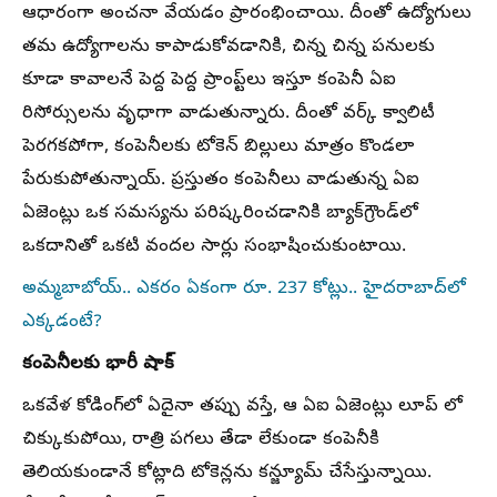
ఆధారంగా అంచనా వేయడం ప్రారంభించాయి. దీంతో ఉద్యోగులు
తమ ఉద్యోగాలను కాపాడుకోవడానికి, చిన్న చిన్న పనులకు
కూడా కావాలనే పెద్ద పెద్ద ప్రాంప్ట్‌లు ఇస్తూ కంపెనీ ఏఐ
రిసోర్సులను వృధాగా వాడుతున్నారు. దీంతో వర్క్ క్వాలిటీ
పెరగకపోగా, కంపెనీలకు టోకెన్ బిల్లులు మాత్రం కొండలా
పేరుకుపోతున్నాయ్. ప్రస్తుతం కంపెనీలు వాడుతున్న ఏఐ
ఏజెంట్లు ఒక సమస్యను పరిష్కరించడానికి బ్యాక్‌గ్రౌండ్‌లో
ఒకదానితో ఒకటి వందల సార్లు సంభాషించుకుంటాయి.
అమ్మబాబోయ్.. ఎకరం ఏకంగా రూ. 237 కోట్లు.. హైదరాబాద్‌లో
ఎక్కడంటే?
కంపెనీలకు భారీ షాక్
ఒకవేళ కోడింగ్‌లో ఏదైనా తప్పు వస్తే, ఆ ఏఐ ఏజెంట్లు లూప్‌ లో
చిక్కుకుపోయి, రాత్రి పగలు తేడా లేకుండా కంపెనీకి
తెలియకుండానే కోట్లాది టోకెన్లను కన్జ్యూమ్ చేసేస్తున్నాయి.