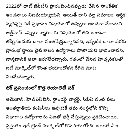
2022లో చాట్‌ జీపీటీని ప్రారంభించినప్పుడు చేసిన సాంకేతిక
అంచనాలు నిజమయ్యాయని, అయితే దాని వల్ల సమాజం, ఆర్థిక
వ్యవస్థపై పడే ప్రభావం విషయంలో తప్పుగా అంచనా వేశామని
ఆల్ట్‌మన్‌ ఒప్పుకున్నారు. ఈ విషయంలో తన అంచనా
తప్పినందుకు చాలా సంతోషిస్తున్నాననని, ఇప్పటికే చాలా వరకు
ప్రారంభ స్థాయి వైట్‌ కాలర్‌ ఉద్యోగాలు పోతాయని భావించానని,
వాస్తవానికి అలా జరగలేదన్నారు. గతంలో చేసిన హెచ్చరికలతో
ఐటీ మార్కెట్‌లో కొంత భయాందోళన రేగిన మాట
నిజమేనన్నారు.
టెక్ ప్రపంచంలో కొత్త రియాలిటీ చెక్
అమెజాన్, హెచ్‌ఎస్‌బీసీ, స్టాండర్డ్‌ చార్టర్డ్, సీబీఏ వంటి పలు
అంతర్జాతీయ కంపెనీలు ఇప్పటికే తమ సంస్థల్లోని కొన్ని
విభాగాల ఉద్యోగాలను ఏఐతో భర్తీ చేస్తున్నట్లు ప్రకటించాయి.
ప్రస్తుతం ఇదే ట్రెండ్ మార్కెట్‌లో కొనసాగుతోంది. అయితే ఏఐ