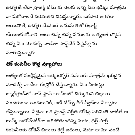
ఉద్యోగికి లేదా ప్రాజెక్ట్ టీమ్ కు నెలకు ఇన్ని ఏఐ క్రెడిట్లు మాత్రమే
వాడుకోవాలనే పరిమితిని విధిస్తున్నారు. ఒకసారి ఆ కోటా
అయిపోతే, ఉద్యోగి మేనేజర్ అనుమతితో రీఛార్జ్
చేయించుకోవాలి. అటు చిన్న చిన్న పనులకు అత్యంత చౌకైన
చిన్న ఏఐ మోడల్స్ వాడేలా సాఫ్ట్‌వేర్ సిస్టమ్స్‌ను
మారుస్తున్నారు.
టెక్ కంపెనీల కొత్త వ్యూహాలు
అత్యంత సంక్లిష్టమైన ఆర్కిటెక్చర్ పనులకు మాత్రమే ఖరీదైన
మోడల్స్ వాడేలా కంట్రోల్ చేస్తున్నారు. ఏఐ ఏజెంట్లు
బ్యాక్‌గ్రౌండ్‌లో నాన్ స్టాప్ లూప్‌లలో చిక్కుకుని బిల్లులు
పెంచకుండా ఉండటానికి, ఐటీ టీమ్స్ కిల్ స్విచ్‌లు ఏర్పాటు
చేస్తున్నాయి. ఏదైనా ఒక ప్రాంప్ట్ నిర్ణీత టోకెన్ల పరిమితి దాటితే ఆ
టాస్క్ ఆటోమేటిక్‌గా ఆగిపోతుందన్న మాట. థర్డ్ పార్టీ
కంపెనీలకు టోకెన్ బిల్లులు కట్టే బదులు, మెటా లామా వంటి