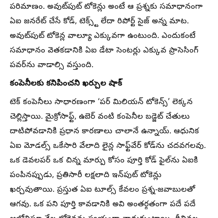
పరిమాణం. అవుట్‌పుట్ టోకెన్లు అంటే ఆ ప్రశ్నకు సమాధానంగా
ఏఐ జనరేట్ చేసే కోడ్, టెక్స్ట్ లేదా రిపోర్ట్ సైజ్ అన్న మాట.
అవుట్‌పుట్ టోకెన్ల వాల్యూ ఎక్కువగా ఉంటుంది. ఎందుకంటే
సమాధానం వెతకడానికి ఏఐ డేటా సెంటర్లు ఎక్కువ ప్రాసెసింగ్
పవర్‌ను వాడాల్సి వస్తుంది.
కంపెనీలకు కనిపించని ఖర్చుల షాక్
టెక్ కంపెనీలు సాధారణంగా ‘పర్ మిలియన్ టోకెన్స్’ లెక్కన
చెల్లిస్తాయి. మైక్రోసాఫ్ట్, ఉబెర్ వంటి కంపెనీల బడ్జెట్ చేతులు
దాటిపోవడానికి ప్రధాన కారణాలు చాలానే ఉన్నాయ్. ఆధునిక
ఏఐ మోడల్స్ ఒకేసారి వేలాది లైన్ల సాఫ్ట్‌వేర్ కోడ్‌ను చదవగలవు.
ఒక డెవలపర్ ఒక చిన్న మార్పు కోసం పూర్తి కోడ్ ఫైల్‌ను ఏఐకి
పంపినప్పుడు, ప్రతిసారీ లక్షలాది ఇన్‌పుట్ టోకెన్లు
ఖర్చవుతాయి. ప్రస్తుత ఏఐ టూల్స్ కేవలం ప్రశ్న-జవాబులతో
ఆగవు. ఒక పని పూర్తి కావడానికి అవి అంతర్గతంగా పదే పదే