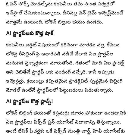
ఓపెన్ సోర్స్ మోడల్స్‌ను కంపెనీలు తమ సొంత సర్వర్లలో
ఇన్‌స్టాల్ చేసుకుంటున్నాయి. దీనివల్ల వన్ టైమ్ ఇన్వెస్ట్‌మెంట్
మాత్రమే ఉంటుంది, టోకెన్ బిల్లుల భయం ఉండదు.
AI స్టార్టప్‌లకు కొత్త షాక్
కంపెనీలు బడ్జెట్ విషయంలో కఠినంగా మారడం వల్ల, కేవలం
టోకెన్ల రీసెల్లింగ్ పై ఆధారపడి నడిచే వేలాది ఏఐ స్టార్టప్‌ల
మనుగడ ప్రశ్నార్థకంగా మారుతోంది. గతంలో మాది ఏఐ ప్రొడక్ట్
అని చెబితేనే స్టార్టప్ లకు ఫండింగ్ వచ్చేది. కానీ ఇప్పుడు
ఇన్వెస్టర్లు, క్లయింట్లు కచ్చితమైన ప్రొడక్టివిటీ స్పష్టమైన బిల్లింగ్
మోడల్ ఉంటేనే స్టార్టప్‌లలో పెట్టుబడులు పెడుతున్నారు.
AI స్టార్టప్‌ల కొత్త ప్లాన్స్!
టోకెన్ బిల్లింగ్ భయంతో కస్టమర్లు దూరం పోకుండా ఉండటానికి
ఏఐ స్టార్టప్‌లు ఫిక్స్‌డ్ ప్లస్ యూసేజ్ విధానాన్ని తెస్తున్నాయి.
అంటే బేసిక్ ఫీచర్లకు ఒకే ఫిక్స్‌డ్ మంత్లీ చార్జ్, హెవీ యూసేజ్‌కు