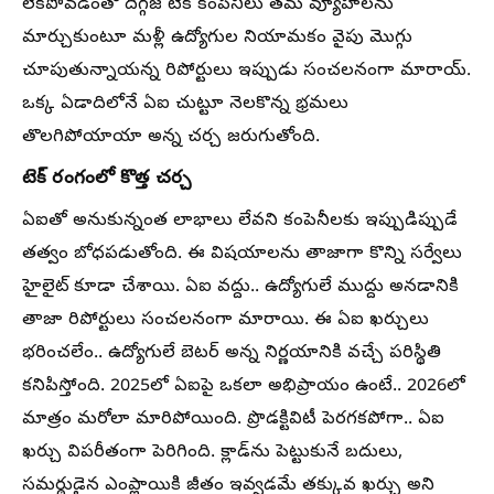
లేకపోవడంతో దిగ్గజ టెక్ కంపెనీలు తమ వ్యూహాలను
మార్చుకుంటూ మళ్లీ ఉద్యోగుల నియామకం వైపు మొగ్గు
చూపుతున్నాయన్న రిపోర్టులు ఇప్పుడు సంచలనంగా మారాయ్.
ఒక్క ఏడాదిలోనే ఏఐ చుట్టూ నెలకొన్న భ్రమలు
తొలగిపోయాయా అన్న చర్చ జరుగుతోంది.
టెక్ రంగంలో కొత్త చర్చ
ఏఐతో అనుకున్నంత లాభాలు లేవని కంపెనీలకు ఇప్పుడిప్పుడే
తత్వం బోధపడుతోంది. ఈ విషయాలను తాజాగా కొన్ని సర్వేలు
హైలైట్ కూడా చేశాయి. ఏఐ వద్దు.. ఉద్యోగులే ముద్దు అనడానికి
తాజా రిపోర్టులు సంచలనంగా మారాయి. ఈ ఏఐ ఖర్చులు
భరించలేం.. ఉద్యోగులే బెటర్ అన్న నిర్ణయానికి వచ్చే పరిస్థితి
కనిపిస్తోంది. 2025లో ఏఐపై ఒకలా అభిప్రాయం ఉంటే.. 2026లో
మాత్రం మరోలా మారిపోయింది. ప్రొడక్టివిటీ పెరగకపోగా.. ఏఐ
ఖర్చు విపరీతంగా పెరిగింది. క్లాడ్‌ను పెట్టుకునే బదులు,
సమర్థుడైన ఎంప్లాయికి జీతం ఇవ్వడమే తక్కువ ఖర్చు అని