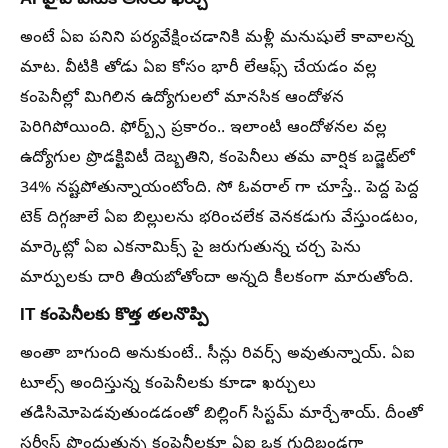
AI హైప్ వెనుక అసలు ఖర్చు
అంటే ఏఐ పనిని పర్యవేక్షించడానికి మళ్లీ మనుషులే కావాలన్న
మాట. వీటికి తోడు ఏఐ కోసం భారీ లేఆఫ్స్ చేయడం వల్ల
కంపెనీల్లో మిగిలిన ఉద్యోగులలో మానసిక ఆందోళన
పెరిగిపోయింది. ఫోర్బ్స్ ప్రకారం.. ఇలాంటి ఆందోళనల వల్ల
ఉద్యోగుల ప్రొడక్టివిటీ దెబ్బతిని, కంపెనీలు తమ వార్షిక బడ్జెట్‌లో
34% నష్టపోతున్నాయంటోంది. సో ఓవరాల్ గా చూస్తే.. పెద్ద పెద్ద
టెక్ దిగ్గజాలే ఏఐ బిల్లులను భరించలేక వెనకడుగు వేస్తుండటం,
మార్కెట్లో ఏఐ ఎకనామిక్స్ పై జరుగుతున్న చర్చ పెను
మార్పులకు దారి తీయబోతోందా అన్నది కీలకంగా మారుతోంది.
IT కంపెనీలకు కొత్త తలనొప్పి
అంతా బాగుంది అనుకుంటే.. సీన్లు రివర్స్ అవుతున్నాయ్. ఏఐ
టూల్స్ అందిస్తున్న కంపెనీలకు కూడా ఖర్చులు
తడిసిమోపెడవుతుండడంతో బిల్లింగ్ సిస్టమ్ మార్చేశాయ్. దీంతో
సర్వీస్ పొందుతున్న కంపెనీలకూ ఏఐ ఒక గుదిబండగా