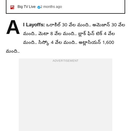
Big TV Live
2 months ago
A
I Layoffs:
ఒరాకిల్ 30 వేల మంది.. అమెజాన్ 30 వేల
మంది.. మెటా 8 వేల మంది.. బ్లాక్ ఫిన్ టెక్ 4 వేల
మంది.. సిస్కో 4 వేల మంది.. అట్లాసియన్ 1,600
మంది..
ADVERTISEMENT