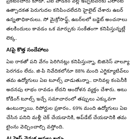
ప్రకటించారు కూడా. ఏఐ వాడకం వల్ల ఇప్పటివరకు ఎలాంటి
ఉత్పాదకత పెరుగుదల కనిపించలేదని హైలైట్ చేశారు ఉబర్
ఉన్నతాధికారులు. సో మైక్రోసాఫ్ట్, ఉబర్‌లలో బడ్జెట్ అంచనాలు
తలకిందులు కావడం ఒక మార్పుకు సంకేతంగా కనిపిస్తున్నట్లే
లెక్క.
AIపై కొత్త సందేహాలు
ఏఐ రాకతో పని వేగం పెరిగినట్లు కనిపిస్తున్నా, బిజినెస్ వాల్యూ
పెరగడం లేదు. జి-పి నివేదికలోనూ 88% మంది ఎగ్జిక్యూటివ్‌లు
తమ ఉద్యోగులు ఏఐ టూల్స్ వాడుతున్నా.. దానివల్ల కంపెనీకి
అదనపు లాభం రావడం లేదని ఆందోళన వ్యక్తం చేశారు. అటు
కోడింగ్ టూల్స్ ఇచ్చే సమాచారంలో తప్పులు ఎక్కువగా
ఉంటున్నాయి. రిపోర్టుల ప్రకారం.. 69% మంది ఉద్యోగులు ఏఐ
చేసిన పనిని మళ్లీ చెక్ చేయడానికి, అప్‌డేట్ చేయడానికి తమ
టైంను వెచ్చించాల్సి వస్తోంది.