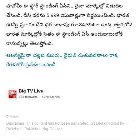
షావోమీ ఈ ఫ్లోర్ స్టాండింగ్ ఏసీని.. చైనా మార్కెట్లో విడుదల
చేసింది. దీని ధరను 5,999 యువాన్లుగా నిర్ణయించింది. భారత
కరెన్సీ ప్రకారం దీని ధర దాదాపు రూ.84,394గా ఉంది. త్వరలోనే
భారత మార్కెట్లోకి సైతం ఈ స్టాండింగ్ ఏసీ అందుబాటులోకి
రానున్నట్లు తెలుస్తోంది.
ఆలస్యమైనా చల్లటి కబురు.. నైరుతి రుతుపవనాలు రాక,
కేరళలోకి ప్రవేశం!-ఐఎండీ
Big TV Live
36k
followers
127k
Stories
Dailyhunt
Disclaimer
: This content has not been generated, created or edited by
Dailyhunt. Publisher: Big TV Live