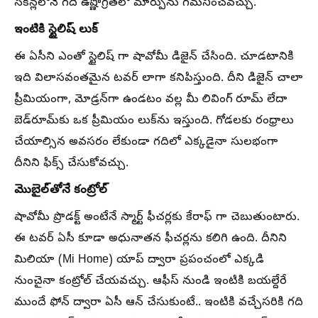
సెకన్లలోనే గది ఉష్ణోగ్రతలో మార్పును గమనించవచ్చు.
ఇంటికి స్టైలిష్ లుక్
ఈ ఏసీని ఎంతో స్టైలిష్ గా షావోమీ డిజైన్ చేసింది. చూడటానికి
ఇది విలాసవంతమైన టవర్ లాగా కనిపిస్తుంది. దీని డిజైన్ చాలా
ప్రీమియంగా, మోడ్రన్‌గా ఉండటం వల్ల మీ లివింగ్ రూమ్‌ లేదా
బెడ్‌రూమ్‌కు ఒక ప్రీమియం లుక్‌ను ఇస్తుంది. గోడలకు రంధ్రాలు
చేయాల్సిన అవసరం లేకుండా గదిలో ఎక్కడైనా సులభంగా
దీనిని ఫిక్స్ చేసుకోవచ్చు.
మొబైల్‌తోనే కంట్రోల్
షావోమీ ప్రొడక్ట్ అంటేనే స్మార్ట్ ఫీచర్లకు కేరాఫ్ గా చెబుతుంటారు.
ఈ టవర్ ఏసీ కూడా అధునాతన ఫీచర్లను కలిగి ఉంది. దీనిని
మిలియా (Mi Home) యాప్ ద్వారా ప్రపంచంలో ఎక్కడి
నుంచైనా కంట్రోల్ చేయవచ్చు. ఆఫీస్ నుండి ఇంటికి బయల్దేరే
ముందే ఫోన్ ద్వారా ఏసీ ఆన్ చేసుకుంటే.. ఇంటికి వచ్చేసరికి గది