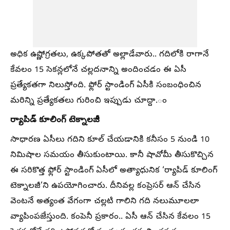
అధిక ఉష్ణోగ్రతలు, ఉక్కపోతతో అల్లాడేవారు.. గదిలోకి రాగానే
కేవలం 15 సెకన్లలోనే చల్లదనాన్ని అందించడం ఈ ఏసీ
ప్రత్యేకతగా నిలుస్తోంది. ఫ్లోర్ స్టాండింగ్ ఏసీకి సంబంధించిన
మరిన్ని ప్రత్యేకతలు గురించి ఇప్పుడు చూద్దా.ం
ర్యాపిడ్ కూలింగ్ టెక్నాలజీ
సాధారణ ఏసీలు గదిని కూల్ చేయడానికి కనీసం 5 నుండి 10
నిమిషాల సమయం తీసుకుంటాయి. కానీ షావోమీ తీసుకొచ్చిన
ఈ సరికొత్త ఫ్లోర్ స్టాండింగ్ ఏసీలో అత్యాధునిక ‘ర్యాపిడ్ కూలింగ్
టెక్నాలజీ’ని ఉపయోగించారు. దీనివల్ల కంప్రెసర్ ఆన్ చేసిన
వెంటనే అత్యంత వేగంగా చల్లటి గాలిని గది నలుమూలలా
వ్యాపింపజేస్తుంది. కంపెనీ ప్రకారం.. ఏసీ ఆన్ చేసిన కేవలం 15