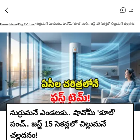
12
సుర్రుమనే ఎండలకు.. షావోమీ 'కూల్' పంచ్.. జస్ట్ 15 సెకన్లలో చిల్లుమనే చల్లదనం!
Home
/
News
/
Big TV Live
/
సుర్రుమనే ఎండలకు.. షావోమీ 'కూల్'
పంచ్.. జస్ట్ 15 సెకన్లలో చిల్లుమనే
చల్లదనం!