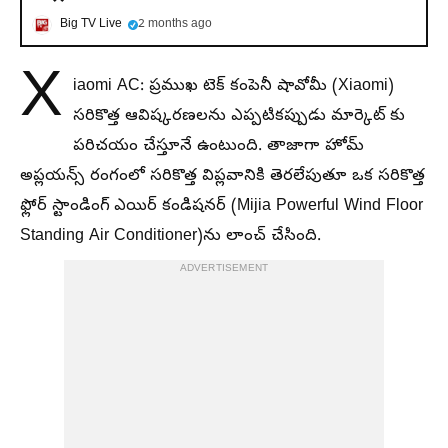
Big TV Live
2 months ago
X
iaomi AC: ప్రముఖ టెక్ కంపెనీ షావోమీ (Xiaomi)
సరికొత్త ఆవిష్కరణలను ఎప్పటికప్పుడు మార్కెట్ కు
పరిచయం చేస్తూనే ఉంటుంది. తాజాగా హోమ్
అప్లయన్స్ రంగంలో సరికొత్త విప్లవానికి తెరలేపుతూ ఒక సరికొత్త
ఫ్లోర్ స్టాండింగ్ ఎయిర్ కండిషనర్‌ (Mijia Powerful Wind Floor
Standing Air Conditioner)ను లాంచ్ చేసింది.
ADVERTISEMENT