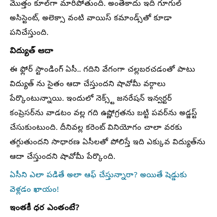
మొత్తం కూల్‌గా మారిపోతుంది. అంతేకాదు ఇది గూగుల్
అసిస్టెంట్, అలెక్సా వంటి వాయిస్ కమాండ్స్‌తో కూడా
పనిచేస్తుంది.
విద్యుత్ ఆదా
ఈ ఫ్లోర్ స్టాండింగ్ ఏసీ.. గదిని వేగంగా చల్లబరచడంతో పాటు
విద్యుత్ ను సైతం ఆదా చేస్తుందని షావోమీ వర్గాలు
పేర్కొంటున్నాయి. ఇందులో నెక్స్ట్ జనరేషన్ ఇన్వర్టర్
కంప్రెసర్‌ను వాడటం వల్ల గది ఉష్ణోగ్రతను బట్టి పవర్‌ను అడ్జస్ట్
చేసుకుంటుంది. దీనివల్ల కరెంట్ వినియోగం చాలా వరకు
తగ్గుతుందని సాధారణ ఏసీలతో పోలిస్తే ఇది ఎక్కువ విద్యుత్‌ను
ఆదా చేస్తుందని షావోమీ పేర్కొంది.
ఏసీని ఎలా పడితే అలా ఆఫ్ చేస్తున్నారా? అయితే షెడ్డుకు
వెళ్లడం ఖాయం!
ఇంతకీ ధర ఎంతంటే?