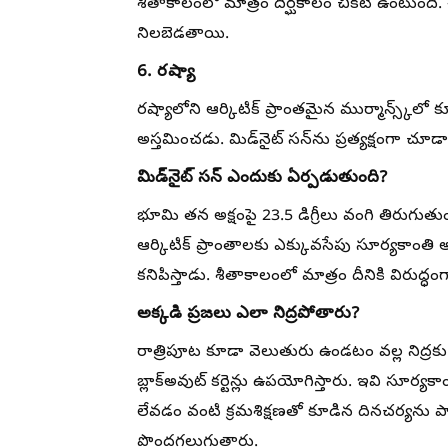
శీతాకాలంలో మాత్రం దీర్ఘకాలం చీకటి ఉంటుంది. ఈ
నిలబెడతాయి.
6. రష్యా
రష్యాలోని ఆర్కిటిక్ ప్రాంతమైన ముర్మాన్స్క్
అస్తమించడు. మిడ్‌నైట్ సన్‌ను ప్రత్యక్షంగా చ
మిడ్‌నైట్ సన్ ఎందుకు ఏర్పడుతుంది?
భూమి తన అక్షంపై 23.5 డిగ్రీలు వంగి తిరుగుతు
ఆర్కిటిక్ ప్రాంతాలకు ఎక్కువసేపు సూర్యకాంత
కనిపిస్తాడు. శీతాకాలంలో మాత్రం దీనికి విరుద్
అక్కడి ప్రజలు ఎలా నిద్రపోతారు?
రాత్రిపూట కూడా వెలుతురు ఉండటం వల్ల నిద్రకు
బ్లాక్‌అవుట్ కర్టెన్లు ఉపయోగిస్తారు. ఇవి సూర్
లేవడం వంటి క్రమశిక్షణతో కూడిన దినచర్యను పా
పొందగలుగుతారు.