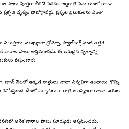
నెలల పాటు పూర్తిగా చీకటి పడదు. అర్ధరాత్రి సమయంలో కూడా
్రకృతి దృశ్యం ఫోటోగ్రాఫర్లు, ప్రకృతి ప్రేమికులను ఎంతో
 పిలుస్తారు. ముఖ్యంగా ట్రోమ్సో, స్వాల్‌బార్డ్ వంటి ఉత్తర
నేక వారాల పాటు అస్తమించడు. ఈ అరుదైన దృశ్యాన్ని
కులు వస్తుంటారు.
ినా, జూన్ నెలలో అక్కడ రాత్రులు చాలా చిన్నవిగా ఉంటాయి. కొన్ని
ు కనిపిస్తుంది. దీంతో పర్యాటకులు రాత్రి ఆలస్యంగా కూడా బయట
ి వేసవిలో అనేక వారాల పాటు సూర్యుడు అస్తమించడు.