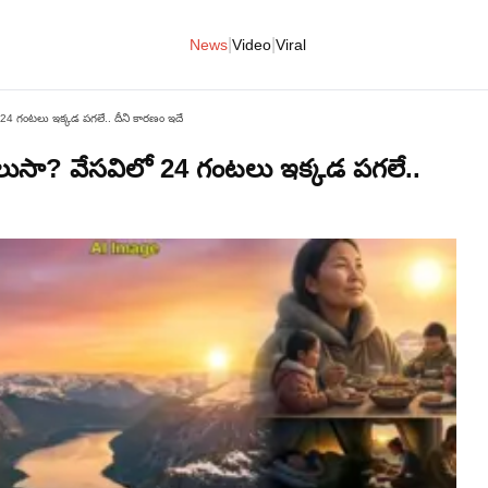
|
|
News
Video
Viral
 24 గంటలు ఇక్కడ పగలే.. దీని కారణం ఇదే
ెలుసా? వేసవిలో 24 గంటలు ఇక్కడ పగలే..