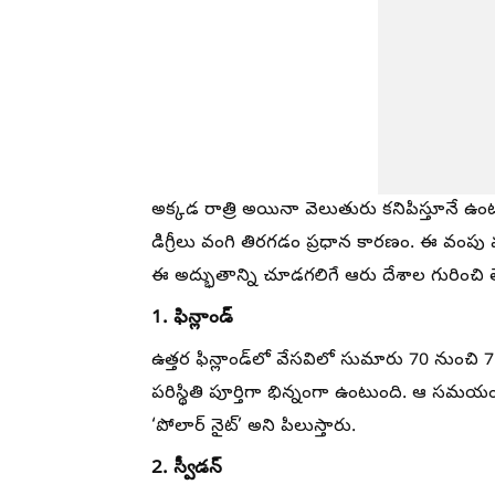
అక్కడ రాత్రి అయినా వెలుతురు కనిపిస్తూనే ఉ
డిగ్రీలు వంగి తిరగడం ప్రధాన కారణం. ఈ వంపు వల
ఈ అద్భుతాన్ని చూడగలిగే ఆరు దేశాల గురించి 
1. ఫిన్లాండ్
ఉత్తర ఫిన్లాండ్‌లో వేసవిలో సుమారు 70 నుంచ
పరిస్థితి పూర్తిగా భిన్నంగా ఉంటుంది. ఆ సమయ
‘పోలార్ నైట్’ అని పిలుస్తారు.
2. స్వీడన్