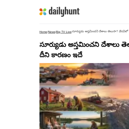
సూర్యుడు అస్తమించని దేశాలు తెలుసా? వేసవిలో
Home
/
News
/
Big TV Live
/
సూర్యుడు అస్తమించని దేశాలు త
దీని కారణం ఇదే