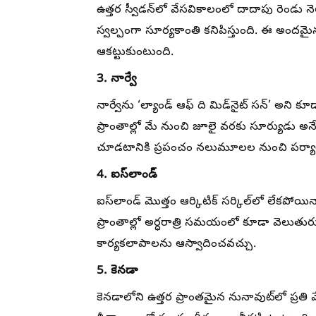
ఉత్తర స్వీడన్‌లో వేసవికాలంలో దాదాపు రెండు 
స్వల్పంగా సూర్యకాంతి కనిపిస్తుంది. ఈ అందమైన ప
ఆకట్టుకుంటుంది.
3. నార్వే
నార్వేను ‘ల్యాండ్ ఆఫ్ ది మిడ్‌నైట్ సన్’ అని కూడా
ప్రాంతాల్లో మే నుంచి జూలై వరకు సూర్యుడు అ
చూడటానికి ప్రపంచం నలుమూలల నుంచి పర్యాట
4. ఐస్‌లాండ్
ఐస్‌లాండ్ మొత్తం ఆర్కిటిక్ సర్కిల్‌లో లేకపోయ
ప్రాంతాల్లో అర్ధరాత్రి సమయంలో కూడా వెలుతుర
కార్యకలాపాలను ఆస్వాదించవచ్చు.
5. కెనడా
కెనడాలోని ఉత్తర ప్రాంతమైన నునావుట్‌లో ప్రత