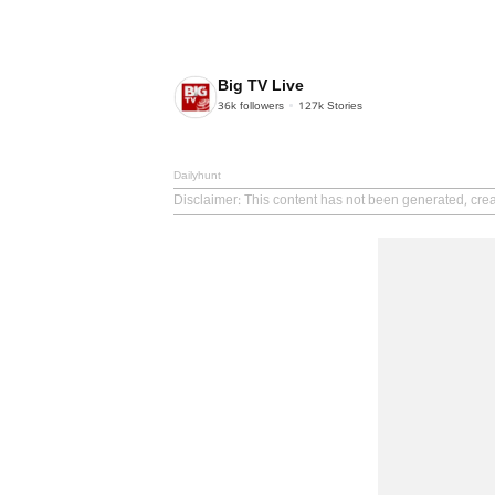
Big TV Live
36k
followers
127k
Stories
Dailyhunt
Disclaimer
: This content has not been generated, crea