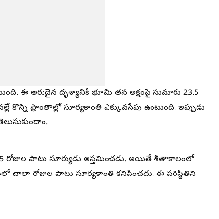
ంటుంది. ఈ అరుదైన దృశ్యానికి భూమి తన అక్షంపై సుమారు 23.5
్లే కొన్ని ప్రాంతాల్లో సూర్యకాంతి ఎక్కువసేపు ఉంటుంది. ఇప్పుడు
తెలుసుకుందాం.
ి 75 రోజుల పాటు సూర్యుడు అస్తమించడు. అయితే శీతాకాలంలో
ంలో చాలా రోజుల పాటు సూర్యకాంతి కనిపించదు. ఈ పరిస్థితిని