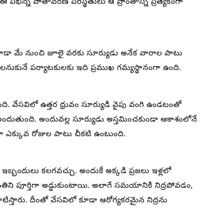
 విభిన్న వాతావరణ పరిస్థితులు ఆ ప్రాంతాన్ని ప్రత్యేకంగా
‌లో కూడా మే నుంచి జూలై వరకు సూర్యుడు అనేక వారాల పాటు
ూడాలనుకునే పర్యాటకులకు ఇది ప్రముఖ గమ్యస్థానంగా ఉంది.
ంది. వేసవిలో ఉత్తర ధ్రువం సూర్యుడి వైపు వంగి ఉండటంతో
ి అందుతుంది. అందువల్ల సూర్యుడు అస్తమించకుండా ఆకాశంలోనే
ధంగా ఎక్కువ రోజుల పాటు చీకటి ఉంటుంది.
 ఇబ్బందులు కలగవచ్చు. అందుకే అక్కడి ప్రజలు ఇళ్లలో
యకాంతిని పూర్తిగా అడ్డుకుంటాయి. అలాగే సమయానికి నిద్రపోవడం,
టిస్తారు. దీంతో వేసవిలో కూడా ఆరోగ్యకరమైన నిద్రను