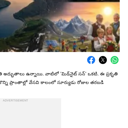
ి అద్భుతాలు ఉన్నాయి. వాటిలో 'మిడ్‌నైట్ సన్' ఒకటి. ఈ ప్రకృతి
ొన్ని ప్రాంతాల్లో వేసవి కాలంలో సూర్యుడు రోజుల తరబడి
ADVERTISEMENT