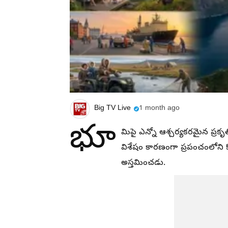
Big TV Live
1 month ago
భూ
మిపై ఎన్నో ఆశ్చర్యకరమైన ప్రకృత
విశేషం కారణంగా ప్రపంచంలోని క
అస్తమించడు.