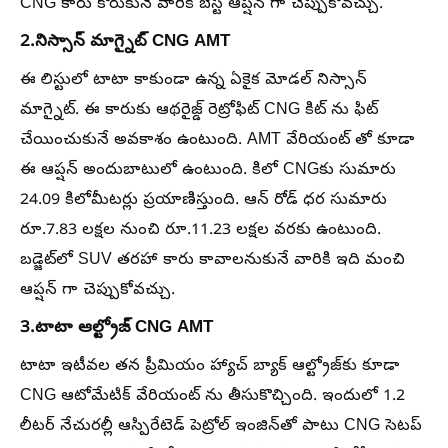
CNG కారు కోరుకునే వారికి బెస్ట్ ఆప్షన్ గా చెప్పుకోవచ్చు.
2.నిస్సాన్ మాగ్నైట్ CNG AMT
ఈ లిస్టులో టాటా కాకుండా ఉన్న ఏకైక మోడల్ నిస్సాన్
మాగ్నైట్. ఈ కారుకు ఆథరైజ్డ్ రెట్రోఫిట్ CNG కిట్‌ ను ఫిట్
చేయించుకునే అవకాశం ఉంటుంది. AMT వేరియంట్‌ తో కూడా
ఈ ఆప్షన్ అందుబాటులో ఉంటుంది. కిలో CNGకు సుమారు
24.09 కిలోమీటర్లు ప్రయాణిస్తుంది. ఆన్ రోడ్ ధర సుమారు
రూ.7.83 లక్షల నుంచి రూ.11.23 లక్షల వరకు ఉంటుంది.
బడ్జెట్‌లో SUV తరహా కారు కావాలనుకునే వారికి ఇది మంచి
ఆప్షన్ గా చెప్పుకోవచ్చు.
3.టాటా ఆల్ట్రోజ్ CNG AMT
టాటా ఇటీవల తన ప్రీమియం హ్యాచ్‌ బ్యాక్ ఆల్ట్రోజ్‌కు కూడా
CNG ఆటోమేటిక్ వేరియంట్‌ ను తీసుకొచ్చింది. ఇందులో 1.2
లీటర్ నేచురల్లీ ఆస్పిరేటెడ్ పెట్రోల్ ఇంజిన్‌తో పాటు CNG సెటప్