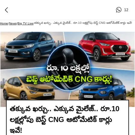
12
తక్కువ ఖర్చు.. ఎక్కువ మైలేజ్.. రూ.10 లక్షల్లోపు బెస్ట్ CNG ఆటోమేటిక్ కార్లు ఇవే!
Home
/
News
/
Big TV Live
/
తక్కువ ఖర్చు.. ఎక్కువ మైలేజ్.. రూ.10
లక్షల్లోపు బెస్ట్ CNG ఆటోమేటిక్ కార్లు
ఇవే!