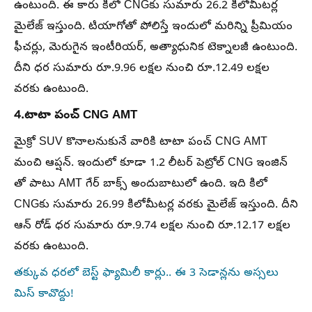
ఉంటుంది. ఈ కారు కిలో CNGకు సుమారు 26.2 కిలోమీటర్ల
మైలేజ్ ఇస్తుంది. టియాగోతో పోలిస్తే ఇందులో మరిన్ని ప్రీమియం
ఫీచర్లు, మెరుగైన ఇంటీరియర్, అత్యాధునిక టెక్నాలజీ ఉంటుంది.
దీని ధర సుమారు రూ.9.96 లక్షల నుంచి రూ.12.49 లక్షల
వరకు ఉంటుంది.
4.టాటా పంచ్ CNG AMT
మైక్రో SUV కొనాలనుకునే వారికి టాటా పంచ్ CNG AMT
మంచి ఆప్షన్. ఇందులో కూడా 1.2 లీటర్ పెట్రోల్ CNG ఇంజిన్‌
తో పాటు AMT గేర్‌ బాక్స్ అందుబాటులో ఉంది. ఇది కిలో
CNGకు సుమారు 26.99 కిలోమీటర్ల వరకు మైలేజ్ ఇస్తుంది. దీని
ఆన్ రోడ్ ధర సుమారు రూ.9.74 లక్షల నుంచి రూ.12.17 లక్షల
వరకు ఉంటుంది.
తక్కువ ధరలో బెస్ట్ ఫ్యామిలీ కార్లు.. ఈ 3 సెడాన్లను అస్సలు
మిస్ కావొద్దు!