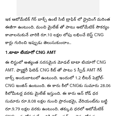
ఇక ఆటోమేటిక్ గేర్‌ బాక్స్ ఉంటే సిటీ ట్రాఫిక్‌ లో డ్రైవింగ్ మరింత
ఈజీగా ఉంటుంది. మంచి మైలేజ్‌ తో పాటు ఆటోమేటిక్ సౌకర్యం
కావాలనుకునే వారికి రూ.10 లక్షల లోపు లభించే బెస్ట్ CNG
కార్లు గురించి ఇప్పుడు తెలుసుకుందాం..
1.టాటా టియాగో CNG AMT
ఈ లిస్టులో అత్యంత సరసమైన మోడల్ టాటా టియాగో CNG
AMT. ఫ్యాక్టరీ ఫిటెడ్ CNG కిట్‌ తో పాటు 5 స్పీడ్ AMT గేర్‌
బాక్స్ అందుబాటులో ఉంటుంది. ఇందులో 1.2 లీటర్ పెట్రోల్-
CNG ఇంజిన్ ఉంటుంది. ఈ కారు కిలో CNGకు సుమారు 28.06
కిలోమీటర్ల వరకు మైలేజ్ ఇస్తుంది. ఈ కారు ఆన్ రోడ్ ధర
సుమారు రూ.8.08 లక్షల నుంచి ప్రారంభమై, వేరియంట్‌ను బట్టి
రూ.9.79 లక్షల వరకు ఉంటుంది. తక్కువ ధరలో ఆటోమేటిక్