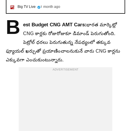
Big TV Live
1 month ago
B
est Budget CNG AMT Cars:
భారత మార్కెట్లో
CNG కార్లకు రోజురోజుకూ డిమాండ్ పెరుగుతోంది.
పెట్రోల్ ధరలు పెరుగుతున్న నేపథ్యంలో తక్కువ
ఫ్యూయల్ ఖర్చుతో ప్రయాణించాలనుకునే వారు CNG కార్లను
ఎక్కువగా ఎంచుకుంటున్నారు.
ADVERTISEMENT