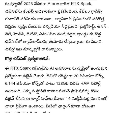
కంప్యూటెక్ 2026 వేదికగా Arm ఆధారిత RTX Spark
చిప్‌సెట్‌ను కంపెనీ అధికారికంగా ప్రకటించింది. కేవలం గ్రాఫిక్స్
రంగానికే పరిమితం కాకుండా.. ల్యాప్‌టాప్ ప్రపంచంలో సరికొత్త
విప్లవం సృష్టించేందుకు ఎన్విడియా సిద్ధమైంది. మైక్రోసాఫ్ట్, ఆసస్,
డెల్, హెచ్‌పీ, లెనోవో, ఎమ్‌ఎస్‌ఐ వంటి దిగ్గజ బ్రాండ్లు ఈ కొత్త
చిప్‌సెట్‌తో ల్యాప్‌టాప్‌లను తయారు చేస్తున్నాయి. ఈ ఏడాది
చివర్లో ఇవి మార్కెట్లోకి రానున్నాయి.
కొత్త చిప్‌సెట్ ప్రత్యేకతలివే:
ఈ RTX Spark చిప్‌సెట్‌ను AI అవసరాలను దృష్టిలో ఉంచుకుని
ప్రత్యేకంగా డిజైన్ చేశారు. దీనిలో గరిష్టంగా 20 సీపీయూ కోర్స్,
6,144 జీపీయూ కోర్స్‌తో పాటు 128GB వరకు RAM సపోర్ట్
ఉంటుంది. ఎక్కువ స్టోరేజీ కావాలనుకునే ప్రొఫెషనల్స్ కోసం
డిజైన్ చేసిన ఈ ల్యాప్‌టాప్‌లు కేవలం 14 మిల్లీమీటర్ల మందంతో
చాలా స్లిమ్‌గా ఉంటాయి. వీటిలో ఛార్జింగ్ కూడా రోజంతా