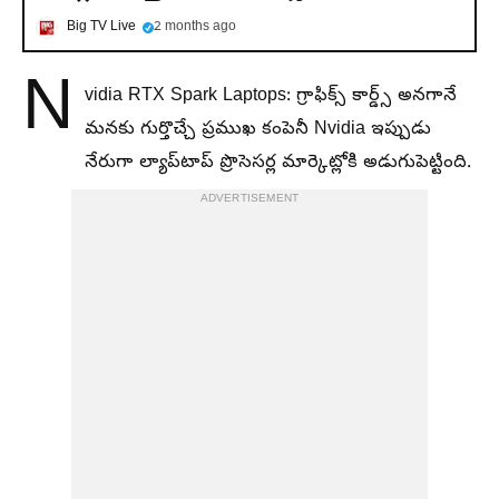
Big TV Live
2 months ago
N
vidia RTX Spark Laptops: గ్రాఫిక్స్ కార్డ్స్ అనగానే
మనకు గుర్తొచ్చే ప్రముఖ కంపెనీ Nvidia ఇప్పుడు
నేరుగా ల్యాప్‌టాప్ ప్రొసెసర్ల మార్కెట్లోకి అడుగుపెట్టింది.
ADVERTISEMENT