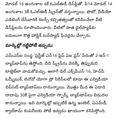
మోడల్ 16 అంగుళాల 4కే ఓఎల్ఈడీ డిస్‌ప్లేతో, పి14 మోడల్ 14
అంగుళాల 3కే ఓఎల్ఈడీ స్క్రీన్‌తో వస్తున్నాయి. ఫొటో, వీడియో
ఎడిటింగ్ చేసేవారికి కలర్స్ కచ్చితత్వంతో కనిపించేలా వీటి
డిస్‌ప్లేలను రూపొందించారు. వీటిలో పాత డైల్‌ప్యాడ్‌కు
బదులుగా కొత్త హాప్టిక్ టచ్‌ప్యాడ్ ఫీచర్లను చేర్చారు.
మార్కెట్లో గట్టిపోటీ తప్పదు:
ఎమ్‌ఎస్‌ఐ సంస్థ 'ప్రెస్టీజ్ ఎన్16 ఫ్లిప్ ఏఐ ప్లస్' పేరుతో 2-ఇన్-1
ల్యాప్‌టాప్‌ను తెస్తోంది. దీని స్క్రీన్‌ను వెనక్కి తిప్పుకుని
టాబ్లెట్‌లా వాడుకోవచ్చు. అలాగే డెల్ ఎక్స్‌పీఎస్ 16, హెచ్‌పీ
ఓమ్నీబుక్, లెనోవో యోగా ప్రో సిరీస్‌లలో కూడా ఈ ఎన్విడియా
చిప్‌సెట్ ల్యాప్‌టాప్‌లు రానున్నాయి. మొత్తం మీద ఈ ఏడాది
దాదాపు 30కి పైగా ఎన్విడియా స్పార్క్ ల్యాప్‌టాప్‌లు విడుదల
కానున్నాయి. ఇవి మార్కెట్లో ఇప్పటికే ఉన్న ఇంటెల్, ఏఎమ్‌డీ,
క్వాల్‌కామ్ కంపెనీలకు పోటీ ఇవ్వడం ఖాయంగా కనిపిస్తోంది.