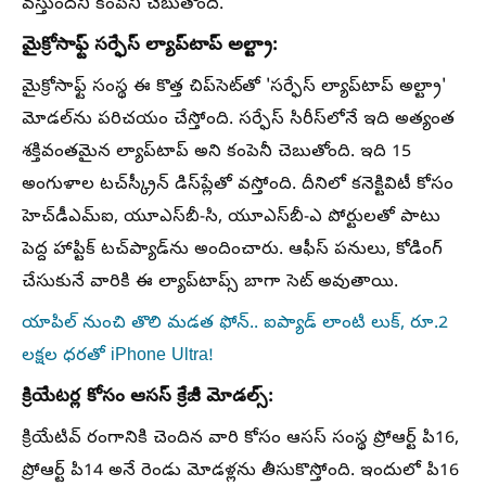
వస్తుందని కంపెనీ చెబుతోంది.
మైక్రోసాఫ్ట్ సర్ఫేస్ ల్యాప్‌టాప్ అల్ట్రా:
మైక్రోసాఫ్ట్ సంస్థ ఈ కొత్త చిప్‌సెట్‌తో 'సర్ఫేస్ ల్యాప్‌టాప్ అల్ట్రా'
మోడల్‌ను పరిచయం చేస్తోంది. సర్ఫేస్ సిరీస్‌లోనే ఇది అత్యంత
శక్తివంతమైన ల్యాప్‌టాప్ అని కంపెనీ చెబుతోంది. ఇది 15
అంగుళాల టచ్‌స్క్రీన్ డిస్‌ప్లేతో వస్తోంది. దీనిలో కనెక్టివిటీ కోసం
హెచ్‌డీఎమ్‌ఐ, యూఎస్‌బీ-సి, యూఎస్‌బీ-ఎ పోర్టులతో పాటు
పెద్ద హాప్టిక్ టచ్‌ప్యాడ్‌ను అందించారు. ఆఫీస్ పనులు, కోడింగ్
చేసుకునే వారికి ఈ ల్యాప్‌టాప్స్ బాగా సెట్ అవుతాయి.
యాపిల్ నుంచి తొలి మడత ఫోన్.. ఐప్యాడ్ లాంటి లుక్, రూ.2
లక్షల ధరతో iPhone Ultra!
క్రియేటర్ల కోసం ఆసస్ క్రేజీ మోడల్స్:
క్రియేటివ్ రంగానికి చెందిన వారి కోసం ఆసస్ సంస్థ ప్రోఆర్ట్ పి16,
ప్రోఆర్ట్ పి14 అనే రెండు మోడళ్లను తీసుకొస్తోంది. ఇందులో పి16