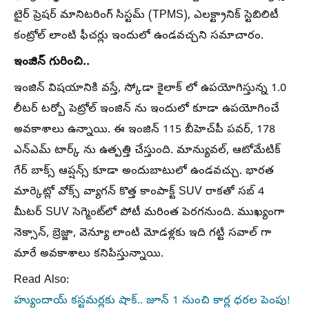
టైర్ ప్రెషర్ మానిటరింగ్ సిస్టమ్ (TPMS), ఎలక్ట్రానిక్ స్టెబిలిటీ
కంట్రోల్ లాంటి ఫీచర్లు ఇందులో ఉండవచ్చని సమాచారం.
ఇంజిన్ గురించి..
ఇంజిన్ విషయానికి వస్తే, స్కోడా కైలాక్‌ లో ఉపయోగిస్తున్న 1.0
లీటర్ టర్బో పెట్రోల్ ఇంజిన్‌ ను ఇందులో కూడా ఉపయోగించే
అవకాశాలు ఉన్నాయి. ఈ ఇంజిన్ 115 బీహెచ్‌పీ పవర్, 178
ఎన్ఎమ్ టార్క్‌ ను ఉత్పత్తి చేస్తుంది. మాన్యువల్, ఆటోమేటిక్
గేర్‌ బాక్స్ ఆప్షన్స్ కూడా అందుబాటులో ఉండవచ్చు. భారత
మార్కెట్లో వోక్స్‌ వ్యాగన్ కొత్త కాంపాక్ట్ SUV రాకతో సబ్ 4
మీటర్ SUV సెగ్మెంట్‌లో పోటీ మరింత పెరగనుంది. ముఖ్యంగా
నెక్సాన్, బ్రెజ్జా, వెన్యూ లాంటి మోడళ్లకు ఇది గట్టి సవాల్‌ గా
మారే అవకాశాలు కనిపిస్తున్నాయి.
Read Also:
హ్యుందాయ్ కస్టమర్లకు షాక్.. జూన్ 1 నుంచి కార్ల ధరల పెంపు!