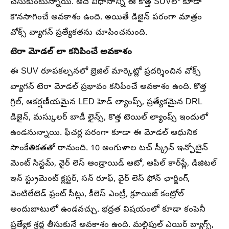
చేసుకుంటున్నాయి. అదే విధానాన్ని ఈ కొత్త SUVలో కూడా
కొనసాగించే అవకాశం ఉంది. అయితే డిజైన్ పరంగా మాత్రం
వోక్స్‌ వ్యాగన్ ప్రత్యేకతను చూపించనుంది.
టెరా మోడల్ లా కనిపించే అవకాశం
ఈ SUV రూపకల్పనలో బ్రెజిల్ మార్కెట్లో ప్రదర్శించిన వోక్స్‌
వ్యాగన్ టెరా మోడల్ ప్రభావం కనిపించే అవకాశం ఉంది. కొత్త
గ్రిల్, ఆకర్షణీయమైన LED హెడ్‌ ల్యాంప్స్, ప్రత్యేకమైన DRL
డిజైన్, మస్కులర్ బాడీ లైన్స్, కొత్త టెయిల్ ల్యాంప్స్ ఇందులో
ఉండనున్నాయి. ఫీచర్ల పరంగా కూడా ఈ మోడల్ ఆధునిక
సాంకేతికతతో రానుంది. 10 అంగుళాల టచ్‌ స్క్రీన్ ఇన్ఫోటైన్‌
మెంట్ సిస్టమ్, వైర్‌ లెస్ ఆండ్రాయిడ్ ఆటో, ఆపిల్ కార్‌ప్లే, డిజిటల్
ఇన్‌ స్ట్రుమెంట్ క్లస్టర్, సన్‌ రూఫ్, వైర్‌ లెస్ ఫోన్ ఛార్జింగ్,
వెంటిలేటెడ్ ఫ్రంట్ సీట్లు, కీలెస్ ఎంట్రీ, క్రూయిజ్ కంట్రోల్
అందుబాటులో ఉండవచ్చు. భద్రత విషయంలో కూడా కంపెనీ
ప్రత్యేక శ్రద్ధ తీసుకునే అవకాశం ఉంది. మల్టిపుల్ ఎయిర్‌ బ్యాగ్స్,