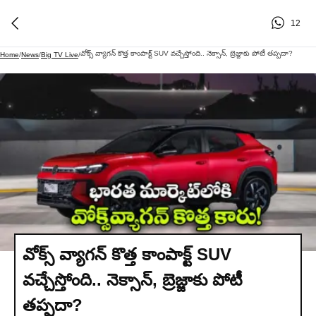
12
వోక్స్‌ వ్యాగన్ కొత్త కాంపాక్ట్ SUV వచ్చేస్తోంది.. నెక్సాన్, బ్రెజ్జాకు పోటీ తప్పదా?
Home
/
News
/
Big TV Live
/
వోక్స్‌ వ్యాగన్ కొత్త కాంపాక్ట్ SUV
వచ్చేస్తోంది.. నెక్సాన్, బ్రెజ్జాకు పోటీ
తప్పదా?