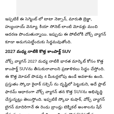
ఇప్పటికే ఈ సెగ్మెంట్ లో టాటా నెక్సాన్, మారుతి బ్రెజ్జా,
హ్యుందాయ్ వెన్యూ, కియా సోనెట్ లాంటి మోడళ్లు మంచి
ఆదరణ పొందుతున్నాయి. ఇప్పుడు ఈ పోటీలోకి వోక్స్‌ వ్యాగన్
కూడా అడుగుపెట్టేందుకు సిద్ధమవుతోంది.
2027 మధ్య నాటికి కొత్త కాంపాక్ట్ SUV
వోక్స్‌ వ్యాగన్ 2027 మధ్య నాటికి భారత మార్కెట్ కోసం కొత్త
కాంపాక్ట్ SUVను తీసుకురావాలని ప్రణాళికలు సిద్ధం చేస్తోంది.
ఈ కొత్త మోడల్ పొడవు 4 మీటర్లలోపు ఉండే అవకాశం ఉంది.
ప్రస్తుతం స్కోడా కైలాక్ సక్సెస్ ను దృష్టిలో పెట్టుకుని, అదే ప్లాట్‌
ఫారమ్ ఆధారంగా వోక్స్‌ వ్యాగన్ తన కొత్త SUVను అభివృద్ధి
చేస్తున్నట్లు తెలుస్తోంది. ఇప్పటికే స్కోడా కుషాక్, వోక్స్‌ వ్యాగన్
టైగన్ మాదిరిగానే ఈ రెండు బ్రాండ్లు టెక్నికల్ అంశాలను షేర్