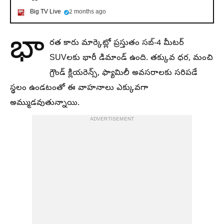
Big TV Live
2 months ago
భా
రత కారు మార్కెట్లో ప్రస్తుతం సబ్-4 మీటర్
SUVలకు భారీ డిమాండ్ ఉంది. తక్కువ ధర, మంచి
గ్రౌండ్ క్లియరెన్స్, ఫ్యామిలీ అవసరాలకు సరిపడే
స్థలం ఉండటంతో ఈ వాహనాలు ఎక్కువగా
అమ్ముడవుతున్నాయి.
ADVERTISEMENT