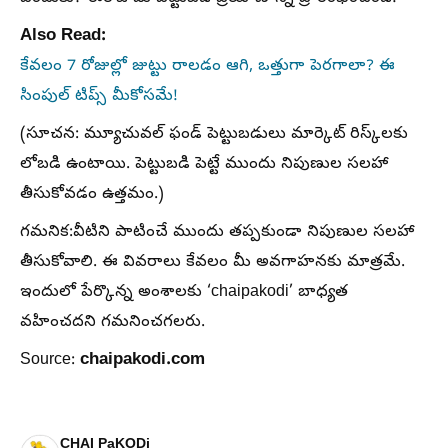
Also Read:
కేవలం 7 రోజుల్లో జుట్టు రాలడం ఆగి, ఒత్తుగా పెరగాలా? ఈ
సింపుల్ టిప్స్ మీకోసమే!
(సూచన: మ్యూచువల్ ఫండ్ పెట్టుబడులు మార్కెట్ రిస్క్‌లకు
లోబడి ఉంటాయి. పెట్టుబడి పెట్టే ముందు నిపుణుల సలహా
తీసుకోవడం ఉత్తమం.)
గమనిక:వీటిని పాటించే ముందు తప్పకుండా నిపుణుల సలహా
తీసుకోవాలి. ఈ వివరాలు కేవలం మీ అవగాహనకు మాత్రమే.
ఇందులో పేర్కొన్న అంశాలకు ‘chaipakodi’ బాధ్యత
వహించదని గమనించగలరు.
chaipakodi.com
Source:
CHAI PaKODi