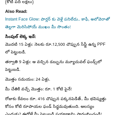
(కోటీ పది లక్షలు)
Also Read:
Instant Face Glow: పార్లర్ కు వెళ్లే పనిలేదు.. కాఫీ, అలోవెరాతో
తెల్లగా మెరిసిపోయే ముఖం మీ సొంతం!
సింపుల్ లెక్క ఇదే:
మొదటి 15 ఏళ్లు: నెలకు రూ.12,500 చొప్పున సేఫ్టీ ఉన్న PPF
లో పెట్టుబడి.
తర్వాతి 9 ఏళ్లు: ఆ వచ్చిన డబ్బును మ్యూచువల్ ఫండ్స్‌లో
పెట్టుబడి.
మొత్తం సమయం: 24 ఏళ్లు.
మీ చేతికి వచ్చే మొత్తం: రూ. 1 కోటి పైనే!
రోజుకు కేవలం రూ. 416 చొప్పున పక్కనపెడితే.. మీ భవిష్యత్తు
కోసం కోటి రూపాయల ఫండ్ సిద్ధమవుతుంది. ఆలస్యం
ఎందుకు? ఈరోజే మీ పెట్టుబడి ప్రయాణాన్ని ప్రారంభించండి!