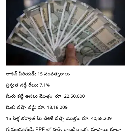
లాకిన్ పీరియడ్: 15 సంవత్సరాలు
ప్రస్తుత వడ్డీ రేటు: 7.1%
మీరు కట్టే అసలు మొత్తం: రూ. 22,50,000
మీకు వచ్చే వడ్డీ: రూ. 18,18,209
15 ఏళ్ల తర్వాత మీ చేతికి వచ్చే మొత్తం: రూ. 40,68,209
గుర్తుంచుకోండి: PPF లో వచ్చే రాబడిపై ఒక్క రూపాయి కూడా