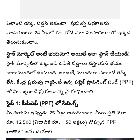
ఎలాంటి రిస్క్, టెన్షన్ లేకుండా.. ప్రభుత్వ పథకాలను
వాడుకుంటూ 24 ఏళ్లలో రూ. కోటి ఎలా సంపాదించాలో ఇక్కడ
తెలుసుకుందాం.
స్టాక్ మార్కెట్ అంటే భయమా? అయితే ఇలా ప్లాన్ చేయండి!
స్టాక్ మార్కెట్‌లో పెట్టుబడి పెడితే నష్టాలు వస్తాయనే భయం
చాలామందిలో ఉంటుంది. అందుకే, ముందుగా ఎలాంటి రిస్క్
లేని, కేంద్ర ప్రభుత్వ గ్యారెంటీ ఉన్న పబ్లిక్ ప్రావిడెంట్ ఫండ్ (PPF)
తో మీ పెట్టుబడి ప్రయాణాన్ని ప్రారంభించాలి.
స్టెప్ 1: పీపీఎఫ్ (PPF) లో సేవింగ్స్
మీ వయసు ఇప్పుడు 25 ఏళ్లు అనుకుందాం. మీరు ప్రతి నెలా
రూ. 12,500 (ఏడాదికి రూ. 1.50 లక్షలు) చొప్పున PPF
ఖాతాలో జమ చేయాలి.