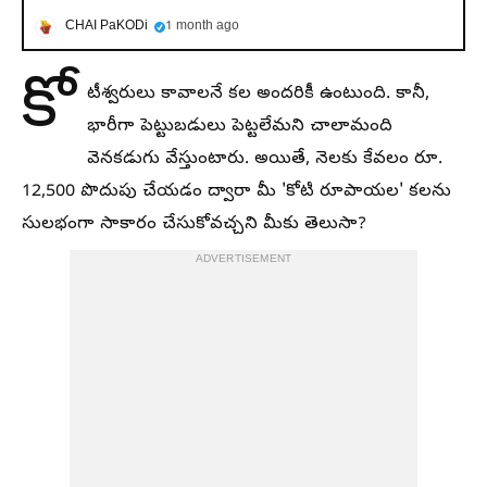
CHAI PaKODi
1 month ago
కో
టీశ్వరులు కావాలనే కల అందరికీ ఉంటుంది. కానీ,
భారీగా పెట్టుబడులు పెట్టలేమని చాలామంది
వెనకడుగు వేస్తుంటారు. అయితే, నెలకు కేవలం రూ.
12,500 పొదుపు చేయడం ద్వారా మీ 'కోటి రూపాయల' కలను
సులభంగా సాకారం చేసుకోవచ్చని మీకు తెలుసా?
ADVERTISEMENT