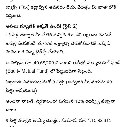
ట్యాక్స్ (Tax) కట్టాల్సిన అవసరం లేదు. మొత్తం మీ ఖాతాలోకే
వస్తుంది.
అసలు మ్యాజిక్ ఇక్కడే ఉంది! (స్టెప్ 2)
15 ఏళ్ల తర్వాత మీ చేతికి వచ్చిన రూ. 40 లక్షలను వెంటనే
ఖర్చు చేయకండి. రూ.కోటి లక్ష్యాన్ని చేరుకోవడానికి ఇక్కడే
మనం ఒక చిన్న ట్రిక్ ప్లే చేయాలి.
ఆ వచ్చిన రూ. 40,68,209 ని మంచి ఈక్విటీ మ్యూచువల్ ఫండ్
(Equity Mutual Fund) లో పెట్టుబడిగా పెట్టండి.
పెట్టుబడి సమయం: మరో 9 ఏళ్లు (అప్పటికి మీ వయసు 49
ఏళ్లు అవుతుంది)
అంచనా రాబడి: దీర్ఘకాలంలో సగటున 12% రిటర్న్స్ వచ్చినా
చాలు.
9 ఏళ్ల తర్వాత అయ్యే మొత్తం: సుమారు రూ. 1,10,92,315