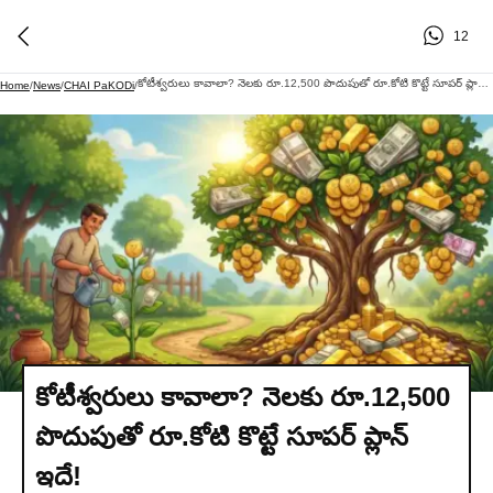
12
కోటీశ్వరులు కావాలా? నెలకు రూ.12,500 పొదుపుతో రూ.కోటి కొట్టే సూపర్ ప్లాన్ ఇదే!
Home
/
News
/
CHAI PaKODi
/
కోటీశ్వరులు కావాలా? నెలకు రూ.12,500
పొదుపుతో రూ.కోటి కొట్టే సూపర్ ప్లాన్
ఇదే!