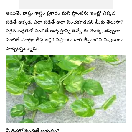
అయితే, వాస్తు శాస్త్రం ప్రకారం మనీ ప్లాంట్‌ను ఇంట్లో ఎక్కడ
పడితే అక్కడ, ఎలా పడితే అలా పెంచకూడదని మీకు తెలుసా?
సరైన పద్ధతిలో పెంచితే అదృష్టాన్ని తెచ్చే ఈ మొక్క, తప్పుగా
పెంచితే మాత్రం తీవ్ర ఆర్థిక నష్టాలకు దారి తీస్తుందని నిపుణులు
హెచ్చరిస్తున్నారు.
ఏ దిశలో పెంచితే అదృష్టం?