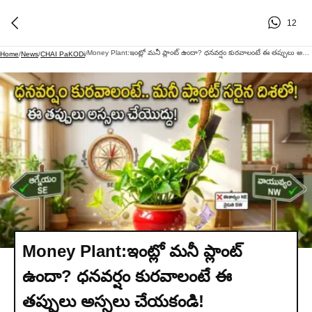
12
Money Plant:ఇంట్లో మనీ ప్లాంట్ ఉందా? ధనవర్షం కురవాలంటే ఈ తప్పులు అస్సలు చేయకండి!
Home
/
News
/
CHAI PaKODi
/
Money Plant:ఇంట్లో మనీ ప్లాంట్
ఉందా? ధనవర్షం కురవాలంటే ఈ
తప్పులు అస్సలు చేయకండి!