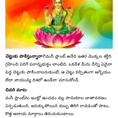
చెట్టుకు పాకిస్తున్నారా?:
మనీ ప్లాంట్ అనేది ఇతర మొక్కల శక్తిని
గ్రహించి పెరిగే పరాన్నభుక్తం లాంటిది. ఒకవేళ మీరు దీన్ని ఏదైనా
పెద్ద చెట్టుకు పాకించాలనుకుంటే, ఆ చెట్టు కచ్చితంగా ఆగ్నేయం
లేదా వాయువ్య దిశలో ఉండేలా చూసుకోండి.
చివరి మాట:
మనీ ప్లాంట్‌ను ఇంట్లో ఉంచడం వల్ల సానుకూల వాతావరణం
ఏర్పడుతుంది. ఇరుక్కుపోయిన డబ్బు తిరిగి రావడంతో పాటు,
కొత్త ఆదాయ మార్గాలు తెరుచుకుంటాయి.