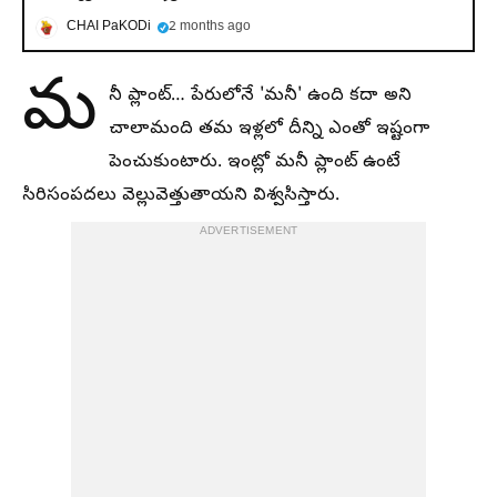
CHAI PaKODi
2 months ago
మ
నీ ప్లాంట్… పేరులోనే 'మనీ' ఉంది కదా అని
చాలామంది తమ ఇళ్లలో దీన్ని ఎంతో ఇష్టంగా
పెంచుకుంటారు. ఇంట్లో మనీ ప్లాంట్ ఉంటే
సిరిసంపదలు వెల్లువెత్తుతాయని విశ్వసిస్తారు.
ADVERTISEMENT