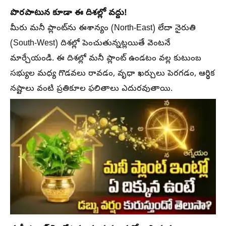
పొరపాటున కూడా ఈ దిశల్లో వద్దు!
మీరు మనీ ప్లాంట్‌ను ఈశాన్యం (North-East) లేదా నైరుతి
(South-West) దిశల్లో పెంచుతున్నట్లయితే వెంటనే
మార్చేయండి. ఈ దిశల్లో మనీ ప్లాంట్ ఉండటం వల్ల కుటుంబ
సభ్యుల మధ్య గొడవలు రావడం, వృధా ఖర్చులు పెరగడం, ఆర్థిక
నష్టాలు వంటి ప్రతికూల ఫలితాలు ఎదురవుతాయి.