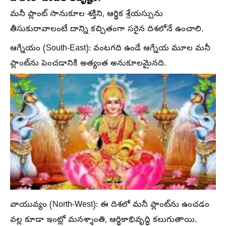
మనీ ప్లాంట్‌ సానుకూల శక్తిని, ఆర్థిక శ్రేయస్సును
తీసుకురావాలంటే దాన్ని కచ్చితంగా సరైన దిశలోనే ఉంచాలి.
ఆగ్నేయం (South-East): వంటగది ఉండే ఆగ్నేయ మూల మనీ
ప్లాంట్‌ను పెంచడానికి అత్యంత అనుకూలమైనది.
వాయువ్యం (North-West): ఈ దిశలో మనీ ప్లాంట్‌ను ఉంచడం
వల్ల కూడా ఇంట్లో మనశ్శాంతి, ఆర్థికాభివృద్ధి కలుగుతాయి.