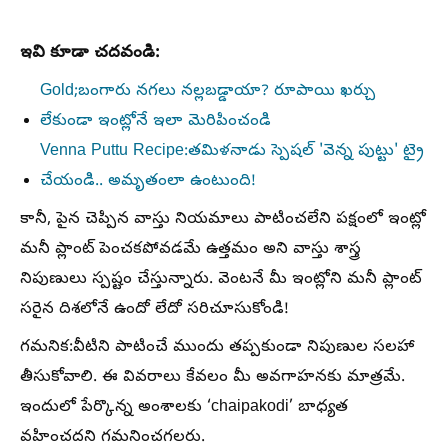
ఇవి కూడా చదవండి:
Gold;బంగారు నగలు నల్లబడ్డాయా? రూపాయి ఖర్చు
లేకుండా ఇంట్లోనే ఇలా మెరిపించండి
Venna Puttu Recipe:తమిళనాడు స్పెషల్ 'వెన్న పుట్టు' ట్రై
చేయండి.. అమృతంలా ఉంటుంది!
కానీ, పైన చెప్పిన వాస్తు నియమాలు పాటించలేని పక్షంలో ఇంట్లో
మనీ ప్లాంట్ పెంచకపోవడమే ఉత్తమం అని వాస్తు శాస్త్ర
నిపుణులు స్పష్టం చేస్తున్నారు. వెంటనే మీ ఇంట్లోని మనీ ప్లాంట్
సరైన దిశలోనే ఉందో లేదో సరిచూసుకోండి!
గమనిక:వీటిని పాటించే ముందు తప్పకుండా నిపుణుల సలహా
తీసుకోవాలి. ఈ వివరాలు కేవలం మీ అవగాహనకు మాత్రమే.
ఇందులో పేర్కొన్న అంశాలకు ‘chaipakodi’ బాధ్యత
వహించదని గమనించగలరు.