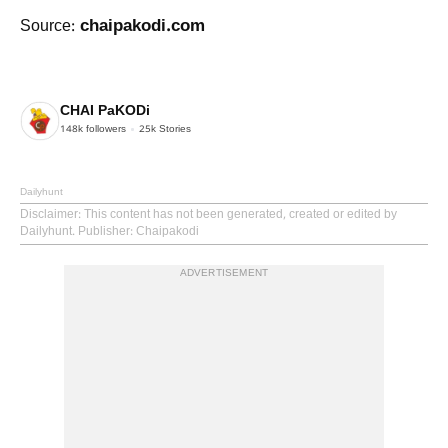
chaipakodi.com
Source:
CHAI PaKODi
148k
followers
25k
Stories
Dailyhunt
Disclaimer
: This content has not been generated, created or edited by
Dailyhunt. Publisher: Chaipakodi
ADVERTISEMENT