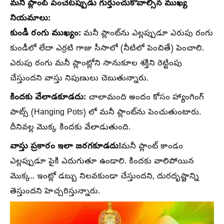
మనీ ప్లాంట్ పెంచేటప్పుడు గుర్తుంచుకోవాల్సిన ముఖ్య
నియమాలు:
కుండీ రంగు ముఖ్యం:
మనీ ప్లాంట్‌ను ఎల్లప్పుడూ ఎరుపు రంగు
కుండీలో లేదా ఎర్రటి గాజు సీసాలో (నీటిలో పెంచితే) పెంచాలి.
ఎరుపు రంగు మనీ ప్లాంట్లోని సానుకూల శక్తిని రెట్టింపు
చేస్తుందని వాస్తు నిపుణులు చెబుతున్నారు.
కిందకు వేలాడకూడదు:
చాలామంది అందం కోసం హ్యాంగింగ్
పాట్స్ (Hanging Pots) లో మనీ ప్లాంట్‌ను పెంచుతుంటారు.
దీనివల్ల మొక్క కిందకు వేలాడుతుంది.
వాస్తు ప్రకారం ఇలా జరగకూడదు!
మనీ ప్లాంట్ కాండం
ఎల్లప్పుడూ పైకి ఎదుగుతూ ఉండాలి. కిందకు వాలిపోయిన
మొక్క.. ఇంట్లో డబ్బు నిలవకుండా చేస్తుందని, దురదృష్టాన్ని
తెస్తుందని హెచ్చరిస్తున్నారు.