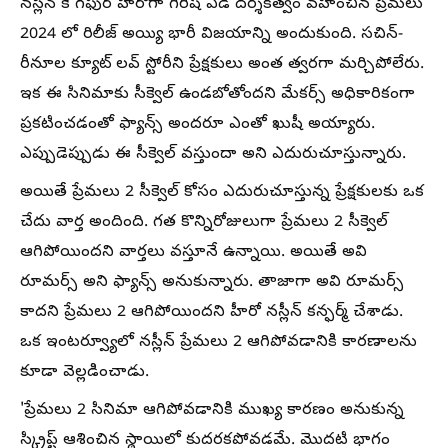
నస్లీన్ కె గఫుర్ హీరోగా గిరీష్ ఏడీ దర్శకత్వం వహించిన ప్రేమలు
2024 లో రిలీజ్ అయ్యి భారీ విజయాన్ని అందుకుంది. సచిన్-
రీనూల క్యూట్ లవ్ స్టోరీని ప్రేక్షకులు అంత త్వరగా మర్చిపోలేరు.
ఇక ఈ సినిమాకు సీక్వెల్ ఉండబోతోందని మేకర్స్ అధికారికంగా
ప్రకటించడంతో ఫ్యాన్స్ అందరూ ఎంతో ఖుషీ అయ్యారు.
ఎప్పుడెప్పుడు ఈ సీక్వెల్ వస్తుందా అని ఎదురుచూస్తున్నారు.
అయితే ప్రేమలు 2 సీక్వెల్ కోసం ఎదురుచూస్తున్న ప్రేక్షకులకు ఒక
చేదు వార్త అందింది. గత కొన్నిరోజులుగా ప్రేమలు 2 సీక్వెల్
ఆగిపోయిందని వార్తలు వస్తూనే ఉన్నాయి. అయితే అవి
రూమర్స్ అని ఫ్యాన్స్ అనుకున్నారు. తాజాగా అవి రూమర్స్
కాదని ప్రేమలు 2 ఆగిపోయిందని హీరో నస్లీన్ కన్ఫర్మ్ చేశాడు.
ఒక ఇంటర్వ్యూలో నస్లీన్ ప్రేమలు 2 ఆగిపోవడానికి కారణాలను
కూడా వెల్లడించాడు.
'ప్రేమలు 2 సినిమా ఆగిపోవడానికి ముఖ్య కారణం అనుకున్న
స్క్రిప్ట్ ఆశించిన స్థాయిలో కుదరకపోవడమే. మొదటి భాగం