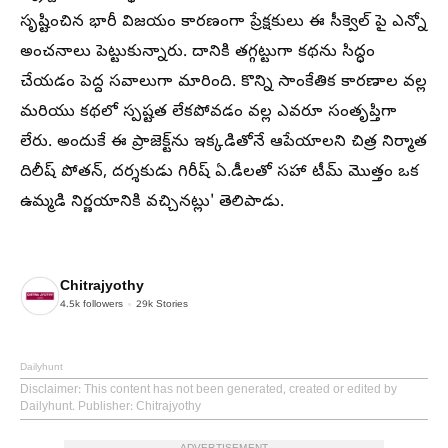
సృష్టించిన భారీ విజయం కారణంగా ప్రేక్షకులు ఈ సీక్వెల్ పై ఎన్నో
అంచనాలు పెట్టుకున్నారు. దానికి తగ్గట్టుగా కథను సిద్ధం
చేయడం పెద్ద సవాలుగా మారింది. కొన్ని సాంకేతిక కారణాల వల్ల
మరియు కథలో స్పష్టత లేకపోవడం వల్ల ఎవరూ సంతృప్తిగా
లేరు. అందుకే ఈ ప్రాజెక్ట్‌ను ఇక్కడితోనే ఆపేయాలని చిత్ర నిర్మాత
దిలీష్ పోతన్, దర్శకుడు గిరీష్ ఏ.డీలతో సహా టీమ్ మొత్తం ఒక
ఉమ్మడి నిర్ణయానికి వచ్చినట్లు' తెలిపాడు.
Chitrajyothy
4.5k
followers
29k
Stories
Dailyhunt
Disclaimer
: This content has not been generated, created or edited by
Dailyhunt. Publisher: Chitrajyothy