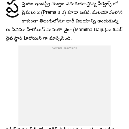
ప్ర
స్తుతం ఇండస్ట్రీ మొత్తం ఎదురుచూస్తోన్న సీక్వెల్స్ లో
ప్రేమలు 2 (Premalu 2) కూడా ఒకటి. మలయాళంలోనే
కాకుండా తెలుగులోనూ భారీ విజయాన్ని అందుకున్న
ఈ సినిమా హీరోయిన్ మమితా బైజు (Mamitha Baiju)ను ఓవర్
నైట్ స్టార్ హీరోయిన్ గా మార్చేసింది.
ADVERTISEMENT