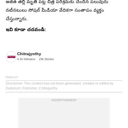
అజిత్ తల్లి మృతి పట్ల చిత్ర పరిశ్రమకు చెందిన పలువురు
నటీనటులు సోషల్ మీడియా వేదికగా సంతాపం వ్యక్తం
చేస్తున్నారు.
ఇవి కూడా చదవండి:
Chitrajyothy
4.5k
followers
29k
Stories
Dailyhunt
Disclaimer
: This content has not been generated, created or edited by
Dailyhunt. Publisher: Chitrajyothy
ADVERTISEMENT