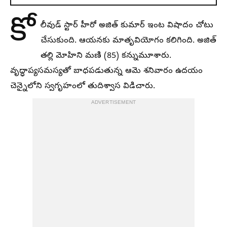
కో
లీవుడ్‌ స్టార్‌ హీరో అజిత్‌ కుమార్‌ ఇంట విషాదం చోటు
చేసుకుంది. ఆయనకు మాతృవియోగం కలిగింది. అజిత్‌
తల్లి మోహిని మణి (85) కన్నుమూశారు.
వృద్ధాప్యసమస్యతో బాధపడుతున్న ఆమె శనివారం ఉదయం
చెన్నైలోని స్వగృహంలో తుదిశ్వాస విడిచారు.
ADVERTISEMENT