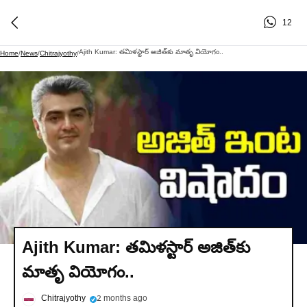
12
Ajith Kumar: తమిళస్టార్‌ అజిత్‌కు మాతృ వియోగం..
Home
/
News
/
Chitrajyothy
/
Ajith Kumar: తమిళస్టార్‌ అజిత్‌కు
మాతృ వియోగం..
Chitrajyothy
2 months ago