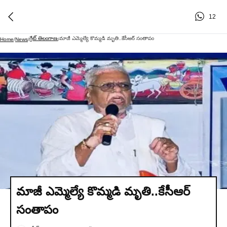
12
గ్రేట్ తెలంగాణ
మాజీ ఎమ్మెల్యే కొమ్మడి మృతి..కేసీఆర్ సంతాపం
Home
/
News
/
/
మాజీ ఎమ్మెల్యే కొమ్మడి మృతి..కేసీఆర్
సంతాపం