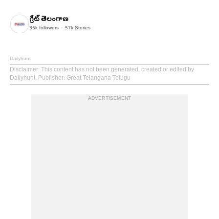
గ్రేట్ తెలంగాణ
35k
followers
57k
Stories
Dailyhunt
Disclaimer
: This content has not been generated, created or edited by
Dailyhunt. Publisher: Great Telangana Telugu
ADVERTISEMENT