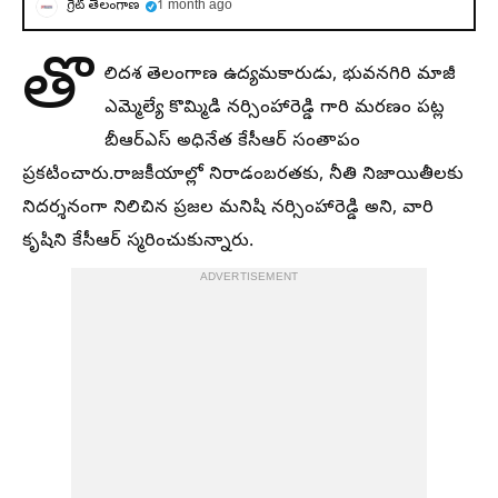
గ్రేట్ తెలంగాణ
1 month ago
తొ
లిదశ తెలంగాణ ఉద్యమకారుడు, భువనగిరి మాజీ
ఎమ్మెల్యే కొమ్మిడి నర్సింహారెడ్డి గారి మరణం పట్ల
బీఆర్ఎస్ అధినేత కేసీఆర్ సంతాపం
ప్రకటించారు.రాజకీయాల్లో నిరాడంబరతకు, నీతి నిజాయితీలకు
నిదర్శనంగా నిలిచిన ప్రజల మనిషి నర్సింహారెడ్డి అని, వారి
కృషిని కేసీఆర్ స్మరించుకున్నారు.
ADVERTISEMENT