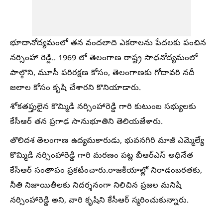
భూదానోద్యమంలో తన వందలాది ఎకరాలను పేదలకు పంచిన
నర్సింహా రెడ్డి.. 1969 లో తెలంగాణ రాష్ట్ర సాధనోద్యమంలో
పాల్గొని, మూసీ పరిరక్షణ కోసం, తెలంగాణకు గోదావరి నదీ
జలాల కోసం కృషి చేశారని కొనియాడారు.
శోకతప్తులైన కొమ్మిడి నర్సింహారెడ్డి గారి కుటుంబ సభ్యులకు
కేసీఆర్ తన ప్రగాఢ సానుభూతిని తెలియజేశారు.
తొలిదశ తెలంగాణ ఉద్యమకారుడు, భువనగిరి మాజీ ఎమ్మెల్యే
కొమ్మిడి నర్సింహారెడ్డి గారి మరణం పట్ల బీఆర్ఎస్ అధినేత
కేసీఆర్ సంతాపం ప్రకటించారు.రాజకీయాల్లో నిరాడంబరతకు,
నీతి నిజాయితీలకు నిదర్శనంగా నిలిచిన ప్రజల మనిషి
నర్సింహారెడ్డి అని, వారి కృషిని కేసీఆర్ స్మరించుకున్నారు.