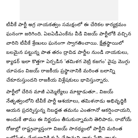
టీవీకే పార్టీ అగ్ర నాయకత్వం సమక్షంలో ఈ చేరికల కార్యక్రమం
ఘనంగా జరిగింది. ఏఐఏడీఎంకేను వీడి విజయ్ పార్టీలోకి వచ్చిన
వారిని టీవీకే శ్రేణులు ఘనంగా స్వాగతించాయి. క్షేత్రస్థాయిలో
బలమైన పట్టున్న పాత తరం ద్రావిడ పార్టీల నుండి నాయకులు,
క్యాడర్ ఇలా కొత్తగా ఏర్పడిన 'తమిళగ వెట్రి కజగం' వైపు మొగ్గు
చూపడం విజయ్ రాజకీయ ప్రస్థానానికి మరింత బలాన్ని
చేకూరుస్తుందని రాజకీయ విశ్లేషకులు భావిస్తున్నారు.
పార్టీలో చేరిన మాజీ ఎమ్మెల్యేలు మాట్లాడుతూ.. విజయ్
నేతృత్వంలోని టీవీకే పార్టీ ఆశయాలు, తమిళనాడు అభివృద్ధికి
ఆయన ప్రదర్శిస్తున్న నిబద్ధత తమను ఎంతగానో ఆకర్షించాయని,
అందుకే తాము ఈ నిర్ణయం తీసుకున్నామని తెలిపారు. రాబోయే
రోజుల్లో రాష్ట్రవ్యాప్తంగా విజయ్ సారథ్యంలో పార్టీని మరింత