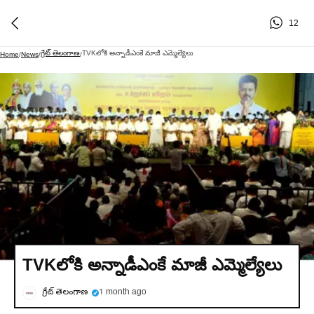
12
గ్రేట్ తెలంగాణ
TVKలోకి అన్నాడీఎంకే మాజీ ఎమ్మెల్యేలు
Home
/
News
/
/
TVKలోకి అన్నాడీఎంకే మాజీ ఎమ్మెల్యేలు
గ్రేట్ తెలంగాణ
1 month ago