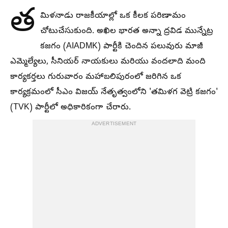
త
మిళనాడు రాజకీయాల్లో ఒక కీలక పరిణామం
చోటుచేసుకుంది. అఖిల భారత అన్నా ద్రవిడ మున్నేట్ర
కజగం (AIADMK) పార్టీకి చెందిన పలువురు మాజీ
ఎమ్మెల్యేలు, సీనియర్ నాయకులు మరియు వందలాది మంది
కార్యకర్తలు గురువారం మహాబలిపురంలో జరిగిన ఒక
కార్యక్రమంలో సీఎం విజయ్ నేతృత్వంలోని 'తమిళగ వెట్రి కజగం'
(TVK) పార్టీలో అధికారికంగా చేరారు.
ADVERTISEMENT