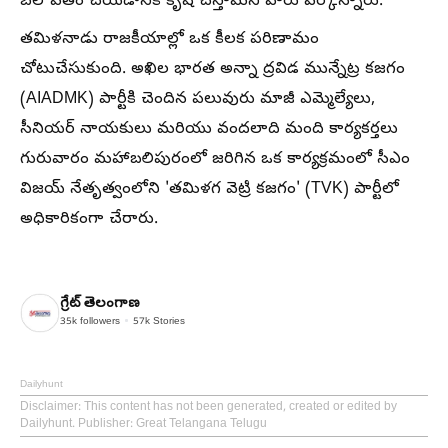
బలోపేతం చేయడానికి కృషి చేస్తామని వారు పేర్కొన్నారు.
తమిళనాడు రాజకీయాల్లో ఒక కీలక పరిణామం
చోటుచేసుకుంది. అఖిల భారత అన్నా ద్రవిడ మున్నేట్ర కజగం
(AIADMK) పార్టీకి చెందిన పలువురు మాజీ ఎమ్మెల్యేలు,
సీనియర్ నాయకులు మరియు వందలాది మంది కార్యకర్తలు
గురువారం మహాబలిపురంలో జరిగిన ఒక కార్యక్రమంలో సీఎం
విజయ్ నేతృత్వంలోని 'తమిళగ వెట్రి కజగం' (TVK) పార్టీలో
అధికారికంగా చేరారు.
గ్రేట్ తెలంగాణ
35k
followers
57k
Stories
Dailyhunt
Disclaimer
: This content has not been generated, created or edited by
Dailyhunt. Publisher: Great Telangana Telugu