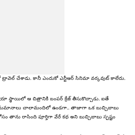
రావెల్ చేశాడు. కానీ ఎందుకో ఎన్టీఆర్ సినిమా వర్కవుట్ కాలేదు.
యా స్థాయిలో ఆ చిత్రానికి బంపర్ క్రేజ్ తీసుకొచ్చాడు. ఐతే
ే అనుమానాలు చాలామందిలో ఉండగా.. తాజాగా ఒక బుచ్చిబాబు
ోసం తాను రాసింది పూర్తిగా వేరే కథ అని బుచ్చిబాబు స్పష్టం