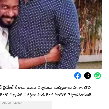
న్ క్రియేట్ చేశాడు యువ దర్శకుడు బుచ్చిబాబు సానా. తొలి
ెండో చిత్రానికి ఎవరైనా మిడ్ రేంజ్ హీరోతో చేస్తాడనుకుంటే..
ADVERTISEMENT