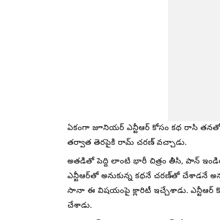
ఏకంగా జూనియర్ ఎన్టీఆర్ కోసం కథ రాసి తనతో ట్
తర్వాత తెరపైకి రామ్ చరణ్ వచ్చాడు.
అతడితో పెద్ది లాంటి భారీ చిత్రం తీసి, పాన్ ఇండి
ఎన్టీఆర్‌తో అనుకున్న కథనే చరణ్‌తో చేశాడన
సానా ఈ విషయంపై క్లారిటీ ఇచ్చేశాడు. ఎన్టీఆర్ క
చేశాడు.