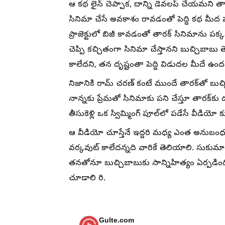
ఆ కథ లైన్ చెప్పాక, దాన్ని డెవలప్ చేయమని త
సినిమా చేసే అవకాశం రావడంతో పెద్ది కథ మీద
ప్రాజెక్టులో బిజీ కావడంతో తారక్ సినిమాను పక్కన
చెప్పి కచ్చితంగా సినిమా చేస్తానని బుచ్చిబాబు త
కాలేదని, తన దృష్టంతా పెద్ది విడుదల మీదే ఉందని
నిజానికి రామ్ చరణ్ కంటే ముందే తారక్‌తో బుచ్
నాన్నకు ప్రేమతో సినిమాకు పని చేస్తూ తారక్‌క
తీసుకెళ్లి ఒక స్విమ్మింగ్ పూల్‌లో పడేసే వీడ
ఆ వీడియో చూస్తేనే ఇద్దరి మధ్య ఎంత అనుబంధ
వర్కవుట్ కాలేదన్నది వారికే తెలియాలి. సుకుమ
తనతోనూ బుచ్చిబాబుకు సాన్నిహిత్యం ఏర్పడింది.
చూడాలి రి.
Gulte.com