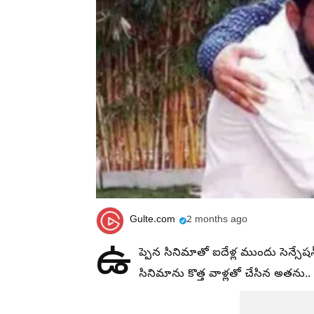
Gulte.com
2 months ago
ఉ
ప్పెన సినిమాతో ఐదేళ్ల ముందు సెన్సేష
సినిమాను కొత్త వాళ్లతో చేసిన అతను.. ర