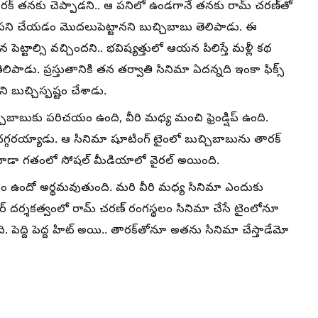
ారక్ తనకు చెప్పాడని.. ఆ పనిలో ఉండగానే తనకు రామ్ చరణ్‌తో
 పని చేయడం మొదలుపెట్టానని బుచ్చిబాబు తెలిపాడు. ఈ
 పెట్టాల్సి వచ్చిందని.. భవిష్యత్తులో ఆయన పిలిస్తే మళ్లీ కథ
ెలిపాడు. ప్రస్తుతానికి తన తర్వాతి సినిమా ఏదన్నది ఇంకా ఫిక్స్
 బుచ్చిస్పష్టం చేశాడు.
చిబాబుకు పరిచయం ఉంది, వీరి మధ్య మంచి ఫ్రెండ్షిప్ ఉంది.
ు దగ్గరయ్యాడు. ఆ సినిమా షూటింగ్ టైంలో బుచ్చిబాబును తారక్
ియో కూడా గతంలో సోషల్ మీడియాలో వైరల్ అయింది.
ం ఉందో అర్థమవుతుంది. మరి వీరి మధ్య సినిమా ఎందుకు
ార్ దర్శకత్వంలో రామ్ చరణ్ రంగస్థలం సినిమా చేసే టైంలోనూ
 పెద్ది పెద్ద హిట్ అయి.. తారక్‌తోనూ అతను సినిమా చేస్తాడేమో