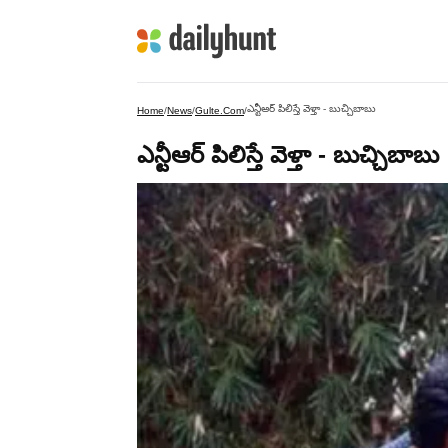
ఎన్టీఆర్ పిలిస్తే వెళ్తా - బుచ్చిబాబు
Home
/
News
/
Gulte.com
/
ఎన్టీఆర్ పిలిస్తే వెళ్తా - బుచ్చిబాబు