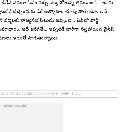
 డీకేనే నేరుగా సీఎం కుర్చీ ఎక్కబోతున్న తరుణంలో… తనకు
ాజ్యసభ సీటిచ్చేందుకు డీకే ఉత్సాహం చూపుతారు కదా. అదే
నే షర్మిలకు రాజ్యసభ సీటును ఇప్పించి… ఏపీలో పార్టీ
 సమాచారం. ఇదే జరిగితే… ఇప్పటికే భారీగా నష్టపోయిన వైసీపీ
లేషణలు అయితే సాగుతున్నాయి.
ted or edited by Dailyhunt. Publisher: Gulte Telugu
ADVERTISEMENT