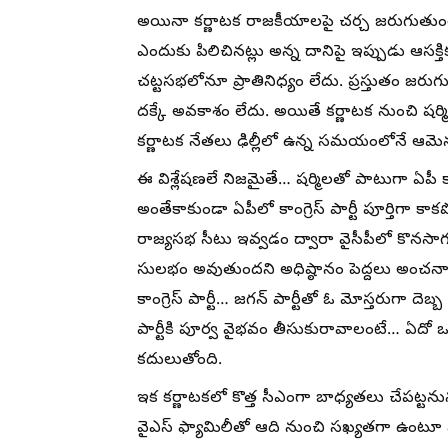
అయినా కర్ణాటక రాజకీయాలపై చర్చ జరుగుతుంటే… ఏ
ఎందుకు పిలిచినట్లు అన్న దానిపై ఇప్పుడు ఆసక్తి
చట్టసభలోనూ ప్రాతినిధ్యం లేదు. ప్రస్తుతం జరుగ
దక్కే అవకాశం లేదు. అయితే కర్ణాటక నుంచి షర్మ
కర్ణాటక నేతలు ఢిల్లీలో ఉన్న సమయంలోనే ఆమెను కూ
ఈ విశ్లేషణలే నిజమైతే… షర్మిలతో పాటుగా ఏపీ కా
అంతేకాకుండా ఏపీలో కాంగ్రెస్ పార్టీ పూర్తిగా
రాజ్యసభ సీటు ఇవ్వడం ద్వారా వైసీపీలో కొనసాగుతు
సులభం అవుతుందని అధిష్ఠానం పెద్దలు అంచనా 
కాంగ్రెస్ పార్టీ… జగన్ పార్టీతో ఓ మోస్తరుగా దెబ్బ
పార్టీకి పూర్వ వైభవం తీసుకురావాలంటే… ఏదో ఒక
కదులుతోంది.
ఇక కర్ణాటకలో కొత్త సీఎంగా బాధ్యతలు చేపట్టన
వైఎస్ ఫ్యామిలీతో ఆది నుంచి సఖ్యతగా ఉంటూ వస్త