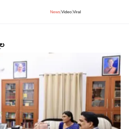
|
|
News
Video
Viral
ిల