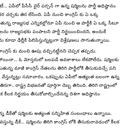
పీలో పీసీసీ చైర్ పర్సన్ గా ఉన్న షర్మిలను పార్టీ అధిష్ఠానం
కర చర్చకు తెర లేసింది. ఏపీ నుంచి కాంగ్రెస్ కు ఏ ఒక్క
ుతున్న రాజ్యసభ ఎన్నికల్లోనూ ఏపీ నుంచి ఆ పార్టీకి ఏ ఒక్క సీటూ
ిలను రాజ్యసభకు పంపాలని పార్టీ నిర్ణయించిందని, అందుకే
డా ఢిల్లీకి పిలిపిస్తున్నట్లుగా విశ్లేషణలు సాగుతున్నాయి.
ంగ్రెస్ కు మంచి ఊపు వచ్చినట్టేనని చెప్పక తప్పదు.
 కాకపోయినా… ఓ మోస్తరులో బలపడే అవకాశాలు లేకపోలేదు. షర్మిలకు
న్న మాజీ కాంగ్రెస్ నేతలను తిరిగి పార్టీలోకి తీసుకువచ్చే పని
వేస్తున్నట్లు సమాచారం. ఒకప్పుడు ఏపీలో అత్యంత బలంగా ఉన్న
 తినగా.. రాష్ట్ర విభజనతో పూర్తిగా దెబ్బ తినింది. తిరిగి రాష్ట్రంలో
 కీలక నిర్ణయం తీసుకోవాల్సిందేనన్న దిశగా అధిష్ఠానం
ున్న డీకేతో షర్మిలకు అత్యంత సన్నిహిత సంబంధాలు ఉన్నాయి.
ున్న డీకే… షర్మిలను తిరిగి కాంగ్రెస్ లోకి తీసుకురావడంలో కీలక