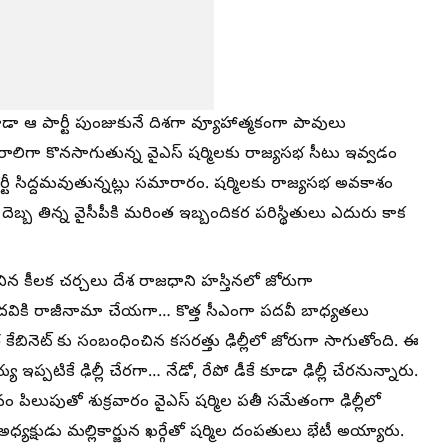
కూడా ఆ పార్టీ పుంజుకునే దిశగా వ్యూహాత్మకంగా పావులు
రాలిగా కొనసాగుతున్న వైఎస్ షర్మిలకు రాజ్యసభ సీటు ఇవ్వడం
్టీ సిద్దమవుతున్నట్లు సమారారం. షర్మిలకు రాజ్యసభ అవకాశం
దెబ్బ తిన్న వైసీపీకి మరింత ఇబ్బందికర పరిస్థితులు ఎదురు కాక
చిన కీలక చర్చలు దేశ రాజధాని హస్తినలో జోరుగా
పదవికి రాజీనామా చేయగా… కొత్త సీఎంగా పదవీ బాధ్యతలు
్త కేబినెట్ కు సంబంధించిన కసరత్తు ఢిల్లీలో జోరుగా సాగుతోంది. ఈ
ప్పటికే ఢిల్లీ చేరగా… నేడో, రేపో డీకే కూడా ఢిల్లీ చేరనున్నారు.
నం పిలుపుతో శుక్రవారం వైఎస్ షర్మిల పతీ సమేతంగా ఢిల్లీలో
్యక్షుడు మల్లికార్జున ఖర్గేతో షర్మిల దంపతులు భేటీ అయ్యారు.