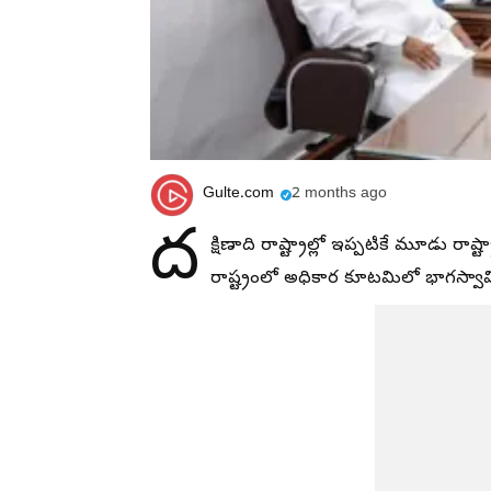
Gulte.com
2 months ago
ద
క్షిణాది రాష్ట్రాల్లో ఇప్పటికే మూడు రాష్ట్
రాష్ట్రంలో అధికార కూటమిలో భాగస్వామ