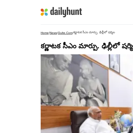
కర్ణాటక సీఎం మార్పు. ఢిల్లీలో షర్మిల
Home
/
News
/
Gulte.com
/
కర్ణాటక సీఎం మార్పు. ఢిల్లీలో షర్మ