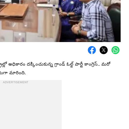
రాల్లో అధికారం దక్కించుకున్న గ్రాండ్ ఓల్డ్ పార్టీ కాంగ్రెస్.. మరో
ిగా మారింది.
ADVERTISEMENT