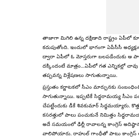
తాజాగా మిగిలి ఉన్న దక్షిణాది రాష్ట్రం ఏపీలో 
కదుపుతోంది. ఇందులో భాగంగా ఏపీసీసీ అధ్యక్షు
ద్వారా ఏపీలో ఓ మోస్తరుగా బలపడేందుకు ఆ పార
దక్కిందంటే మాత్రం…ఏపీలో గత ఎన్నికల్లో చావు 
తప్పవన్న విశ్లేషణలు సాగుతున్నాయి.
ప్రస్తుతం కర్ణాటకలో సీఎం మార్పునకు సంబంధిం
సాగుతున్నాయి. ఇప్పటికే సిద్ధరామయ్య సీఎం 
చేపట్టేందుకు డీకే శివకుమార్ సిద్ధమయ్యారు. కొత
కసరత్తులో పాలు పంచుకునే నిమిత్తం సిద్ధరామయ్య ఇ
అదే సమయంలో ఢిల్లీ రావాలన్న కాంగ్రెస్ అదిష్ఠా
వాలిపోయారు. రాహుల్ గాంధీతో పాటు కాంగ్రెస్ అధ