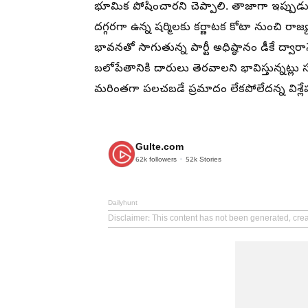
భూమిక పోషించారని చెప్పాలి. తాజాగా ఇప్పుడు
దగ్గరగా ఉన్న షర్మిలకు కర్ణాటక కోటా నుంచి ర
భావనతో సాగుతున్న పార్టీ అధిష్ఠానం డీకే ద్వారా
బలోపేతానికి దారులు తెరవాలని భావిస్తున్నట్లు
మరింతగా పలచబడే ప్రమాదం లేకపోలేదన్న విశ్
Gulte.com
62k
followers
52k
Stories
Dailyhunt
Disclaimer
: This content has not been generated, crea