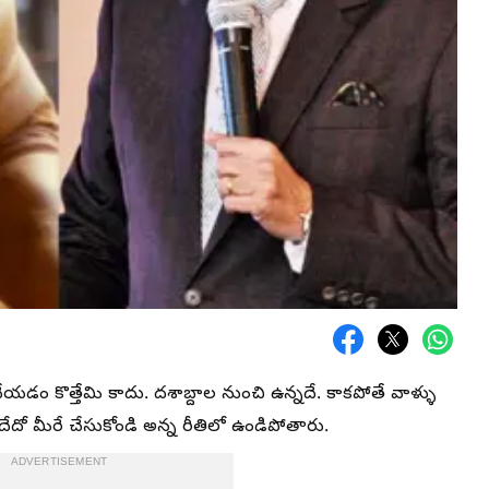
యడం కొత్తేమి కాదు. దశాబ్దాల నుంచి ఉన్నదే. కాకపోతే వాళ్ళు
ేదో మీరే చేసుకోండి అన్న రీతిలో ఉండిపోతారు.
ADVERTISEMENT