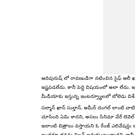
ఆదిపురుష్ లో రావణుడిగా నటించిన సైఫ్ అలీ 
ఇష్టపడలేదు. కానీ పెద్ది విషయంలో అలా లేదు.
మీడియాకు ఇస్తున్న ఇంటర్వ్యూలలో బోలెడు వి
సల్మాన్ ఖాన్ సుల్తాన్, అమీర్ దంగల్ లాంటి వా
చూసింది ఏమి కాదని, అసలు సినిమా వేరే లెవెల
ఇలాంటి చిత్రాలు వస్తాయని ఓ రేంజ్ ఎలివేషన్ల