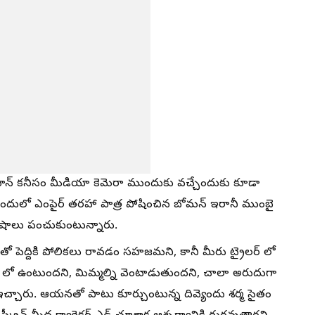
ఖాన్ కనీసం మీడియా కెమెరా ముందుకు వచ్చేందుకు కూడా
 ఇందులో ఎంపైర్ తరహా పాత్ర పోషించిన బోమన్ ఇరానీ ముంబై
శేషాలు పంచుకుంటున్నారు.
టితో పెద్దికి పోలికలు రావడం సహజమని, కానీ మీరు ట్రైలర్ లో
్ లో ఉంటుందని, మిమ్మల్ని వెంటాడుతుందని, చాలా అరుదుగా
ు ఇచ్చారు. ఆయనతో పాటు కూర్చుంటున్న దివ్యెందు శర్మ సైతం