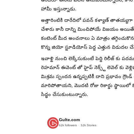
అందరూ తనను విలన్ అనుకుంటున్నారని, కానీ స్క్ర
హామీ ఇస్తున్నాడు.
అత్తారింటికి దారేదిలో పవన్ కళ్యాణ్ తాతయ్యగ
చేశారు కానీ దాన్ని మించిపోయే విజయం అయితే దక
కంటెంట్ మీద అంచనాలు ఏ మాత్రం తగ్గించుకొనవసరం 
కొన్న జియో స్టూడియోస్ పెద్ద ఎత్తున విడుదల చేసే
ఇవాళ్టి నుంచి లెక్కేసుకుంటే పెద్ది రిలీజ్ క
రెహమాన్ ఈవెంట్ తో హైప్ నెక్స్ట్ లెవెల్ కు వెళ
మిశ్రమ స్పందన ఉన్నప్పటికీ దాని ప్రభావం గ్రౌండ్ 
మారిపోతాయని, మొదటి రోజు రికార్డు స్థాయిలో ఓప
సిద్ధం చేసుకుంటున్నారు.
Gulte.com
62k
followers
52k
Stories