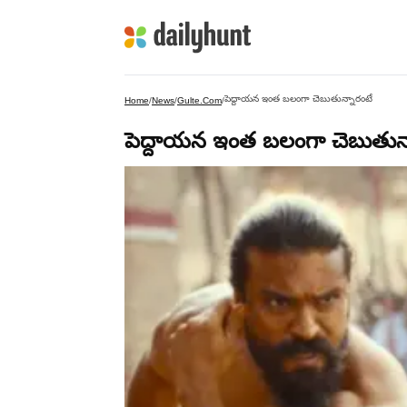
పెద్దాయన ఇంత బలంగా చెబుతున్నారంటే
Home
/
News
/
Gulte.com
/
పెద్దాయన ఇంత బలంగా చెబుతున్