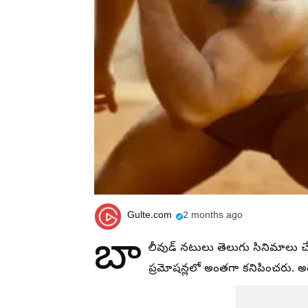
Gulte.com
2 months ago
బా
లీవుడ్ నటులు తెలుగు సినిమాలు చే
ప్రమోషన్లలో అంతగా కనిపించరు. అద