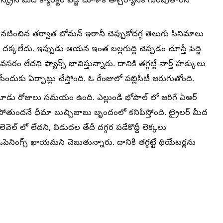
ీన్ మీద క్యారెక్టర్ ఎడ్జ్ చూశాక ఆశ్చర్యానికి గురవుతారని
ా నటించిన తర్వాత బోమన్ ఇరానీ చెప్పుకోదగ్గ తెలుగు సినిమాలు
్కలేదు. ఇప్పుడు ఆయన ఇంత బల్లగుద్ది చెప్పడం చూస్తే పెద్ది
లేదని ఫ్యాన్స్ భావిస్తున్నారు. దానికి తగ్గట్టే నార్త్ హక్కులు
ందుకు ఏర్పాట్లు చేస్తోంది. ఓ రేంజులో పబ్లిసిటీ జరుగుతోంది.
ు పదమూడు రోజులు సమయం ఉంది. ఎల్లుండి భోపాల్ లో జరిగే ఏఆర్
్లిపోతుందనే ధీమా బుచ్చిబాబు బృందంలో కనిపిస్తోంది. ట్రైలర్ మీద
లెవెల్ లో లేదని, విడుదల తేదీ దగ్గర పడేకొద్దీ లెక్కలు
ెనింగ్స్ ఖాయమని చెబుతున్నారు. దానికి తగ్గట్టే థియేటర్లను