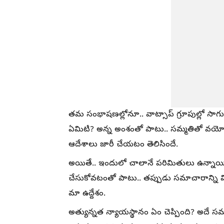
తమ సంభాషణల్లోనూ.. వాట్సాప్ గ్రూపుల్లో సాగుతున్
ఏమిటి? అన్న అంశంతో పాటు.. సమ్మతితో వయోజనుల
ఆదేశాలు జారీ చేయటం తెలిసిందే.
అయితే.. ఇందులో చాలానే పరిమితులు ఉన్నాయి. 
చేసుకోవటంతో పాటు.. తప్పుడు సమాచారాన్ని విస్తర
మా ఉద్దేశం.
అత్యున్నత న్యాయస్థానం ఏం చెప్పింది? అదే స