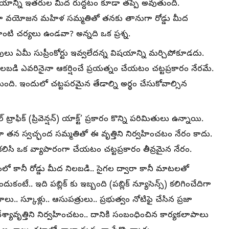
రాయాన్ని ఇతరుల మీద రుద్దటం కూడా తప్పే అవుతుంది.
ో ఎవరైనా వయోజన మహిళ సమ్మతితో తనకు తానుగా రోడ్డు మీద
లాంటి చర్యలు ఉండవా? అన్నది ఒక ప్రశ్న.
ులు ఏమీ సుప్రీంకోర్టు ఇవ్వలేదన్న విషయాన్ని మర్చిపోకూడదు.
డి ఎవరినైనా ఆకర్షించే ప్రయత్నం చేయటం చట్టప్రకారం నేరమే.
ుంది. ఇందులో చట్టపరమైన తేడాల్ని అర్థం చేసుకోవాల్సిన
రాఫిక్ (ప్రివెన్షన్) యాక్ట్’ ప్రకారం కొన్ని పరిమితులు ఉన్నాయి.
గా తన స్వచ్ఛంద సమ్మతితో ఈ వృత్తిని నిర్వహించటం నేరం కాదు.
ి ఒక వ్యాపారంగా చేయటం చట్టప్రకారం తీవ్రమైన నేరం.
ేశంలో కానీ రోడ్డు మీద నిలబడి.. సైగల ద్వారా కానీ మాటలతో
ుకంటే.. ఇది పబ్లిక్ కు ఇబ్బంది (పబ్లిక్ న్యూసెన్స్) కలిగించేదిగా
.. స్కూళ్లు.. ఆసుపత్రులు.. ప్రభుత్వం నోటిఫై చేసిన ప్రజా
శ్యావృత్తిని నిర్వహించటం.. దానికి సంబంధించిన కార్యకలాపాలు