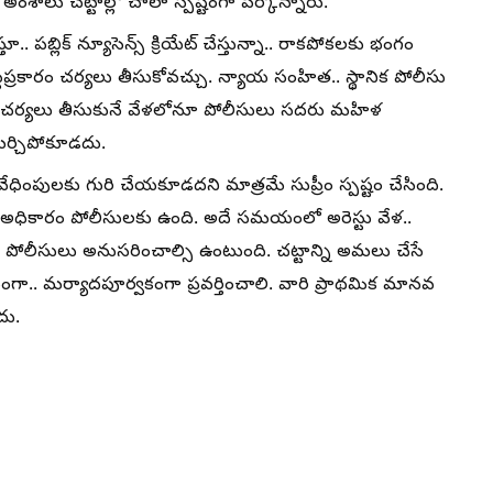
ాలు చట్టాల్లో చాలా స్పష్టంగా పేర్కొన్నారు.
తూ.. పబ్లిక్ న్యూసెన్స్ క్రియేట్ చేస్తున్నా.. రాకపోకలకు భంగం
్టప్రకారం చర్యలు తీసుకోవచ్చు. న్యాయ సంహిత.. స్థానిక పోలీసు
టి చర్యలు తీసుకునే వేళలోనూ పోలీసులు సదరు మహిళ
మర్చిపోకూడదు.
ేధింపులకు గురి చేయకూడదని మాత్రమే సుప్రీం స్పష్టం చేసింది.
ేసే అధికారం పోలీసులకు ఉంది. అదే సమయంలో అరెస్టు వేళ..
పోలీసులు అనుసరించాల్సి ఉంటుంది. చట్టాన్ని అమలు చేసే
ీయంగా.. మర్యాదపూర్వకంగా ప్రవర్తించాలి. వారి ప్రాథమిక మానవ
దు.