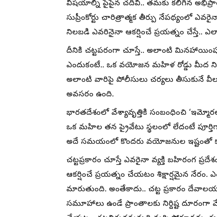
విషయాల్ని పైపైన చదివి.. తమకు కలిగిన అభిప్
సుప్రీంకోర్టు చారిత్రాత్మక తీర్పు నేపథ్యంల
నిలబడి ఎవరినైనా ఆకర్షించే ప్రయత్నం చేస్తే.. ఎ
దీనికి చట్టపరంగా చూస్తే.. అలాంటి మినహాయింప
ఎందుకంటే.. ఒక వయోజన మహిళ రోడ్డు మీద నిలబ
అలాంటి వారిపై పోలీసులు చర్యలు తీసుకునే వీల
అవసరం ఉంది.
భారతదేశంలో వేశ్యావృత్తికి సంబంధించి ‘ఇమ్మోరల్ ట్
ఒక మహిల తన ప్రైవేటు స్థలంలో లేదంటే పూర్తి
అదే సమయంలో కొందరు వయోజనుల ఇష్టంతో కలిస
చట్టప్రకారం చూస్తే ఎవరైనా వ్యక్తి బహిరంగ ప్రద
ఆకర్షించే ప్రయత్నం చేయటం శిక్షార్షమైన నేరం. ఎంద
మారుతుంది. అంతేకాదు.. చట్ట ప్రకారం దేవాలయాలు
సమూహాలు ఉండే ప్రాంతాలకు నిర్దిష్ట దూరంగా వే