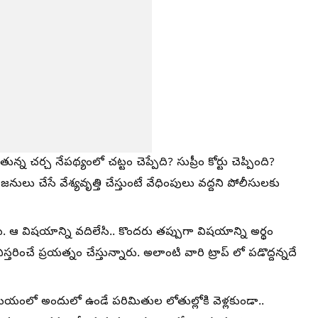
న చర్చ నేపథ్యంలో చట్టం చెప్పేది? సుప్రీం కోర్టు చెప్పింది?
ు చేసే వేశ్యవృత్తి చేస్తుంటే వేధింపులు వద్దని పోలీసులకు
ఆ విషయాన్ని వదిలేసి.. కొందరు తప్పుగా విషయాన్ని అర్థం
ించే ప్రయత్నం చేస్తున్నారు. అలాంటి వారి ట్రాప్ లో పడొద్దన్నదే
మయంలో అందులో ఉండే పరిమితుల లోతుల్లోకి వెళ్లకుండా..