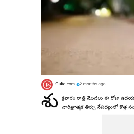
Gulte.com
2 months ago
శు
క్రవారం రాత్రి మొదలు ఈ రోజు ఉదయాన అ
చారిత్రాత్మక తీర్పు నేపథ్యంలో కొత్త స