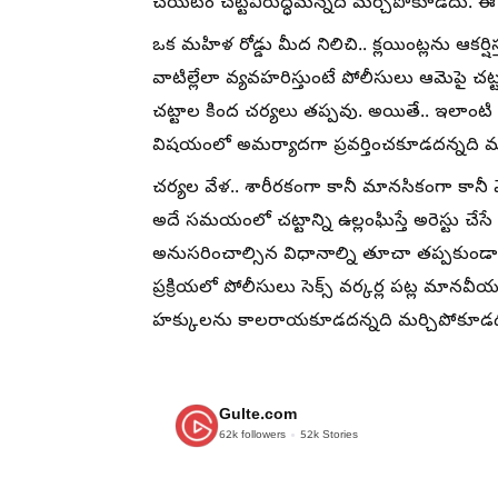
చేయటం చట్టవిరుద్ధమన్నది మర్చిపోకూడదు. ఈ అంశ
ఒక మహిళ రోడ్డు మీద నిలిచి.. క్లయింట్లను ఆకర్షిస్
వాటిల్లేలా వ్యవహరిస్తుంటే పోలీసులు ఆమెపై చట
చట్టాల కింద చర్యలు తప్పవు. అయితే.. ఇలాం
విషయంలో అమర్యాదగా ప్రవర్తించకూడదన్నది 
చర్యల వేళ.. శారీరకంగా కానీ మానసికంగా కానీ వ
అదే సమయంలో చట్టాన్ని ఉల్లంఘిస్తే అరెస్టు చ
అనుసరించాల్సిన విధానాల్ని తూచా తప్పకుండా 
ప్రక్రియలో పోలీసులు సెక్స్ వర్కర్ల పట్ల మానవ
హక్కులను కాలరాయకూడదన్నది మర్చిపోకూడ
Gulte.com
62k
followers
52k
Stories