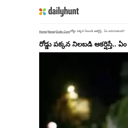
రోడ్డు పక్కన నిలబడి ఆకర్షిస్తే.. ఏం జరుగుతుంది?
Home
/
News
/
Gulte.com
/
రోడ్డు పక్కన నిలబడి ఆకర్షిస్తే..