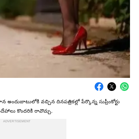
ందుబాటులోకి వచ్చిన దినపత్రికల్లో పేర్కొన్న సుప్రీంకోర్టు
ందేహాలు కొందరికి రావొచ్చు.
ADVERTISEMENT