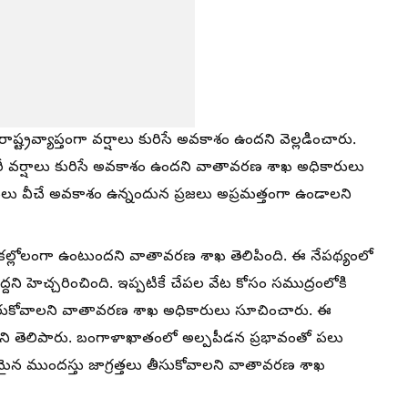
్ట్రవ్యాప్తంగా వర్షాలు కురిసే అవకాశం ఉందని వెల్లడించారు.
 భారీ వర్షాలు కురిసే అవకాశం ఉందని వాతావరణ శాఖ అధికారులు
లులు వీచే అవకాశం ఉన్నందున ప్రజలు అప్రమత్తంగా ఉండాలని
కల్లోలంగా ఉంటుందని వాతావరణ శాఖ తెలిపింది. ఈ నేపథ్యంలో
్దని హెచ్చరించింది. ఇప్పటికే చేపల వేట కోసం సముద్రంలోకి
ి చేరుకోవాలని వాతావరణ శాఖ అధికారులు సూచించారు. ఈ
ెలిపారు. బంగాళాఖాతంలో అల్పపీడన ప్రభావంతో పలు
వసరమైన ముందస్తు జాగ్రత్తలు తీసుకోవాలని వాతావరణ శాఖ