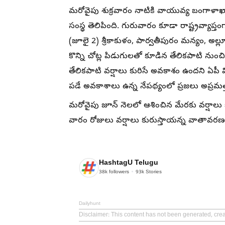
మరోవైపు శుక్రవారం నాటికి వాయువ్య బంగాళా
సంస్థ తెలిపింది. గురువారం కూడా రాష్ట్రవ్యాప్
(జూలై 2) శ్రీకాకుళం, పార్వతీపురం మన్యం, అల్
కొన్ని చోట్ల పిడుగులతో కూడిన తేలికపాటి నుంచి
తేలికపాటి వర్షాలు కురిసే అవకాశం ఉందని ఏపీ వ
పడే అవకాశాలు ఉన్న నేపథ్యంలో ప్రజలు అప్రమ
మరోవైపు జూన్ నెలలో ఆశించిన మేరకు వర్షాల
వారం రోజులు వర్షాలు కురుస్తాయన్న వాతావర
HashtagU Telugu
38k
followers
93k
Stories
Dailyhunt
Disclaimer
: This content has not been generated, cre