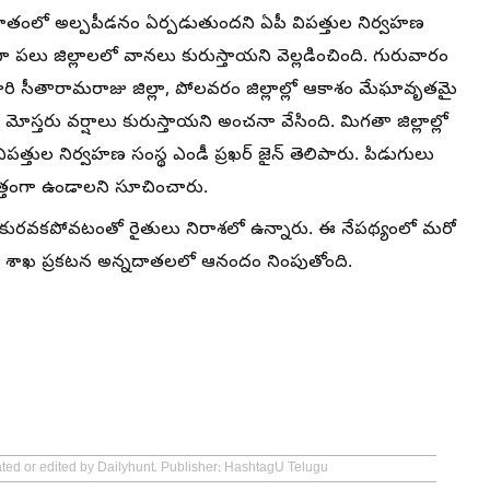
ఖాతంలో అల్పపీడనం ఏర్పడుతుందని ఏపీ విపత్తుల నిర్వహణ
తంగా పలు జిల్లాలలో వానలు కురుస్తాయని వెల్లడించింది. గురువారం
లూరి సీతారామరాజు జిల్లా, పోలవరం జిల్లాల్లో ఆకాశం మేఘావృతమై
 మోస్తరు వర్షాలు కురుస్తాయని అంచనా వేసింది. మిగతా జిల్లాల్లో
ిపత్తుల నిర్వహణ సంస్థ ఎండీ ప్రఖర్ జైన్ తెలిపారు. పిడుగులు
త్తంగా ఉండాలని సూచించారు.
ు కురవకపోవటంతో రైతులు నిరాశలో ఉన్నారు. ఈ నేపథ్యంలో మరో
ణ శాఖ ప్రకటన అన్నదాతలలో ఆనందం నింపుతోంది.
ated or edited by Dailyhunt. Publisher: HashtagU Telugu