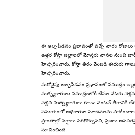
ఈ అల్పపీడనం ప్రభావంతో వచ్చే వారం రోజులు రాష
ఉత్తర కోస్తా జిల్లాలలో మోస్తరు వానల నుంచి
హెచ్చరించారు. కోస్తా తీరం వెంబడి ఈదురు గా
హెచ్చరించారు.
మరోవైపు అల్పపీడనం ప్రభావంతో సముద్రం అల్ల
మత్స్యకారులు సముద్రంలోకి చేపల వేటకు వెళ్లవద
వెళ్లిన మత్స్యకారులు కూడా వెంటనే తీరానిక
సమయంలో అధికారుల సూచనలను పాటించాలని త
ప్రాంతాల్లో వర్షాలు పెరగొచ్చునని, ప్రజలు అ
సూచించింది.