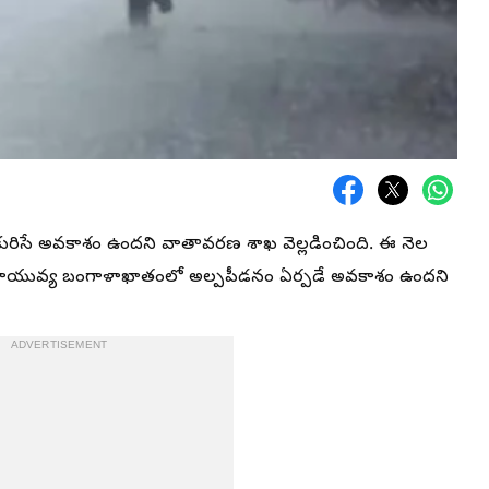
 కురిసే అవకాశం ఉందని వాతావరణ శాఖ వెల్లడించింది. ఈ నెల
ి వాయువ్య బంగాళాఖాతంలో అల్పపీడనం ఏర్పడే అవకాశం ఉందని
ADVERTISEMENT