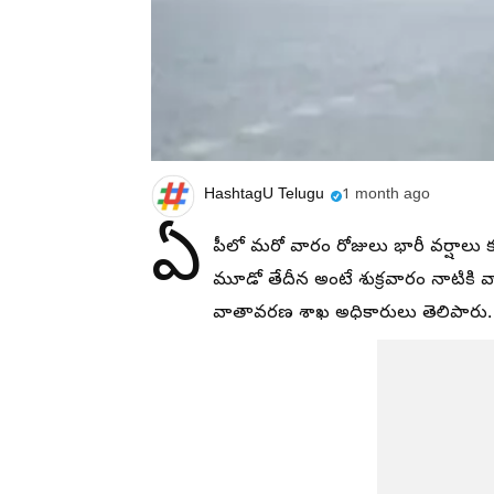
HashtagU Telugu
1 month ago
ఏ
పీలో మరో వారం రోజులు భారీ వర్షాలు
మూడో తేదీన అంటే శుక్రవారం నాటిక
వాతావరణ శాఖ అధికారులు తెలిపారు.