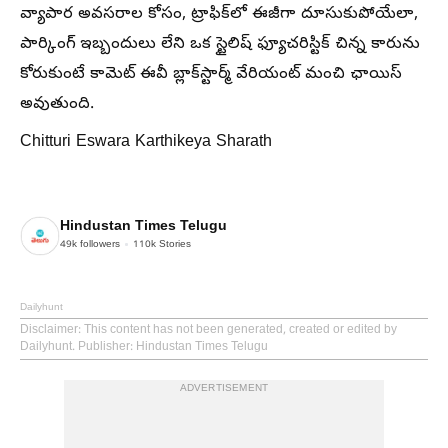
వ్యాపార అవసరాల కోసం, ట్రాఫిక్‌లో ఈజీగా దూసుకుపోయేలా,
పార్కింగ్ ఇబ్బందులు లేని ఒక స్టైలిష్ ఫ్యూచరిస్టిక్ చిన్న కారును
కోరుకుంటే కామెట్ ఈవీ బ్లాక్‌స్టార్మ్ వేరియంట్ మంచి ఛాయిస్
అవుతుంది.
Chitturi Eswara Karthikeya Sharath
Hindustan Times Telugu
49k
followers
110k
Stories
Dailyhunt
Disclaimer
: This content has not been generated, created or edited by
Dailyhunt. Publisher: Hindustan Times Telugu
ADVERTISEMENT