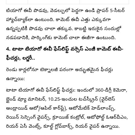
టియాగో ఈవీ పొడవు, వెడల్పులో పెద్దగా ఉండి ప్రాపర్ 5-సీటర్
హ్యాచ్‌బ్యాక్‌లా ఉంటుంది. కామెట్ ఈవీ ఎత్తు ఎక్కువగా
ఉన్నప్పటికీ పొడవు చాలా తక్కువ. కాబట్టి ఇరుకైన సందుల్లో
నడపడానికి, పార్కింగ్‌కు కామెట్ చాలా ఈజీగా ఉంటుంది.
4. టాటా టియాగో ఈవీ ఫేస్​లిఫ్ట్ వర్సెస్​ ఎంజీ కామెట్​ ఈవీ-
ఫీచర్లు, లగ్జరీ..
రెండు కార్లలోనూ టెక్నాలజీ పరంగా అద్భుతమైన ఫీచర్లు
ఉన్నాయి:
టాటా టియాగో ఈవీ ఫేస్​లిఫ్ట్ ఫీచర్లు: ఇందులో 360-డిగ్రీ కెమెరా,
బ్లైండ్ వ్యూ మానిటర్, 10.25-ఇంచుల టచ్‌స్క్రీన్ (వైర్‌లెస్
ఆండ్రాయిడ్ ఆటో/ఆపిల్ కార్‌ప్లే), ఆటోమేటిక్ హెడ్‌లాంప్స్,
రెయిన్ సెన్సింగ్ వైపర్స్, క్రూయిజ్ కంట్రోల్, ఆటోఫోల్డ్ ఓఆర్​వీఎం,
రియర్ ఏసీ వెంట్స్, కూల్డ్ గ్లోవ్‌బాక్స్, రియర్ వైపర్ ఉన్నాయి.