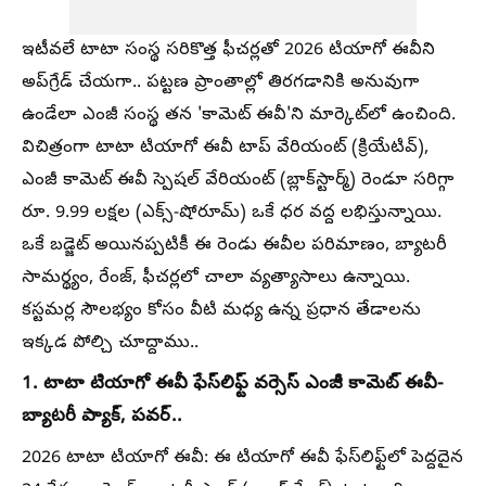
ఇటీవలే టాటా సంస్థ సరికొత్త ఫీచర్లతో 2026 టియాగో ఈవీని
అప్‌గ్రేడ్ చేయగా.. పట్టణ ప్రాంతాల్లో తిరగడానికి అనువుగా
ఉండేలా ఎంజీ సంస్థ తన 'కామెట్ ఈవీ'ని మార్కెట్​లో ఉంచింది.
విచిత్రంగా టాటా టియాగో ఈవీ టాప్ వేరియంట్ (క్రియేటివ్),
ఎంజీ కామెట్ ఈవీ స్పెషల్ వేరియంట్ (బ్లాక్​స్టార్మ్) రెండూ సరిగ్గా
రూ. 9.99 లక్షల (ఎక్స్-షోరూమ్) ఒకే ధర వద్ద లభిస్తున్నాయి.
ఒకే బడ్జెట్ అయినప్పటికీ ఈ రెండు ఈవీల పరిమాణం, బ్యాటరీ
సామర్థ్యం, రేంజ్, ఫీచర్లలో చాలా వ్యత్యాసాలు ఉన్నాయి.
కస్టమర్ల సౌలభ్యం కోసం వీటి మధ్య ఉన్న ప్రధాన తేడాలను
ఇక్కడ పోల్చి చూద్దాము..
1. టాటా టియాగో ఈవీ ఫేస్​లిఫ్ట్ వర్సెస్​ ఎంజీ కామెట్​ ఈవీ-
బ్యాటరీ ప్యాక్, పవర్..
2026 టాటా టియాగో ఈవీ: ఈ టియాగో ఈవీ ఫేస్​లిఫ్ట్​లో పెద్దదైన