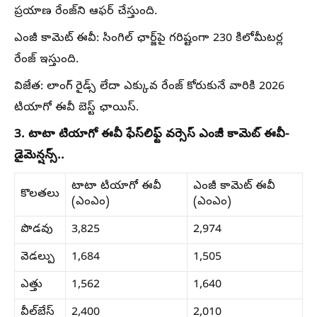
ప్రయాణ రేంజ్​ని ఆఫర్ చేస్తుంది.
ఎంజీ కామెట్ ఈవీ: సింగిల్ ఛార్జ్‌పై గరిష్టంగా 230 కిలోమీటర్ల
రేంజ్ ఇస్తుంది.
విజేత: లాంగ్ రైడ్స్ లేదా ఎక్కువ రేంజ్ కోరుకునే వారికి 2026
టియాగో ఈవీ బెస్ట్ ఛాయిస్.
3. టాటా టియాగో ఈవీ ఫేస్​లిఫ్ట్ వర్సెస్​ ఎంజీ కామెట్​ ఈవీ-
డైమెన్షన్స్..
టాటా టియాగో ఈవీ
ఎంజీ కామెట్ ఈవీ
కొలతలు
(ఎంఎం)
(ఎంఎం)
పొడవు
3,825
2,974
వెడల్పు
1,684
1,505
ఎత్తు
1,562
1,640
వీల్‌బేస్
2,400
2,010