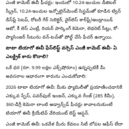
ఎంజీ కామెట్ ఈవీ ఫీచర్లు: ఇందులో 10.24-ఇంచుల డిజిటల్
స్క్రీన్, 10.24-ఇంచుల ఇన్ఫోటైన్‌మెంట్ సిస్టమ్‌తో కూడిన ట్విన్
డిస్‌ప్లే సెటప్, రోటరీ గేర్ సెలెక్టర్, వైర్‌లెస్ కార్‌ప్లే/ఆండ్రాయిడ్
ఆటో, కీ లెస్ ఎంట్రీ, రియర్ పార్కింగ్ కెమెరా, లెథరెట్ సీట్లు, కో-
ప్యాసింజర్ సీటును వన్-టచ్‌తో ఫోల్డ్ చేసే ఫీచర్ ఉన్నాయి.
టాటా టియాగో ఈవీ ఫేస్​లిఫ్ట్ వర్సెస్​ ఎంజీ కామెట్​ ఈవీ- ఏ
ఎలక్ట్రిక్ కారు కొనాలి?
ఒకే ధర (రూ. 9.99 లక్షల ఎక్స్​షోరూం) ఉన్నప్పటికీ మీ
అవసరాల ఆధారంగా కారును ఎంచుకోవాలి:
2026 టాటా టియాగో ఈవీ: మీకు ఫ్యామిలీతో ప్రయాణించడానికి
ఎక్కువ స్పేస్, పవర్‌ఫుల్ ఇంజన్, ఎక్కువ రేంజ్ (285 కిమీ),
360-డిగ్రీ కెమెరా లాంటి అడ్వాన్స్‌డ్ ఫీచర్లు కావాలనుకుంటే
టియాగో ఈవీ క్రియేటివ్ వేరియంట్ బెస్ట్ ఆప్షన్.
ఎంజీ కామెట్ ఈవీ: ఒకవేళ మీరు కేవలం సిటీ లోపల ఆఫీస్ లేదా