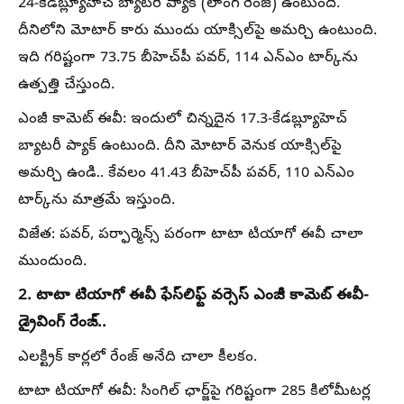
24-కేడబ్ల్యూహెచ్ బ్యాటరీ ప్యాక్ (లాంగ్ రేంజ్) ఉంటుంది.
దీనిలోని మోటార్ కారు ముందు యాక్సిల్​పై అమర్చి ఉంటుంది.
ఇది గరిష్టంగా 73.75 బీహెచ్​పీ పవర్, 114 ఎన్​ఎం టార్క్‌ను
ఉత్పత్తి చేస్తుంది.
ఎంజీ కామెట్ ఈవీ: ఇందులో చిన్నదైన 17.3-కేడబ్ల్యూహెచ్
బ్యాటరీ ప్యాక్ ఉంటుంది. దీని మోటార్ వెనుక యాక్సిల్​పై
అమర్చి ఉండి.. కేవలం 41.43 బీహెచ్​పీ పవర్, 110 ఎన్​ఎం
టార్క్‌ను మాత్రమే ఇస్తుంది.
విజేత: పవర్, పర్ఫార్మెన్స్ పరంగా టాటా టియాగో ఈవీ చాలా
ముందుంది.
2. టాటా టియాగో ఈవీ ఫేస్​లిఫ్ట్ వర్సెస్​ ఎంజీ కామెట్​ ఈవీ-
డ్రైవింగ్ రేంజ్..
ఎలక్ట్రిక్ కార్లలో రేంజ్ అనేది చాలా కీలకం.
టాటా టియాగో ఈవీ: సింగిల్ ఛార్జ్‌పై గరిష్టంగా 285 కిలోమీటర్ల