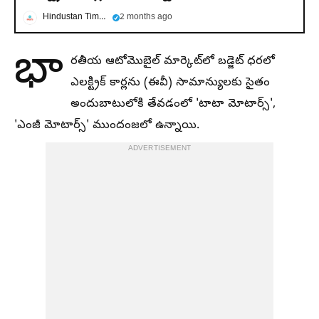
Hindustan Times Telugu
2 months ago
భా
రతీయ ఆటోమొబైల్ మార్కెట్​లో బడ్జెట్ ధరలో
ఎలక్ట్రిక్ కార్లను (ఈవీ) సామాన్యులకు సైతం
అందుబాటులోకి తేవడంలో 'టాటా మోటార్స్',
'ఎంజీ మోటార్స్' ముందంజలో ఉన్నాయి.
ADVERTISEMENT