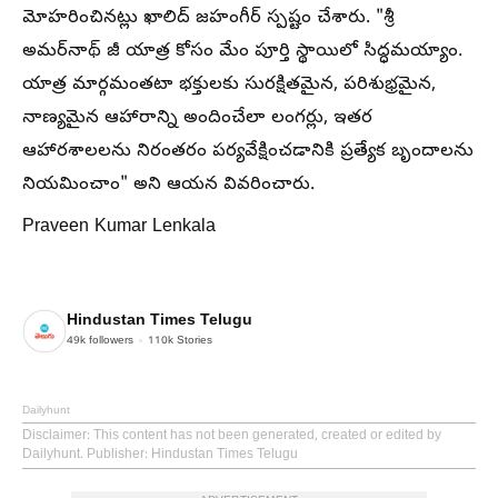
మోహరించినట్లు ఖాలిద్ జహంగీర్ స్పష్టం చేశారు. "శ్రీ
అమర్‌నాథ్ జీ యాత్ర కోసం మేం పూర్తి స్థాయిలో సిద్ధమయ్యాం.
యాత్ర మార్గమంతటా భక్తులకు సురక్షితమైన, పరిశుభ్రమైన,
నాణ్యమైన ఆహారాన్ని అందించేలా లంగర్లు, ఇతర
ఆహారశాలలను నిరంతరం పర్యవేక్షించడానికి ప్రత్యేక బృందాలను
నియమించాం" అని ఆయన వివరించారు.
Praveen Kumar Lenkala
Hindustan Times Telugu
49k
followers
110k
Stories
Dailyhunt
Disclaimer
: This content has not been generated, created or edited by
Dailyhunt. Publisher: Hindustan Times Telugu