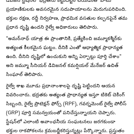
డివిజన్ స్టేషన్‌లో భద్రతను కట్టుదిట్టం చేయడంతో పాటు
ప్రయాణికులకు అవసరమైన సదుపాయాలను మెరుగుపరిచింది.
భక్తుల రక్షణ, రద్దీ నిర్వహణ, ప్రాథమిక వసతుల కల్పనపైనే తమ
ప్రధాన దృష్టి ఉందని రైల్వే అధికారులు తెలిపారు.
"అమర్‌నాథ్ యాత్ర ఈ ప్రాంతానికి, ప్రత్యేకించి జమ్మూకశ్మీర్‌కు
అత్యంత కీలకమైన ఘట్టం. దీనికి ఎంతో ఆధ్యాత్మిక ప్రాధాన్యత
ఉంది. దీనిని దృష్టిలో ఉంచుకుని అన్ని ఏర్పాట్లు పూర్తి చేశాం"
అని జమ్మూ సీనియర్ డివిజనల్ కమర్షియల్ మేనేజర్ ఉచిత్
సింఘాల్ తెలిపారు.
రైల్వే శాఖ మూడు ప్రధానాంశాలపై దృష్టి పెట్టిందని ఆయన
వివరించారు. భద్రతకు అత్యంత ప్రాధాన్యత ఇస్తూ టికెట్ చెకింగ్
సిబ్బంది, రైల్వే ప్రొటెక్షన్ ఫోర్స్ (RPF), గవర్నమెంట్ రైల్వే పోలీస్
(GRP) పూర్తి సమన్వయంతో పనిచేస్తున్నాయని చెప్పారు.
స్టేషన్‌లో ఎలాంటి అవాంఛనీయ సంఘటనలు జరగకుండా
భక్తుల రాకపోకలను క్రమబద్ధీకరిస్తున్నట్లు పేర్కొన్నారు. ప్రస్తుతం