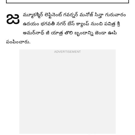
జ
మ్మూకశ్మీర్ లెఫ్టినెంట్ గవర్నర్ మనోజ్ సిన్హా గురువారం
ఉదయం భగవతీ నగర్ బేస్ క్యాంప్ నుంచి పవిత్ర శ్రీ
అమర్‌నాథ్ జీ యాత్ర తొలి బృందాన్ని జెండా ఊపి
పంపించారు.
ADVERTISEMENT