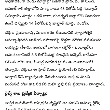
అధికారికంగా రెండు మార్గాల్లో ఒకేసారి ప్రారంభం కానుంది.
అనంత్‌నాగ్ జిల్లాలోని సాంప్రదాయ 48 కిలోమీటర్ల నున్వాన్-
పహల్గామ్ మార్గం ఒకటి కాగా, గందర్బల్ జిల్లాలోని నిటారుగా
ఉండే చిన్నదైన 14 కిలోమీటర్ల బాల్తాల్ మార్గం రెండోది.
భక్తుల ప్రయాణాన్ని సులభతరం చేయడానికి వ్యూహాత్మక
జమ్మూ-శ్రీనగర్ జాతీయ రహదారిపై కొత్తగా మౌలిక వసతులను
అభివృద్ధి చేశారు. ఇందులో భాగంగా దిగ్డోల్ - పంథ్యాల్‌ను
అనుసంధానించే 3.5 కిలోమీటర్ల పొడవైన టన్నెల్, రామ్‌సూ
సమీపంలోని 810 మీటర్ల వయాడక్ట్‌లను అందుబాటులోకి
తెచ్చారు. భక్తులు ఈ హైవే గుండా ప్రయాణించి పహల్గామ్,
బాల్తాల్ బేస్ క్యాంపులకు చేరుకుంటారు. అక్కడ నుంచి
మరుసటి రోజు కాలినడకన గుహ వైపునకు ప్రయాణం సాగిస్తారు.
రైల్వే శాఖ ప్రత్యేక ఏర్పాట్లు
వార్షిక అమర్‌నాథ్ యాత్రను దృష్టిలో ఉంచుకుని జమ్మూ రైల్వే