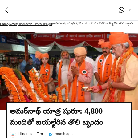
12
అమర్‌నాథ్ యాత్ర షురూ: 4,800 మందితో బయల్దేరిన తొలి బృందం
Home
/
News
/
Hindustan Times Telugu
/
అమర్‌నాథ్ యాత్ర షురూ: 4,800
మందితో బయల్దేరిన తొలి బృందం
Hindustan Times Telugu
1 month ago