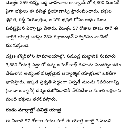
మొత్తం 259 చిన్న, పెద్ద వాహనాల కాన్వాయ్‌లో 4,800 మందికి
పైగా భక్తులు ఈ పవిత్ర ప్రయాణాన్ని ప్రారంభించారు. భక్తుల
భద్రత, రద్దీ నియంత్రణ, ఆహార భద్రత కోసం అధికారులు
పటిష్టమైన ఏర్పాట్లు చేశారు. మొత్తం 57 రోజుల పాటు సాగే ఈ
వార్షిక యాత్ర ఆగస్టు 28న రక్షాబంధన్ పర్వదినం నాటితో
ముగుస్తుంది.
దక్షిణ కశ్మీర్‌లోని హిమాలయాల్లో, సముద్ర మట్టానికి సుమారు
3,880 మీటర్ల ఎత్తులో ఉన్న అమర్‌నాథ్ గుహను సందర్శించడం
దేశంలోనే అత్యంత పవిత్రమైన ఆధ్యాత్మిక యాత్రలలో ఒకటిగా
భావిస్తారు. ఇక్కడ ప్రకృతి సిద్ధంగా ఏర్పడే మంచు శివలింగాన్ని
(బాబా బర్ఫానీ) దర్శించుకోవడానికి దేశవిదేశాల నుంచి లక్షలాది
మంది భక్తులు తరలివస్తారు.
రెండు మార్గాల్లో పవిత్ర యాత్ర
ఈ ఏడాది 57 రోజుల పాటు సాగే ఈ యాత్ర జూలై 3 నుంచి