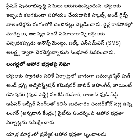
స్టేషన్ పునరాభివృద్ధి పనులు జరుగుతున్నందున, భక్తులకు
ఇబ్బంది కలగకుండా సహాయం చేయడానికి స్కౌట్స్ అండ్ గైడ్స్
వాలంటీర్లను రంగంలోకి దించినట్లు వెల్లడించారు. రైళ్ల రాకపోకల్లో
మార్పులు, ఆలస్యం వంటి సమాచారాన్ని భక్తులకు
ఎప్పటికప్పుడు అనౌన్స్‌మెంట్లు, బల్క్ ఎస్ఎమ్ఎస్ (SMS)
అలర్ట్ల ద్వారా చేరవేస్తున్నామని సింఘాల్ వివరించారు.
లంగర్లలో ఆహార భద్రతపై నిఘా
భక్తులకు స్వాగతం పలికే ఏర్పాట్లలో భాగంగా జమ్మూకశ్మీర్ ఫుడ్
అండ్ డ్రగ్స్ అడ్మినిస్ట్రేషన్ కమిషనర్ ఖాలిద్ జహంగీర్, జాయింట్
కమిషనర్ (ఫుడ్ సేఫ్టీ) సంజీవ్ కుమార్, రాంబన్ ఫుడ్ సేఫ్టీ
ఆఫీసర్ బల్బీర్ సింగ్‌లతో కలిసి బుధవారం చందర్‌కోట్ వద్ద ఉన్న
లంగర్ (అన్నదాన కేంద్రం) సైట్‌ను సందర్శించి ఆహార భద్రతా
ఏర్పాట్లను సమీక్షించారు.
యాత్ర మార్గంలో ప్రత్యేక ఆహార భద్రతా బృందాలను