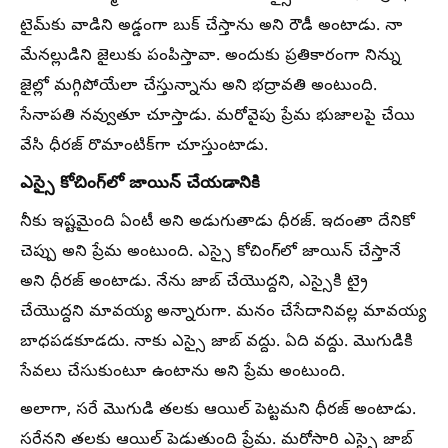
టైమ్‌కు వాడిని అడ్డంగా బుక్ చేస్తాను అని రౌడీ అంటాడు. నా
మేనల్లుడిని జైలుకు పంపిస్తావా. అందుకు ప్రతికారంగా నిన్ను
జైల్లో మగ్గిపోయేలా చేస్తున్నాను అని భద్రావతి అంటుంది.
సేనాపతి నవ్వుతూ చూస్తాడు. మరోవైపు ప్రేమ భుజాలపై చేయి
వేసి ధీరజ్ రొమాంటిక్‌గా చూస్తుంటాడు.
ఎస్సై కోచింగ్‌లో జాయిన్ చేయడానికి
నీకు ఇష్టమైంది ఏంటీ అని అడుగుతాడు ధీరజ్. ఇదంతా దేనికో
చెప్పు అని ప్రేమ అంటుంది. ఎస్సై కోచింగ్‌లో జాయిన్ చేస్తానే
అని ధీరజ్ అంటాడు. నేను జాబ్ చేయొద్దని, ఎస్సైకి ట్రై
చేయొద్దని మావయ్య అన్నారుగా. మనం చేసేదానివల్ల మావయ్య
బాధపడకూడదు. నాకు ఎస్సై జాబ్ వద్దు. ఏది వద్దు. మొగుడికి
సేవలు చేసుకుంటూ ఉంటాను అని ప్రేమ అంటుంది.
అలాగా, సరే మొగుడి తలకు ఆయిల్ పెట్టమని ధీరజ్ అంటాడు.
సరేనని తలకు ఆయిల్ పెడుతుంది ప్రేమ. మరోసారి ఎస్సై జాబ్