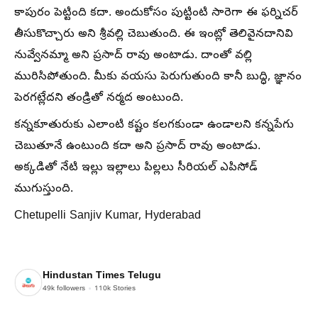
కాపురం పెట్టింది కదా. అందుకోసం పుట్టింటి సారెగా ఈ ఫర్నిచర్
తీసుకొచ్చారు అని శ్రీవల్లి చెబుతుంది. ఈ ఇంట్లో తెలివైనదానివి
నువ్వేనమ్మా అని ప్రసాద్ రావు అంటాడు. దాంతో వల్లి
మురిసిపోతుంది. మీకు వయసు పెరుగుతుంది కానీ బుద్ధి, జ్ఞానం
పెరగట్లేదని తండ్రితో నర్మద అంటుంది.
కన్నకూతురుకు ఎలాంటి కష్టం కలగకుండా ఉండాలని కన్నపేగు
చెబుతూనే ఉంటుంది కదా అని ప్రసాద్ రావు అంటాడు.
అక్కడితో నేటి ఇల్లు ఇల్లాలు పిల్లలు సీరియల్ ఎపిసోడ్
ముగుస్తుంది.
Chetupelli Sanjiv Kumar, Hyderabad
Hindustan Times Telugu
49k
followers
110k
Stories