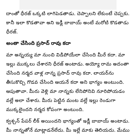
దాంతో ధీరజ్ ఒక్కటి లాగిపెడతాడు. చెప్పాలని లేకుంటే చెప్పకు.
కానీ ఇలా కొడతావా అని ఇడ్లీ బాబాయ్ అంటే మరోటి కొడతాడు
ధీరజ్.
అంతా చేసింది ప్రసాద్ రావు కదా
మా అన్నయ్య మా నుంచి విడిపోయేలా చేసింది మీరే కదా. మా
ఇల్లు ముక్కలు చేశారని ధీరజ్ అంటాడు. అయ్యో రామ అదంతా
చేసింది నర్మద వాళ్ల నాన్న ప్రసాద్ రావు కదా. లాయర్‌ను
తీసుకొచ్చి గొడవ చేసింది ఆయనే కదా అని భాగ్యం అంటుంది.
ఆపుతావా. మీరు వెళ్లి మా నాన్నకు లేనిపోనివి నూరిపోయడం
వల్లే అలా చేశారు. మీరు పెట్టిన మంట వల్లే ఇల్లు రెండుగా
ముక్కలైందని నర్మద కోపంగా అంటుంది.
క్వశ్చన్ పేపర్ లీక్ అయిందని భాగ్యంతో ఇడ్లీ బాబాయ్ అంటాడు.
మీ నాన్నతోనే మాట్లాడనేలేదు. మీ ఇల్లే మాకు తెలియదు. మేము