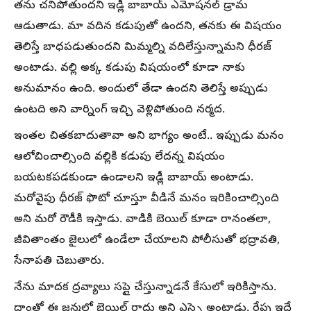
తను చనిపోతుందని ఇడ్లీ బాబాయ్ ఎమోషనల్ డ్రామ
ఆడుతాడు. మా వదిన కడుపుతో ఉందని, తనకు ఈ విషయం
తెలిస్తే బాధపడుతుందని మిమ్మల్ని వదిలేస్తున్నామని ధీరజ్
అంటాడు. వల్లి అక్క కడుపు విషయంలో కూడా నాకు
అనుమానం ఉంది. అందులో తేడా ఉందని తెలిస్తే అప్పుడు
ఉంటది అని వార్నింగ్ ఇచ్చి వెళ్లిపోతుంది నర్మద.
ఇంతల చితకబాదుతావా అని భాగ్యం అంటే.. ఇప్పుడు మనం
ఆలోచించాల్సింది వల్లికి కడుపు లేదన్న విషయం
బయటకపడకుండా ఉండాలని ఇడ్లీ బాబాయ్ అంటాడు.
మరోవైపు ధీరజ్ ఫొటో చూస్తూ వీడినే మనం ఇరికించాల్సింది
అని మరో రౌడీకి ఇస్తాడు. వాడికి బెయిల్ కూడా రానంతలా,
జీవితాంతం జైలులో ఉండేలా చేయాలని పోలీసుతో భద్రావతి,
సేనాపతి చెబుతారు.
నేను మాదక ద్రవ్యాలు సప్లై చేస్తున్నాడనే కేసులో ఇరికిస్తాను.
దాంతో ఈ జన్మలో బెయిల్ రాదు అని ఎస్సై అంటాడు. రేపు ఇదే