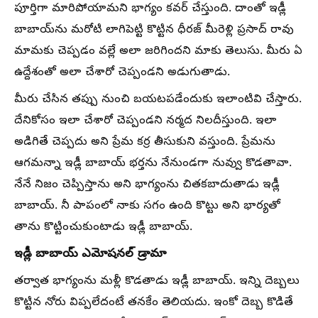
పూర్తిగా మారిపోయామని భాగ్యం కవర్ చేస్తుంది. దాంతో ఇడ్లీ
బాబాయ్‌ను మరోటి లాగిపెట్టి కొట్టిన ధీరజ్ మీరెళ్లి ప్రసాద్ రావు
మామకు చెప్పడం వల్లే అలా జరిగిందని మాకు తెలుసు. మీరు ఏ
ఉద్దేశంతో అలా చేశారో చెప్పండని అడుగుతాడు.
మీరు చేసిన తప్పు నుంచి బయటపడేందుకు ఇలాంటివి చేస్తారు.
దేనికోసం ఇలా చేశారో చెప్పండని నర్మద నిలదీస్తుంది. ఇలా
అడిగితే చెప్పదు అని ప్రేమ కర్ర తీసుకుని వస్తుంది. ప్రేమను
ఆగమన్నా ఇడ్లీ బాబాయ్ భర్తను నేనుండగా నువ్వు కొడతావా.
నేనే నిజం చెప్పిస్తాను అని భాగ్యంను చితకబాదుతాడు ఇడ్లీ
బాబాయ్. నీ పాపంలో నాకు సగం ఉంది కొట్టు అని భార్యతో
తాను కొట్టించుకుంటాడు ఇడ్లీ బాబాయ్.
ఇడ్లీ బాబాయ్ ఎమోషనల్ డ్రామా
తర్వాత భాగ్యంను మళ్లీ కొడతాడు ఇడ్లీ బాబాయ్. ఇన్ని దెబ్బలు
కొట్టిన నోరు విప్పలేదంటే తనకేం తెలియదు. ఇంకో దెబ్బ కొడితే