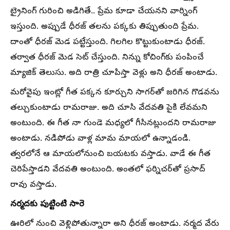
ట్రైనింగ్ గురించి అడిగితే.. ప్రేమ కూడా చేయనని వార్నింగ్
ఇస్తుంది. అప్పుడే ధీరజ్ తలను పక్కకు తిప్పుతుంది ప్రేమ.
దాంతో ధీరజ్ మెడ పట్టేస్తుంది. గిలగిల కొట్టుకుంటాడు ధీరజ్.
తర్వాత ధీరజ్ మెడ సెట్ చేస్తుంది. నిన్ను కోచింగ్‌కు పంపించే
మ్యాజిక్ తెలుసు. అది రాత్రి చూపిస్తా వెళ్లు అని ధీరజ్ అంటాడు.
మరోవైపు ఇంట్లో గీత పక్కన కూర్చుని సాగర్‌తో జరిగిన గొడవను
తల్చుకుంటాడు రామరాజు. అది చూసి వేదవతి పైకి లేవమని
అంటుంది. ఈ గీత నా గుండె మధ్యలో గీసినట్లుందని రామరాజు
అంటాడు. నడిపోడు వాళ్ల మామ మాయలో ఉన్నాడండి.
త్వరలోనే ఆ మాయలోనుంచి బయటకు వస్తాడు. వాడే ఈ గీత
చెరిపేస్తాడని వేదవతి అంటుంది. అంతలో ఫర్నిచర్‌తో ప్రసాద్
రావు వస్తాడు.
నర్మదకు పుట్టింటి సారె
ఊరిలో నుంచి వెళ్లిపోతున్నారా అని ధీరజ్ అంటాడు. నర్మద వేరు