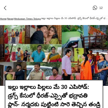
12
ఇల్లు ఇల్లాలు పిల్లలు మే 30 ఎపిసోడ్: డ్రగ్స్ కేసులో ధీరజ్-ఎస్సైతో భద్రావతి ప్లాన్- నర్మదకు పుట్టింటి సారె తెచ్చిన తండ్రి
Home
/
News
/
Hindustan Times Telugu
/
ఇల్లు ఇల్లాలు పిల్లలు మే 30 ఎపిసోడ్:
డ్రగ్స్ కేసులో ధీరజ్-ఎస్సైతో భద్రావతి
ప్లాన్- నర్మదకు పుట్టింటి సారె తెచ్చిన తండ్రి