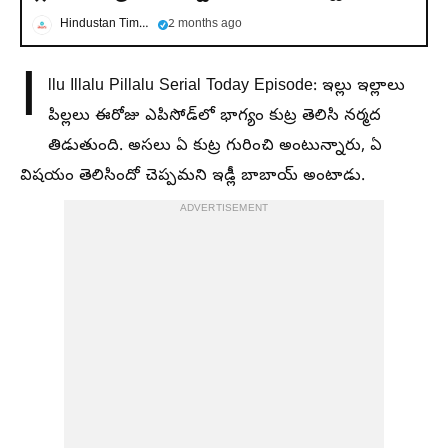
Hindustan Times Telugu
2 months ago
I
llu Illalu Pillalu Serial Today Episode: ఇల్లు ఇల్లాలు
పిల్లలు ఈరోజు ఎపిసోడ్‌లో భాగ్యం కుట్ర తెలిసి నర్మద
తిడుతుంది. అసలు ఏ కుట్ర గురించి అంటున్నారు, ఏ
విషయం తెలిసిందో చెప్పమని ఇడ్లీ బాబాయ్ అంటాడు.
ADVERTISEMENT