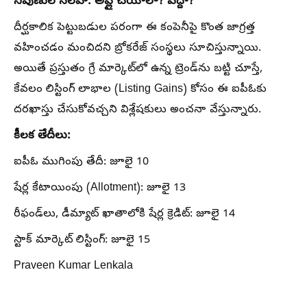
నిపుణుల సలహా: అప్లై చేయాలా? వద్దా?
దీర్ఘకాలిక పెట్టుబడుల పరంగా ఈ కంపెనీపై కొంత జాగ్రత్త
వహించడం మంచిదని బ్రోకరేజ్ సంస్థలు సూచిస్తున్నాయి.
అయితే ప్రస్తుతం గ్రే మార్కెట్‌లో ఉన్న ట్రెండ్‌ను బట్టి చూస్తే,
కేవలం లిస్టింగ్ లాభాల (Listing Gains) కోసం ఈ ఐపీఓకు
దరఖాస్తు చేసుకోవచ్చని విశ్లేషకులు అంచనా వేస్తున్నారు.
కీలక తేదీలు:
ఐపీఓ ముగింపు తేదీ: జూలై 10
షేర్ల కేటాయింపు (Allotment): జూలై 13
రీఫండ్‌లు, డీమ్యాట్ ఖాతాలోకి షేర్ల క్రెడిట్: జూలై 14
స్టాక్ మార్కెట్ లిస్టింగ్: జూలై 15
Praveen Kumar Lenkala