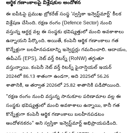
ఆర్థిక గణాంకాలపై విశ్లేషకుల ఆందోళన
ఈ ఐపీఓపై ప్రముఖ బ్రోకరేజ్ సంస్థ 'స్వస్తికా ఇన్వెస్ట్‌మార్ట్' కీలక
విశ్లేషణ చేసింది. రక్షణ రంగం (Defence Sector) నుంచి
వస్తున్న ఆర్డర్ల వల్ల ఈ సంస్థకు భవిష్యత్తులో మంచి అవకాశాలు
ఉన్నాయని పేర్కొంది. అయితే, కంపెనీ ఆర్థిక గణాంకాలు గత
కొన్నేళ్లుగా బలహీనపడటాన్ని ఇన్వెస్టర్లు గమనించాలి. ఆదాయం,
ఈపీఎస్ (EPS), నెట్ వర్త్ రిటర్న్ (RoNW) తగ్గుతూ
వస్తున్నాయి. కంపెనీ నెట్ వర్త్ రిటర్న్ ఫైనాన్షియల్ ఇయర్
2024లో 86.13 శాతంగా ఉండగా, అది 2025లో 56.26
శాతానికి, ఆ తర్వాత 2026లో 25.82 శాతానికి పడిపోయింది.
"రక్షణ రంగం నుంచి వస్తున్న సానుకూల పరిణామాల వల్ల ఈ
సంస్థకు భవిష్యత్తులో మంచి అవకాశాలు ఉన్నాయి, కానీ గత
కొన్నేళ్లుగా కంపెనీ ఆర్థిక గణాంకాలు బలహీనపడటం
ఆందోళనకరం" అని స్వస్తికా ఇన్వెస్ట్‌మార్ట్ అభిప్రాయపడింది.