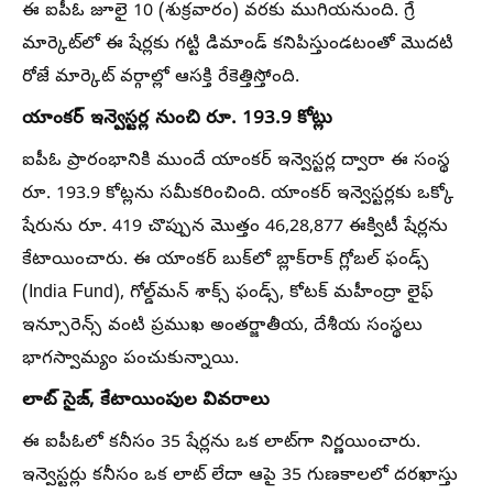
ఈ ఐపీఓ జూలై 10 (శుక్రవారం) వరకు ముగియనుంది. గ్రే
మార్కెట్‌లో ఈ షేర్లకు గట్టి డిమాండ్ కనిపిస్తుండటంతో మొదటి
రోజే మార్కెట్ వర్గాల్లో ఆసక్తి రేకెత్తిస్తోంది.
యాంకర్ ఇన్వెస్టర్ల నుంచి రూ. 193.9 కోట్లు
ఐపీఓ ప్రారంభానికి ముందే యాంకర్ ఇన్వెస్టర్ల ద్వారా ఈ సంస్థ
రూ. 193.9 కోట్లను సమీకరించింది. యాంకర్ ఇన్వెస్టర్లకు ఒక్కో
షేరును రూ. 419 చొప్పున మొత్తం 46,28,877 ఈక్విటీ షేర్లను
కేటాయించారు. ఈ యాంకర్ బుక్‌లో బ్లాక్‌రాక్ గ్లోబల్ ఫండ్స్
(India Fund), గోల్డ్‌మన్ శాక్స్ ఫండ్స్, కోటక్ మహీంద్రా లైఫ్
ఇన్సూరెన్స్ వంటి ప్రముఖ అంతర్జాతీయ, దేశీయ సంస్థలు
భాగస్వామ్యం పంచుకున్నాయి.
లాట్ సైజ్, కేటాయింపుల వివరాలు
ఈ ఐపీఓలో కనీసం 35 షేర్లను ఒక లాట్‌గా నిర్ణయించారు.
ఇన్వెస్టర్లు కనీసం ఒక లాట్ లేదా ఆపై 35 గుణకాలలో దరఖాస్తు