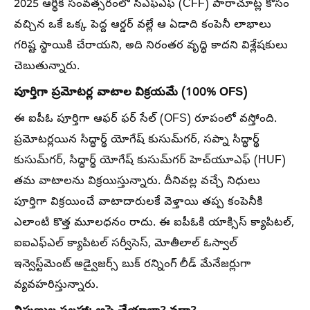
2025 ఆర్థిక సంవత్సరంలో సీఎఫ్‌ఎఫ్ (CFF) పారాచూట్ల కోసం
వచ్చిన ఒకే ఒక్క పెద్ద ఆర్డర్ వల్లే ఆ ఏడాది కంపెనీ లాభాలు
గరిష్ట స్థాయికి చేరాయని, అది నిరంతర వృద్ధి కాదని విశ్లేషకులు
చెబుతున్నారు.
పూర్తిగా ప్రమోటర్ల వాటాల విక్రయమే (100% OFS)
ఈ ఐపీఓ పూర్తిగా ఆఫర్ ఫర్ సేల్ (OFS) రూపంలో వస్తోంది.
ప్రమోటర్లయిన సిద్ధార్థ్ యోగేష్ కుసుమ్‌గర్, సప్నా సిద్ధార్థ్
కుసుమ్‌గర్, సిద్ధార్థ్ యోగేష్ కుసుమ్‌గర్ హెచ్‌యూఎఫ్ (HUF)
తమ వాటాలను విక్రయిస్తున్నారు. దీనివల్ల వచ్చే నిధులు
పూర్తిగా విక్రయించే వాటాదారులకే వెళ్తాయి తప్ప కంపెనీకి
ఎలాంటి కొత్త మూలధనం రాదు. ఈ ఐపీఓకి యాక్సిస్ క్యాపిటల్,
ఐఐఎఫ్ఎల్ క్యాపిటల్ సర్వీసెస్, మోతీలాల్ ఓస్వాల్
ఇన్వెస్ట్‌మెంట్ అడ్వైజర్స్ బుక్ రన్నింగ్ లీడ్ మేనేజర్లుగా
వ్యవహరిస్తున్నారు.