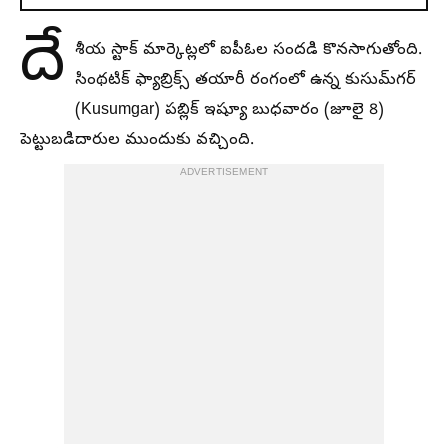
దే
శీయ స్టాక్ మార్కెట్లలో ఐపీఓల సందడి కొనసాగుతోంది.
సింథటిక్ ఫ్యాబ్రిక్స్ తయారీ రంగంలో ఉన్న కుసుమ్‌గర్
(Kusumgar) పబ్లిక్ ఇష్యూ బుధవారం (జూలై 8)
పెట్టుబడిదారుల ముందుకు వచ్చింది.
ADVERTISEMENT