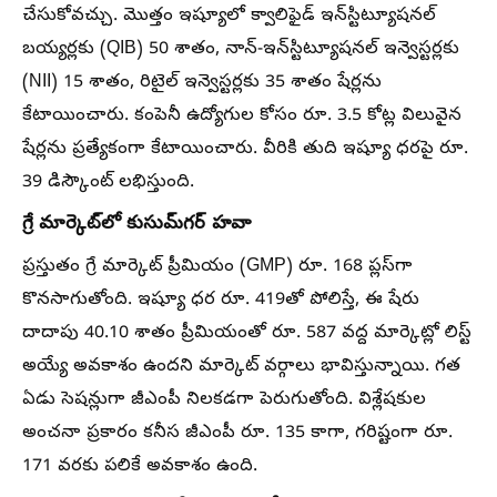
చేసుకోవచ్చు. మొత్తం ఇష్యూలో క్వాలిఫైడ్ ఇన్‌స్టిట్యూషనల్
బయ్యర్లకు (QIB) 50 శాతం, నాన్-ఇన్‌స్టిట్యూషనల్ ఇన్వెస్టర్లకు
(NII) 15 శాతం, రిటైల్ ఇన్వెస్టర్లకు 35 శాతం షేర్లను
కేటాయించారు. కంపెనీ ఉద్యోగుల కోసం రూ. 3.5 కోట్ల విలువైన
షేర్లను ప్రత్యేకంగా కేటాయించారు. వీరికి తుది ఇష్యూ ధరపై రూ.
39 డిస్కౌంట్ లభిస్తుంది.
గ్రే మార్కెట్‌లో కుసుమ్‌గర్ హవా
ప్రస్తుతం గ్రే మార్కెట్ ప్రీమియం (GMP) రూ. 168 ప్లస్‌గా
కొనసాగుతోంది. ఇష్యూ ధర రూ. 419తో పోలిస్తే, ఈ షేరు
దాదాపు 40.10 శాతం ప్రీమియంతో రూ. 587 వద్ద మార్కెట్లో లిస్ట్
అయ్యే అవకాశం ఉందని మార్కెట్ వర్గాలు భావిస్తున్నాయి. గత
ఏడు సెషన్లుగా జీఎంపీ నిలకడగా పెరుగుతోంది. విశ్లేషకుల
అంచనా ప్రకారం కనీస జీఎంపీ రూ. 135 కాగా, గరిష్టంగా రూ.
171 వరకు పలికే అవకాశం ఉంది.