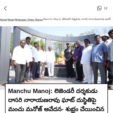
12
Manchu Manoj: లెజెండరీ దర్శకుడు దాసరి నారాయణరావు ఘాట్ దుస్థితిపై మంచు మనోజ్ ఆవేదన- శుభ్రం చేయించిన హీరో!
Home
/
News
/
Hindustan Times Telugu
/
Manchu Manoj: లెజెండరీ దర్శకుడు
దాసరి నారాయణరావు ఘాట్ దుస్థితిపై
మంచు మనోజ్ ఆవేదన- శుభ్రం చేయించిన