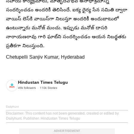
సహాయ కార్యక్రమాలు, మాతృదేవోభవ అనాథాశ్రమాన్ని
సందర్శించడం అందరికీ తెలిసిందే. ఐక్య ధైర్య సేన సమితి ద్వారా
వాయిస్ లెస్‌కి వాయిస్‌గా నిలుస్తూ అందరికీ అందుబాటులో
ఉంటున్నారు మనోజ్ మంచు. ఇప్పుడు మనోజ్ దాసరి
నారాయణరావు గారి ఘాట్‌ని సందర్శించడం ఆయన నిబద్ధతకు
ప్రతీకగా నిలుస్తుంది.
Chetupelli Sanjiv Kumar, Hyderabad
Hindustan Times Telugu
49k
followers
110k
Stories
Dailyhunt
Disclaimer
: This content has not been generated, created or edited by
Dailyhunt. Publisher: Hindustan Times Telugu
ADVERTISEMENT