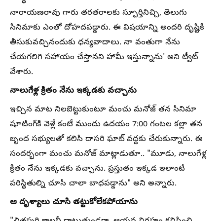
నారాయణరావు గారు తరతరాలకు స్ఫూర్తినిచ్చి, తెలుగు
సినిమాకు ఎంతో దోహదపడ్డారు. ఈ విషయాన్ని అందరి దృష్టికి
తీసుకువచ్చినందుకు ధన్యవాదాలు. నా వంతుగా నేను
చేయగలిగి సహాయం చేస్తానని హామీ ఇస్తున్నాను' అని ట్వీట్
వేశారు.
నాలుగేళ్ల క్రితం నేను ఇక్కడకు వచ్చాను
ఇచ్చిన మాట నిలబెట్టుకుంటూ మంచు మనోజ్ తన సినిమా
షూటింగ్‌కి వెళ్లే కంటే ముందు ఉదయం 7:00 గంటల కల్లా తన
బృంద సభ్యులతో కలిసి దాసరి ఘాట్ వద్దకు చేరుకున్నారు. ఈ
సందర్భంగా మంచు మనోజ్ మాట్లాడుతూ.. "మూడు, నాలుగేళ్ల
క్రితం నేను ఇక్కడకు వచ్చాను. ప్రస్తుతం ఇక్కడ ఇలాంటి
పరిస్థితుల్ని చూసి చాలా బాధపడ్డాను" అని అన్నారు.
ఆ దృశ్యాలు చూసి తట్టుకోలేకపోయాను