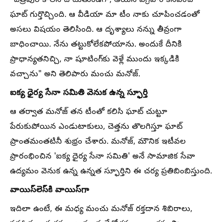
"చిత్రపురి కాలనీ దాటుతుండగా, ఆయన విగ్రహం కనిపించి
ఘాట్ గుర్తొచ్చింది. ఆ వీడియా మా టీం నాకు చూపించడంతో
అసలు విషయం తెలిసింది. ఆ దృశ్యాలు నన్ను తీవ్రంగా
బాధించాయి. నేను తట్టుకోలేకపోయాను. అందుకే దీనికి
ప్రాధాన్యతనిచ్చి, నా షూటింగ్‌కు వెళ్లే ముందు ఇక్కడికి
వచ్చాను" అని తెలిపారు మంచు మనోజ్.
ఐక్య ధైర్య సేనా సమితి వెనుక ఉన్న స్ఫూర్తి
ఆ తర్వాత మనోజ్ తన టీంతో కలిసి ఘాట్ చుట్టూ
పేరుకుపోయిన ఎండుటాకులు, చెత్తను తొలగిస్తూ ఘాట్
ప్రాంతమంతటినీ శుభ్రం చేశారు. మనోజ్, మౌనిక ఇటీవల
ప్రారంభించిన 'ఐక్య ధైర్య సేనా సమితి' అనే సామాజిక సేవా
ఉద్యమం వెనుక ఉన్న ఉన్నత స్ఫూర్తిని ఈ చర్య ప్రతిబింబిస్తుంది.
వాయిస్‌లెస్‌కి వాయిస్‌గా
ఇదిలా ఉంటే, ఈ మధ్య మంచు మనోజ్ రక్తదాన శిబిరాలు,