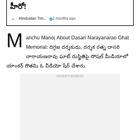
హీరో!
Hindustan Times Telugu
2 months ago
M
anchu Manoj About Dasari Narayanarao Ghat
Memorial: దిగ్గజ దర్శకుడు, దర్శక రత్న దాసరి
నారాయణరావు ఘాట్ దుస్థితిపై సోషల్ మీడియాలో
యాంకర్ గౌతమి ఓ వీడియో షేర్ చేశారు.
ADVERTISEMENT