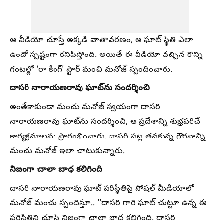
ఆ వీడియో చూస్తే అక్కడి వాతావరణం, ఆ ఘాట్ స్థితి ఎలా
ఉందో స్పష్టంగా కనిపిస్తోంది. అయితే ఈ వీడియో వచ్చిన కొన్ని
గంటల్లో 'రా కింగ్' స్టార్ మంచి మనోజ్ స్పందించారు.
దాసరి నారాయణరావు ఘాట్‌ను సందర్శించి
అంతేకాకుండా మంచు మనోజ్ స్వయంగా దాసరి
నారాయణరావు ఘాట్‌ను సందర్శించి, ఆ ప్రదేశాన్ని శుభ్రపరిచే
కార్యక్రమాలను ప్రారంభించారు. దాసరి పట్ల తనకున్న గౌరవాన్ని
మంచు మనోజ్ ఇలా చాటుకున్నారు.
నిజంగా చాలా బాధ కలిగింది
దాసరి నారాయణరావు ఘాట్ పరిస్థితిపై సోషల్ మీడియాలో
మనోజ్ మంచు స్పందిస్తూ.. ''దాసరి గారి ఘాట్ చుట్టూ ఉన్న ఈ
పరిస్థితిని చూసి నిజంగా చాలా బాధ కలిగింది. దాసరి