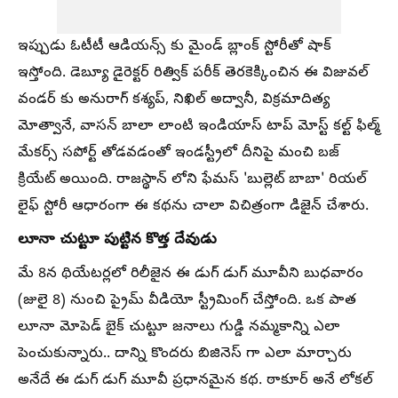
ఇప్పుడు ఓటీటీ ఆడియన్స్ కు మైండ్ బ్లాంక్ స్టోరీతో షాక్
ఇస్తోంది. డెబ్యూ డైరెక్టర్ రిత్విక్ పరీక్ తెరకెక్కించిన ఈ విజువల్
వండర్ కు అనురాగ్ కశ్యప్, నిఖిల్ అద్వానీ, విక్రమాదిత్య
మోత్వానే, వాసన్ బాలా లాంటి ఇండియాస్ టాప్ మోస్ట్ కల్ట్ ఫిల్మ్
మేకర్స్ సపోర్ట్ తోడవడంతో ఇండస్ట్రీలో దీనిపై మంచి బజ్
క్రియేట్ అయింది. రాజస్థాన్ లోని ఫేమస్ 'బుల్లెట్ బాబా' రియల్
లైఫ్ స్టోరీ ఆధారంగా ఈ కథను చాలా విచిత్రంగా డిజైన్ చేశారు.
లూనా చుట్టూ పుట్టిన కొత్త దేవుడు
మే 8న థియేటర్లలో రిలీజైన ఈ డుగ్ డుగ్ మూవీని బుధవారం
(జులై 8) నుంచి ప్రైమ్ వీడియో స్ట్రీమింగ్ చేస్తోంది. ఒక పాత
లూనా మోపెడ్ బైక్ చుట్టూ జనాలు గుడ్డి నమ్మకాన్ని ఎలా
పెంచుకున్నారు.. దాన్ని కొందరు బిజినెస్ గా ఎలా మార్చారు
అనేదే ఈ డుగ్ డుగ్ మూవీ ప్రధానమైన కథ. ఠాకూర్ అనే లోకల్