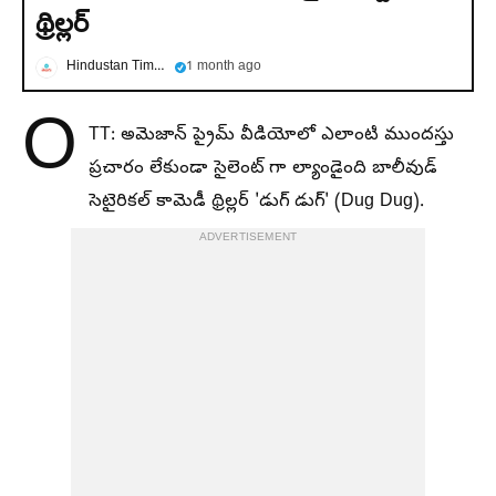
థ్రిల్లర్
Hindustan Times Telugu
1 month ago
O
TT: అమెజాన్ ప్రైమ్ వీడియోలో ఎలాంటి ముందస్తు
ప్రచారం లేకుండా సైలెంట్ గా ల్యాండైంది బాలీవుడ్
సెటైరికల్ కామెడీ థ్రిల్లర్ 'డుగ్ డుగ్' (Dug Dug).
ADVERTISEMENT