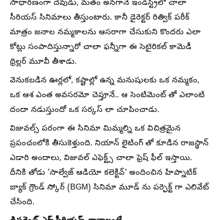
సాధారణంగా దేవుడు, మతం అనగానే ఇండస్ట్రీలో చాలా
సీరియస్ సినిమాలు తీస్తుంటారు. కానీ డైరెక్టర్ రిత్విక్ పరీక్
మాత్రం జనాల నమ్మకాలను ఆసరాగా చేసుకుని కొందరు ఎలా
కోట్లు సంపాదిస్తున్నారో చాలా ఫన్నీగా ఈ సెటైరికల్ కామెడీ
థ్రిల్లర్ మూవీ తీశాడు.
వెనుకబడిన ఊర్లలో, కష్టాల్లో ఉన్న మనుషులకు ఒక నమ్మకం,
ఒక ఆశ ఎంత అవసరమో చెప్తూనే.. ఆ సెంటిమెంట్ తో ఎలాంటి
దందా నడుస్తుందో ఒక సర్కస్ లా చూపించాడు.
విజువల్స్ పరంగా ఈ సినిమా మిమ్మల్ని ఒక విచిత్రమైన
ప్రపంచంలోకి తీసుకెళ్తుంది. నియాన్ లైటింగ్ తో కూడిన రాజస్థాన్
ఎడారి అందాలు, విజువల్ ఎఫెక్ట్స్ చాలా ఫ్రెష్ ఫీల్ ఇస్తాయి.
దీనికి తోడు 'సాల్వేజ్ ఆడియో కలెక్టివ్' అందించిన హిప్నాటిక్
బ్యాక్ గ్రౌండ్ స్కోర్ (BGM) సినిమా మూడ్ ను పర్ఫెక్ట్ గా ఎలివేట్
చేసింది.