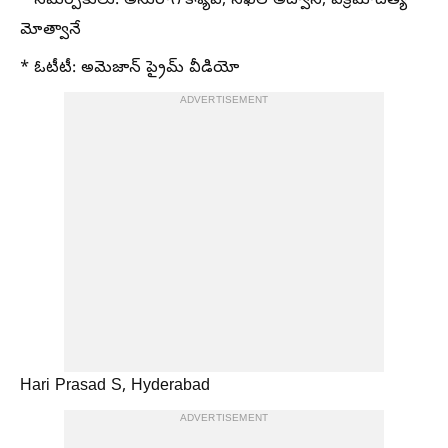
* సమర్పకులు: అనురాగ్ కశ్యప్, నిఖిల్ అద్వానీ, విక్రమాదిత్య
మోత్వానే
* ఓటీటీ: అమెజాన్ ప్రైమ్ వీడియో
ADVERTISEMENT
Hari Prasad S, Hyderabad
ADVERTISEMENT