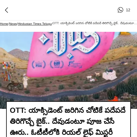
12
OTT: యాక్సిడెంట్ జరిగిన చోటికే పదేపదే తిరిగొచ్చే బైక్.. దేవుడంటూ పూజ చేసే ఊరు.. ఓటీటీలోకి రియల్ లైఫ్ మిస్టరీ థ్రిల్లర్
Home
/
News
/
Hindustan Times Telugu
/
OTT: యాక్సిడెంట్ జరిగిన చోటికే పదేపదే
తిరిగొచ్చే బైక్.. దేవుడంటూ పూజ చేసే
ఊరు.. ఓటీటీలోకి రియల్ లైఫ్ మిస్టరీ