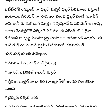
డిఫరెంట్ ఎక్స్‌పీరియన్స్ కావాలంటే..
ఓటీటీలోకి రెగ్యులర్ గా థ్రిల్లర్, మిస్టరీ థ్రిల్లర్ సినిమాలు వస్తూనే
ఉంటాయి. సీరియస్ గా సాగుతూ మంచి థ్రిల్లర్ పంచే మూవీస్
అవి. కానీ ఈ డుగ్ డుగ్ మాత్రం నవ్విస్తూనే ఓ సీరియస్ అంశాన్ని
జనాల మెదళ్లలోకి ఎక్కించే సినిమా. ఈ వీకెండ్ లో ఏదైనా
డిఫరెంట్ కాన్సెప్ట్ సినిమా ట్రై చేయాలని అనుకుంటే మాత్రం.. ఈ
డుగ్ డుగ్ ను వెంటనే ప్రైమ్ వీడియోలో చూసేయండి.
డుగ్ డుగ్ మూవీ విశేషాలు
* సినిమా పేరు: డుగ్ డుగ్ (2026)
* జానర్: సెటైరికల్ కామెడీ మిస్టరీ
* ప్రేరణ: బుల్లెట్ బాబా కథ (రాజస్థాన్‌లో జరిగిన నిజ జీవిత
ఘటన)
* డైరెక్టర్: రిత్విక్ పరీక్