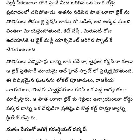
వ్యక్తి పీకలదాకా తాగి హైవే మీద జరిగిన ఒక ఘోర రోడ్డు
ప్రమాదంలో చనిపోతాడు. అతను నడిపిన పాత లూనా బైక్ ను
పోలీసులు తీసుకెళ్లి స్టేషన్ లాకప్ లో పెడితే, అది అక్కడ నుంచి
వింతగా మాయమైపోతుంది. కట్ చేస్తే.. మరుసటి రోజు
ఉదయానికి ఆ బైక్ మళ్లీ యాక్సిడెంట్ జరిగిన స్పాట్ కే
చేరుకుంటుంది.
పోలీసులు ఎన్నిసార్లు దాన్ని లాక్ చేసినా, చైన్లతో కట్టేసినా కూడా
ఆ బైక్ ప్రతిసారీ మాయమై అదే హైవే స్పాట్ లో ప్రత్యక్షమౌతుంది.
ఈ విచిత్రమైన ఘటనను లోకల్ పూజారులు, రాజకీయ
నాయకులు, కొందరు స్వార్థపరులు కలిసి ఒక పెద్ద అద్భుతంగా
మార్చేస్తారు. ఆ పాత లూనా బైక్ కు శక్తులు ఉన్నాయంటూ రోడ్డు
పక్కన దాన్ని ఒక దేవుడిగా ప్రతిష్టించి కొత్త కల్ట్ సామ్రాజ్యాన్ని
క్రియేట్ చేస్తారు.
మతం పేరుతో జరిగే కమర్షియల్ సర్కస్