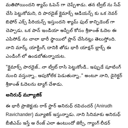
మతిపోయిందని శ్యామ్ ఓపెన్ గా చెప్పేశాడు. తన ట్వీట్ ను సేవ్
చేసి పెట్టుకోమని, ది పారడైజ్ క్లైమాక్స్ ఆడియన్స్ కు ఒక నెవర్
బిఫోర్ ఎక్స్ పీరియన్స్ ఇస్తుందని శ్యామ్ ఫుల్ కాన్ఫిడెంట్ గా
చెప్పాడు. ఒక పాన్ ఇండియా అప్పీల్ కోసం శ్రీకాంత్ ఓదెల ఈ
ఎపిసోడ్ ను చాలా భారీ స్థాయిలో ప్లాన్ చేసినట్లు తెలుస్తోంది.
నాని మార్క్ యాక్టింగ్, దానికి తోడు భారీ యాక్షన్ బ్లాక్స్ ఈ
ఎండింగ్ లో ఉండబోతున్నాయట.
"క్లైమాక్స్ పారడైజ్.. నా ట్వీట్ రాసి పెట్టుకోండి.. ఇప్పుడే షూటింగ్
నుంచి వస్తున్నా.. ఆపుకోలేక పెడుతున్నా.." అంటూ నాని, డైరెక్టర్
శ్రీకాంత్ ఓదెలను ట్యాగ్ చేశాడు.
అనిరుధ్ మ్యూాజిక్
ఈ భారీ ప్రాజెక్టుకు రాక్ స్టార్ అనిరుధ్ రవిచందర్ (Anirudh
Ravichander) మ్యూజిక్ ఇస్తున్నాడు. నాని సినిమాకు అనిరుధ్
బీజీఎమ్ ఇస్తే ఆ రేంజ్ ఎలా ఉంటుందో జెర్సీ, గ్యాంగ్ లీడర్