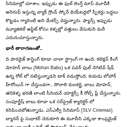
సినిమాల్లో చూశాం. ఇప్పుడు ఈ ఫుల్ లెంగ్త్ మాస్ మూవీకి
అనిరుధ్ ఇస్తున్న బ్యాక్ గ్రౌండ్ స్కోర్ థియేటర్లలో స్పీకర్లు బద్దలు
కొట్టడం గ్యారెంటీ అని మేకర్స్ చెప్తున్నారు. ఫ్యాన్స్ ఇప్పుడు
మ్యూజికల్ అప్డేట్ కోసం కళ్ళల్లో వత్తులు వేసుకుని మరీ
ఎదురుచూస్తున్నారు.
భారీ తారాగణంతో..
ది పారడైజ్ కాస్టింగ్ కూడా చాలా స్ట్రాంగ్ గా ఉంది. కలెక్షన్ కింగ్
మోహన్ బాబు (Mohan Babu) ఒక పవర్ ఫుల్ నెగెటివ్ షేడ్
ఉన్న రోల్ లో నటిస్తున్నాడని టాక్ నడుస్తోంది. కయదు లోహార్
హీరోయిన్ గా చేస్తుండగా.. సోనాలి కులకర్ణి, బాబు మోహన్,
తనికెళ్ళ భరణి లాంటి సీనియర్ యాక్టర్స్ కీ రోల్స్ ప్లే చేస్తున్నారు.
సంపూర్ణేష్ బాబు కూడా ఒక సర్‌ప్రైజ్ క్యారెక్టర్ లో
కనిపించబోతున్నాడు. ఎస్ఎల్వీ సినిమాస్ (SLV Cinemas)
బ్యానర్ పై సుధాకర్ చెరుకూరి ఈ మూవీని ఎక్కడా కాంప్రమైజ్