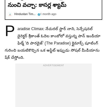
నుంచి వచ్చా: కాసర్ల శ్యామ్
Hindustan Times Telugu
1 month ago
P
aradise Climax: నేచురల్ స్టార్ నాని, సెన్సేషనల్
డైరెక్టర్ శ్రీకాంత్ ఓదెల కాంబోలో వస్తున్న పాన్ ఇండియా
ఫిల్మ్ 'ది పారడైజ్' (The Paradise) క్లైమాక్స్ షూటింగ్
గురించి బయటికొచ్చిన ఒక అప్డేట్ ఇప్పుడు సోషల్ మీడియాను
షేక్ చేస్తోంది.
ADVERTISEMENT