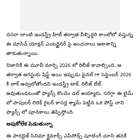
దసరా లాంటి ఇండస్ట్రీ హిట్ తర్వాత వీళ్ళిద్దరి కాంబోలో వస్తున్న
ఈ మాసివ్ యాక్షన్ ఎంటర్టైనర్ పై అంచనాలు ఆకాశాన్ని
తాకుతున్నాయి.
నిజానికి ఈ మూవీ మార్చి 2026 లో రిలీజ్ కావాల్సింది. ఆ
తర్వాత ఆగస్టుకు షిఫ్ట్ అయి ఇప్పుడు ఫైనల్ గా సెప్టెంబర్ 2026
కి లాక్ అవ్వబోతోందని ఇండస్ట్రీ టాక్. రిలీజ్ లేట్
అవుతుండటంతో ఫ్యాన్స్ కొంచెం డల్ అయ్యారు. సరిగ్గా ఈ టైమ్
లో పాపులర్ లిరిక్ రైటర్ కాసర్ల శ్యామ్ పెట్టిన ఒక పోస్ట్ నాని
ఫ్యాన్స్ లో పూనకాలు తెప్పిస్తోంది.
ఆపుకోలేక పెడుతున్నా
ఈ పారడైజ్ సినిమా క్లైమాక్స్ ఎపిసోడ్స్ షూటింగ్ చూసి తనకే