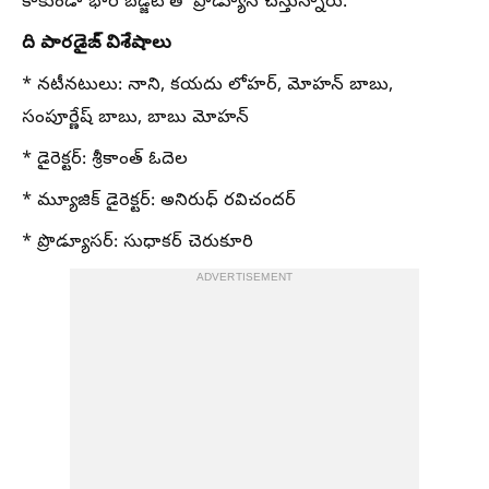
కాకుండా భారీ బడ్జెట్ తో ప్రొడ్యూస్ చేస్తున్నారు.
ది పారడైజ్ విశేషాలు
* నటీనటులు: నాని, కయదు లోహర్, మోహన్ బాబు,
సంపూర్ణేష్ బాబు, బాబు మోహన్
* డైరెక్టర్: శ్రీకాంత్ ఓదెల
* మ్యూజిక్ డైరెక్టర్: అనిరుధ్ రవిచందర్
* ప్రొడ్యూసర్: సుధాకర్ చెరుకూరి
ADVERTISEMENT