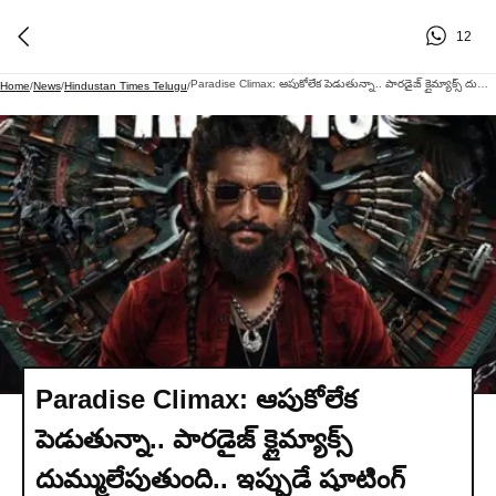
12
Paradise Climax: ఆపుకోలేక పెడుతున్నా.. పారడైజ్ క్లైమ్యాక్స్ దుమ్ములేపుతుంది.. ఇప్పుడే షూటింగ్ నుంచి వచ్చా: కాసర్ల శ్యామ్
Home
/
News
/
Hindustan Times Telugu
/
Paradise Climax: ఆపుకోలేక
పెడుతున్నా.. పారడైజ్ క్లైమ్యాక్స్
దుమ్ములేపుతుంది.. ఇప్పుడే షూటింగ్