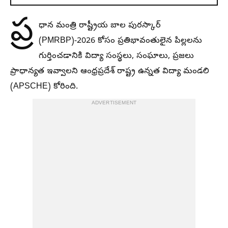
ప్ర
ధాన మంత్రి రాష్ట్రీయ బాల పురస్కార్
(PMRBP)-2026 కోసం ప్రతిభావంతులైన పిల్లలను
గుర్తించడానికి విద్యా సంస్థలు, సంఘాలు, ప్రజలు
ప్రాధాన్యత ఇవ్వాలని ఆంధ్రప్రదేశ్ రాష్ట్ర ఉన్నత విద్యా మండలి
(APSCHE) కోరింది.
ADVERTISEMENT