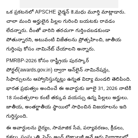
ఒక ప్రకటనలో APSCHE ఛైర్మన్ కె.మధు మూర్తి మాట్లాడారు.
చాలా మంది అర్హులైన పిల్లల గురించి బయటకు రావడం
లేదన్నారు. దీంతో వారిని తరచుగా గుర్తించబడకుండా
పోతున్నారని, అటువంటి విజేతలను ప్రోత్సహించి, జాతీయ
గుర్తింపు కోసం నామినేట్ చేయాలని అన్నారు.
PMRBP-2026 కోసం రాష్ట్రీయ పురస్కార్
పోర్టల్(awards.gov.in) ద్వారా ఆన్‌లైన్ నామినేషన్లు,
సిఫార్సులను ఆహ్వానిస్తున్నట్లు ఉన్నత విద్యా మండలి తెలిపింది.
భారత ప్రభుత్వం అందించే ఈ అవార్డుకు జూలై 31, 2026 నాటికి
18 సంవత్సరాల కంటే తక్కువ వయస్సు ఉన్న పిల్లలు అర్హులు.
జాతీయ, అంతర్జాతీయ స్థాయిలో సాధించిన విజయాలను ఇది
గుర్తిస్తుంది.
ఈ అవార్డులను ధైర్యం, సామాజిక సేవ, పర్యావరణం, క్రీడలు,
కళలు, సంస్కృతి, సైన్స్ అండ్ టెక్నాలజీ అనే ఆరు విభాగాలలో