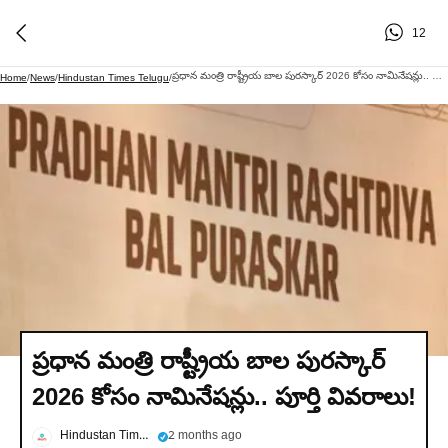
12
ప్రధాన మంత్రి రాష్ట్రీయ బాల పురస్కార్ 2026 కోసం నామినేషన్లు.. పూర్తి వివరాలు!
Home
/
News
/
Hindustan Times Telugu
/
ప్రధాన మంత్రి రాష్ట్రీయ బాల పురస్కార్
2026 కోసం నామినేషన్లు.. పూర్తి వివరాలు!
Hindustan Times Telugu
2 months ago