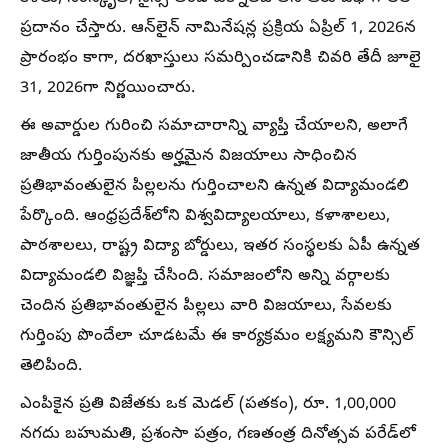
ప్రదానం చేస్తారు. ఆన్‌లైన్ నామినేషన్ల ప్రక్రియ ఏప్రిల్ 1, 2026న
ప్రారంభం కాగా, దరఖాస్తులు సమర్పించడానికి చివరి తేదీ జూలై
31, 2026గా నిర్ణయించారు.
ఈ అవార్డుల గురించి సమాచారాన్ని వ్యాప్తి చేయాలని, అలాగే
జాతీయ గుర్తింపునకు అర్హమైన విజయాలు సాధించిన
ప్రతిభావంతులైన పిల్లలను గుర్తించాలని ఉన్నత విద్యామండలి
పేర్కొంది. ఆంధ్రప్రదేశ్‌లోని విశ్వవిద్యాలయాలు, కళాశాలలు,
పాఠశాలలు, రాష్ట్ర విద్యా బోర్డులు, ఇతర సంస్థలకు ఏపీ ఉన్నత
విద్యామండలి విజ్ఞప్తి చేసింది. సమాజంలోని అన్ని వర్గాలకు
చెందిన ప్రతిభావంతులైన పిల్లలు వారి విజయాలు, సేవలకు
గుర్తింపు పొందేలా చూడటమే ఈ కార్యక్రమం లక్ష్యమని కౌన్సిల్
తెలిపింది.
ఎంపికైన ప్రతి విజేతకు ఒక మెడల్ (పతకం), రూ. 1,00,000
నగదు బహుమతి, ప్రశంసా పత్రం, గణతంత్ర దినోత్సవ పరేడ్‌లో