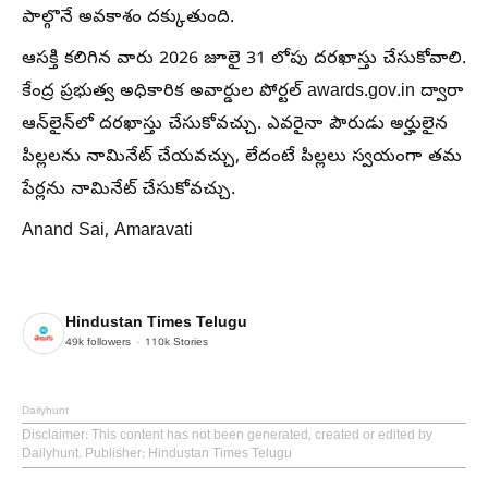
పాల్గొనే అవకాశం దక్కుతుంది.
ఆసక్తి కలిగిన వారు 2026 జూలై 31 లోపు దరఖాస్తు చేసుకోవాలి.
కేంద్ర ప్రభుత్వ అధికారిక అవార్డుల పోర్టల్ awards.gov.in ద్వారా
ఆన్‌లైన్‌లో దరఖాస్తు చేసుకోవచ్చు. ఎవరైనా పౌరుడు అర్హులైన
పిల్లలను నామినేట్ చేయవచ్చు, లేదంటే పిల్లలు స్వయంగా తమ
పేర్లను నామినేట్ చేసుకోవచ్చు.
Anand Sai, Amaravati
Hindustan Times Telugu
49k
followers
110k
Stories
Dailyhunt
Disclaimer
: This content has not been generated, created or edited by
Dailyhunt. Publisher: Hindustan Times Telugu