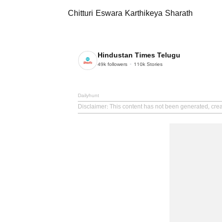
Chitturi Eswara Karthikeya Sharath
Hindustan Times Telugu
49k
followers
110k
Stories
Dailyhunt
Disclaimer
: This content has not been generated, cre