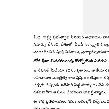
కేంద్ర, రాష్ట్ర ప్రభుత్వాల సీనియర్ అధికారు
సిఫార్సు చేసింది. దేశంలో 'వీఐపీ సంస్కృతి'కి అ
సంబంధించిన పూర్తి వివరాలు, ప్రత్యామ్నాయంగా 
టోల్ ఫీజు మినహాయింపు కోల్పోయేది ఎవరు?
ఓ నేషనల్ మీడియా కథనం ప్రకారం.. జాతీయ 
రహదారుల మంత్రిత్వ శాఖ ప్రస్తుతం తీవ్రంగా చర్చ
చర్చకు వచ్చింది. ఒకేసారి పెద్ద మార్పులు చేస
దశలవారీగా అమలు చేయాలని భావిస్తున్నారు.
ఈ కొత్త ప్రతిపాదనలు గనుక అమల్లోకి వస్తే,