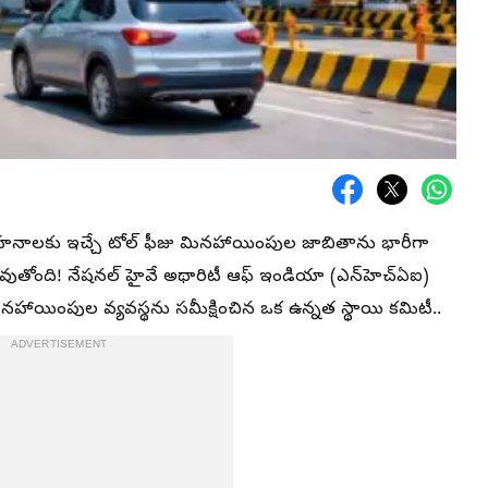
నాలకు ఇచ్చే టోల్ ఫీజు మినహాయింపుల జాబితాను భారీగా
ద్ధమవుతోంది! నేషనల్ హైవే అథారిటీ ఆఫ్ ఇండియా (ఎన్​హెచ్​ఏఐ)
ినహాయింపుల వ్యవస్థను సమీక్షించిన ఒక ఉన్నత స్థాయి కమిటీ..
ADVERTISEMENT