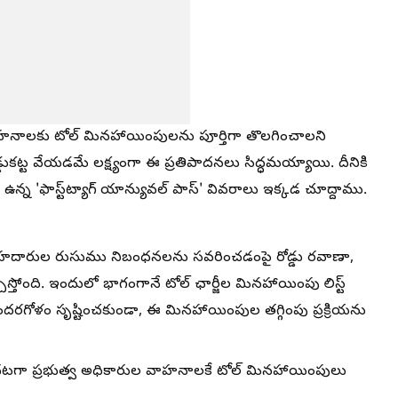
ల వాహనాలకు టోల్ మినహాయింపులను పూర్తిగా తొలగించాలని
డ్డుకట్ట వేయడమే లక్ష్యంగా ఈ ప్రతిపాదనలు సిద్ధమయ్యాయి. దీనికి
ఉన్న 'ఫాస్ట్‌ట్యాగ్ యాన్యువల్ పాస్' వివరాలు ఇక్కడ చూద్దాము.
రహదారుల రుసుము నిబంధనలను సవరించడంపై రోడ్డు రవాణా,
ిస్తోంది. ఇందులో భాగంగానే టోల్​ ఛార్జీల మినహాయింపు లిస్ట్​
ి గందరగోళం సృష్టించకుండా, ఈ మినహాయింపుల తగ్గింపు ప్రక్రియను
 మొదటగా ప్రభుత్వ అధికారుల వాహనాలకే టోల్ మినహాయింపులు