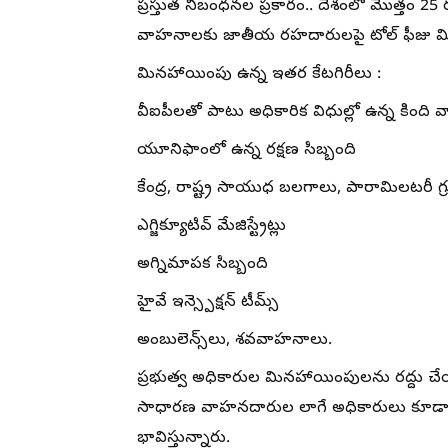
ప్రస్తుత నిబంధనల ప్రకారం.. దేశంలో మొత్తం 25 
వాహనాలకు జాతీయ రహదారులపై టోల్ ఫీజు మ
మినహాయింపు ఉన్న ఇతర కేటగిరీలు :
వీఐపీలతో పాటు అధికారిక విధుల్లో ఉన్న కింది వ
యూనిఫాంలో ఉన్న రక్షణ సిబ్బంది
కేంద్ర, రాష్ట్ర సాయుధ బలగాలు, పారామిలటరీ గ
ఎగ్జిక్యూటివ్ మేజిస్ట్రేట్లు
అగ్నిమాపక సిబ్బంది
హైవే ఇన్స్పెక్షన్ టీమ్స్
అంబులెన్స్‌లు, శవవాహనాలు.
ప్రభుత్వ అధికారుల మినహాయింపులను రద్దు చే
సాధారణ వాహనదారుల లాగే అధికారులు కూడా లై
భావిస్తున్నారు.