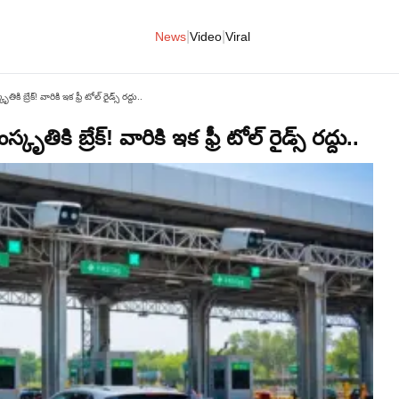
|
|
News
Video
Viral
 బ్రేక్! వారికి ఇక ఫ్రీ టోల్​ రైడ్స్​ రద్దు..
కి బ్రేక్! వారికి ఇక ఫ్రీ టోల్​ రైడ్స్​ రద్దు..