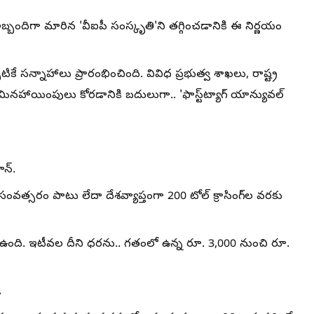
్బందిగా మారిన 'వీఐపీ సంస్కృతి'ని తగ్గించడానికి ఈ నిర్ణయం
కే సన్నాహాలు ప్రారంభించింది. వివిధ ప్రభుత్వ శాఖలు, రాష్ట్ర
హాయింపులు కోరడానికి బదులుగా.. 'ఫాస్ట్‌ట్యాగ్ యాన్యువల్
ాన్.
ంవత్సరం పాటు లేదా దేశవ్యాప్తంగా 200 టోల్ క్రాసింగ్‌ల వరకు
గా ఉంది. ఇటీవల దీని ధరను.. గతంలో ఉన్న రూ. 3,000 నుంచి రూ.
.