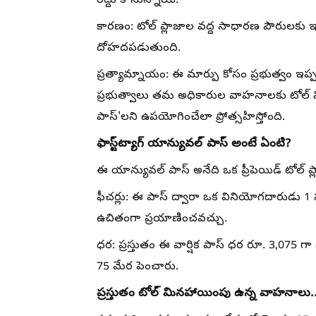
రద్దు కానున్నాయి.
కారణం: టోల్ ప్లాజాల వద్ద సాధారణ పౌరులకు ఇబ
దోహదపడుతుంది.
ప్రత్యామ్నాయం: ఈ మార్పు కోసం ప్రభుత్వం ఇప్పటి
ప్రభుత్వాలు తమ అధికారుల వాహనాలకు టోల్ మిన
పాస్'లని ఉపయోగించేలా ప్రోత్సహిస్తోంది.
ఫాస్ట్‌ట్యాగ్ యాన్యువల్ పాస్ అంటే ఏంటి?
ఈ యాన్యువల్ పాస్ అనేది ఒక ప్రీపెయిడ్ టోల్ ప్ల
ఫీచర్లు: ఈ పాస్ ద్వారా ఒక వినియోగదారుడు 1 స
ఉచితంగా ప్రయాణించవచ్చు.
ధర: ప్రస్తుతం ఈ వార్షిక పాస్ ధర రూ. 3,075 
75 మేర పెంచారు.
ప్రస్తుతం టోల్ మినహాయింపు ఉన్న వాహనాలు.