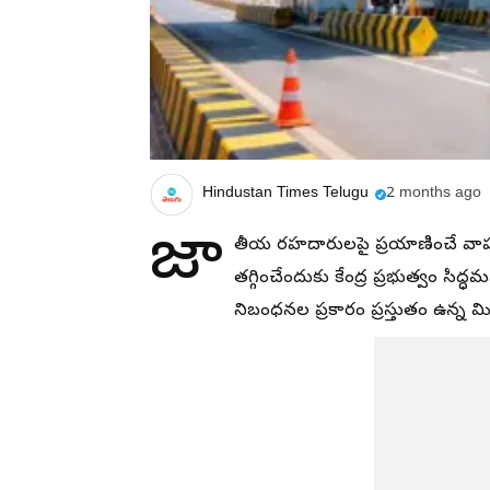
Hindustan Times Telugu
2 months ago
జా
తీయ రహదారులపై ప్రయాణించే వాహ
తగ్గించేందుకు కేంద్ర ప్రభుత్వం సి
నిబంధనల ప్రకారం ప్రస్తుతం ఉన్న మ