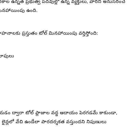
రకాల ఉన్నత ప్రభుత్వ పదవుల్లో ఉన్న వ్యక్తులు, వారిని అనుసరించే
ినహాయింపు ఉంది.
ాహనాలకు ప్రస్తుతం టోల్ మినహాయింపు వర్తిస్తోంది:
్రూపులు
యడం ద్వారా టోల్ ప్లాజాల వద్ద ఆదాయం పెరగడమే కాకుండా,
న్లలో వేచి ఉండేలా పారదర్శకత వస్తుందని నిపుణులు