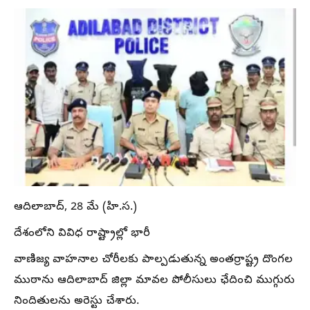
ఆదిలాబాద్, 28 మే (హి.స.)
దేశంలోని వివిధ రాష్ట్రాల్లో భారీ
వాణిజ్య వాహనాల చోరీలకు పాల్పడుతున్న అంతర్రాష్ట్ర దొంగల
ముఠాను ఆదిలాబాద్ జిల్లా మావల పోలీసులు ఛేదించి ముగ్గురు
నిందితులను అరెస్టు చేశారు.