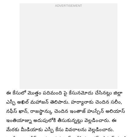
ADVERTISEMENT
ఈ కేసులో మొత్తం పదిమంది పై కేసునమోదు చేసినట్లు జిల్లా
ఎస్పీ అఖిల్ మహాజన్ తెలిపారు. హర్యానాకు చెందిన సలీం,
నఫీస్ ఖాన్, రాజస్థాన్కు చెందిన ఇంతాజ్ హుస్సేన్ అలియాస్
ఇంతియాజ్ను అదుపులోకి తీసుకున్నట్లు వెల్లడించారు. ఈ
మేరకు మీడియాకు ఎస్పీ కేసు వివరాలను వెల్లడించారు.