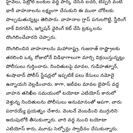
హైవేలు, పెట్రోల్ బంకుల వద్ద పార్క్ చేసిన ఐచర్, టిప్పర్ వంటి
భారీ వాహనాలను లక్ష్యంగా చేసుకుని ఈ ముఠా చోరీలకు
పాల్పడుతున్నట్లు తెలిపారు. వాహనాల గ్లాస్ పగులగొట్టి, స్టీరింగ్
లాక్ విరగదీసి, ఇగ్నిషన్ వైరింగ్ కట్ చేసి ట్రక్కులను
దొంగిలించేవారని చెప్పారు.
దొంగిలించిన వాహనాలను మహారాష్ట్ర, గుజరాత్ రాష్ట్రాలకు
తరలించి ఒక్క రోజులోనే విడిభాగాలుగా మార్చి విక్రయిస్తున్నట్లు
పోలీసులు గుర్తించారు. నిందితులపై మావల, గుడిహత్నూర్,
శంషాబాద్ పోలీస్ స్టేషన్లలో ఇప్పటికే పలు కేసులు నమోదై
ఉన్నాయని వెల్లడించారు. కాగా, ఇటీవల మావల బైపాస్ వద్ద
వాహన తనిఖీల సమయంలో టయోటా ఎటియోస్ కారులో
వెళ్తున్న నిందితులను పోలీసులు అనుమానంతో ఆపగా, వారు
పరారయ్యే ప్రయత్నం చేశారు. వెంటనే వెంబడించి ముగ్గురిని
అదుపులోకి తీసుకున్నారు. వారి వద్ద నుంచి టయోటా
ఎటియోస్ కారు, మూడు సెల్ఫోన్లు స్వాధీనం చేసుకున్నారు.