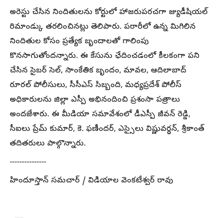
అరెస్టు చేసిన నిందితులను కోర్టులో హాజరుపరచగా జ్యుడీషియల్
రిమాండ్కు తరలించినట్లు తెలిపారు. పరారీలో ఉన్న మిగిలిన
నిందితుల కోసం ప్రత్యేక బృందాలతో గాలింపు
కొనసాగుతోందన్నారు. ఈ కేసును ఛేదించడంలో కీలకంగా పని
చేసిన సైబర్ సెల్, సాంకేతిక బృందం, మావల, ఆదిలాబాద్
రూరల్ పోలీసులు, సీసీఎస్ సిబ్బంది, మధ్యప్రదేశ్ పోలీస్
అధికారులను జిల్లా ఎస్పీ అభినందించి ప్రశంసా పత్రాలు
అందజేశారు. ఈ మీడియా సమావేశంలో డీఎస్పీ జీవన్ రెడ్డి,
సీఐలు ప్రేమ్ కుమార్, కె. ఫణీందర్, ఎస్సైలు విష్ణువర్ధన్, శ్రీకాంత్
తదితరులు పాల్గొన్నారు.
---------------
హిందూస్తాన్ సమచార్ / విడియాల వెంకటేశ్వర్ రావు