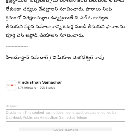
క్షేత్రస్థాయిలో ఎప్పటికప్పుడు పరిశీలన జరిపి ఎటువంటి లోపాలు
లేకుండా చర్యలు చేపట్టాలని సూచించారు. ఫారాలు నింపి
క్రమంలో నిరక్షరాస్యులు ఉన్నట్లయితే బి ఎల్ ఓ బాధ్యత
తీసుకుని సరైన సమాచారాన్ని ఓటర్ల నుండి తీసుకుని ఫారాలను
పూర్తి చేసి అప్లోడ్ చేయాలని సూచించారు.
---------------
హిందూస్తాన్ సమచార్ / విడియాల వెంకటేశ్వర్ రావు
Hindusthan Samachar
1.7k
followers
90k
Stories
Dailyhunt
Disclaimer
: This content has not been generated, created or edited by
Dailyhunt. Publisher: Hindusthan Samachar Telugu
ADVERTISEMENT