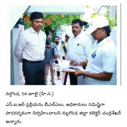
నల్గొండ, 04 జూలై (హి.స.)
ఎస్.ఐ.ఆర్ ప్రక్రియను బీఎల్ఎలు, అధికారులు సమిష్టిగా
పారదర్శకంగా నిర్వహించాలని నల్లగొండ జిల్లా కలెక్టర్ చంద్రశేఖర్
అన్నారు.