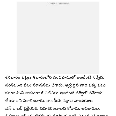
ADVERTISEMENT
శనివారం పట్టణ శివారులోని నందిపాడులో ఇంటింటి సర్వేను
పరిశీలించి పలు సూచనలు చేశారు. అర్హులైన వారి ఒక్క ఓటు
కూడా మిస్ కాకుండా బీఎల్ఎలు ఇంటింటి సర్వేలో నమోదు
చేయాలని సూచించారు. రాజకీయ పక్షాల నాయకులు
ఎస్.ఐ.ఆర్ ప్రక్రియకు సహకరించాలని కోరారు. అధికారులు