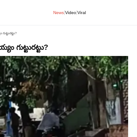
|
|
News
Video
Viral
ం గుట్టురట్టు?
య్యం గుట్టురట్టు?