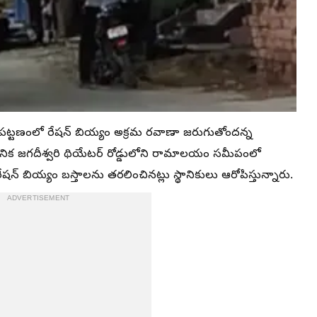
 పట్టణంలో రేషన్ బియ్యం అక్రమ రవాణా జరుగుతోందన్న
నిక జగదీశ్వరి థియేటర్ రోడ్డులోని రామాలయం సమీపంలో
 రేషన్ బియ్యం బస్తాలను తరలించినట్లు స్థానికులు ఆరోపిస్తున్నారు.
ADVERTISEMENT