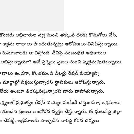
కొందరు లబ్ధిదారుల వద్ద నుంచి తక్కువ ధరకు కొనుగోలు చేసి,
్తూ అక్రమ లాభాలు పొందుతున్నట్లు ఆరోపణలు వినిపిస్తున్నాయి.
అనుమానాలకు తావిస్తోంది. దీనిపై సంబంధిత అధికారుల
ిస్తున్నాయా? అనే ప్రశ్నలు ప్రజల నుంచి వ్యక్తమవుతున్నాయి.
ాలు ఉండగా, కొంతమంది డీలర్లు రేషన్ బియ్యాన్ని
్గాల్లో విక్రయిస్తున్నారని స్థానికులు ఆరోపిస్తున్నారు.
క్ లేదు అంటూ తిరస్కరిస్తున్నారని వారు వాపోతున్నారు.
్యంతో ప్రభుత్వం రేషన్ బియ్యం పంపిణీ చేస్తుండగా, అక్రమాలు
ుతుందని ప్రజలు ఆందోళన వ్యక్తం చేస్తున్నారు. ఈ ఘటనపై జిల్లా
పట్టి, అక్రమాలకు పాల్పడిన వారిపై కఠిన చర్యలు