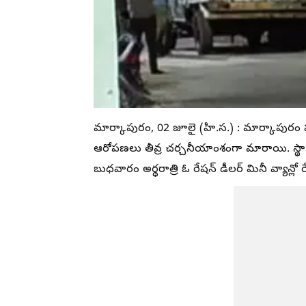
మార్కాపురం, 02 జూలై (హి.స.) : మార్కాపురం
ఆరోపణలు తీవ్ర చర్చనీయాంశంగా మారాయి. స్థా
బుధవారం అర్థరాత్రి ఓ రేషన్ డీలర్ మినీ వ్యాన్లో