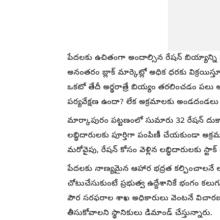
పేదలకు ఉచితంగా అందాల్సిన రేషన్ బియ్యాన్ని 
అనంతరం బ్లాక్ మార్కెట్లో అధిక ధరకు విక్రయిస
ఒకటో తేదీ అర్థరాత్రే బియ్యం తరలించడం పలు 
పర్యవేక్షణ ఉందా? లేక అక్రమాలకు అండదండలు లభ
మార్కాపురం పట్టణంలో సుమారు 32 రేషన్ దుకాణ
లబ్ధిదారులకు పూర్తిగా పంపిణీ చేయకుండా అక్రమ మార
మరోవైపు, రేషన్ కోసం వెళ్లిన లబ్ధిదారులకు స్టా
పేదలకు నాణ్యమైన ఆహార భద్రత కల్పించాలనే లక్ష
చోటుచేసుకుంటే ప్రభుత్వ ఉద్దేశానికే భంగం కలుగ
పౌర సరఫరాల శాఖ అధికారులు వెంటనే విచారణ చే
తీసుకోవాలని స్థానికులు డిమాండ్ చేస్తున్నారు.