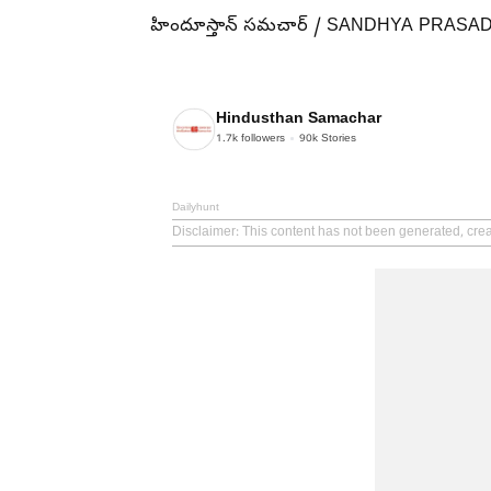
హిందూస్తాన్ సమచార్ / SANDHYA PRASA
Hindusthan Samachar
1.7k
followers
90k
Stories
Dailyhunt
Disclaimer
: This content has not been generated, cr